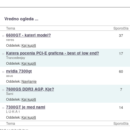
Vredno ogleda ...
Tema
Sporočila
»
6600GT - kateri model?
37
neres
Oddelek:
Kaj kupiti
»
Katera pocenia PCI-E graficna - best of low end?
17
Trancedeejay
Oddelek:
Kaj kupiti
»
nvidia 7300gt
60
asus
Oddelek:
Navijanje
»
7600GS DDR3 AGP, Kje?
7
Sami
Oddelek:
Kaj kupiti
»
7300GT je med nami
14
L-U-K-A 1
Oddelek:
Kaj kupiti
Tema
Sporočila