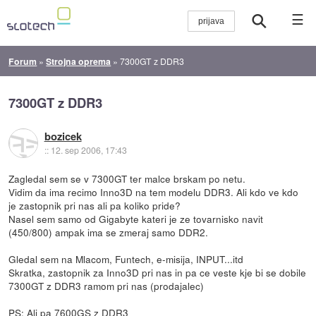
☰
Forum
»
Strojna oprema
»
7300GT z DDR3
7300GT z DDR3
bozicek
::
12. sep 2006, 17:43
Zagledal sem se v 7300GT ter malce brskam po netu.
Vidim da ima recimo Inno3D na tem modelu DDR3. Ali kdo ve kdo
je zastopnik pri nas ali pa koliko pride?
Nasel sem samo od Gigabyte kateri je ze tovarnisko navit
(450/800) ampak ima se zmeraj samo DDR2.
Gledal sem na Mlacom, Funtech, e-misija, INPUT...itd
Skratka, zastopnik za Inno3D pri nas in pa ce veste kje bi se dobile
7300GT z DDR3 ramom pri nas (prodajalec)
PS: Ali pa 7600GS z DDR3