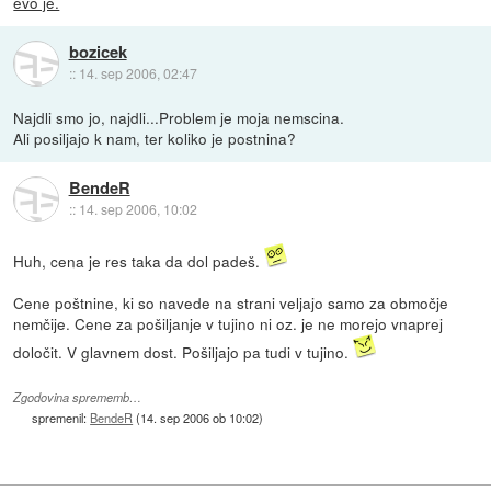
evo je.
bozicek
::
14. sep 2006, 02:47
Najdli smo jo, najdli...Problem je moja nemscina.
Ali posiljajo k nam, ter koliko je postnina?
BendeR
::
14. sep 2006, 10:02
Huh, cena je res taka da dol padeš.
Cene poštnine, ki so navede na strani veljajo samo za območje
nemčije. Cene za pošiljanje v tujino ni oz. je ne morejo vnaprej
določit. V glavnem dost. Pošiljajo pa tudi v tujino.
Zgodovina sprememb…
spremenil:
BendeR
(
14. sep 2006 ob 10:02
)