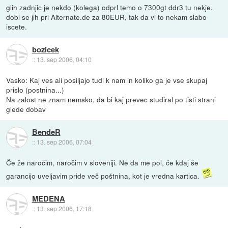
glih zadnjic je nekdo (kolega) odprl temo o 7300gt ddr3 tu nekje.
dobi se jih pri Alternate.de za 80EUR, tak da vi to nekam slabo
iscete.
bozicek
::
13. sep 2006, 04:10
Vasko: Kaj ves ali posiljajo tudi k nam in koliko ga je vse skupaj
prislo (postnina...)
Na zalost ne znam nemsko, da bi kaj prevec studiral po tisti strani
glede dobav
BendeR
::
13. sep 2006, 07:04
Če že naročim, naročim v sloveniji. Ne da me pol, če kdaj še
garancijo uveljavim pride več poštnina, kot je vredna kartica.
MEDENA
::
13. sep 2006, 17:18