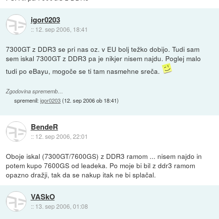
igor0203
::
12. sep 2006, 18:41
7300GT z DDR3 se pri nas oz. v EU bolj težko dobijo. Tudi sam
sem iskal 7300GT z DDR3 pa je nikjer nisem najdu. Poglej malo
tudi po eBayu, mogoče se ti tam nasmehne sreča.
Zgodovina sprememb…
spremenil:
igor0203
(
12. sep 2006 ob 18:41
)
BendeR
::
12. sep 2006, 22:01
Oboje iskal (7300GT/7600GS) z DDR3 ramom ... nisem najdo in
potem kupo 7600GS od leadeka. Po moje bi bil z ddr3 ramom
opazno dražji, tak da se nakup itak ne bi splačal.
VASkO
::
13. sep 2006, 01:08