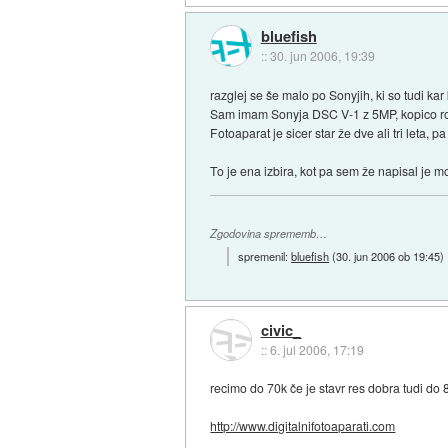
bluefish
::
30. jun 2006, 19:39
razglej se še malo po Sonyjih, ki so tudi ka
Sam imam Sonyja DSC V-1 z 5MP, kopico ročni
Fotoaparat je sicer star že dve ali tri leta,
To je ena izbira, kot pa sem že napisal je m
Zgodovina sprememb…
spremenil:
bluefish
(
30. jun 2006 ob 19:45
)
civic_
::
6. jul 2006, 17:19
recimo do 70k če je stavr res dobra tudi do 
http://www.digitalnifotoaparati.com