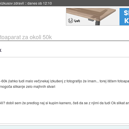
eizkusov zdravil
::
danes ob 12:10
fotoaparat za okoli 50k
k
60k (lahko tudi malo več)nekaj izkušenj z fotografijo že imam... torej iščem fotoapara
mogoča slikanje zelo majhnih stvari
ili? dobil sem že predlog naj si kupim kamero, češ da se z njimi da tudi Ok slikat