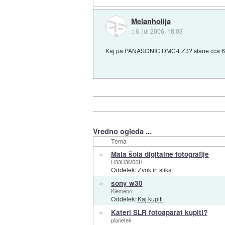
Melanholija
::
6. jul 2006, 18:03
Kaj pa PANASONIC DMC-LZ3? stane cca 
Vredno ogleda ...
Tema
»
Mala šola digitalne fotografije
R33D3M33R
Oddelek:
Zvok in slika
»
sony w30
Klemenn
Oddelek:
Kaj kupiti
»
Kateri SLR fotoaparat kupiti?
planetek