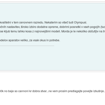
r kvalitetni v tem cenovnem razredu. Nekaterim so všeč tudi Olympusi.
h nastavitev, široko izbiro dodatne opreme, dobrimi posnetki v vseh pogojih (tudi 
 pa se kljub temu lahko kosa z najnovejšimi modeli. Morda je le nekoliko občutljiv na
odelov aparatov veliko, za vsak okus in potrebe.
80k no baje so cannoni kr dobra stvar...ne vem prosim predlagajte povejte izkušnje..