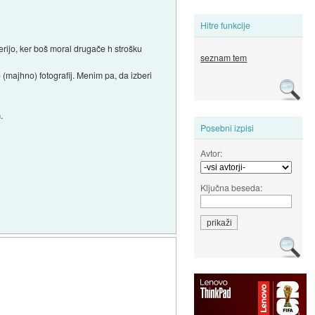
Hitre funkcije
erijo, ker boš moral drugače h strošku
seznam tem
 (majhno) fotografij. Menim pa, da izberi
.
Posebni izpisi
Avtor:
Ključna beseda: