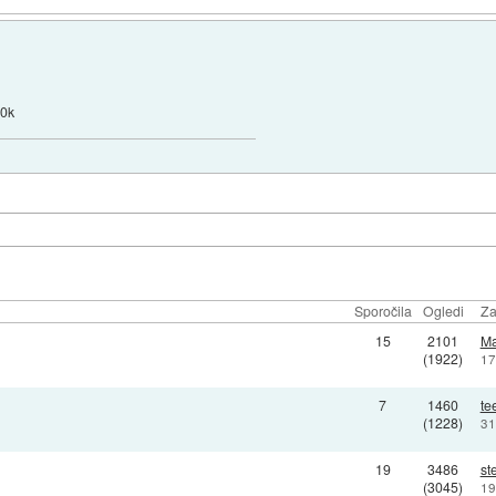
60k
Sporočila
Ogledi
Za
15
2101
Ma
(1922)
17
7
1460
te
(1228)
31
19
3486
st
(3045)
19