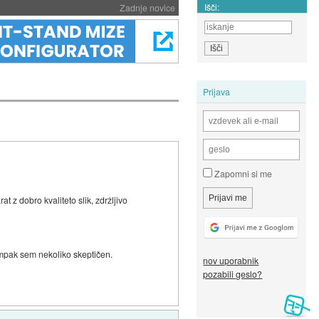
Išči:
Zadnje novice
Prijava
Zapomni si me
t z dobro kvaliteto slik, zdržljivo
 ampak sem nekoliko skeptičen.
nov uporabnik
pozabili geslo?