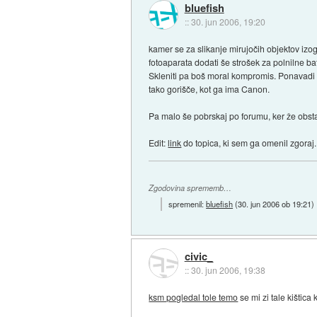
bluefish
::
30. jun 2006, 19:20
kamer se za slikanje mirujočih objektov izog
fotoaparata dodati še strošek za polnilne bate
Skleniti pa boš moral kompromis. Ponavadi se
tako gorišče, kot ga ima Canon.
Pa malo še pobrskaj po forumu, ker že obsta
Edit:
link
do topica, ki sem ga omenil zgoraj.
Zgodovina sprememb…
spremenil:
bluefish
(
30. jun 2006 ob 19:21
)
civic_
::
30. jun 2006, 19:38
ksm pogledal tole temo
se mi zi tale kištic