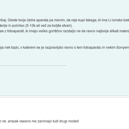
ibaj. Glede tvoje izbire aparata pa menim, da raje kupi takega, ki ima Li-ionsko bat
rije in polnilec (5-10k ali več za boljše stvari).
 z fotoaparati, ki imajo veliko goriščno razdaljo ne da ravno najbolje slikati makro
ja nek topic, v katerem se je razpravljalo ravno o tem fotoaparatu in nekim Sonyem
a kr ok. ampak vseeno me zanimajo tudi drugi modeli