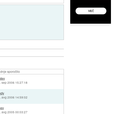
dnje sporočilo
tev
. sep 2006 15:27:18
edy
. avg 2006 14:59:02
eev
. avg 2005 00:03:27