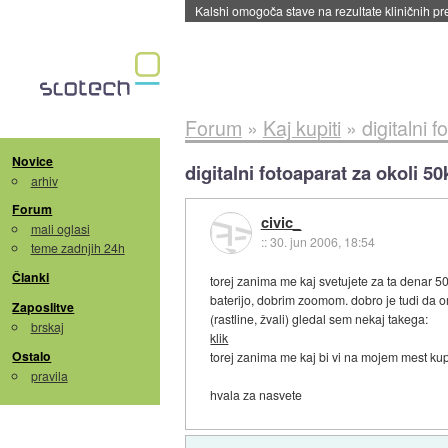
Kalshi omogoča stave na rezultate kliničnih pr
Forum
»
Kaj kupiti
»
digitalni 
Novice
digitalni fotoaparat za okoli 50
arhiv
Forum
civic_
mali oglasi
::
30. jun 2006, 18:54
teme zadnjih 24h
Članki
torej zanima me kaj svetujete za ta denar 50-
baterijo, dobrim zoomom. dobro je tudi da o
Zaposlitve
(rastline, žvali) gledal sem nekaj takega:
brskaj
klik
Ostalo
torej zanima me kaj bi vi na mojem mest kup
pravila
hvala za nasvete