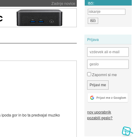
Išči:
Zadnje novice
Prijava
Zapomni si me
nov uporabnik
 ipoda gor in bo ta predvajal muziko
pozabili geslo?