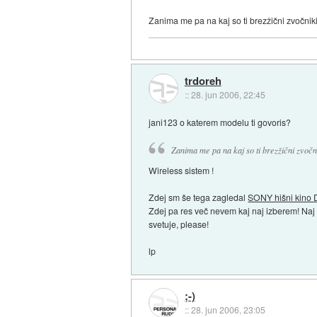
Zanima me pa na kaj so ti brezžični zvočniki
trdoreh
::
28. jun 2006, 22:45
jani123 o katerem modelu ti govoris?
Zanima me pa na kaj so ti brezžični zvočni
Wireless sistem !
Zdej sm še tega zagledal
SONY hišni kino
Zdej pa res več nevem kaj naj izberem! Naj
svetuje, please!
lp
;-)
::
28. jun 2006, 23:05