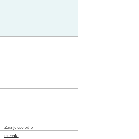
Zadnje sporočilo
murchixl