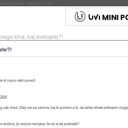
naslednji dve leti
::
danes ob 11:37
nega kina, kaj svetujete?!
ete?!
a bi nujno rabil pomoč.
.
DIVX
 usb vhod. Zdej me pa zanima, kaj to pomeni a to, da lahko direkt priklopim mojga
e dolžina, je možna menjava, če so le tej prekratki?