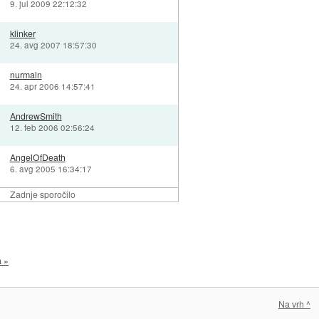
9. jul 2009 22:12:32
klinker
24. avg 2007 18:57:30
nurmaln
24. apr 2006 14:57:41
AndrewSmith
12. feb 2006 02:56:24
AngelOfDeath
6. avg 2005 16:34:17
Zadnje sporočilo
a »
Na vrh ^