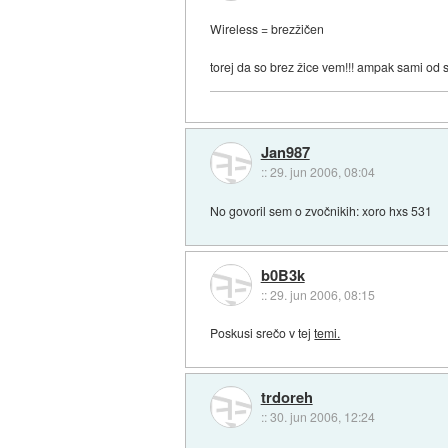
Wireless = brezžičen
torej da so brez žice vem!!! ampak sami od
Jan987
::
29. jun 2006, 08:04
No govoril sem o zvočnikih: xoro hxs 531
b0B3k
::
29. jun 2006, 08:15
Poskusi srečo v tej
temi.
trdoreh
::
30. jun 2006, 12:24