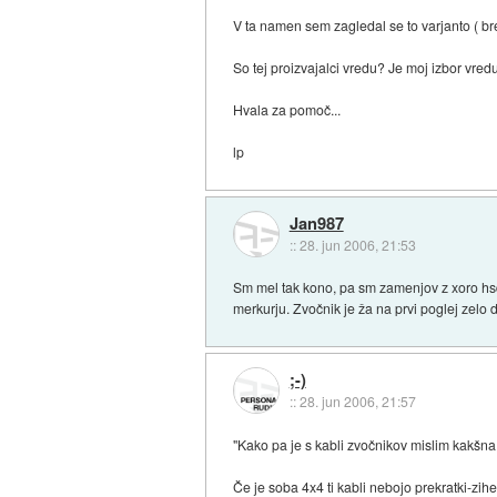
V ta namen sem zagledal se to varjanto ( b
So tej proizvajalci vredu? Je moj izbor vre
Hvala za pomoč...
lp
Jan987
::
28. jun 2006, 21:53
Sm mel tak kono, pa sm zamenjov z xoro hsd
merkurju. Zvočnik je ža na prvi poglej zelo d
;-)
::
28. jun 2006, 21:57
"Kako pa je s kabli zvočnikov mislim kakšna 
Če je soba 4x4 ti kabli nebojo prekratki-zih