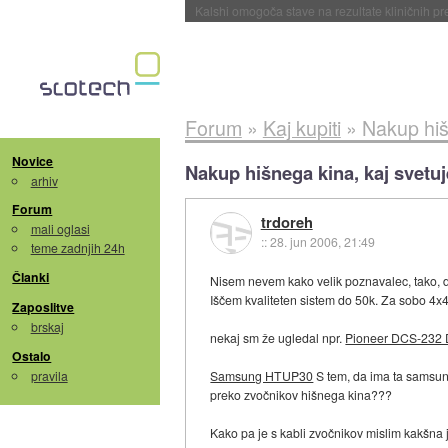
Sandisk že prodal več kot polovico SSD-jev za 
Forum
»
Kaj kupiti
»
Nakup hiš
Novice
Nakup hišnega kina, kaj svetuj
arhiv
Forum
trdoreh
mali oglasi
::
28. jun 2006, 21:49
teme zadnjih 24h
Članki
Nisem nevem kako velik poznavalec, tako, d
Iščem kvaliteten sistem do 50k. Za sobo 4x4
Zaposlitve
brskaj
nekaj sm že ugledal npr.
Pioneer DCS-232 
Ostalo
pravila
Samsung HTUP30
S tem, da ima ta samsung
preko zvočnikov hišnega kina???
Kako pa je s kabli zvočnikov mislim kakšna j