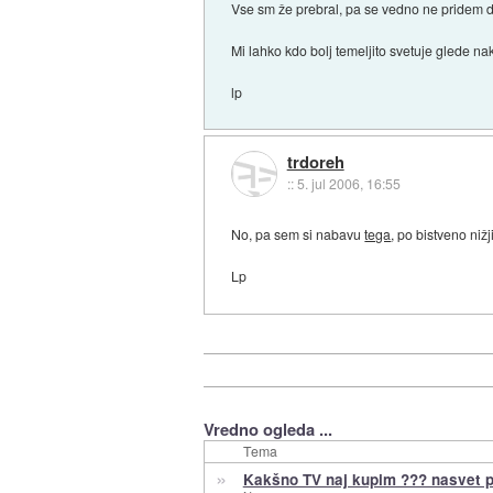
Vse sm že prebral, pa se vedno ne pridem 
Mi lahko kdo bolj temeljito svetuje glede n
lp
trdoreh
::
5. jul 2006, 16:55
No, pa sem si nabavu
tega
, po bistveno nižj
Lp
Vredno ogleda ...
Tema
»
Kakšno TV naj kupim ??? nasvet 