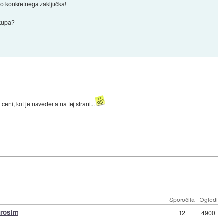
do konkretnega zaključka!
akupa?
i ceni, kot je navedena na tej strani...
Sporočila
Ogledi
prosim
12
4900