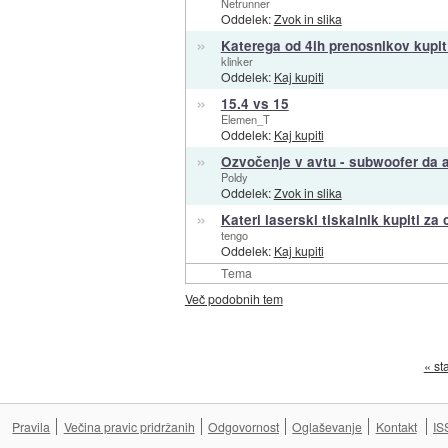
Netrunner
Oddelek:
Zvok in slika
»
Katerega od 4ih prenosnikov kupi
klinker
Oddelek:
Kaj kupiti
»
15.4 vs 15
Elemen_T
Oddelek:
Kaj kupiti
»
Ozvočenje v avtu - subwoofer da a
Poldy
Oddelek:
Zvok in slika
»
Kateri laserski tiskalnik kupiti za
tengo
Oddelek:
Kaj kupiti
Tema
Več podobnih tem
« st
Pravila
Večina pravic pridržanih
Odgovornost
Oglaševanje
Kontakt
IS