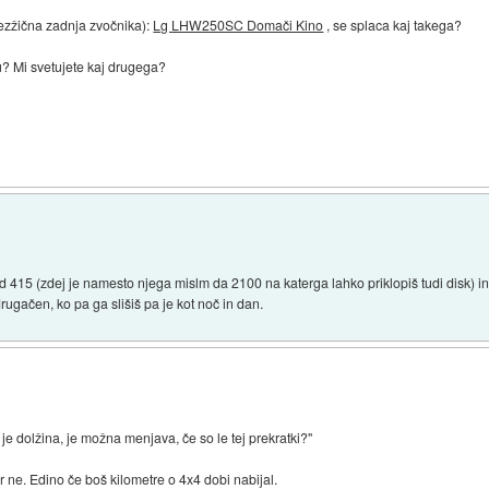
rezžična zadnja zvočnika):
Lg LHW250SC Domači Kino
, se splaca kaj takega?
du? Mi svetujete kaj drugega?
 415 (zdej je namesto njega mislm da 2100 na katerga lahko priklopiš tudi disk) i
rugačen, ko pa ga slišiš pa je kot noč in dan.
je dolžina, je možna menjava, če so le tej prekratki?"
er ne. Edino če boš kilometre o 4x4 dobi nabijal.