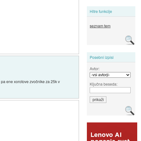
Hitre funkcije
seznam tem
Posebni izpisi
Avtor:
n pa ene xorotove zvočnike za 25k v
Ključna beseda: