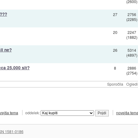
(2600)
t???
27
2756
(2285)
20
2247
(1882)
li ne?
26
5314
(4897)
 cca 25.000 sit?
8
2886
(2754)
Sporočila
Ogledi
arejša tema
oddelek:
novejša tem
SN 1581-0186