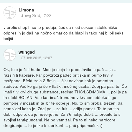
Limona
::
4. avg 2014, 17:22
v erotic shopih se to prodaja, češ da med seksom stekleničko
odpreš in jo daš na nočno omarico da hlapi in tako naj bi bil seks
boljši
wungad
::
27. feb 2015, 12:07
Ok, tole je čist hudo. Men je moja to predstavila in pač ... ja ...
razširi ti kapilare, kar povzroži padec pritiska in pump krvi v
možgane. Efekt traja 2-5min ... čist odvisno kok je potentna
zadeva. Več ko ga je še v flaški, močnej useka. Zdej pa pazi to. Če
imaš ti v krvi druge substance, recimo THC/LSD/MDMA ... pol je pa
ta efekt BOLAN. Vse kar imaš trenutno v krvnem obtoku ti ga
pumpne v mozak in te ibr te odpelje. No, to sm probal trezen, da
sem videl kako je. Zdej pa .. za fuk ... adijo pamet. To te pa tko
dobr odpele, da je neverjetno. Za 7€ nekje dobiš ... probite to s
svojimi fanti/puncami. Ne bo vam žal. Pa to ni neko hardcore
drogiranje ... to je tko k lubrikant ... pač pripomoček :)