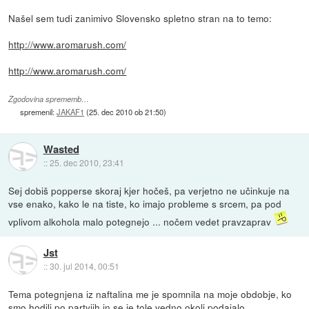
Našel sem tudi zanimivo Slovensko spletno stran na to temo:
http://www.aromarush.com/
http://www.aromarush.com/
Zgodovina sprememb…
spremenil:
JAKAF1
(
25. dec 2010 ob 21:50
)
Wasted
::
25. dec 2010, 23:41
Sej dobiš popperse skoraj kjer hočeš, pa verjetno ne učinkuje na
vse enako, kako le na tiste, ko imajo probleme s srcem, pa pod
vplivom alkohola malo potegnejo ... nočem vedet pravzaprav
Jst
::
30. jul 2014, 00:51
Tema potegnjena iz naftalina me je spomnila na moje obdobje, ko
smo hodili po partyjih in se je tole vedno okoli podajalo.