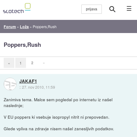
☰
Forum
»
Loža
»
Poppers,Rush
Poppers,Rush
2
»
«
1
JAKAF1
::
27. nov 2010, 11:59
Zanimiva tema. Malce sem pogledal po internetu iz našel
naslednje;
V EU poppers ki vsebuje isopropyl nitrit ni prepovedan.
Glede vpliva na zdravje nisem našel zanesljivih podatkov.