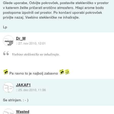
Glede uporabe, Odvijte pokrovček, postavite stekleničko v prostor
v katerem želite pričarati erotično atmosfero. Hlapi arome bodo
postopoma izpolnili cel prostor. Po končani uporabi pokrovček
privijte nazaj. Vsebino stekleničke ne inhalirajte.
Lp
Dr_M
::
27. nov 2010, 12:01
Vsebino stekleničke ne inhalirajte.
Pa ravno to je najbolj zabavno
JAKAF1
::
25. dec 2010, 11:36
Se strinjam. : - )
Wasted