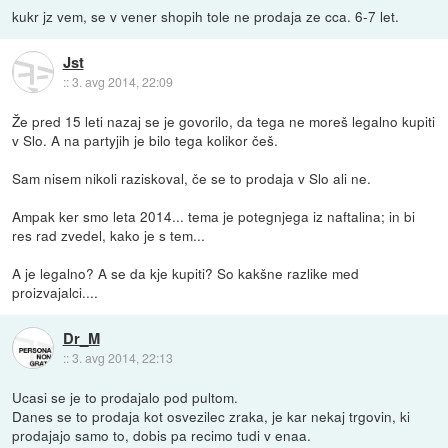
kukr jz vem, se v vener shopih tole ne prodaja ze cca. 6-7 let.
Jst
::
3. avg 2014, 22:09
Že pred 15 leti nazaj se je govorilo, da tega ne moreš legalno kupiti
v Slo. A na partyjih je bilo tega kolikor češ.
Sam nisem nikoli raziskoval, če se to prodaja v Slo ali ne.
Ampak ker smo leta 2014... tema je potegnjega iz naftalina; in bi
res rad zvedel, kako je s tem...
A je legalno? A se da kje kupiti? So kakšne razlike med
proizvajalci....
Dr_M
::
3. avg 2014, 22:13
Ucasi se je to prodajalo pod pultom.
Danes se to prodaja kot osvezilec zraka, je kar nekaj trgovin, ki
prodajajo samo to, dobis pa recimo tudi v enaa.