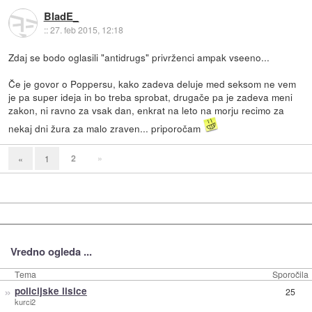
BladE_
::
27. feb 2015, 12:18
Zdaj se bodo oglasili "antidrugs" privrženci ampak vseeno...
Če je govor o Poppersu, kako zadeva deluje med seksom ne vem
je pa super ideja in bo treba sprobat, drugače pa je zadeva meni
zakon, ni ravno za vsak dan, enkrat na leto na morju recimo za
nekaj dni žura za malo zraven... priporočam
2
»
«
1
Vredno ogleda ...
Tema
Sporočila
»
policijske lisice
25
kurci2