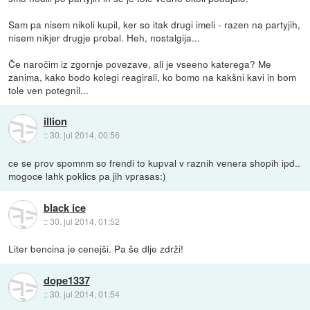
Sam pa nisem nikoli kupil, ker so itak drugi imeli - razen na partyjih,
nisem nikjer drugje probal. Heh, nostalgija...
Če naročim iz zgornje povezave, ali je vseeno katerega? Me
zanima, kako bodo kolegi reagirali, ko bomo na kakšni kavi in bom
tole ven potegnil...
illion
::
30. jul 2014, 00:56
ce se prov spomnm so frendi to kupval v raznih venera shopih ipd..
mogoce lahk poklics pa jih vprasas:)
black ice
::
30. jul 2014, 01:52
Liter bencina je cenejši. Pa še dlje zdrži!
dope1337
::
30. jul 2014, 01:54