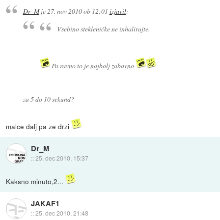
Dr_M
je
27. nov 2010 ob 12:01
izjavil
:
Vsebino stekleničke ne inhalirajte.
Pa ravno to je najbolj zabavno
za 5 do 10 sekund?
malce dalj pa ze drzi
Dr_M
::
25. dec 2010, 15:37
Kaksno minuto,2...
JAKAF1
::
25. dec 2010, 21:48