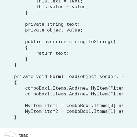
        this.text = text;

        this.value = value;

    }

    private string text;

    private object value;

    public override string ToString()

    {

        return text;

    }

}

private void Form1_Load(object sender, EventA
{

    comboBox1.Items.Add(new MyItem("item1", "
    comboBox1.Items.Add(new MyItem("item2", "
    MyItem item1 = comboBox1.Items[0] as MyIt
    MyItem item2 = comboBox1.Items[1] as MyIt
teac