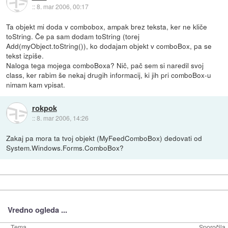
::
8. mar 2006, 00:17
Ta objekt mi doda v combobox, ampak brez teksta, ker ne kliče
toString. Če pa sam dodam toString (torej
Add(myObject.toString()), ko dodajam objekt v comboBox, pa se
tekst izpiše.
Naloga tega mojega comboBoxa? Nič, pač sem si naredil svoj
class, ker rabim še nekaj drugih informacij, ki jih pri comboBox-u
nimam kam vpisat.
rokpok
::
8. mar 2006, 14:26
Zakaj pa mora ta tvoj objekt (MyFeedComboBox) dedovati od
System.Windows.Forms.ComboBox?
Vredno ogleda ...
Tema
Sporočila