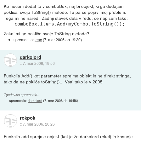
Ko hočem dodat to v comboBox, naj bi objekt, ki ga dodajam
poklical svojo ToString() metodo. Tu pa se pojavi moj problem.
Tega mi ne naredi. Zadnji stavek dela v redu, če napišem tako:
comboBox.Items.Add(myCombo.ToString());
Zakaj mi ne pokliče svoje ToString metode?
spremenilo:
teac
(
7. mar 2006 ob 19:30
)
darkolord
::
7. mar 2006, 19:56
Funkcija Add() kot parameter sprejme objekt in ne direkt stringa,
tako da ne pokliče toString()... Vsaj tako je v 2005
Zgodovina sprememb…
spremenilo:
darkolord
(
7. mar 2006 ob 19:56
)
rokpok
::
7. mar 2006, 20:26
Funkcija add sprejme objekt (kot je že darkolord rekel) in kasneje