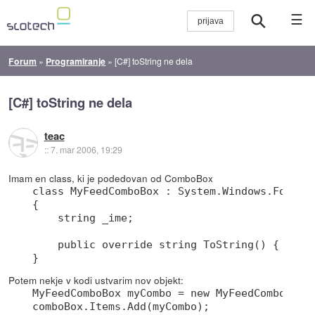
☰
Forum
»
Programiranje
»
[C#] toString ne dela
[C#] toString ne dela
teac
::
7. mar 2006, 19:29
Imam en class, ki je podedovan od ComboBox
class MyFeedComboBox : System.Windows.Forms.C
{

    string _ime;

    public override string ToString() { retur
Potem nekje v kodi ustvarim nov objekt:
MyFeedComboBox myCombo = new MyFeedComboBox()
comboBox.Items.Add(myCombo);