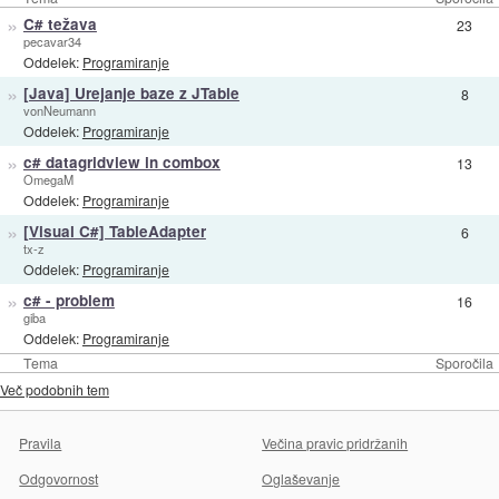
»
C# težava
23
pecavar34
Oddelek:
Programiranje
»
[Java] Urejanje baze z JTable
8
vonNeumann
Oddelek:
Programiranje
»
c# datagridview in combox
13
OmegaM
Oddelek:
Programiranje
»
[Visual C#] TableAdapter
6
tx-z
Oddelek:
Programiranje
»
c# - problem
16
giba
Oddelek:
Programiranje
Tema
Sporočila
Več podobnih tem
Pravila
Večina pravic pridržanih
Odgovornost
Oglaševanje