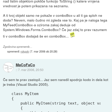
nad tistim objektom pokliče funkcijo ToString () katere vrnjena
vrednost je potem prikazana na seznamu.
A ti tvoj objekt samo ne pokaže v comboBox-u ali ti ga sploh ne
doda? Nevem, malo čudno mi zgleda vse to. Kaj pa je naloga tega
MyFeedComboBox-a oziroma zakaj deduje od
System.Windows.Forms.ComboBox? Če jaz zdaj to prav razumem
ti v comboBox dodajaš še en comboBox...
Zgodovina sprememb…
spremenil:
rokpok
(
7. mar 2006 ob 20:28
)
MaCoFaCo
::
7. mar 2006, 20:50
Če sem te prav zastopil... Jaz sem naredil spodnjo kodo in dela kot
je treba (Visual Studio 2005).
class MyItem

{

    public MyItem(string text, object value)

    {
