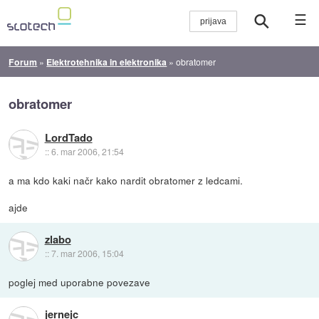
☰
Forum
»
Elektrotehnika in elektronika
»
obratomer
obratomer
LordTado
::
6. mar 2006, 21:54
a ma kdo kaki načr kako nardit obratomer z ledcami.
ajde
zlabo
::
7. mar 2006, 15:04
poglej med uporabne povezave
jernejc