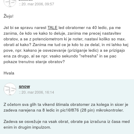
::
20. mar 2006, 09:57
Živjo!
Jst bi se spravu narest
TALE
led obratomer na 40 ledic, pa me
zanima, če kdo ve kako to deluje, zanima me precej nastavitev
obratov, a se z potenciometrom ki je noter, nastavi koliko so max.
obrati al kako? Zanima me tud ce je kdo to ze delal, in mi lahko kej
pove, npr. kaksno je osvezevanje (priziganje ledic) a se prizigajo
ena za drugo, al se npr. vsako sekundo "refresha" in se pac
pokaze trenutno stanje obratov?
Hvala
snow
::
20. mar 2006, 16:14
Z očetom sva glih ta vikend štimala obratomer za kolega in sicer je
zadeva narejena na 8 ledic in pic16f876 (28 pin) mikrokontroler.
Zadeva se osvežuje na vsak obrat, obrate pa izračuna iz časa med
enim in drugim impulzom.