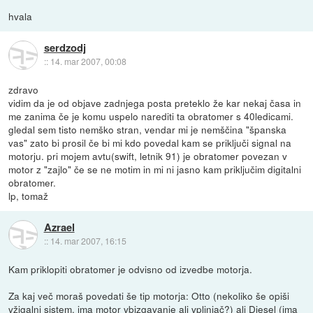
hvala
serdzodj
::
14. mar 2007, 00:08
zdravo
vidim da je od objave zadnjega posta preteklo že kar nekaj časa in
me zanima če je komu uspelo narediti ta obratomer s 40ledicami.
gledal sem tisto nemško stran, vendar mi je nemščina "španska
vas" zato bi prosil če bi mi kdo povedal kam se priključi signal na
motorju. pri mojem avtu(swift, letnik 91) je obratomer povezan v
motor z "zajlo" če se ne motim in mi ni jasno kam priključim digitalni
obratomer.
lp, tomaž
Azrael
::
14. mar 2007, 16:15
Kam priklopiti obratomer je odvisno od izvedbe motorja.
Za kaj več moraš povedati še tip motorja: Otto (nekoliko še opiši
vžigalni sistem, ima motor vbizgavanje ali vplinjač?) ali Diesel (ima