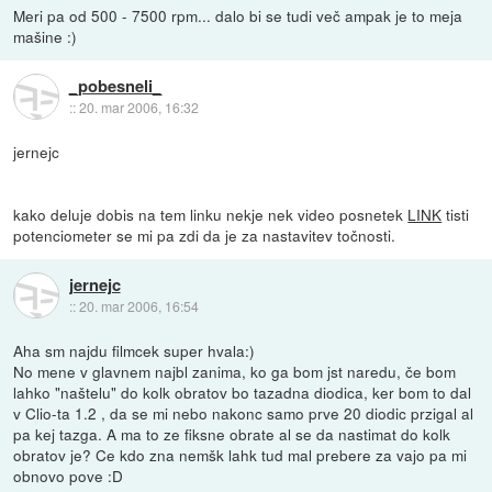
Meri pa od 500 - 7500 rpm... dalo bi se tudi več ampak je to meja
mašine :)
_pobesneli_
::
20. mar 2006, 16:32
jernejc
kako deluje dobis na tem linku nekje nek video posnetek
LINK
tisti
potenciometer se mi pa zdi da je za nastavitev točnosti.
jernejc
::
20. mar 2006, 16:54
Aha sm najdu filmcek super hvala:)
No mene v glavnem najbl zanima, ko ga bom jst naredu, če bom
lahko "naštelu" do kolk obratov bo tazadna diodica, ker bom to dal
v Clio-ta 1.2 , da se mi nebo nakonc samo prve 20 diodic przigal al
pa kej tazga. A ma to ze fiksne obrate al se da nastimat do kolk
obratov je? Ce kdo zna nemšk lahk tud mal prebere za vajo pa mi
obnovo pove :D