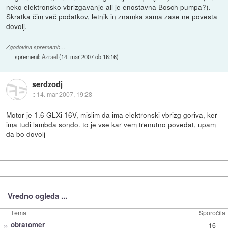
neko elektronsko vbrizgavanje ali je enostavna Bosch pumpa?).
Skratka čim več podatkov, letnik in znamka sama zase ne povesta
dovolj.
Zgodovina sprememb…
spremenil:
Azrael
(
14. mar 2007 ob 16:16
)
serdzodj
::
14. mar 2007, 19:28
Motor je 1.6 GLXi 16V, mislim da ima elektronski vbrizg goriva, ker
ima tudi lambda sondo. to je vse kar vem trenutno povedat, upam
da bo dovolj
Vredno ogleda ...
Tema
Sporočila
»
obratomer
16