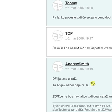
Toomy
::
6. mar 2006, 18:20
Pa lahko poveste tudi če se za to ceno dobi
TOP
::
6. mar 2006, 19:17
Če misliš da ne boš nič navijal potem vzem
AndrewSmith
::
6. mar 2006, 19:19
DFI,ja...ma ultraD.
Ta Ati-jev nabor baje ni lih...
EDIT:
ce ne bos navijal,bo tudi dual sata2 v
1)Venice3200/DfiUltraD/2x512UltraX-BH5
2)3xTechnics1210MK5/FinalScratch/DJM60