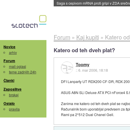
Saga s cepivom mRNA proti gripi v ZDA sreč
Forum
»
Kaj kupiti
»
Katero od
Novice
Katero od teh dveh plat?
arhiv
Forum
Toomy
mali oglasi
::
6. mar 2006, 18:18
teme zadnjih 24h
Članki
DFI Lanparty UT RDX200 CF-DR, RDX 200
Zaposlitve
ASUS A8N SLi Deluxe ATX PCI nForce4 S.
brskaj
Ostalo
Zanima me katero od teh dveh plat se najbol
pravila
Računalnik bom uporabljal predvsem za špi
Rami pa 2*512 Dual Chanel Geil.