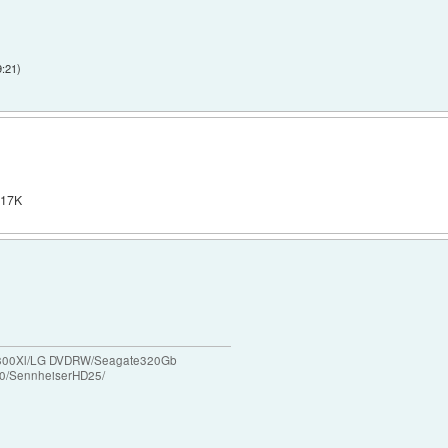
9:21
)
 17K
/X800Xl/LG DVDRW/Seagate320Gb
0/SennheiserHD25/