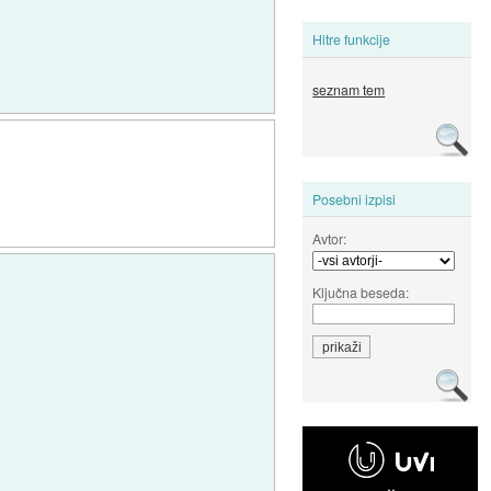
Hitre funkcije
seznam tem
Posebni izpisi
Avtor:
Ključna beseda: