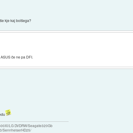
 še kje kaj bolšega?
i ASUS če ne pa DFI.
redu
/X800Xl/LG DVDRW/Seagate320Gb
0/SennheiserHD25/