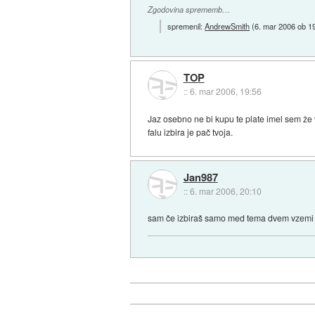
Zgodovina sprememb…
spremenil:
AndrewSmith
(
6. mar 2006 ob 1
TOP
::
6. mar 2006, 19:56
Jaz osebno ne bi kupu te plate imel sem že 
falu izbira je pač tvoja.
Jan987
::
6. mar 2006, 20:10
sam če izbiraš samo med tema dvem vzemi 