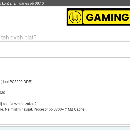
no končana
::
danes ob 06:10
 teh dveh plat?
 (dual PC3200 DDR)
939
j splača vzet in zakaj ?
le. Ne mislim navijat. Procesor bo 3700+ (1MB Cache).