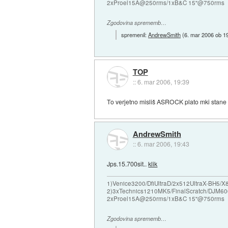
2xProel15A@250rms/1xB&C 15"@750rms
Zgodovina sprememb…
spremenil:
AndrewSmith
(
6. mar 2006 ob 1
TOP
::
6. mar 2006, 19:39
To verjetno misliš ASROCK plato mki stane
AndrewSmith
::
6. mar 2006, 19:43
Jps.15.700sit..
klik
1)Venice3200/DfiUltraD/2x512UltraX-BH5
2)3xTechnics1210MK5/FinalScratch/DJM60
2xProel15A@250rms/1xB&C 15"@750rms
Zgodovina sprememb…