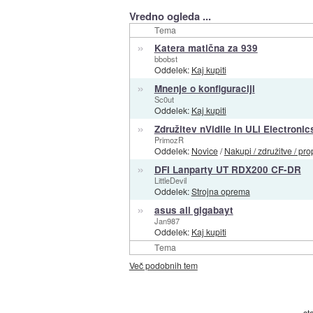
Vredno ogleda ...
Tema
»
Katera matična za 939
bbobst
Oddelek:
Kaj kupiti
»
Mnenje o konfiguraciji
Sc0ut
Oddelek:
Kaj kupiti
»
Združitev nVidiie in ULi Electronic
PrimozR
Oddelek:
Novice
/
Nakupi / združitve / pro
»
DFI Lanparty UT RDX200 CF-DR
LittleDevil
Oddelek:
Strojna oprema
»
asus ali gigabayt
Jan987
Oddelek:
Kaj kupiti
Tema
Več podobnih tem
« st