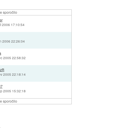
e sporočilo
er
kt 2006 17:10:54
un 2006 22:26:04
a
ec 2005 22:58:32
ozR
ov 2005 22:18:14
87
ep 2005 15:32:18
e sporočilo
a »