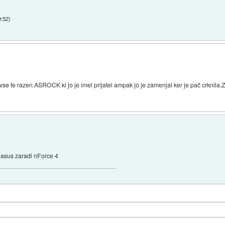
9:52
)
vse te razen ASROCK ki jo je imel prijatel ampak jo je zamenjal ker je pač crknila.
asus zaradi nForce 4