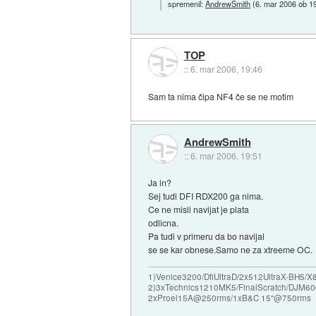
spremenil:
AndrewSmith
(
6. mar 2006 ob 1
TOP
::
6. mar 2006, 19:46
Sam ta nima čipa NF4 če se ne motim
AndrewSmith
::
6. mar 2006, 19:51
Ja in?
Sej tudi DFI RDX200 ga nima.
Ce ne misli navijat je plata
odlicna.
Pa tudi v primeru da bo navijal
se se kar obnese.Samo ne za xtreeme OC.
1)Venice3200/DfiUltraD/2x512UltraX-BH5
2)3xTechnics1210MK5/FinalScratch/DJM60
2xProel15A@250rms/1xB&C 15"@750rms