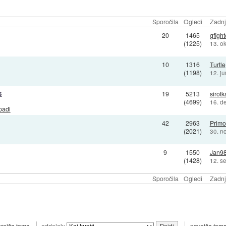
Sporočila
Ogledi
Zadnj
20
1465
gfight
(1225)
13. o
10
1316
Turtle
(1198)
12. j
s
19
5213
sirotk
(4699)
16. d
padi
42
2963
Prim
(2021)
30. n
9
1550
Jan9
(1428)
12. s
Sporočila
Ogledi
Zadnj
arejša tema
oddelek:
novejša tem