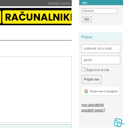
Išči:
Zadnje novice
Prijava
Zapomni si me
nov uporabnik
pozabili geslo?