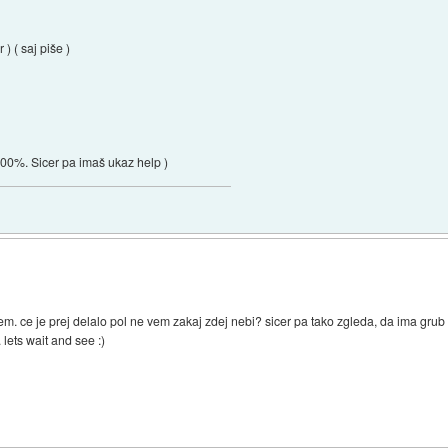
) ( saj piše )
100%. Sicer pa imaš ukaz help )
lem. ce je prej delalo pol ne vem zakaj zdej nebi? sicer pa tako zgleda, da ima gru
 lets wait and see :)