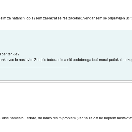
osim za natancni opis (sem zaenkrat se res zacetnik, vendar sem se pripravljen ucit
 center kje?
 lahko vse to nastavim.Zdaj,če fedora nima nič podobnega boš moral počakat na k
m Suse namesto Fedore, da lahko resim problem (ker na zalost ne najdem nastavit