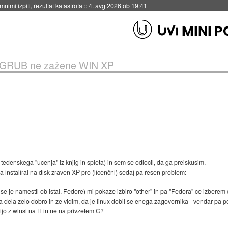
eto za večkratno uporabo
::
4. avg 2026 ob 19:41
GRUB ne zažene WIN XP
edenskega "ucenja" iz knjig in spleta) in sem se odlocil, da ga preiskusim.
a instaliral na disk zraven XP pro (licenčni) sedaj pa resen problem:
 je namestil ob istal. Fedore) mi pokaze izbiro "other" in pa "Fedora" ce izberem o
a dela zelo dobro in ze vidim, da je linux dobil se enega zagovornika - vendar pa 
ijo z winsi na H in ne na privzetem C?