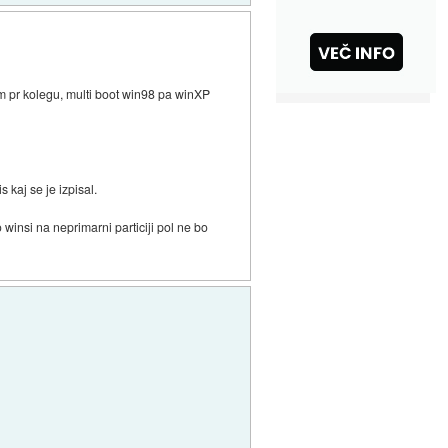
m pr kolegu, multi boot win98 pa winXP
 kaj se je izpisal.
winsi na neprimarni particiji pol ne bo