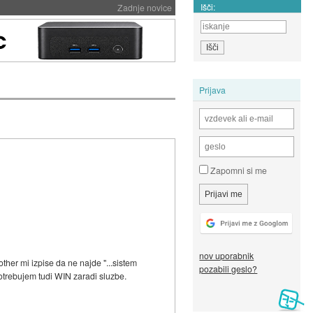
Išči:
Zadnje novice
Prijava
Zapomni si me
nov uporabnik
ther mi izpise da ne najde "...sistem
pozabili geslo?
potrebujem tudi WIN zaradi sluzbe.