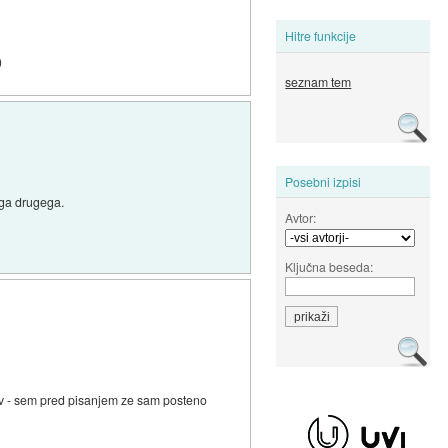
Hitre funkcije
)
seznam tem
Posebni izpisi
oga drugega.
Avtor:
Ključna beseda:
ev - sem pred pisanjem ze sam posteno