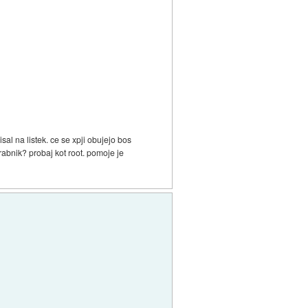
isal na listek. ce se xpji obujejo bos
orabnik? probaj kot root. pomoje je