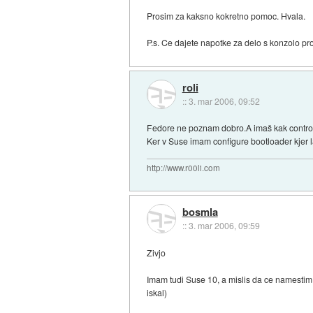
Prosim za kaksno kokretno pomoc. Hvala.
P.s. Ce dajete napotke za delo s konzolo pr
roli
::
3. mar 2006, 09:52
Fedore ne poznam dobro.A imaš kak control
Ker v Suse imam configure bootloader kjer
http://www.r00li.com
bosmla
::
3. mar 2006, 09:59
Zivjo
Imam tudi Suse 10, a mislis da ce namesti
iskal)