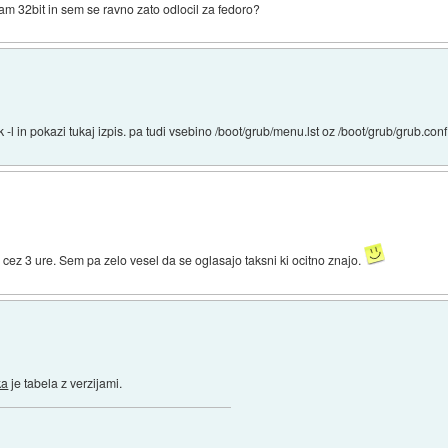
mam 32bit in sem se ravno zato odlocil za fedoro?
 -l in pokazi tukaj izpis. pa tudi vsebino /boot/grub/menu.lst oz /boot/grub/grub.conf 
 cez 3 ure. Sem pa zelo vesel da se oglasajo taksni ki ocitno znajo.
ka
je tabela z verzijami.