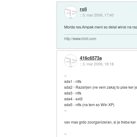
roli
::
3. mar 2006, 17:40
Morda res.Ampak meni so delal winsi na razši
http://www.r00li.com
416c6573a
::
3. mar 2006, 18:18
--
sda1 - ntfs
sda2 - Razsirjen (ne vem zakaj to pise ker j
sda3 - ntfs
sda4 - ext3
sda5 - ntfs (na tem so WIn XP)
--
vav mas grdo zoorganizeran, si je treba kar
--