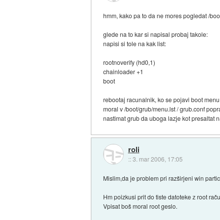
hmm, kako pa to da ne mores pogledat /boot
glede na to kar si napisal probaj takole:
napisi si tole na kak list:
rootnoverify (hd0,1)
chainloader +1
boot
rebootaj racunalnik, ko se pojavi boot menu od
moral v /boot/grub/menu.lst / grub.conf poprav
nastimat grub da uboga lazje kot presaltat n
roli
::
3. mar 2006, 17:05
Mislim,da je problem pri razširjeni win partic
Hm poizkusi prit do tiste datoteke z root r
Vpisat boš moral root geslo.