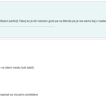
rjeni particiji.Takoj ko je bil naložen grub pa ne.Morda pa je res samo kaj v nasta
e na istem mestu tudi sda5)
 napisat za vizualno predstavo