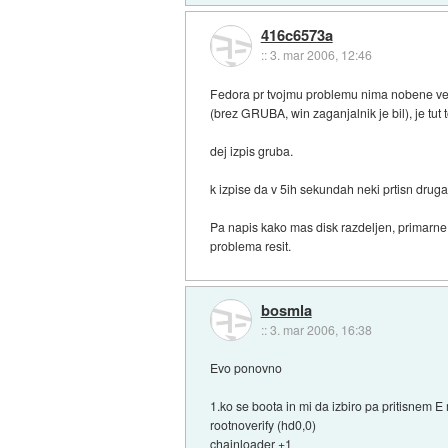
416c6573a
::
3. mar 2006, 12:46
Fedora pr tvojmu problemu nima nobene veze
(brez GRUBA, win zaganjalnik je bil), je tut to 
dej izpis gruba.
k izpise da v 5ih sekundah neki prtisn drugac
Pa napis kako mas disk razdeljen, primarne p
problema resit.
bosmla
::
3. mar 2006, 16:38
Evo ponovno
1.ko se boota in mi da izbiro pa pritisnem E 
rootnoverify (hd0,0)
chainloader +1