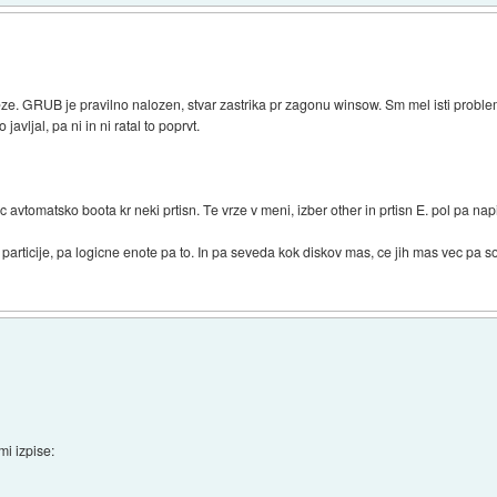
. GRUB je pravilno nalozen, stvar zastrika pr zagonu winsow. Sm mel isti proble
javljal, pa ni in ni ratal to poprvt.
 avtomatsko boota kr neki prtisn. Te vrze v meni, izber other in prtisn E. pol pa napis
articije, pa logicne enote pa to. In pa seveda kok diskov mas, ce jih mas vec pa so 
mi izpise: