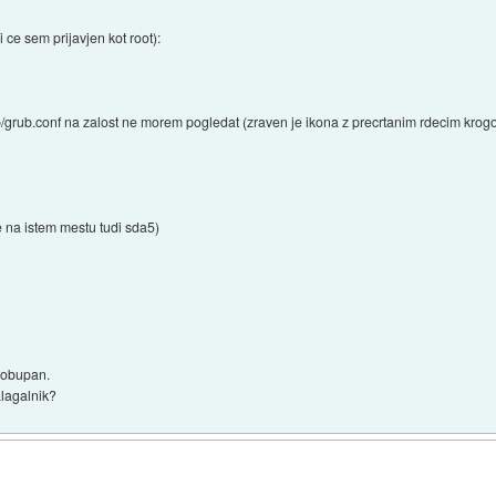
i ce sem prijavjen kot root):
b/grub.conf na zalost ne morem pogledat (zraven je ikona z precrtanim rdecim krog
e na istem mestu tudi sda5)
 obupan.
alagalnik?