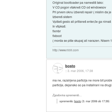
Original bootloader pa namestiš tako:
V CD pogon vtakneš CD od windowsov
Pri prvem oknu izbereš repair ( mislim da je r 
Izbereš sistem
Vpišeš geslo ali pritisneš enter,če ga nimaš
In vtipkaš:
fixmbr
fixboot
( morda se piše skupaj ali narazen. Nisem 
http://www.r00li.com
bosto
::
3. mar 2006, 17:38
ma ne, razsirjena particija ne more bit prob
particije, dejansko so pa instalirani na drugi.
Zgodovina sprememb…
spremenilo:
bosto
(
3. mar 2006 ob 17:39
)