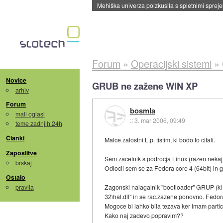
Evropska vesoljska agencija razvija svojo rak
Forum
»
Operacijski sistemi
»
Novice
GRUB ne zažene WIN XP
arhiv
Forum
bosmla
mali oglasi
::
3. mar 2006, 09:49
teme zadnjih 24h
Članki
Malce zalostni L.p. tistim, ki bodo to citali.
Zaposlitve
Sem zacetnik s podrocja Linux (razen nekaj t
brskaj
Odlocil sem se za Fedora core 4 (64bit) in g
Ostalo
pravila
Zagonski nalagalnik "bootloader" GRUP (ki se
32\hal.dll" in se rac.zazene ponovno. Fedor
Mogoce bi lahko bila tezava ker imam partic
Kako naj zadevo popravim??