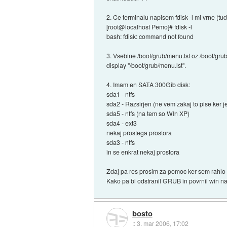
2. Ce terminalu napisem fdisk -l mi vrne (tud
[root@localhost Pemo]# fdisk -l
bash: fdisk: command not found
3. Vsebine /boot/grub/menu.lst oz /boot/gru
display "/boot/grub/menu.lst".
4. Imam en SATA 300Gib disk:
sda1 - ntfs
sda2 - Razsirjen (ne vem zakaj to pise ker j
sda5 - ntfs (na tem so WIn XP)
sda4 - ext3
nekaj prostega prostora
sda3 - ntfs
in se enkrat nekaj prostora
Zdaj pa res prosim za pomoc ker sem rahlo
Kako pa bi odstranil GRUB in povrnil win n
bosto
::
3. mar 2006, 17:02