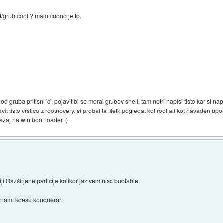
/grub.conf ? malo cudno je to.
 gruba pritisni 'c', pojavit bi se moral grubov shell, tam notri napisi tisto kar si nap
it tisto vrstico z rootnovery. si probal ta filetk pogledat kot root ali kot navaden up
azaj na win boot loader :)
iji.Razširjene particije kolikor jaz vem niso bootable.
ačunom: kdesu konqueror