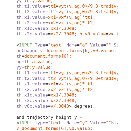
yy
=
th.y.value;
th.t1.value
=
tt1
=
vyt(v,ag,0)/9.8-trad(vyt(v,
th.t2.value
=
tt2
=
vyt(v,ag,0)/9.8+trad(vyt(v,
th.x1.value
=
xx1
=
vxf(v,ag)*tt1;
th.x2.value
=
xx2
=
vxf(v,ag)*tt2;
th.x1c.value
=
xx1/.3048;
th.x2c.value
=
xx2/.3048;th.v0.value
=
v
>
 ft/s,
<
INPUT
Type
=
"text"
Name
=
"a"
Value
=
""
Size
=
"
onChange
=
v
=
document.forms[6].v0.value;
th
=
document.forms[6];
ag
=
th.a.value;
yy
=
th.y.value;
th.t1.value
=
tt1
=
vyt(v,ag,0)/9.8-trad(vyt(v,
th.t2.value
=
tt2
=
vyt(v,ag,0)/9.8+trad(vyt(v,
th.x1.value
=
xx1
=
vxf(v,ag)*tt1;
th.x2.value
=
xx2
=
vxf(v,ag)*tt2;
th.x1c.value
=
xx1/.3048;
th.x2c.value
=
xx2/.3048;
th.v0c.value
=
v/.3048
>
 degrees,

<
INPUT
Type
=
"text"
Name
=
"y"
Value
=
""
Size
=
"8
v
=
document.forms[6].v0.value;