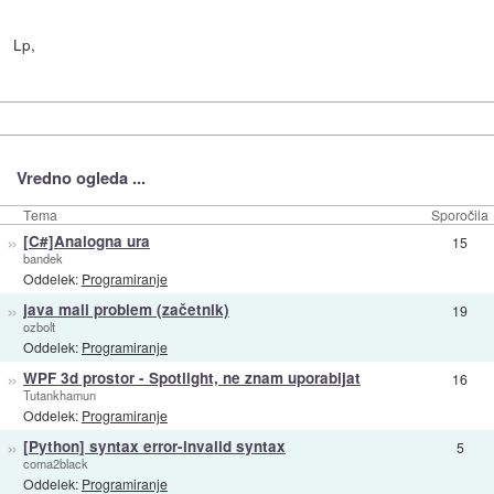
Lp,
Vredno ogleda ...
Tema
Sporočila
»
[C#]Analogna ura
15
bandek
Oddelek:
Programiranje
»
java mali problem (začetnik)
19
ozbolt
Oddelek:
Programiranje
»
WPF 3d prostor - Spotlight, ne znam uporabljat
16
Tutankhamun
Oddelek:
Programiranje
»
[Python] syntax error-invalid syntax
5
coma2black
Oddelek:
Programiranje