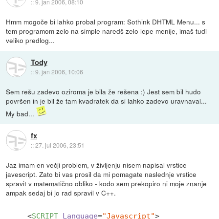
::
9. jan 2006, 08:10
Hmm mogoče bi lahko probal program: Sothink DHTML Menu... s
tem programom zelo na simple naredš zelo lepe menije, imaš tudi
veliko predlog...
Tody
::
9. jan 2006, 10:06
Sem rešu zadevo oziroma je bila že rešena :) Jest sem bil hudo
površen in je bil že tam kvadratek da si lahko zadevo uravnaval...
My bad...
fx
::
27. jul 2006, 23:51
Jaz imam en večji problem, v življenju nisem napisal vrstice
javescript. Zato bi vas prosil da mi pomagate naslednje vrstice
spravit v matematično obliko - kodo sem prekopiro ni moje znanje
ampak sedaj bi jo rad spravil v C++.
<
SCRIPT
Language
=
"Javascript"
>