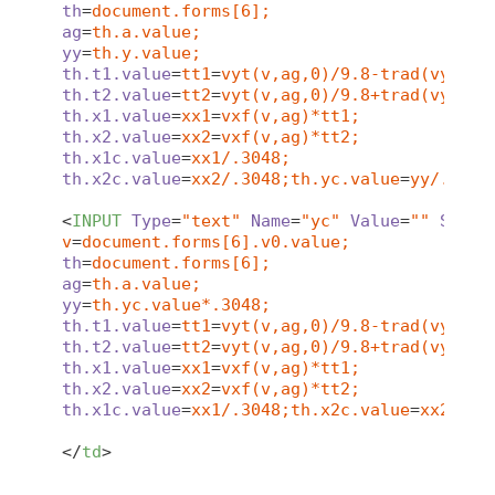
th
=
document.forms[6];
ag
=
th.a.value;
yy
=
th.y.value;
th.t1.value
=
tt1
=
vyt(v,ag,0)/9.8-trad(vyt(v,
th.t2.value
=
tt2
=
vyt(v,ag,0)/9.8+trad(vyt(v,
th.x1.value
=
xx1
=
vxf(v,ag)*tt1;
th.x2.value
=
xx2
=
vxf(v,ag)*tt2;
th.x1c.value
=
xx1/.3048;
th.x2c.value
=
xx2/.3048;th.yc.value
=
yy/.3048
<
INPUT
Type
=
"text"
Name
=
"yc"
Value
=
""
Size
=
v
=
document.forms[6].v0.value;
th
=
document.forms[6];
ag
=
th.a.value;
yy
=
th.yc.value*.3048;
th.t1.value
=
tt1
=
vyt(v,ag,0)/9.8-trad(vyt(v,
th.t2.value
=
tt2
=
vyt(v,ag,0)/9.8+trad(vyt(v,
th.x1.value
=
xx1
=
vxf(v,ag)*tt1;
th.x2.value
=
xx2
=
vxf(v,ag)*tt2;
th.x1c.value
=
xx1/.3048;th.x2c.value
=
xx2/.30
</
td
>