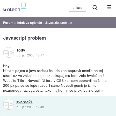
☰
Forum
»
Izdelava spletišč
»
Javascript problem
Javascript problem
Tody
::
8. jan 2006, 17:17
Hey !
Nimam pojma o java scriptu če kdo zna popravit menije na tej
strani oz ve zakaj se dajo tako skupaj mu bom zelo hvaležen !
Website Title - Novosti
. Ni fora v CSS ker sem popravil na širino
200 px pa so se lepo razdelil samo Novosti gumb je iz meni
neznanega razloga ostal tako majhen in se prekriva z drugim.
sverde21
::
8. jan 2006, 17:48