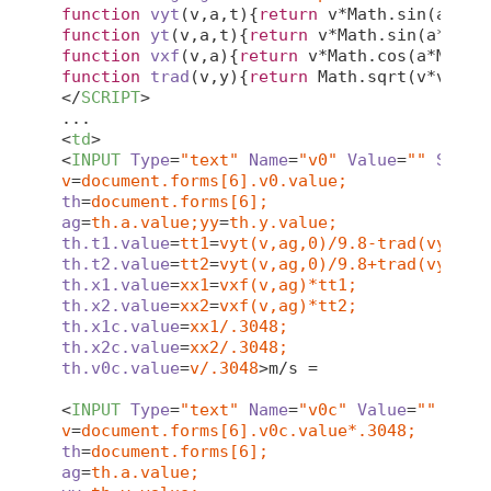
function
vyt
(
v,a,t
)
{
return
 v*
Math
.sin(a*
Mat
function
yt
(
v,a,t
)
{
return
 v*
Math
.sin(a*
Math
function
vxf
(
v,a
)
{
return
 v*
Math
.cos(a*
Math
.
function
trad
(
v,y
)
{
return
Math
.sqrt(v*v/(
9.
</
SCRIPT
>
<
td
>
<
INPUT
Type
=
"text"
Name
=
"v0"
Value
=
""
Size
=
v
=
document.forms[6].v0.value;
th
=
document.forms[6];
ag
=
th.a.value;yy
=
th.y.value;
th.t1.value
=
tt1
=
vyt(v,ag,0)/9.8-trad(vyt(v,
th.t2.value
=
tt2
=
vyt(v,ag,0)/9.8+trad(vyt(v,
th.x1.value
=
xx1
=
vxf(v,ag)*tt1;
th.x2.value
=
xx2
=
vxf(v,ag)*tt2;
th.x1c.value
=
xx1/.3048;
th.x2c.value
=
xx2/.3048;
th.v0c.value
=
v/.3048
>
m/s =

<
INPUT
Type
=
"text"
Name
=
"v0c"
Value
=
""
Size
v
=
document.forms[6].v0c.value*.3048;
th
=
document.forms[6];
ag
=
th.a.value;