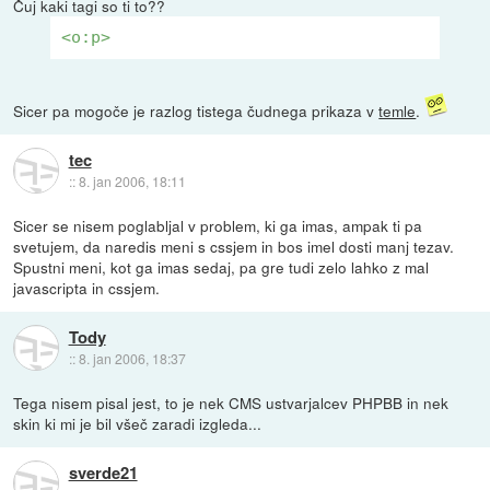
Čuj kaki tagi so ti to??
<o:p>
Sicer pa mogoče je razlog tistega čudnega prikaza v
temle
.
tec
::
8. jan 2006, 18:11
Sicer se nisem poglabljal v problem, ki ga imas, ampak ti pa
svetujem, da naredis meni s cssjem in bos imel dosti manj tezav.
Spustni meni, kot ga imas sedaj, pa gre tudi zelo lahko z mal
javascripta in cssjem.
Tody
::
8. jan 2006, 18:37
Tega nisem pisal jest, to je nek CMS ustvarjalcev PHPBB in nek
skin ki mi je bil všeč zaradi izgleda...
sverde21