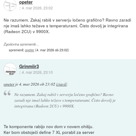
opeter
::
4. mar 2026, 23:02
Ne razumem. Zakaj rabiš v serverju ločeno grafično? Ravno zaradi
nje imaš lahko težave s temperaturami. Čisto dovolj je integrirana
(Radeon 2CU) v 9900X.
Zgodovina sprememb…
spremenil:
opeter
(
4. mar 2026 ob 23:02
)
Grinmiir3
::
4. mar 2026, 23:10
opeter
je
4. mar 2026 ob 23:02
izjavil
:
Ne razumem. Zakaj rabiš v serverju ločeno grafično? Ravno
zaradi nje imaš lahko težave s temperaturami. Čisto dovolj je
integrirana (Radeon 2CU) v 9900X.
Te komponente rabijo nov dom v novem ohišju.
Ker bom obstoječi define 7 XL porabil za server