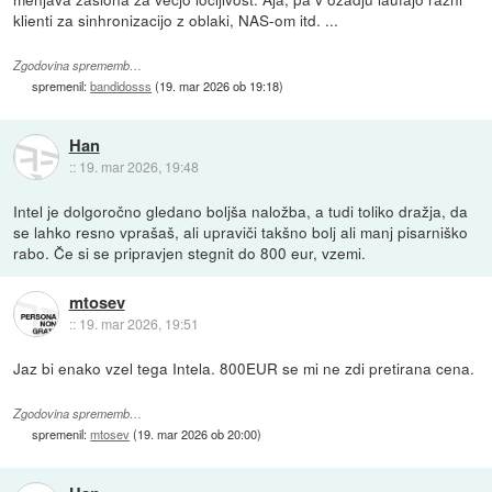
klienti za sinhronizacijo z oblaki, NAS-om itd. ...
Zgodovina sprememb…
spremenil:
bandidosss
(
19. mar 2026 ob 19:18
)
Han
::
19. mar 2026, 19:48
Intel je dolgoročno gledano boljša naložba, a tudi toliko dražja, da
se lahko resno vprašaš, ali upraviči takšno bolj ali manj pisarniško
rabo. Če si se pripravjen stegnit do 800 eur, vzemi.
mtosev
::
19. mar 2026, 19:51
Jaz bi enako vzel tega Intela. 800EUR se mi ne zdi pretirana cena.
Zgodovina sprememb…
spremenil:
mtosev
(
19. mar 2026 ob 20:00
)