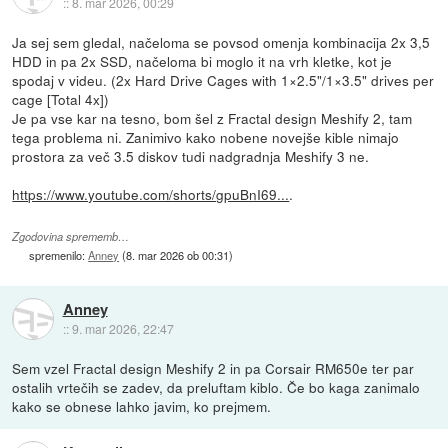
::
8. mar 2026, 00:29
Ja sej sem gledal, načeloma se povsod omenja kombinacija 2x 3,5
HDD in pa 2x SSD, načeloma bi moglo it na vrh kletke, kot je
spodaj v videu. (2x Hard Drive Cages with 1×2.5"/1×3.5" drives per
cage [Total 4x])
Je pa vse kar na tesno, bom šel z Fractal design Meshify 2, tam
tega problema ni. Zanimivo kako nobene novejše kible nimajo
prostora za več 3.5 diskov tudi nadgradnja Meshify 3 ne.
https://www.youtube.com/shorts/gpuBnI69...
.
Zgodovina sprememb…
spremenilo:
Anney
(
8. mar 2026 ob 00:31
)
Anney
::
9. mar 2026, 22:47
Sem vzel Fractal design Meshify 2 in pa Corsair RM650e ter par
ostalih vrtečih se zadev, da preluftam kiblo. Če bo kaga zanimalo
kako se obnese lahko javim, ko prejmem.