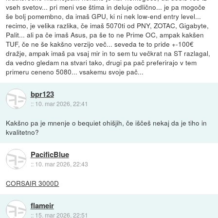
vseh svetov... pri meni vse štima in deluje odlično... je pa mogoče
še bolj pomembno, da imaš GPU, ki ni nek low-end entry level...
recimo, je velika razlika, če imaš 5070ti od PNY, ZOTAC, Gigabyte,
Palit... ali pa če imaš Asus, pa še to ne Prime OC, ampak kakšen
TUF, če ne še kakšno verzijo več... seveda te to pride +-100€
dražje, ampak imaš pa vsaj mir in to sem tu večkrat na ST razlagal,
da vedno gledam na stvari tako, drugi pa pač preferirajo v tem
primeru ceneno 5080... vsakemu svoje pač...
bpr123
::
10. mar 2026, 22:41
Kakšno pa je mnenje o bequiet ohišjih, če iščeš nekaj da je tiho in
kvalitetno?
PacificBlue
::
10. mar 2026, 22:43
CORSAIR 3000D
flameir
::
15. mar 2026, 22:51