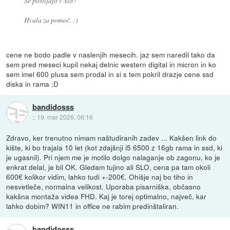
Še pošiljajo v Slo?
Hvala za pomoč. :)
cene ne bodo padle v naslenjih mesecih. jaz sem naredil tako da
sem pred meseci kupil nekaj delnic western digital in micron in ko
sem imel 600 plusa sem prodal in si s tem pokril drazje cene ssd
diska in rama :D
bandidosss
::
19. mar 2026, 06:16
Zdravo, ker trenutno nimam naštudiranih zadev ... Kakšen link do
kište, ki bo trajala 10 let (kot zdajšnji i5 6500 z 16gb rama in ssd, ki
je ugasnil). Pri njem me je motilo dolgo nalaganje ob zagonu, ko je
enkrat delal, je bil OK. Gledam tujino ali SLO, cena pa tam okoli
600€ kolikor vidim, lahko tudi +-200€. Ohišje naj bo tiho in
nesvetleče, normalna velikost. Uporaba pisarniška, občasno
kakšna montaža videa FHD. Kaj je torej optimalno, največ, kar
lahko dobim? WIN11 in office ne rabim predinštaliran.
bandidosss