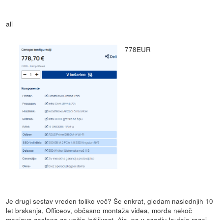
ali
778EUR
Je drugi sestav vreden toliko več? Še enkrat, gledam naslednjih 10
let brskanja, Officeov, občasno montaža videa, morda nekoč
menjava zaslona za večjo ločljivost. Aja, pa v ozadju laufajo razni