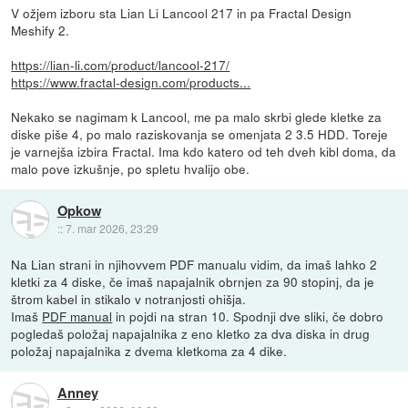
V ožjem izboru sta Lian Li Lancool 217 in pa Fractal Design
Meshify 2.
https://lian-li.com/product/lancool-217/
https://www.fractal-design.com/products...
Nekako se nagimam k Lancool, me pa malo skrbi glede kletke za
diske piše 4, po malo raziskovanja se omenjata 2 3.5 HDD. Toreje
je varnejša izbira Fractal. Ima kdo katero od teh dveh kibl doma, da
malo pove izkušnje, po spletu hvalijo obe.
Opkow
::
7. mar 2026, 23:29
Na Lian strani in njihovvem PDF manualu vidim, da imaš lahko 2
kletki za 4 diske, če imaš napajalnik obrnjen za 90 stopinj, da je
štrom kabel in stikalo v notranjosti ohišja.
Imaš
PDF manual
in pojdi na stran 10. Spodnji dve sliki, če dobro
pogledaš položaj napajalnika z eno kletko za dva diska in drug
položaj napajalnika z dvema kletkoma za 4 dike.
Anney