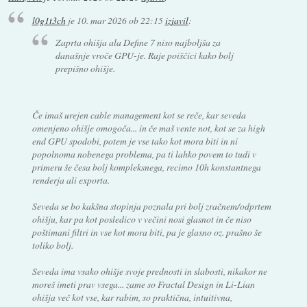
l0g1t3ch
je
10. mar 2026 ob 22:15
izjavil
:
Zaprta ohišja ala Define 7 niso najboljša za
današnje vroče GPU-je. Raje poiščici kako bolj
prepišno ohišje.
Če imaš urejen cable management kot se reče, kar seveda
omenjeno ohišje omogoča... in če maš vente not, kot se za high
end GPU spodobi, potem je vse tako kot mora biti in ni
popolnoma nobenega problema, pa ti lahko povem to tudi v
primeru še česa bolj kompleksnega, recimo 10h konstantnega
renderja ali exporta.
Seveda se bo kakšna stopinja poznala pri bolj zračnem/odprtem
ohišju, kar pa kot posledico v večini nosi glasnot in če niso
poštimani filtri in vse kot mora biti, pa je glasno oz. prašno še
toliko bolj.
Seveda ima vsako ohišje svoje prednosti in slabosti, nikakor ne
moreš imeti prav vsega... zame so Fractal Design in Li-Lian
ohišja več kot vse, kar rabim, so praktična, intuitivna,