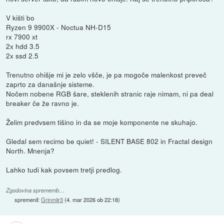
V kišti bo
Ryzen 9 9900X - Noctua NH-D15
rx 7900 xt
2x hdd 3.5
2x ssd 2.5
Trenutno ohišje mi je zelo všče, je pa mogoče malenkost preveč
zaprto za današnje sisteme.
Nočem nobene RGB šare, steklenih stranic raje nimam, ni pa deal
breaker če že ravno je.
Želim predvsem tišino in da se moje komponente ne skuhajo.
Gledal sem recimo be quiet! - SILENT BASE 802 in Fractal design
North. Mnenja?
Lahko tudi kak povsem tretji predlog.
Zgodovina sprememb…
spremenil:
Grinmiir3
(
4. mar 2026 ob 22:18
)