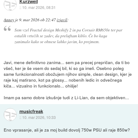
Kurzweil
::
10. mar 2026, 08:31
Anney
je
9. mar 2026 ob 22:47
izjavil
:
Sem vzel Fractal design Meshify 2 in pa Corsair RM650e ter par
ostalih vrtečih se zadev, da preluftam kiblo. Če bo kaga
zanimalo kako se obnese lahko javim, ko prejmem.
Javi, mene definitivno zanima... sem pa precej prepričan, da ti bo
všeč, ker je še vsem do sedaj bil, ki so ga imeli. Osebno poleg
same funkcionalnosti obožujem njihov simple, clean design, kjer je
raje kaj matirano, kot pa glossy... nobenih ledic in odvečnega
kiča... vizualno in funkcionalo... ohišje!
Imam pa samo dobre izkušnje tudi z Li-Lian, da sem objektiven...
musicfreak
::
10. mar 2026, 10:33
Eno vprasanje, ali je za moj build dovolj 750w PSU ali raje 850w?