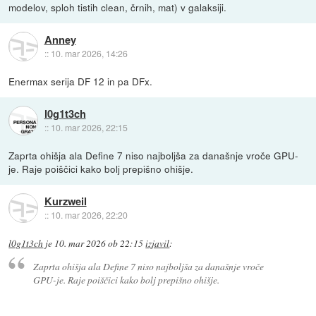
modelov, sploh tistih clean, črnih, mat) v galaksiji.
Anney
::
10. mar 2026, 14:26
Enermax serija DF 12 in pa DFx.
l0g1t3ch
::
10. mar 2026, 22:15
Zaprta ohišja ala Define 7 niso najboljša za današnje vroče GPU-
je. Raje poiščici kako bolj prepišno ohišje.
Kurzweil
::
10. mar 2026, 22:20
l0g1t3ch
je
10. mar 2026 ob 22:15
izjavil
:
Zaprta ohišja ala Define 7 niso najboljša za današnje vroče
GPU-je. Raje poiščici kako bolj prepišno ohišje.