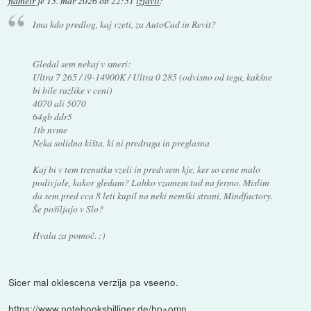
flameir
je
15. mar 2026 ob 22:51
izjavil
:
Ima kdo predlog, kaj vzeti, za AutoCad in Revit?
Gledal sem nekaj v smeri:
Ultra 7 265 / i9-14900K / Ultra 0 285 (odvisno od tega, kakšne
bi bile razlike v ceni)
4070 ali 5070
64gb ddr5
1tb nvme
Neka solidna kišta, ki ni predraga in preglasna
Kaj bi v tem trenutku vzeli in predvsem kje, ker so cene malo
podivjale, kakor gledam? Lahko vzamem tud na fermo. Mislim
da sem pred cca 8 leti kupil na neki nemški strani, Mindfactory.
Še pošiljajo v Slo?
Hvala za pomoč. :)
Sicer mal oklescena verzija pa vseeno.
https://www.notebooksbilliger.de/hp+omn...