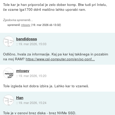
Tole kar je han priporočal je zelo dober komp. Btw tudi pri Intelu,
če vzame lga1700 ddr4 matično lahko uporabi ram.
Zgodovina sprememb…
spremenil:
mtosev
(
19. mar 2026 ob 13:32
)
bandidosss
::
19. mar 2026, 15:03
Odlično, hvala za informacije. Kaj pa kar kaj takšnega in pozabim
na moj RAM?
https://www.csl-computer.com/en/pc-conf...
mtosev
::
19. mar 2026, 15:20
Tole izgleda kot dobra izbira ja. Lahko kar to vzameš.
Han
::
19. mar 2026, 15:24
Tole je v osnovi brez diska - brez NVMe SSD.