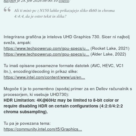
hazlhof
je
28. feb 2026 ob 00:10
izjavil
:
Ali ti mini-pc z N150 lahko prikazujejo sliko 4k60 in chroma
4:4:4, da je oster tekst in slika?
Integrirana grafična je intelova UHD Graphics 730. Sicer ni najbolj
sveža, ampak:
https://www.techpowerup.com/gpu-specs/u...
(Rocket Lake, 2021)
https://www.techpowerup.com/gpu-specs/u...
(Alder Lake, 2022)
Tu imaš opisane posamezne formate datotek (AVC, HEVC, VC1
itn.), encoding/decoding in prikaz slike:
https://www.intel.com/content/www/us/en...
Mogoče ti je to pomembno (spodaj primer za en Dellov računalnik s
procesorjem, ki vsebuje UHD730):
HDR Limitation: 4K@60Hz may be limited to 8-bit color or
require disabling HDR on certain configurations (4:2:0/4:2:2
chroma subsampling).
Tu pa je povezana tema:
https://community.intel.com/t5/Graphics...