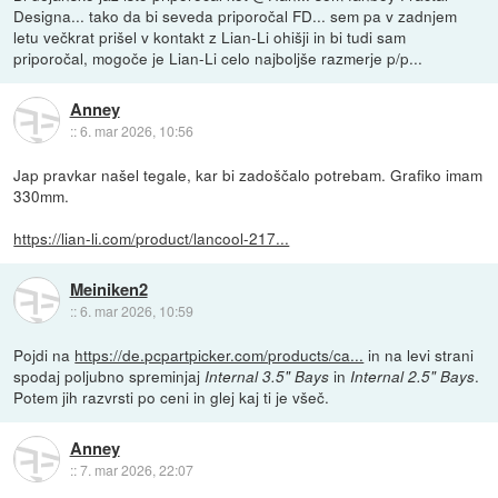
Designa... tako da bi seveda priporočal FD... sem pa v zadnjem
letu večkrat prišel v kontakt z Lian-Li ohišji in bi tudi sam
priporočal, mogoče je Lian-Li celo najboljše razmerje p/p...
Anney
::
6. mar 2026, 10:56
Jap pravkar našel tegale, kar bi zadoščalo potrebam. Grafiko imam
330mm.
https://lian-li.com/product/lancool-217...
Meiniken2
::
6. mar 2026, 10:59
Pojdi na
https://de.pcpartpicker.com/products/ca...
in na levi strani
spodaj poljubno spreminjaj
in
.
Internal 3.5" Bays
Internal 2.5" Bays
Potem jih razvrsti po ceni in glej kaj ti je všeč.
Anney
::
7. mar 2026, 22:07