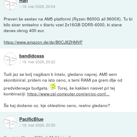
Han
::
19. mar 2026, 20:04
Preveri še sestav na AM5 platformi (Ryzen 8600G ali 9600X). Tu bi
bilo sicer smiselno v štartu vzet 2x16GB DDR5-6000, ki stane
danes okrog 400 eur.
https://www.amazon.de/dp/B0CJ8ZHMVF
bandidosss
::
19. mar 2026, 20:22
Tudi jaz se bolj nagibam k Intelu, gledano naprej. AM5 sem
skombiniral, pridem na isto ceno, s temi RAMI pa grem dlje od
predvidenega budgeta.
Torej, še kakšen nasvet pri tej
kombinaciji:
https://www.csl-computer.com/en/pc-conf...
Še kaj dodamo oz. kje oklestimo ceno, realno gledano?
PacificBlue
::
19. mar 2026, 20:55