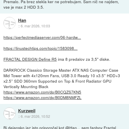
Premalo. Pa brez stekla ker ne potrebujem. Sam nič ne najdem,
vse je max 2 HDD 3.5.
Han
::
6. mar 2026, 10:03
https://perfectmediaserver.com/06-hardw...
https://linustechtips.com/topic/1583098...
FRACTAL DESIGN Define R5
ima 8 predalov za 3,5" diske.
DARKROCK Classico Storage Master ATX NAS Computer Case
Mid Tower with 4x120mm Fans, USB 3.0 Ready 10 x3.5'' HDD+3
x2.5'' SDD 360mm Supported on Top & Front Radiator GPU
Vertically Mounting Black
https://www.amazon.com/dp/B0CQZS7KN5
https://www.amazon.com/dp/B0DM8NMFZL
Kurzweil
::
6. mar 2026, 10:52
Bi dejansko jaz isto priporočal kot @Han... sem fanboy Fractal