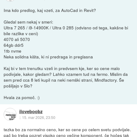
Ima kdo predlog, kaj vzeti, za AutoCad in Revit?
Gledal sem nekaj v smeri:
Ultra 7 265 / i9-14900K / Ultra 0 285 (odvisno od tega, kakšne bi
bile razlike v ceni)
4070 ali 5070
64gb ddr5
1tb nvme
Neka solidna kišta, ki ni predraga in preglasna
Kaj bi v tem trenutku vzeli in predvsem kje, ker so cene malo
podivjale, kakor gledam? Lahko vzamem tud na fermo. Mislim da
sem pred cca 8 leti kupil na neki nemški strani, Mindfactory. Še
pošiljajo v Slo?
Hvala za pomoč. :)
iloveboobz
::
15. mar 2026, 23:50
tezka bo za normalno ceno, ker so cene po celem svetu podvijale.
pač bo treba pozret visoko ceno večine komponent, če hočes tak