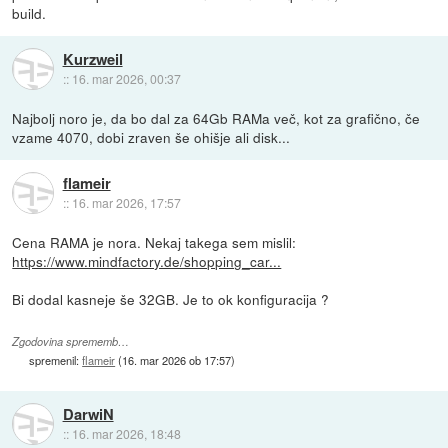
build.
Kurzweil
::
16. mar 2026, 00:37
Najbolj noro je, da bo dal za 64Gb RAMa več, kot za grafično, če
vzame 4070, dobi zraven še ohišje ali disk...
flameir
::
16. mar 2026, 17:57
Cena RAMA je nora. Nekaj takega sem mislil:
https://www.mindfactory.de/shopping_car...
Bi dodal kasneje še 32GB. Je to ok konfiguracija ?
Zgodovina sprememb…
spremenil:
flameir
(
16. mar 2026 ob 17:57
)
DarwiN
::
16. mar 2026, 18:48