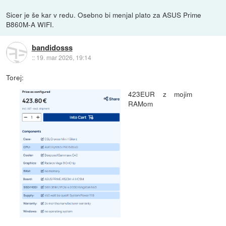
Sicer je še kar v redu. Osebno bi menjal plato za ASUS Prime
B860M-A WIFI.
bandidosss
::
19. mar 2026, 19:14
Torej:
423EUR z mojim
RAMom