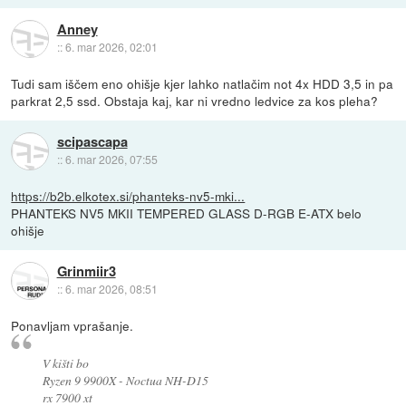
Anney
::
6. mar 2026, 02:01
Tudi sam iščem eno ohišje kjer lahko natlačim not 4x HDD 3,5 in pa
parkrat 2,5 ssd. Obstaja kaj, kar ni vredno ledvice za kos pleha?
scipascapa
::
6. mar 2026, 07:55
https://b2b.elkotex.si/phanteks-nv5-mki...
PHANTEKS NV5 MKII TEMPERED GLASS D-RGB E-ATX belo
ohišje
Grinmiir3
::
6. mar 2026, 08:51
Ponavljam vprašanje.
V kišti bo
Ryzen 9 9900X - Noctua NH-D15
rx 7900 xt