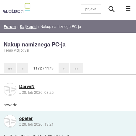
☰
Forum
»
Kaj kupiti
»
Nakup namiznega PC-ja
Nakup namiznega PC-ja
Temo vidijo: vsi
1172
/ 1175
««
«
»
»»
DarwiN
::
28. feb 2026, 08:25
seveda
opeter
::
28. feb 2026, 13:21