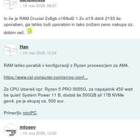
::
19. mar 2026, 08:37
In če je RAM Crucial 2x8gb c16fbd2 1.2v cl15 ddr4 2133 še
uporaben, ga lahko tudi uporabim in tako znižam ceno nakupa oz.
dobim več.
Han
::
19. mar 2026, 12:24
RAM lahko porabiš v konfiguraciji z Ryzen procesorjem za AM4.
https://www.csl-computer.com/en/pc-conf...
Za CPU izbereš npr. Ryzen 5 PRO 5655G, za napajalnik 450 watt
be quiet! System Power 11 B, dodaš še 500GB ali 1TB NVMe
gen4, pa je skupaj ca. 500 eur.
Primerljiv
miniPC
.
mtosev
::
19. mar 2026, 13:30