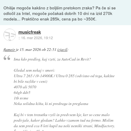
Ohišje mogoče kakšno z boljšim pretokom zraka? Pa če si se
odločil za Intel, mogoče počakaš dobrih 10 dni na izid 270k
modela... Praktično enak 285k, cena pa bo ~350€.
musicfreak
::
16. mar 2026, 19:12
flameir
je
15. mar 2026 ob 22:51
izjavil
:
Ima kdo predlog, kaj vzeti, za AutoCad in Revit?
Gledal sem nekaj v smeri:
Ultra 7 265 / i9-14900K / Ultra 0 285 (odvisno od tega, kakšne
bi bile razlike v ceni)
4070 ali 5070
64gb ddr5
1tb nvme
Neka solidna kišta, ki ni predraga in preglasna
Kaj bi v tem trenutku vzeli in predvsem kje, ker so cene malo
podivjale, kakor gledam? Lahko vzamem tud na fermo. Mislim
da sem pred cca 8 leti kupil na neki nemški strani, Mindfactory.