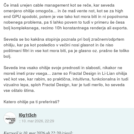
Če imaš urejen cable management kot se reče, kar seveda
omenjeno ohišje omogoča... in če maš vente not, kot se za high
end GPU spodobi, potem je vse tako kot mora biti in ni popolnoma
nobenega problema, pa ti lahko povem to tudi v primeru še česa
bolj kompleksnega, recimo 10h konstantnega renderja ali exporta.
Seveda se bo kakšna stopinja poznala pri bolj zračnem/odprtem
ohišju, kar pa kot posledico v večini nosi glasnot in če niso
poštimani filtri in vse kot mora biti, pa je glasno oz. prašno še toliko
bolj.
Seveda ima vsako ohišje svoje prednosti in slabosti, nikakor ne
moreš imeti prav vsega... zame so Fractal Design in Li-Lian ohišja
več kot vse, kar rabim, so praktična, intuitivna, funkcionalna in tudi
vizualno lepa, sploh Fractal Design, kar je tudi merilo, ko seveda
vse oštalo štima.
Katero ohišje pa ti preferiraš?
l0g1t3ch
::
10. mar 2026, 22:29
Kurzweil
je
10. mar 2026 ob 22:20
izjavil
: