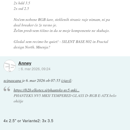
2x hdd 3.5
2x ssd 2.5
Nočem nobene RGB šare, steklenih stranic raje nimam, ni pa
deal breaker če že ravno je.
Želim predvsem tišino in da se moje komponente ne skuhajo.
Gledal sem recimo be quiet! - SILENT BASE 802 in Fractal
design North. Mnenja?
Anney
::
6. mar 2026, 09:24
scipascapa
je
6. mar 2026 ob 07:55
izjavil
:
https://b2b.elkotex.si/phanteks-nv5-mki...
PHANTEKS NV5 MKII TEMPERED GLASS D-RGB E-ATX belo
ohišje
4x 2.5" or Variante2: 3x 3.5