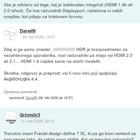
Vse je odvisno od tega, kaj je izdelovalec integriral (HDMI 1.4b ali
2.0 izhod). Če ima računalnik Displayport, načeloma ni nekih
omejitev, kot pišejo na Intelovem forumu.
DarwiN
::
28. feb 2026, 14:57
Zdaj si ga samo zmedel. :///////////////// HDR je brezpredmeten za
nezahtevnega uporabnika, novi računalniki pa imajo vsi HDMI 2.0
ali 2.1... HDMI 1.4 najdeš samo na starih modelih.
Skratka, odgovor je preprost: vsi ti novi mini pcji opdpirajo
4k@60Hz@4:4:4.
Zgodovina sprememb…
spremenil:
DarwiN
(
28. feb 2026 ob 14:57
)
Grinmiir3
::
4. mar 2026, 22:14
Trenutno imam Fractal design define 7 XL, ki pa ga bom namenil za
novi server tako, da rabim novo ohišje. Kaj se trenutno priporoča?