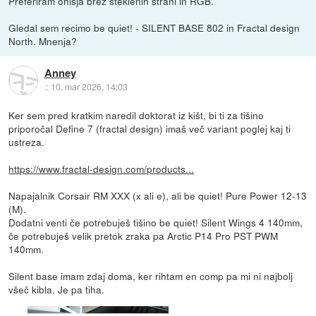
Preferiram ohišja brez steklenih strani in RGB.
Gledal sem recimo be quiet! - SILENT BASE 802 in Fractal design
North. Mnenja?
Anney
::
10. mar 2026, 14:03
Ker sem pred kratkim naredil doktorat iz kišt, bi ti za tišino
priporočal Define 7 (fractal design) imaš več variant poglej kaj ti
ustreza.
https://www.fractal-design.com/products...
Napajalnik Corsair RM XXX (x ali e), ali be quiet! Pure Power 12-13
(M).
Dodatni venti če potrebuješ tišino be quiet! Silent Wings 4 140mm,
če potrebuješ velik pretok zraka pa Arctic P14 Pro PST PWM
140mm.
Silent base imam zdaj doma, ker rihtam en comp pa mi ni najbolj
všeč kibla. Je pa tiha.