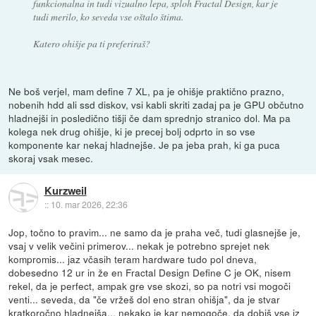
funkcionalna in tudi vizualno lepa, sploh Fractal Design, kar je
tudi merilo, ko seveda vse oštalo štima.
Katero ohišje pa ti preferiraš?
Ne boš verjel, mam define 7 XL, pa je ohišje praktično prazno,
nobenih hdd ali ssd diskov, vsi kabli skriti zadaj pa je GPU občutno
hladnejši in posledično tišji če dam sprednjo stranico dol. Ma pa
kolega nek drug ohišje, ki je precej bolj odprto in so vse
komponente kar nekaj hladnejše. Je pa jeba prah, ki ga puca
skoraj vsak mesec.
Kurzweil
::
10. mar 2026, 22:36
Jop, točno to pravim... ne samo da je praha več, tudi glasnejše je,
vsaj v velik večini primerov... nekak je potrebno sprejet nek
kompromis... jaz včasih teram hardware tudo pol dneva,
dobesedno 12 ur in že en Fractal Design Define C je OK, nisem
rekel, da je perfect, ampak gre vse skozi, so pa notri vsi mogoči
venti... seveda, da "če vržeš dol eno stran ohišja", da je stvar
kratkoročno hladnejša... nekako je kar nemogoče, da dobiš vse iz