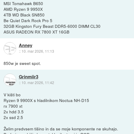
MSI Tomahawk B650
AMD Ryzen 9 9950X
4TB WD Black SN850
Be Quiet Dark Rock Pro 5
32GB Kingston Fury Beast DDR5-6000 DIMM CL30
ASUS RADEON RX 7800 XT 16GB
Anney
::
10. mar 2026, 11:13
850w je sweet spot.
Grinmiir3
::
10. mar 2026, 11:42
V kišti bo
Ryzen 9 9900X s hladilnikom Noctua NH-D15
rx 7900 xt
2x hdd 3.5
2x ssd 2.5
Želim predvsem tišino in da se moje komponente ne skuhajo.