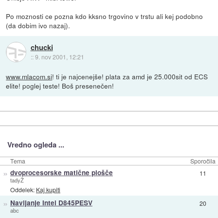
Po moznosti ce pozna kdo kksno trgovino v trstu ali kej podobno
(da dobim ivo nazaj).
chucki
::
9. nov 2001, 12:21
www.mlacom.si
! ti je najcenejše! plata za amd je 25.000sit od ECS
elite! poglej teste! Boš presenečen!
Vredno ogleda ...
Tema
Sporočila
»
dvoprocesorske matične plošče
11
tadyŽ
Oddelek:
Kaj kupiti
»
Navijanje Intel D845PESV
20
abc