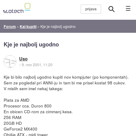
☰
Forum
»
Kaj kupiti
»
Kje je najbolj ugodno
Kje je najbolj ugodno
Uso
::
9. nov 2001, 11:20
Kje bi bilo najbolj ugodno kupiti nov kompjuter (po komponentah).
Sem ze pogledal pri ANNI-ju in tam bi me prisel kostat 98 cukov.
V mislih sem imel nekaj takega:
Plata za AMD
Procesor cca. Duron 800
En obicen CD-rom za cimmanj kesa.
256 RAM
20GB HD
GeForce2 MX400
Ohišje ATX - midi tower