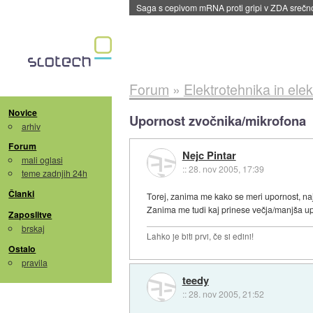
Saga s cepivom mRNA proti gripi v ZDA sreč
Forum
»
Elektrotehnika in elek
Novice
Upornost zvočnika/mikrofona
arhiv
Forum
Nejc Pintar
mali oglasi
::
28. nov 2005, 17:39
teme zadnjih 24h
Članki
Torej, zanima me kako se meri upornost, na
Zanima me tudi kaj prinese večja/manjša up
Zaposlitve
brskaj
Lahko je biti prvi, če si edini!
Ostalo
pravila
teedy
::
28. nov 2005, 21:52