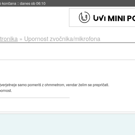
no končana
::
danes ob 06:10
tronika
»
Upornost zvočnika/mikrofona
jverjetneje samo pomeriš z ohmmetrom, vendar želim se prepričati.
ornost.