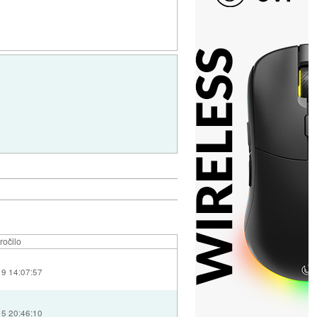
ročilo
19 14:07:57
15 20:46:10