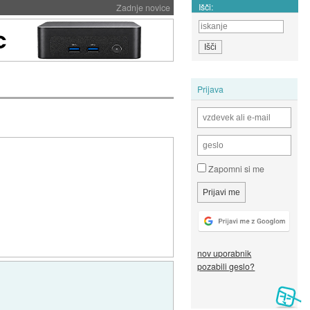
Išči:
Zadnje novice
Prijava
Zapomni si me
nov uporabnik
pozabili geslo?