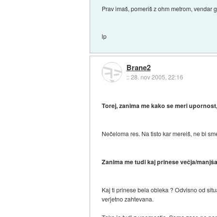
Prav imaš, pomeriš z ohm metrom, vendar g
lp
Brane2
::
28. nov 2005, 22:16
Torej, zanima me kako se meri upornost
Nečeloma res. Na tisto kar mereiš, ne bi sme
Zanima me tudi kaj prinese večja/manjš
Kaj ti prinese bela obleka ? Odvisno od situa
verjetno zahtevana.