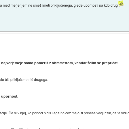
a med merjenjem ne smeš imeti priključenega, glede upornosti pa kdo drug
, najverjetneje samo pomeriš z ohmmetrom, vendar želim se prepričati.
lo biti priključeno nič drugega.
a upornost.
cije. Če si v njej, ko ponoči pičiš ilegalno čez mejo, ti prinese večji rizik, da te vi