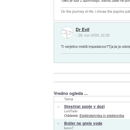
Tako je tudi z upornostjo. Sama zase ne po
On the journey of life, I chose the psycho pa
Dr Evil
::
28. nov 2005, 22:26
Ti verjetno misliš impedanco?Tja,ta je odvi
Vredno ogleda ...
Tema
»
Stestirat spoje v dozi
LordTado
Oddelek:
Elektrotehnika in elektronika
»
Bojler ne greje vode
luxxx7