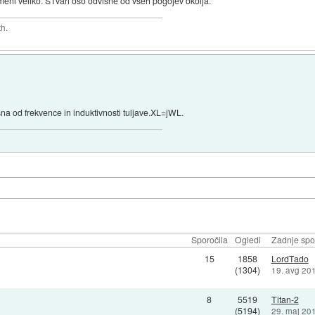
meni veliko. STvari oso odvisne od vseh pogojev okolja.
th.
sna od frekvence in induktivnosti tuljave.XL=jWL.
Sporočila
Ogledi
Zadnje spo
15
1858
LordTado
(1304)
19. avg 20
8
5519
Titan-2
(5194)
29. maj 20