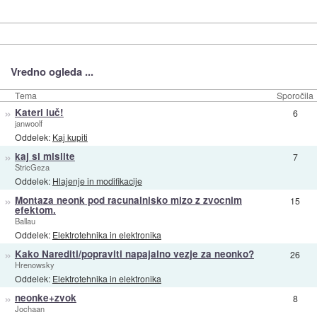
Vredno ogleda ...
Tema
Sporočila
»
Kateri luč!
6
janwoolf
Oddelek:
Kaj kupiti
»
kaj si mislite
7
StricGeza
Oddelek:
Hlajenje in modifikacije
»
Montaza neonk pod racunalnisko mizo z zvocnim
15
efektom.
Ballau
Oddelek:
Elektrotehnika in elektronika
»
Kako Narediti/popraviti napajalno vezje za neonko?
26
Hrenowsky
Oddelek:
Elektrotehnika in elektronika
»
neonke+zvok
8
Jochaan