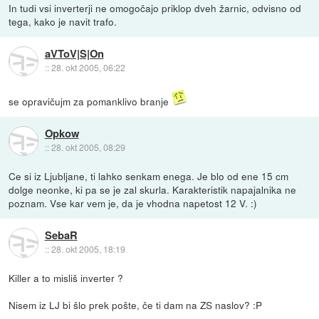
In tudi vsi inverterji ne omogočajo priklop dveh žarnic, odvisno od
tega, kako je navit trafo.
aVToV|S|On
::
28. okt 2005, 06:22
se opravičujm za pomanklivo branje
Opkow
::
28. okt 2005, 08:29
Ce si iz Ljubljane, ti lahko senkam enega. Je blo od ene 15 cm
dolge neonke, ki pa se je zal skurla. Karakteristik napajalnika ne
poznam. Vse kar vem je, da je vhodna napetost 12 V. :)
SebaR
::
28. okt 2005, 18:19
Killer a to misliš inverter ?
Nisem iz LJ bi šlo prek pošte, če ti dam na ZS naslov? :P