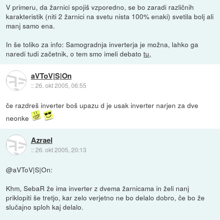
V primeru, da žarnici spojiš vzporedno, se bo zaradi različnih
karakteristik (niti 2 žarnici na svetu nista 100% enaki) svetila bolj ali
manj samo ena.
In še toliko za info: Samogradnja inverterja je možna, lahko ga
naredi tudi začetnik, o tem smo imeli debato
tu,
aVToV|S|On
::
26. okt 2005, 06:55
če razdreš inverter boš upazu d je usak inverter narjen za dve
neonke
Azrael
::
26. okt 2005, 20:13
@aVToV|S|On:
Khm, SebaR že ima inverter z dvema žarnicama in želi nanj
priklopiti še tretjo, kar zelo verjetno ne bo delalo dobro, če bo že
slučajno sploh kaj delalo.