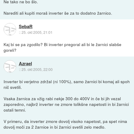
Ne tako ne bo šlo.
Narediti ali kupiti moraš inverter še za to dodatno žarnico.
SebaR
::
25. okt 2005, 21:01
Kaj bi se pa zgodilo? Bi inverter pregoral ali bi le žarnici slabše
goreli?
Azrael
::
25. okt 2005, 22:00
Inverter bi verjetno zdržal (ni 100%), samo žarnici bi komaj ali spoh
nič svetili.
Vsaka žarnica za vžig rabi nekje 300 do 400V in če bi jih vezal
zaporedno, najbrž inverter ne zmore tolikšne napetosti in bi žarnici
ostali temni.
V primeru, da inverter zmore dovolj visoko napetost, pa spet nima
dovolj moči za 2 žarnice in bi žarnici svetili zelo medlo.