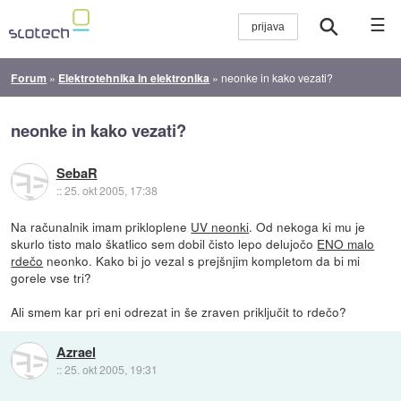
☰
Forum
»
Elektrotehnika in elektronika
»
neonke in kako vezati?
neonke in kako vezati?
SebaR
::
25. okt 2005, 17:38
Na računalnik imam prikloplene
UV neonki
. Od nekoga ki mu je
skurlo tisto malo škatlico sem dobil čisto lepo delujočo
ENO malo
rdečo
neonko. Kako bi jo vezal s prejšnjim kompletom da bi mi
gorele vse tri?
Ali smem kar pri eni odrezat in še zraven priključit to rdečo?
Azrael
::
25. okt 2005, 19:31