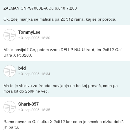
ZALMAN CNPS7000B-AlCu 6.840 7.200
Ok, zdej manjka še matična pa 2x 512 rama, kaj se priporoča.
TommyLee
::
3. sep 2005, 18:30
Mislis navijat? Ce, potem vzam DFI LP Nf4 Ultra-d, ter 2x512 Geil
Ultra X Pc3200.
b4d
::
3. sep 2005, 18:34
Ma to je vbistvu za frenda, navijanja ne bo kaj preveč, cena pa
mora bit do 250k ne več.
Shark-357
::
3. sep 2005, 18:35
Rame obvezno Geil ultra X 2x512 ker cena je smešno nizka dobiš
jih pa
tu.