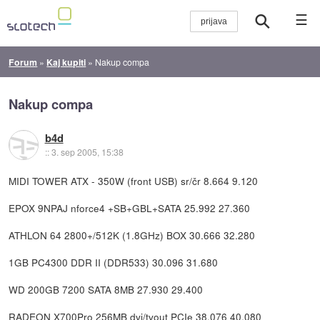
☰
Forum
»
Kaj kupiti
»
Nakup compa
Nakup compa
b4d
::
3. sep 2005, 15:38
MIDI TOWER ATX - 350W (front USB) sr/čr 8.664 9.120
EPOX 9NPAJ nforce4 +SB+GBL+SATA 25.992 27.360
ATHLON 64 2800+/512K (1.8GHz) BOX 30.666 32.280
1GB PC4300 DDR II (DDR533) 30.096 31.680
WD 200GB 7200 SATA 8MB 27.930 29.400
RADEON X700Pro 256MB dvi/tvout PCIe 38.076 40.080