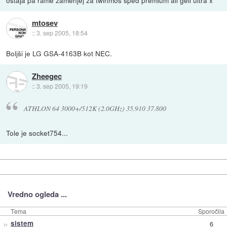
ostaja pa rame zamenjej za twinmos sped premium ali geil ultra x
mtosev
::
3. sep 2005, 18:54
Boljši je LG GSA-4163B kot NEC.
Zheegec
::
3. sep 2005, 19:19
ATHLON 64 3000+/512K (2.0GHz) 35.910 37.800
Tole je socket754...
Vredno ogleda ...
Tema
Sporočila
»
sistem
6