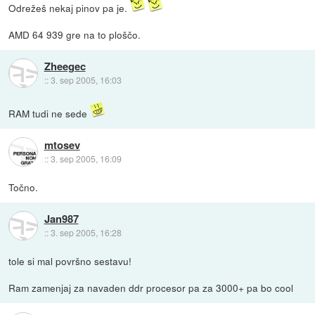
Odrežeš nekaj pinov pa je.
AMD 64 939 gre na to ploščo.
Zheegec
::
3. sep 2005, 16:03
RAM tudi ne sede
mtosev
::
3. sep 2005, 16:09
Točno.
Jan987
::
3. sep 2005, 16:28
tole si mal površno sestavu!
Ram zamenjaj za navaden ddr procesor pa za 3000+ pa bo cool