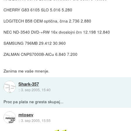
CHERRY G83 6105 SLO 5.016 5.280
LOGITECH B58 OEM optična, črna 2.736 2.880
NEC ND-3540 DVD-+RW 16x dvoslojni črn 12.198 12.840
SAMSUNG 796MB 29.412 30.960
ZALMAN CNPS7000B-AlCu 6.840 7.200
Zanima me vaše mnenje.
Shark-357
::
3. sep 2005, 15:40
Proc pa plata ne gresta skupaj...
mtosev
::
3. sep 2005, 15:55