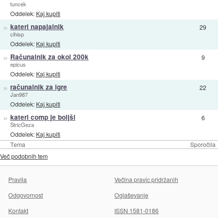
tuncek
Oddelek:
Kaj kupiti
»
kateri napajalnik
29
cihisp
Oddelek:
Kaj kupiti
»
Računalnik za okol 200k
9
epicus
Oddelek:
Kaj kupiti
»
računalnik za igre
22
Jan987
Oddelek:
Kaj kupiti
»
kateri comp je boljši
6
StricGeza
Oddelek:
Kaj kupiti
Tema
Sporočila
Več podobnih tem
Pravila
Večina pravic pridržanih
Odgovornost
Oglaševanje
Kontakt
ISSN 1581-0186