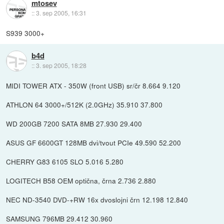
mtosev
::
3. sep 2005, 16:31
S939 3000+
b4d
::
3. sep 2005, 18:28
MIDI TOWER ATX - 350W (front USB) sr/čr 8.664 9.120
ATHLON 64 3000+/512K (2.0GHz) 35.910 37.800
WD 200GB 7200 SATA 8MB 27.930 29.400
ASUS GF 6600GT 128MB dvi/tvout PCIe 49.590 52.200
CHERRY G83 6105 SLO 5.016 5.280
LOGITECH B58 OEM optična, črna 2.736 2.880
NEC ND-3540 DVD-+RW 16x dvoslojni črn 12.198 12.840
SAMSUNG 796MB 29.412 30.960