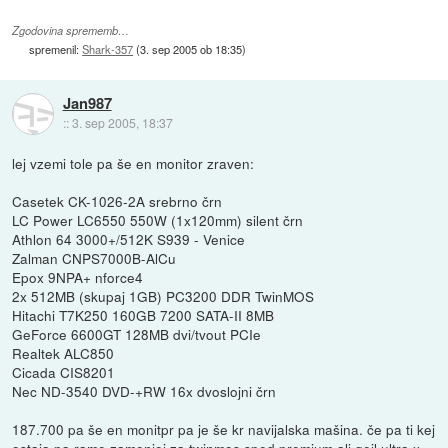
Zgodovina sprememb…
spremenil:
Shark-357
(
3. sep 2005 ob 18:35
)
Jan987
::
3. sep 2005, 18:37
lej vzemi tole pa še en monitor zraven:
Casetek CK-1026-2A srebrno črn
LC Power LC6550 550W (1x120mm) silent črn
Athlon 64 3000+/512K S939 - Venice
Zalman CNPS7000B-AlCu
Epox 9NPA+ nforce4
2x 512MB (skupaj 1GB) PC3200 DDR TwinMOS
Hitachi T7K250 160GB 7200 SATA-II 8MB
GeForce 6600GT 128MB dvi/tvout PCIe
Realtek ALC850
Cicada CIS8201
Nec ND-3540 DVD-+RW 16x dvoslojni črn
187.700 pa še en monitpr pa je še kr navijalska mašina. če pa ti kej