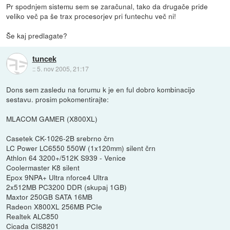
Pr spodnjem sistemu sem se zaračunal, tako da drugače pride
veliko več pa še trax procesorjev pri funtechu več ni!
Še kaj predlagate?
tuncek
::
5. nov 2005, 21:17
Dons sem zasledu na forumu k je en ful dobro kombinacijo
sestavu. prosim pokomentirajte:
MLACOM GAMER (X800XL)
Casetek CK-1026-2B srebrno črn
LC Power LC6550 550W (1x120mm) silent črn
Athlon 64 3200+/512K S939 - Venice
Coolermaster K8 silent
Epox 9NPA+ Ultra nforce4 Ultra
2x512MB PC3200 DDR (skupaj 1GB)
Maxtor 250GB SATA 16MB
Radeon X800XL 256MB PCIe
Realtek ALC850
Cicada CIS8201