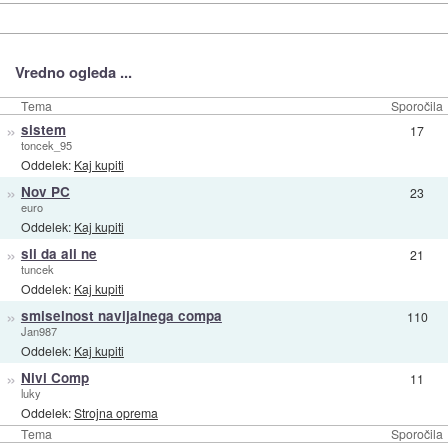
Vredno ogleda ...
Tema
Sporočila
»
sistem
17
toncek_95
Oddelek:
Kaj kupiti
»
Nov PC
23
euro
Oddelek:
Kaj kupiti
»
sli da ali ne
21
tuncek
Oddelek:
Kaj kupiti
»
smiselnost navijalnega compa
110
Jan987
Oddelek:
Kaj kupiti
»
Nivi Comp
11
luky
Oddelek:
Strojna oprema
Tema
Sporočila