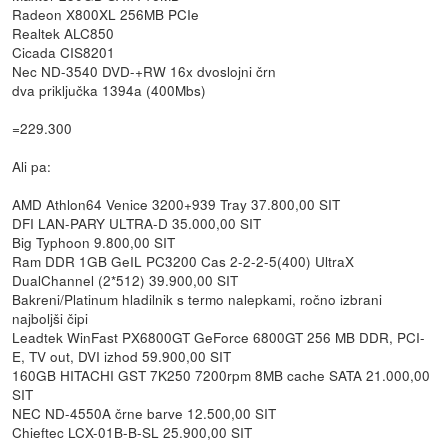
Radeon X800XL 256MB PCIe
Realtek ALC850
Cicada CIS8201
Nec ND-3540 DVD-+RW 16x dvoslojni črn
dva priključka 1394a (400Mbs)
=229.300
Ali pa:
AMD Athlon64 Venice 3200+939 Tray 37.800,00 SIT
DFI LAN-PARY ULTRA-D 35.000,00 SIT
Big Typhoon 9.800,00 SIT
Ram DDR 1GB GeIL PC3200 Cas 2-2-2-5(400) UltraX
DualChannel (2*512) 39.900,00 SIT
Bakreni/Platinum hladilnik s termo nalepkami, ročno izbrani
najboljši čipi
Leadtek WinFast PX6800GT GeForce 6800GT 256 MB DDR, PCI-
E, TV out, DVI izhod 59.900,00 SIT
160GB HITACHI GST 7K250 7200rpm 8MB cache SATA 21.000,00
SIT
NEC ND-4550A črne barve 12.500,00 SIT
Chieftec LCX-01B-B-SL 25.900,00 SIT