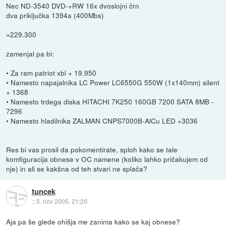
Nec ND-3540 DVD-+RW 16x dvoslojni črn
dva priključka 1394a (400Mbs)
=229.300
zamenjal pa bi:
• Za ram patriot xbl + 19.950
• Namesto napajalnika LC Power LC6550G 550W (1x140mm) silent
+ 1368
• Namesto trdega diska HITACHI 7K250 160GB 7200 SATA 8MB -
7296
• Namesto hladilnika ZALMAN CNPS7000B-AlCu LED +3036
Res bi vas prosil da pokomentirate, sploh kako se tale
komfiguracija obnese v OC namene (koliko lahko pričakujem od
nje) in ali se kakšna od teh stvari ne splača?
tuncek
::
5. nov 2005, 21:20
Aja pa še glede ohišja me zanima kako se kaj obnese?