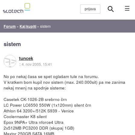
☰
Forum
»
Kaj kupiti
»
sistem
sistem
tuncek
::
4. nov 2005, 15:41
No po nekaj časa se spet oglašam tule na forumu.
V kratkem bom kupil nov sistem (max. 240.000sit) pa me zanima
nekaj mnenj na spodnje sisteme:
Casetek CK-1026-2B srebrno črn
LC Power LC6550 550W (1x120mm) silent črn
Athlon 64 3200+/512K S939 - Venice
Coolermaster K8 silent
Epox 9NPA+ Ultra nforce4 Ultra
2x512MB PC3200 DDR (skupaj 1GB)
Maxtor 250GB SATA 16MB