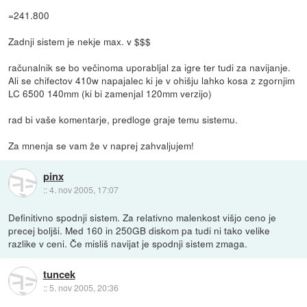
=241.800
Zadnji sistem je nekje max. v $$$
računalnik se bo večinoma uporabljal za igre ter tudi za navijanje.
Ali se chifectov 410w napajalec ki je v ohišju lahko kosa z zgornjim
LC 6500 140mm (ki bi zamenjal 120mm verzijo)
rad bi vaše komentarje, predloge graje temu sistemu.
Za mnenja se vam že v naprej zahvaljujem!
pinx
::
4. nov 2005, 17:07
Definitivno spodnji sistem. Za relativno malenkost višjo ceno je
precej boljši. Med 160 in 250GB diskom pa tudi ni tako velike
razlike v ceni. Če misliš navijat je spodnji sistem zmaga.
tuncek
::
5. nov 2005, 20:36