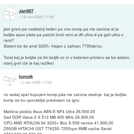
Jan987
::
19. nov 2005, 11:46
jest grem pa naslednji teden po nov comp pa me zanima al je
boljše epox plata pa patriot tccd rami al dfi ultra-d pa geil ultra-x
rami?
Sistem bo še amd 3200+ hlajen z zalman 7700ak/cu.
Torej kaj je boljše za lim boljši oc in v katerem primeru se bo sistem
manj grel (če je kaj razlike)
tuncek
::
3. dec 2005, 17:03
no sedaj spet kupujem komp,pša me zanima slednje: kaj je boljše:
komp se bo uporabljal predvsem za igre:
Matična plošča Asus A8N-E NF4 Ultra 26.500,00
Geil DDR Value 2 X 512 MB 400 MHz 26.900,00
CPU AMD ATHLON 64 3200+ Box S 939 venice 41.900,00
250GB HITACHI GST T7K250 7200rpm 8MB cache Serial
ATA2/300 30.500,00