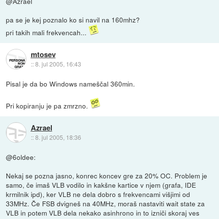
@Azrael
pa se je kej poznalo ko si navil na 160mhz?
pri takih mali frekvencah...
mtosev
::
8. jul 2005, 16:43
Pisal je da bo Windows nameščal 360min.
Pri kopiranju je pa zmrzno.
Azrael
::
8. jul 2005, 18:36
@6oldee:
Nekaj se pozna jasno, konrec koncev gre za 20% OC. Problem je
samo, če imaš VLB vodilo in kakšne kartice v njem (grafa, IDE
krmilnik ipd), ker VLB ne dela dobro s frekvencami višjimi od
33MHz. Če FSB dvigneš na 40MHz, moraš nastaviti wait state za
VLB in potem VLB dela nekako asinhrono in to izniči skoraj ves