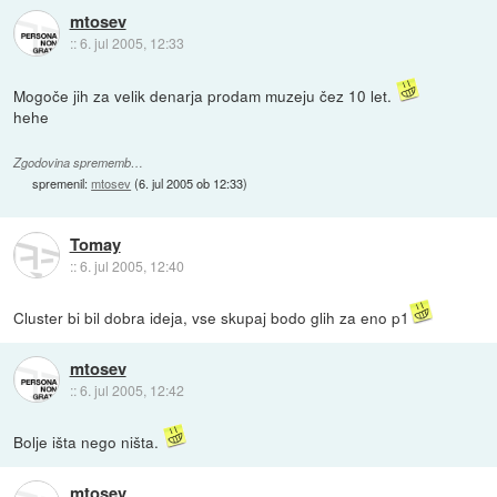
mtosev
::
6. jul 2005, 12:33
Mogoče jih za velik denarja prodam muzeju čez 10 let.
hehe
Zgodovina sprememb…
spremenil:
mtosev
(
6. jul 2005 ob 12:33
)
Tomay
::
6. jul 2005, 12:40
Cluster bi bil dobra ideja, vse skupaj bodo glih za eno p1
mtosev
::
6. jul 2005, 12:42
Bolje išta nego ništa.
mtosev