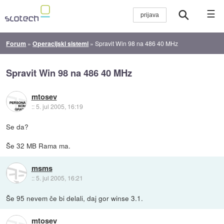
☰
Forum
»
Operacijski sistemi
»
Spravit Win 98 na 486 40 MHz
Spravit Win 98 na 486 40 MHz
mtosev
::
5. jul 2005, 16:19
Se da?
Še 32 MB Rama ma.
msms
::
5. jul 2005, 16:21
Še 95 nevem če bi delali, daj gor winse 3.1.
mtosev