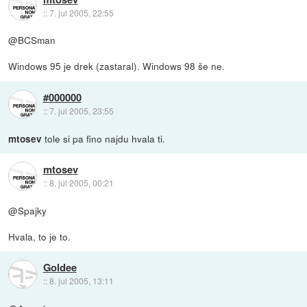
::
7. jul 2005, 22:55
@BCSman
Windows 95 je drek (zastaral). Windows 98 še ne.
#000000
::
7. jul 2005, 23:55
tole si pa fino najdu hvala ti.
mtosev
mtosev
::
8. jul 2005, 00:21
@Spajky
Hvala, to je to.
Goldee
::
8. jul 2005, 13:11