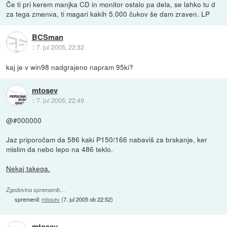
Če ti pri kerem manjka CD in monitor ostalo pa dela, se lahko tu d
za tega zmenva, ti magari kakih 5.000 čukov še dam zraven. LP
BCSman
::
7. jul 2005, 22:32
kaj je v win98 nadgrajeno napram 95ki?
mtosev
::
7. jul 2005, 22:49
@#000000
Jaz priporočam da 586 kaki P150/166 nabaviš za brskanje, ker
mislim da nebo lepo na 486 teklo.
Nekaj takega.
Zgodovina sprememb…
spremenil:
mtosev
(
7. jul 2005 ob 22:52
)
mtosev