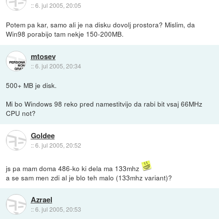
::
6. jul 2005, 20:05
Potem pa kar, samo ali je na disku dovolj prostora? Mislim, da
Win98 porabijo tam nekje 150-200MB.
mtosev
::
6. jul 2005, 20:34
500+ MB je disk.
Mi bo Windows 98 reko pred namestitvijo da rabi bit vsaj 66MHz
CPU not?
Goldee
::
6. jul 2005, 20:52
js pa mam doma 486-ko ki dela ma 133mhz
a se sam men zdi al je blo teh malo (133mhz variant)?
Azrael
::
6. jul 2005, 20:53