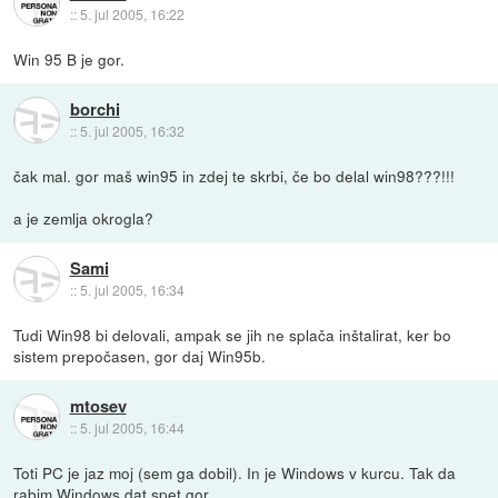
::
5. jul 2005, 16:22
Win 95 B je gor.
borchi
::
5. jul 2005, 16:32
čak mal. gor maš win95 in zdej te skrbi, če bo delal win98???!!!
a je zemlja okrogla?
Sami
::
5. jul 2005, 16:34
Tudi Win98 bi delovali, ampak se jih ne splača inštalirat, ker bo
sistem prepočasen, gor daj Win95b.
mtosev
::
5. jul 2005, 16:44
Toti PC je jaz moj (sem ga dobil). In je Windows v kurcu. Tak da
rabim Windows dat spet gor.