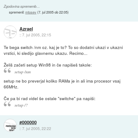
Zgodovina sprememb…
spremenil:
mtosev
(
7. jul 2005 ob 22:05
)
Azrael
::
7. jul 2005, 22:15
Te bega switch /nm oz. kaj je to? To so dodatni ukazi v ukazni
vrstici, ki sledijo glavnemu ukazu. Recimo...
Želiš začeti setup Win98 in če napišeš takole:
setup /nm
setup ne bo preverjal koliko RAMa je in ali ima procesor vsaj
66MHz.
Če pa bi rad videl še ostale "switche" pa napiši:
setup /?
#000000
::
7. jul 2005, 22:22