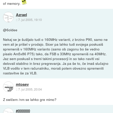
of memory.
Azrael
::
7. jul 2005, 19:10
@6oldee
Nekaj se je šušljalo tudi o 160MHz varianti, z brzino P90, samo ne
vem ali je prišel v prodajo. Sicer pa lahko tudi svojega poskusiš
spremeniš v 160MHz varianto (samo ob zagonu bo še vedno
pisalo Am5x86 P75) tako, da FSB s 33MHz spremeniš na 40MHz.
Jaz sem poskusil s tremi takimi procesorji in so tako naviti vsi
delovali stabilno in brez pregrevanja. Ja pa še to, če imaš slučajno
VLB vodilo v tem računalniku, moraš potem obvezno spremeniti
nastavitve še za VLB.
mtosev
::
7. jul 2005, 20:04
Z swičem /nm se lahko gre mimo?
#000000