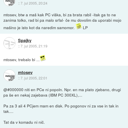
::
7. jul 2005, 20:24
mtosev, btw a maš kak PC viška, bi za brata rabil -itak ga to ne
zanima tolko, rad bi pa malo srfal- če mu dovolim da uporabi mojo
mašino je isto kot da naredim samomor.
LP
Spajky
::
7. jul 2005, 21:19
mtosev, trebalo bi ...
mtosev
::
7. jul 2005, 22:01
@#000000 niti en PCe ni popoln. Npr. en ma plato zjebano, drugi
pa še en nekaj zajebava (IBM PC 300XL),...
Pa za 3 ali 4 PCjem mam en disk. Po pogonov ni za vse in tak in
tak....
Tat da v komadu ni nič.