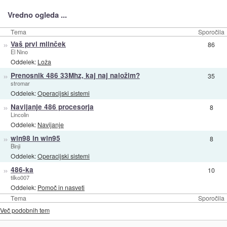
Vredno ogleda ...
Tema
Sporočila
»
Vaš prvi mlinček
86
El Nino
Oddelek:
Loža
»
Prenosnik 486 33Mhz, kaj naj naložim?
35
stromar
Oddelek:
Operacijski sistemi
»
Navijanje 486 procesorja
8
Lincolin
Oddelek:
Navijanje
»
win98 in win95
8
Binji
Oddelek:
Operacijski sistemi
»
486-ka
10
tilko007
Oddelek:
Pomoč in nasveti
Tema
Sporočila
Več podobnih tem