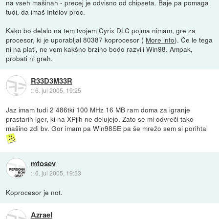
na vseh mašinah - precej je odvisno od chipseta. Baje pa pomaga
tudi, da imaš Intelov proc.
Kako bo delalo na tem tvojem Cyrix DLC pojma nimam, gre za
procesor, ki je uporabljal 80387 koprocesor (
More info
). Če le tega
ni na plati, ne vem kakšno brzino bodo razvili Win98. Ampak,
probati ni greh.
R33D3M33R
::
6. jul 2005, 19:25
Jaz imam tudi 2 486tki 100 MHz 16 MB ram doma za igranje
prastarih iger, ki na XPjih ne delujejo. Zato se mi odvreči tako
mašino zdi bv. Gor imam pa Win98SE pa še mrežo sem si porihtal
mtosev
::
6. jul 2005, 19:53
Koprocesor je not.
Azrael