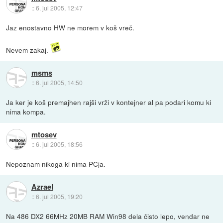
::
6. jul 2005, 12:47
Jaz enostavno HW ne morem v koš vreč.
Nevem zakaj.
msms
::
6. jul 2005, 14:50
Ja ker je koš premajhen rajši vrži v kontejner al pa podari komu ki
nima kompa.
mtosev
::
6. jul 2005, 18:56
Nepoznam nikoga ki nima PCja.
Azrael
::
6. jul 2005, 19:20
Na 486 DX2 66MHz 20MB RAM Win98 dela čisto lepo, vendar ne