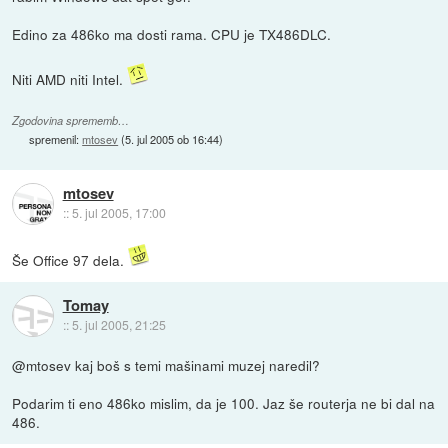
Edino za 486ko ma dosti rama. CPU je TX486DLC.
Niti AMD niti Intel.
Zgodovina sprememb…
spremenil:
mtosev
(
5. jul 2005 ob 16:44
)
mtosev
::
5. jul 2005, 17:00
Še Office 97 dela.
Tomay
::
5. jul 2005, 21:25
@mtosev kaj boš s temi mašinami muzej naredil?
Podarim ti eno 486ko mislim, da je 100. Jaz še routerja ne bi dal na
486.