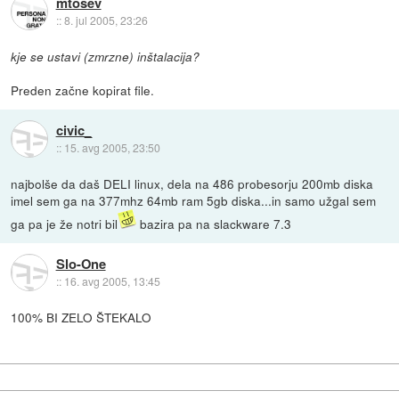
mtosev
::
8. jul 2005, 23:26
kje se ustavi (zmrzne) inštalacija?
Preden začne kopirat file.
civic_
::
15. avg 2005, 23:50
najbolše da daš DELI linux, dela na 486 probesorju 200mb diska
imel sem ga na 377mhz 64mb ram 5gb diska...in samo užgal sem
ga pa je že notri bil
bazira pa na slackware 7.3
Slo-One
::
16. avg 2005, 13:45
100% BI ZELO ŠTEKALO