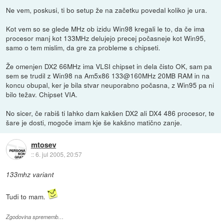
Ne vem, poskusi, ti bo setup že na začetku povedal koliko je ura.
Kot vem so se glede MHz ob izidu Win98 kregali le to, da če ima
procesor manj kot 133MHz delujejo precej počasneje kot Win95,
samo o tem mislim, da gre za probleme s chipseti.
Že omenjen DX2 66MHz ima VLSI chipset in dela čisto OK, sam pa
sem se trudil z Win98 na Am5x86 133@160MHz 20MB RAM in na
koncu obupal, ker je bila stvar neuporabno počasna, z Win95 pa ni
bilo težav. Chipset VIA.
No sicer, če rabiš ti lahko dam kakšen DX2 ali DX4 486 procesor, te
šare je dosti, mogoče imam kje še kakšno matično zanje.
mtosev
::
6. jul 2005, 20:57
133mhz variant
Tudi to mam.
Zgodovina sprememb…