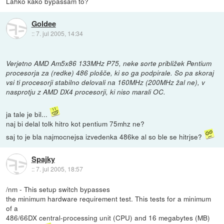
Lahko kako bypassam to?
Goldee
::
7. jul 2005, 14:34
Verjetno AMD Am5x86 133MHz P75, neke sorte približek Pentium
procesorja za (redke) 486 plošče, ki so ga podpirale. So pa skoraj
vsi ti procesorji stabilno delovali na 160MHz (200MHz žal ne), v
nasprotju z AMD DX4 procesorji, ki niso marali OC.
ja tale je bil...
naj bi delal tolk hitro kot pentium 75mhz ne?
saj to je bla najmocnejsa izvedenka 486ke al so ble se hitrjse?
Spajky
::
7. jul 2005, 18:57
/nm - This setup switch bypasses
the minimum hardware requirement test. This tests for a minimum
of a
486/66DX central-processing unit (CPU) and 16 megabytes (MB)