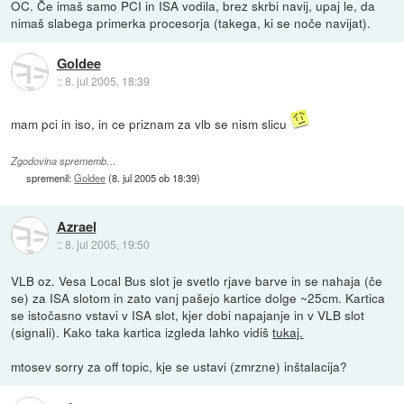
OC. Če imaš samo PCI in ISA vodila, brez skrbi navij, upaj le, da
nimaš slabega primerka procesorja (takega, ki se noče navijat).
Goldee
::
8. jul 2005, 18:39
mam pci in iso, in ce priznam za vlb se nism slicu
Zgodovina sprememb…
spremenil:
Goldee
(
8. jul 2005 ob 18:39
)
Azrael
::
8. jul 2005, 19:50
VLB oz. Vesa Local Bus slot je svetlo rjave barve in se nahaja (če
se) za ISA slotom in zato vanj pašejo kartice dolge ~25cm. Kartica
se istočasno vstavi v ISA slot, kjer dobi napajanje in v VLB slot
(signali). Kako taka kartica izgleda lahko vidiš
tukaj.
mtosev sorry za off topic, kje se ustavi (zmrzne) inštalacija?