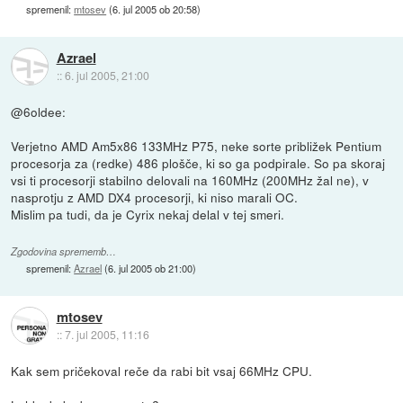
spremenil:
mtosev
(
6. jul 2005 ob 20:58
)
Azrael
::
6. jul 2005, 21:00
@6oldee:
Verjetno AMD Am5x86 133MHz P75, neke sorte približek Pentium
procesorja za (redke) 486 plošče, ki so ga podpirale. So pa skoraj
vsi ti procesorji stabilno delovali na 160MHz (200MHz žal ne), v
nasprotju z AMD DX4 procesorji, ki niso marali OC.
Mislim pa tudi, da je Cyrix nekaj delal v tej smeri.
Zgodovina sprememb…
spremenil:
Azrael
(
6. jul 2005 ob 21:00
)
mtosev
::
7. jul 2005, 11:16
Kak sem pričekoval reče da rabi bit vsaj 66MHz CPU.