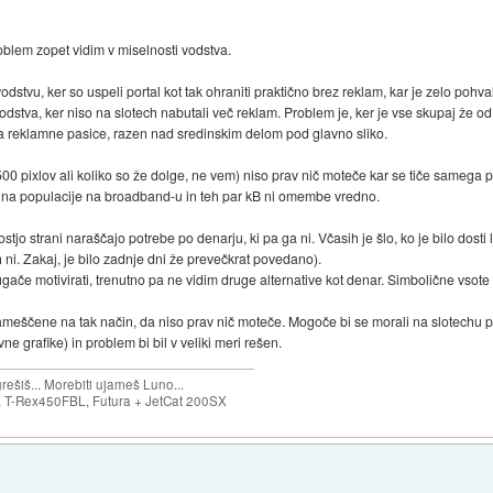
oblem zopet vidim v miselnosti vodstva.
stvu, ker so uspeli portal kot tak ohraniti praktično brez reklam, kar je zelo pohva
vodstva, ker niso na slotech nabutali več reklam. Problem je, ker je vse skupaj že od
a reklamne pasice, razen nad sredinskim delom pod glavno sliko.
500 pixlov ali koliko so že dolge, ne vem) niso prav nič moteče kar se tiče samega 
čina populacije na broadband-u in teh par kB ni omembe vredno.
jo strani naraščajo potrebe po denarju, ki pa ga ni. Včasih je šlo, ko je bilo dosti lj
 ni. Zakaj, je bilo zadnje dni že prevečkrat povedano).
rugače motivirati, trenutno pa ne vidim druge alternative kot denar. Simbolične vsote
e nameščene na tak način, da niso prav nič moteče. Mogoče bi se morali na slotechu p
e grafike) in problem bi bil v veliki meri rešen.
ešiš... Morebiti ujameš Luno...
T-Rex450FBL, Futura + JetCat 200SX