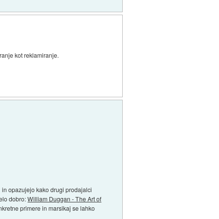
ranje kot reklamiranje.
i in opazujejo kako drugi prodajalci
zelo dobro:
William Duggan - The Art of
onkretne primere in marsikaj se lahko