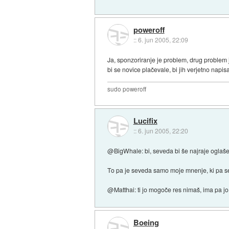
poweroff
::
6. jun 2005, 22:09
Ja, sponzoriranje je problem, drug problem 
bi se novice plačevale, bi jih verjetno napis
sudo poweroff
Lucifix
::
6. jun 2005, 22:20
@BigWhale: bi, seveda bi še najraje oglašev
To pa je seveda samo moje mnenje, ki pa se 
@Matthai: ti jo mogoče res nimaš, ima pa jo
Boeing