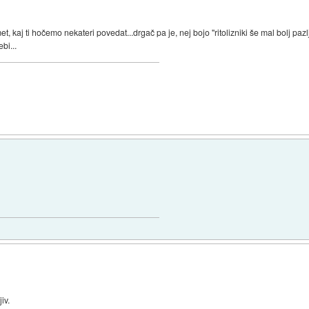
, kaj ti hočemo nekateri povedat...drgač pa je, nej bojo ''ritolizniki še mal bolj paz
bi...
iv.