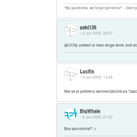
"My goodness, we forgot generics!" -- Dann
gabl136
::
5. jun 2005, 22:57
@CCfly: preberi si malo druge teme, boš videl
Lucifix
::
6. jun 2005, 13:28
Mal se je potrebno skomercializirat pa "zapo
BigWhale
::
6. jun 2005, 21:52
Bos sponzoriral? ;>