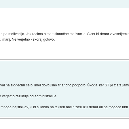
je pa motivacija. Jaz recimo nimam finančne motivacije. Sicer bi denar z veseljem 
al manj. Ne verjetno - skoraj gotovo.
al na slo-techu če bi imel dovoljšno finančno podporo. Škoda, ker ST je zlata jama
verjetno razlikuje od administracije.
 mnogo najstnikov, ki bi si lahko na takšen način zaslužili denar ali pa mogoče tud