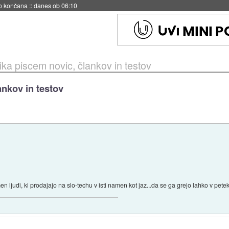
s ob 06:09
ika piscem novic, člankov in testov
ankov in testov
n ljudi, ki prodajajo na slo-techu v isti namen kot jaz...da se ga grejo lahko v petek