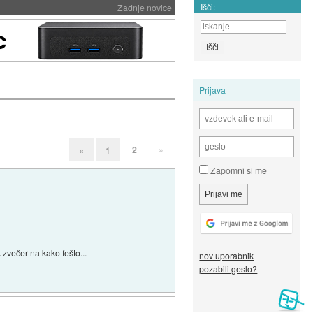
Išči:
Zadnje novice
Prijava
2
»
«
1
Zapomni si me
 zvečer na kako fešto...
nov uporabnik
pozabili geslo?