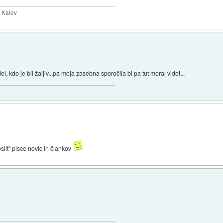
y Kalev
, kdo je bil žaljiv...pa moja zasebna sporočila bi pa tut moral videt...
slit" pisce novic in člankov