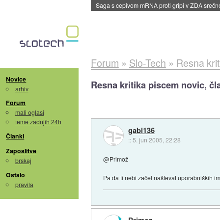
BMW v vozilih začel predvajati reklame
::
dane
Forum
»
Slo-Tech
»
Resna krit
Novice
Resna kritika piscem novic, čl
arhiv
Forum
mali oglasi
teme zadnjih 24h
gabl136
Članki
::
5. jun 2005, 22:28
Zaposlitve
@Primož
brskaj
Ostalo
Pa da ti nebi začel naštevat uporabniških ime
pravila
Primoz