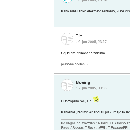
Kako mas lahko efektivno reklamo, ki ne od
Tic
::
6. jun 2005, 23:57
Sej te efektivnost ne zanima.
persona civitas ;>
Boeing
::
7. jun 2005, 00:05
Pravzaprav res, Tic.
Kakorkoli, recimo Anand ali pa /. imajo to le
Ko segaš po zvezdah ne skrbi, če kakšno zgr
R50e AS355n, T-Rex600FBL, T-Rex500FBL, 