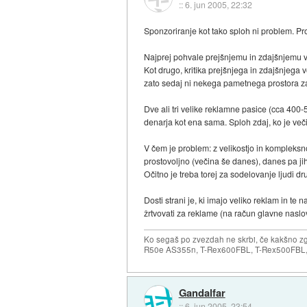
::
6. jun 2005, 22:32
Sponzoriranje kot tako sploh ni problem. Pr
Najprej pohvale prejšnjemu in zdajšnjemu vod
Kot drugo, kritika prejšnjega in zdajšnjega 
zato sedaj ni nekega pametnega prostora z
Dve ali tri velike reklamne pasice (cca 400-
denarja kot ena sama. Sploh zdaj, ko je ve
V čem je problem: z velikostjo in kompleksnost
prostovoljno (večina še danes), danes pa jih
Očitno je treba torej za sodelovanje ljudi d
Dosti strani je, ki imajo veliko reklam in t
žrtvovati za reklame (na račun glavne naslovn
Ko segaš po zvezdah ne skrbi, če kakšno zgr
R50e AS355n, T-Rex600FBL, T-Rex500FBL, 
Gandalfar
::
6. jun 2005, 23:54