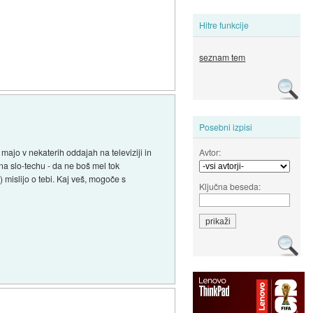
Hitre funkcije
seznam tem
Posebni izpisi
Avtor:
majo v nekaterih oddajah na televiziji in
na slo-techu - da ne boš mel tok
 mislijo o tebi. Kaj veš, mogoče s
Ključna beseda: