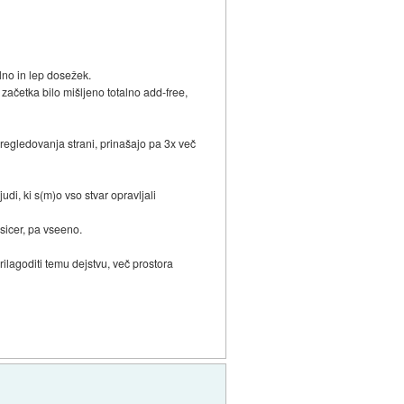
lno in lep dosežek.
 začetka bilo mišljeno totalno add-free,
pregledovanja strani, prinašajo pa 3x več
udi, ki s(m)o vso stvar opravljali
 sicer, pa vseeno.
rilagoditi temu dejstvu, več prostora