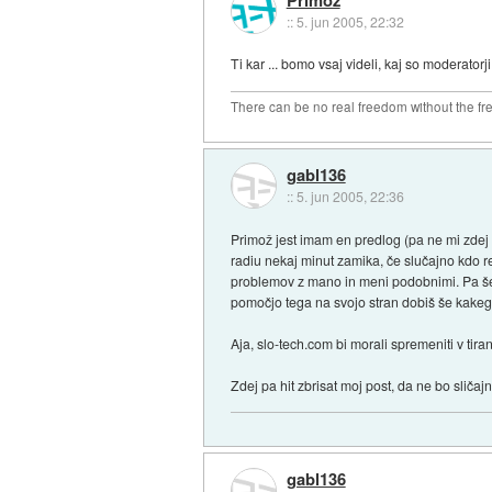
::
5. jun 2005, 22:32
Ti kar ... bomo vsaj videli, kaj so moderatorji
There can be no real freedom without the fre
gabl136
::
5. jun 2005, 22:36
Primož jest imam en predlog (pa ne mi zdej 
radiu nekaj minut zamika, če slučajno kdo r
problemov z mano in meni podobnimi. Pa še n
pomočjo tega na svojo stran dobiš še kakega ''
Aja, slo-tech.com bi morali spremeniti v tira
Zdej pa hit zbrisat moj post, da ne bo sličajn
gabl136