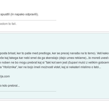
 spustili (in napako odpravili).
edom to fail.
posta brisat, ker to paše med predloge, ker se precej nanaša na to temo). Veš kako 
eče kaj takega kar nebi smel da ga skenslajo (dajo umes reklame)...to moreš uvest 
oben ne bo mogu prebrat kaj si ''taki kot sem jest (čupavi mulci z velikim gobcem)
ritoliznika'', ker ne bojo imeli možnosti videt, kaj si nekateri mislimo o tebi...
nija.com
o kdo prebral...