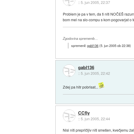
::
5. jun 2005, 22:37
Problem je pa v tem, da ti niti NOČEŠ razumet
bom mel na slo-compu s kom pogovarjat o te
Zgodovina sprememb…
spremenil:
gabl136
(
5. jun 2005 ob 22:38
)
gabl136
::
5. jun 2005, 22:42
Zdej pa hitr pobrisat...
CCfly
::
5. jun 2005, 22:44
Nisi niti prepričljiv niti smešen, kvečjemu žalj