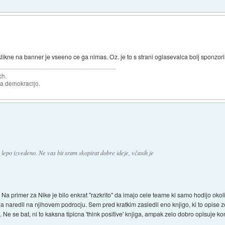
likne na banner je vseeno ce ga nimas. Oz. je to s strani oglasevalca bolj sponzori
ch.
za demokracijo.
 lepo izvedeno. Ne vas bit sram skopirat dobre ideje, včasih je
 Na primer za Nike je bilo enkrat "razkrito" da imajo cele teame ki samo hodijo okol
ga naredil na njihovem podrocju. Sem pred kratkim zasledil eno knjigo, ki to opise 
s
. Ne se bat, ni to kaksna tipicna 'think positive' knjiga, ampak zelo dobro opisuje k