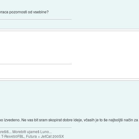
vraca pozornosti od vsebine?
po izvedeno. Ne vas bit sram skopirat dobre ideje, včasih je to še najboljši način za
ešiš... Morebiti ujameš Luno...
T-Rex450FBL, Futura + JetCat 200SX