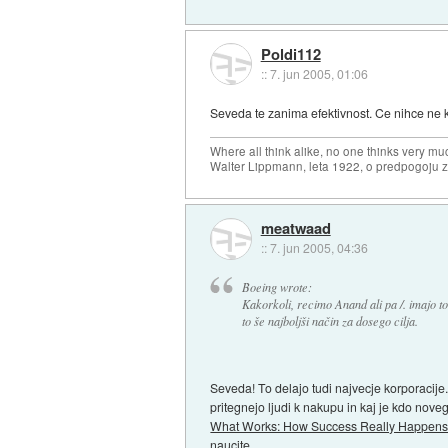
Poldi112
::
7. jun 2005, 01:06
Seveda te zanima efektivnost. Ce nihce ne k
Where all think alike, no one thinks very mu
Walter Lippmann, leta 1922, o predpogoju 
meatwaad
::
7. jun 2005, 04:36
Boeing wrote:
Kakorkoli, recimo Anand ali pa /. imajo to
to še najboljši način za dosego cilja.
Seveda! To delajo tudi najvecje korporacije.
pritegnejo ljudi k nakupu in kaj je kdo nove
What Works: How Success Really Happen
naucite.