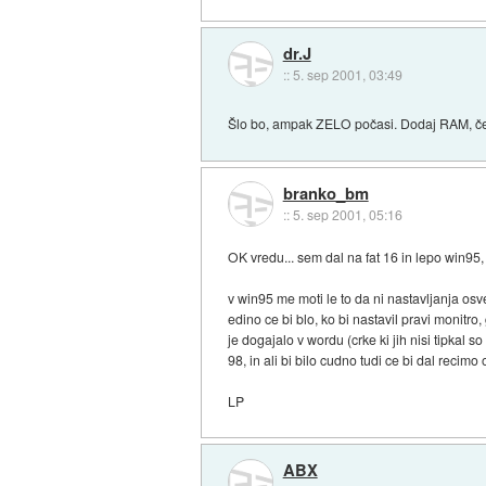
dr.J
::
5. sep 2001, 03:49
Šlo bo, ampak ZELO počasi. Dodaj RAM, 
branko_bm
::
5. sep 2001, 05:16
OK vredu... sem dal na fat 16 in lepo win95, p
v win95 me moti le to da ni nastavljanja osv
edino ce bi blo, ko bi nastavil pravi monitro,
je dogajalo v wordu (crke ki jih nisi tipkal s
98, in ali bi bilo cudno tudi ce bi dal recimo
LP
ABX