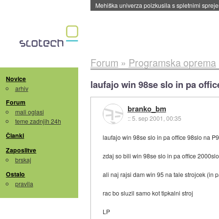
Mehiška univerza poizkusila s spletnimi sprejem
Forum
»
Programska oprema
Novice
laufajo win 98se slo in pa off
arhiv
Forum
branko_bm
mali oglasi
::
5. sep 2001, 00:35
teme zadnjih 24h
Članki
laufajo win 98se slo in pa office 98slo na 
Zaposlitve
zdaj so bili win 98se slo in pa office 2000sl
brskaj
Ostalo
ali naj rajsi dam win 95 na tale strojcek (in 
pravila
rac bo sluzil samo kot tipkalni stroj
LP