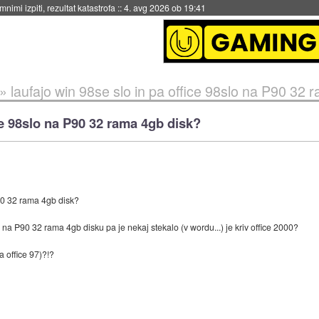
nimi izpiti, rezultat katastrofa
::
4. avg 2026 ob 19:41
»
laufajo win 98se slo in pa office 98slo na P90 32 
ice 98slo na P90 32 rama 4gb disk?
P90 32 rama 4gb disk?
o na P90 32 rama 4gb disku pa je nekaj stekalo (v wordu...) je kriv office 2000?
pa office 97)?!?