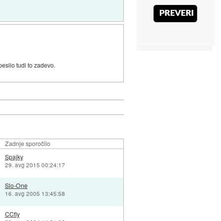
esilo tudi to zadevo.
Zadnje sporočilo
Spajky
29. avg 2015 00:24:17
Slo-One
16. avg 2005 13:45:58
CCfly