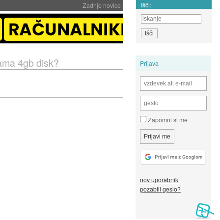
Išči:
Zadnje novice
rama 4gb disk?
Prijava
Zapomni si me
nov uporabnik
pozabili geslo?