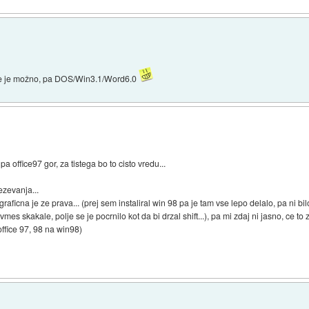
če je možno, pa DOS/Win3.1/Word6.0
a office97 gor, za tistega bo to cisto vredu...
ezevanja...
 graficna je ze prava... (prej sem instaliral win 98 pa je tam vse lepo delalo, pa ni 
o vmes skakale, polje se je pocrnilo kot da bi drzal shift...), pa mi zdaj ni jasno, ce 
 office 97, 98 na win98)