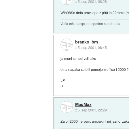
::
5. sep 2001, 08:28
Win98Se dela prav lepo z p90 in 32rama (ra
Vaša inštalacija je uspešno spodletela!
branko_bm
::
5. sep 2001, 08:45
ja meni se tudi zdi tako
eina napaka so bili pomojem office-i 2000 ?
LP
B.
MadMax
::
5. sep 2001, 22:29
Za off2000 ne vem, ampak ni mi jasno, zakaj