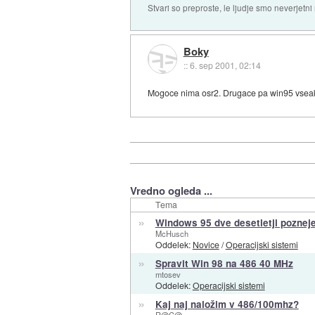
Stvari so preproste, le ljudje smo neverjetni
Boky
::
6. sep 2001, 02:14
Mogoce nima osr2. Drugace pa win95 vseakor
Vredno ogleda ...
Tema
»
Windows 95 dve desetletji poznej
McHusch
Oddelek:
Novice
/
Operacijski sistemi
»
Spravit Win 98 na 486 40 MHz
mtosev
Oddelek:
Operacijski sistemi
»
Kaj naj naložim v 486/100mhz?
R@C@