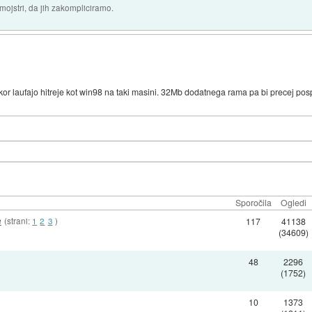
 mojstri, da jih zakompliciramo.
 laufajo hitreje kot win98 na taki masini. 32Mb dodatnega rama pa bi precej posp
Sporočila
Ogledi
e
(strani:
1
2
3
)
117
41138
(34609)
48
2296
(1752)
10
1373