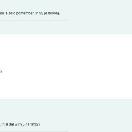
m je zelo pomemben in 32 je dovolj).
!?
 nisi dal win95 na fat32?