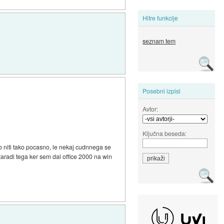
Hitre funkcije
seznam tem
Posebni izpisi
Avtor:
Ključna beseda:
bilo niti tako pocasno, le nekaj cudnnega se
to zaradi tega ker sem dal office 2000 na win