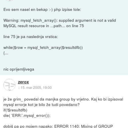
Evo sem nasel en bekap :-) php izpise tole:
Warning: mysql_fetch_array(): supplied argument is not a valid
MySQL result resource in ...path... on line 75
line 75 je pa naslednja vrstica:
while($row = mysql_fetch_array($resultdfb))
{...
nic oprijemljivega
zerox
::
15. mar 2005, 19:00
je že grim_ povedal da manjka group by vrjetno. Kaj ko bi izpisoval
mysql errorje kot je bilo že tudi povedano?
if(!$resultdfb)
die( 'ERR:'.mysql_error());
dobiš pa po mojem napako: ERROR 1140: Mixing of GROUP