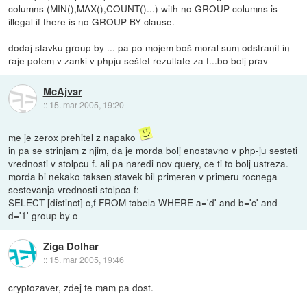
columns (MIN(),MAX(),COUNT()...) with no GROUP columns is
illegal if there is no GROUP BY clause.
dodaj stavku group by ... pa po mojem boš moral sum odstranit in
raje potem v zanki v phpju seštet rezultate za f...bo bolj prav
McAjvar
::
15. mar 2005, 19:20
me je zerox prehitel z napako
in pa se strinjam z njim, da je morda bolj enostavno v php-ju sesteti
vrednosti v stolpcu f. ali pa naredi nov query, ce ti to bolj ustreza.
morda bi nekako taksen stavek bil primeren v primeru rocnega
sestevanja vrednosti stolpca f:
SELECT [distinct] c,f FROM tabela WHERE a='d' and b='c' and
d='1' group by c
Ziga Dolhar
::
15. mar 2005, 19:46
cryptozaver, zdej te mam pa dost.