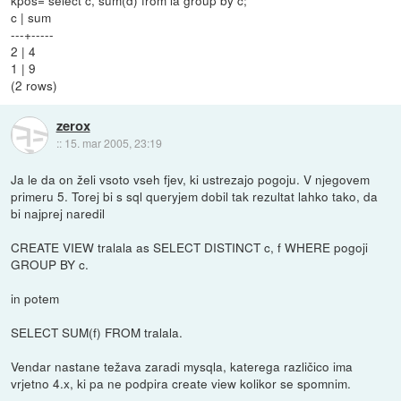
kpos= select c, sum(d) from la group by c;
c | sum
---+-----
2 | 4
1 | 9
(2 rows)
zerox
::
15. mar 2005, 23:19
Ja le da on želi vsoto vseh fjev, ki ustrezajo pogoju. V njegovem
primeru 5. Torej bi s sql queryjem dobil tak rezultat lahko tako, da
bi najprej naredil
CREATE VIEW tralala as SELECT DISTINCT c, f WHERE pogoji
GROUP BY c.
in potem
SELECT SUM(f) FROM tralala.
Vendar nastane težava zaradi mysqla, katerega različico ima
vrjetno 4.x, ki pa ne podpira create view kolikor se spomnim.