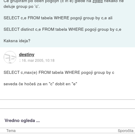
Ce grupiram po obeh pogojih (c in e) glede na
zgled
nekako ne
deluje group po 'c'.
SELECT c,e FROM tabela WHERE pogoji group by c,e ali
SELECT distinct c,e FROM tabela WHERE pogoji group by c,e
Kaksna ideja?
destiny
::
16. mar 2005, 10:18
SELECT c,max(e) FROM tabela WHERE pogoji group by c
seveda če hočeš za en "c" dobit en "e"
Vredno ogleda ...
Tema
Sporočila