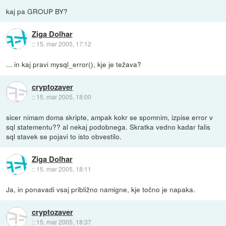
kaj pa GROUP BY?
Ziga Dolhar
::
15. mar 2005, 17:12
... in kaj pravi mysql_error(), kje je težava?
cryptozaver
::
15. mar 2005, 18:00
sicer nimam doma skripte, ampak kokr se spomnim, izpise error v
sql statementu?? al nekaj podobnega. Skratka vedno kadar falis
sql stavek se pojavi to isto obvestilo.
Ziga Dolhar
::
15. mar 2005, 18:11
Ja, in ponavadi vsaj približno namigne, kje točno je napaka.
cryptozaver
::
15. mar 2005, 18:37