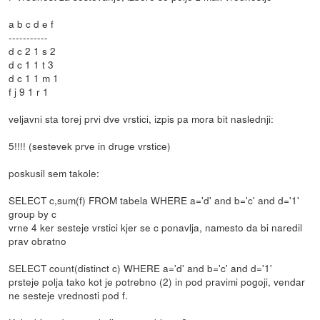
a b c d e f
-----------
d c 2 1 s 2
d c 1 1 t 3
d c 1 1 m 1
f j 9 1 r 1
veljavni sta torej prvi dve vrstici, izpis pa mora bit naslednji:
5!!!! (sestevek prve in druge vrstice)
poskusil sem takole:
SELECT c,sum(f) FROM tabela WHERE a='d' and b='c' and d='1'
group by c
vrne 4 ker sesteje vrstici kjer se c ponavlja, namesto da bi naredil
prav obratno
SELECT count(distinct c) WHERE a='d' and b='c' and d='1'
prsteje polja tako kot je potrebno (2) in pod pravimi pogoji, vendar
ne sesteje vrednosti pod f.