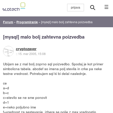
☰
Forum
»
Programiranje
»
[mysql] malo bolj zahtevna poizvedba
[mysql] malo bolj zahtevna poizvedba
cryptozaver
::
15. mar 2005, 15:08
Ubijam se z mal bolj zoprno sql poizvedbo. Spodaj je kot primer
simbolicna tabela. abcdef so imena polj stevila in crke pa neke
testne vrednost. Potrebujem sql ki bi delal naslednje.
ce
a=d
b=c
c=stevilo se ne sme ponovit
d=1
e=neko poljubno ime
f=vrednost za sestevanje, izbere se polje z max vrednostjo