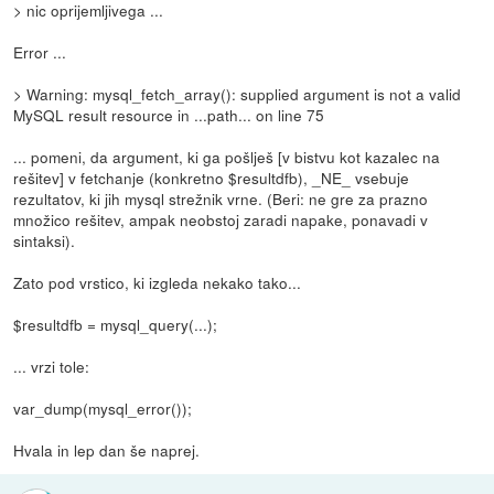
> nic oprijemljivega ...
Error ...
> Warning: mysql_fetch_array(): supplied argument is not a valid
MySQL result resource in ...path... on line 75
... pomeni, da argument, ki ga pošlješ [v bistvu kot kazalec na
rešitev] v fetchanje (konkretno $resultdfb), _NE_ vsebuje
rezultatov, ki jih mysql strežnik vrne. (Beri: ne gre za prazno
množico rešitev, ampak neobstoj zaradi napake, ponavadi v
sintaksi).
Zato pod vrstico, ki izgleda nekako tako...
$resultdfb = mysql_query(...);
... vrzi tole:
var_dump(mysql_error());
Hvala in lep dan še naprej.