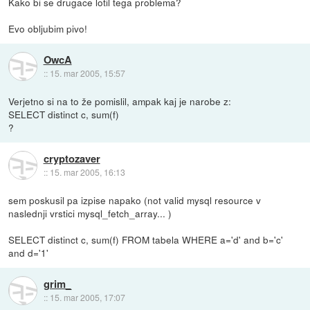
Kako bi se drugace lotil tega problema?
Evo obljubim pivo!
OwcA
::
15. mar 2005, 15:57
Verjetno si na to že pomislil, ampak kaj je narobe z:
SELECT distinct c, sum(f)
?
cryptozaver
::
15. mar 2005, 16:13
sem poskusil pa izpise napako (not valid mysql resource v
naslednji vrstici mysql_fetch_array... )
SELECT distinct c, sum(f) FROM tabela WHERE a='d' and b='c'
and d='1'
grim_
::
15. mar 2005, 17:07