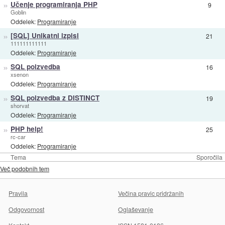
»
Učenje programiranja PHP
9
Goblin
Oddelek:
Programiranje
»
[SQL] Unikatni izpisi
21
111111111111
Oddelek:
Programiranje
»
SQL poizvedba
16
xsenon
Oddelek:
Programiranje
»
SQL poizvedba z DISTINCT
19
shorvat
Oddelek:
Programiranje
»
PHP help!
25
rc-car
Oddelek:
Programiranje
Tema
Sporočila
Več podobnih tem
Pravila
Večina pravic pridržanih
Odgovornost
Oglaševanje