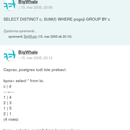
BigWhale
::
15. mar 2005, 20:06
SELECT DISTINCT c, SUM(f) WHERE pogoji GROUP BY c
Zgodovina sprememb…
spremenil:
BigWhale
(
15. mar 2005 ob 20:10
)
BigWhale
::
15. mar 2005, 20:12
Ceprav, postgres tudi tole prebavi:
kpos= select * from la;
c | d
---+---
1 | 4
2 | 3
1 | 5
2 | 1
(4 rows)