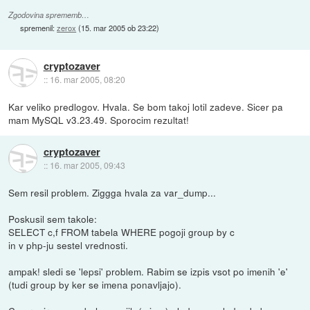
Zgodovina sprememb…
spremenil:
zerox
(
15. mar 2005 ob 23:22
)
cryptozaver
::
16. mar 2005, 08:20
Kar veliko predlogov. Hvala. Se bom takoj lotil zadeve. Sicer pa
mam MySQL v3.23.49. Sporocim rezultat!
cryptozaver
::
16. mar 2005, 09:43
Sem resil problem. Ziggga hvala za var_dump...
Poskusil sem takole:
SELECT c,f FROM tabela WHERE pogoji group by c
in v php-ju sestel vrednosti.
ampak! sledi se 'lepsi' problem. Rabim se izpis vsot po imenih 'e'
(tudi group by ker se imena ponavljajo).