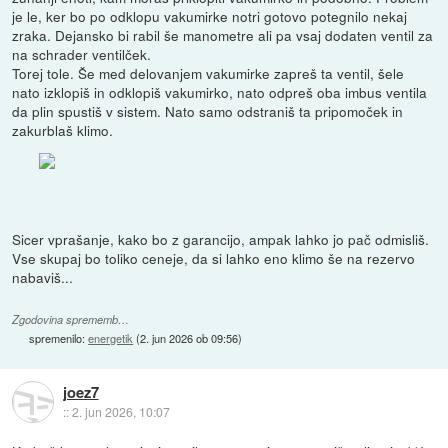
je le, ker bo po odklopu vakumirke notri gotovo potegnilo nekaj
zraka. Dejansko bi rabil še manometre ali pa vsaj dodaten ventil za
na schrader ventilček.
Torej tole. Še med delovanjem vakumirke zapreš ta ventil, šele
nato izklopiš in odklopiš vakumirko, nato odpreš oba imbus ventila
da plin spustiš v sistem. Nato samo odstraniš ta pripomoček in
zakurblaš klimo.
Sicer vprašanje, kako bo z garancijo, ampak lahko jo pač odmisliš.
Vse skupaj bo toliko ceneje, da si lahko eno klimo še na rezervo
nabaviš...
Zgodovina sprememb…
spremenilo:
energetik
(
2. jun 2026 ob 09:56
)
joez7
::
2. jun 2026, 10:07