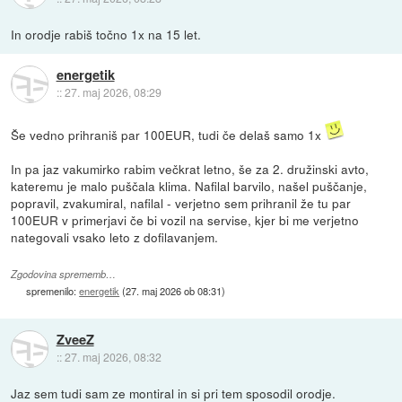
In orodje rabiš točno 1x na 15 let.
energetik
::
27. maj 2026, 08:29
Še vedno prihraniš par 100EUR, tudi če delaš samo 1x
In pa jaz vakumirko rabim večkrat letno, še za 2. družinski avto,
kateremu je malo puščala klima. Nafilal barvilo, našel puščanje,
popravil, zvakumiral, nafilal - verjetno sem prihranil že tu par
100EUR v primerjavi če bi vozil na servise, kjer bi me verjetno
nategovali vsako leto z dofilavanjem.
Zgodovina sprememb…
spremenilo:
energetik
(
27. maj 2026 ob 08:31
)
ZveeZ
::
27. maj 2026, 08:32
Jaz sem tudi sam ze montiral in si pri tem sposodil orodje.