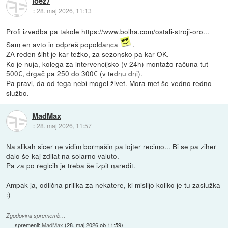
joez7
::
28. maj 2026, 11:13
Profi izvedba pa takole
https://www.bolha.com/ostali-stroji-oro...
Sam en avto in odpreš popoldanca
.
ZA reden šiht je kar težko, za sezonsko pa kar OK.
Ko je nuja, kolega za intervencijsko (v 24h) montažo računa tut
500€, drgač pa 250 do 300€ (v tednu dni).
Pa pravi, da od tega nebi mogel živet. Mora met še vedno redno
službo.
MadMax
::
28. maj 2026, 11:57
Na slikah sicer ne vidim bormašin pa lojter recimo... Bi se pa ziher
dalo še kaj zdilat na solarno valuto.
Pa za po reglcih je treba še izpit naredit.
Ampak ja, odlična prilika za nekatere, ki mislijo koliko je tu zaslužka
:)
Zgodovina sprememb…
spremenil:
MadMax
(
28. maj 2026 ob 11:59
)