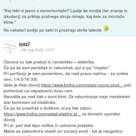
"Kaj tebi ni jasno s samomontažo? Ljudje še orodja (ter znanja in
izkušenj) za priklop pralnega stroja nimajo, kaj šele za montažo
klime."
No nekateri sodijo po sebi in prezirajo skrite talente
.
joez7
::
28. maj 2026, 10:07
Osnova so itak preboji in namestitev + elektrika.
Če pa še sam perlatlaš in vakumiraš, pol si pa "mojster"
Pri pertlanju je sam pomembno, da maš prava matrico - za colske
cevi, 1/4 5/16 3/8.
takle je čisto dovolj
https://www.bolha.com/ostalo-rocno-orod...
pač
potreniraš na odpadnemu kosu cevi.
Navodila pa maš itak v sami klimi. Za vakumiranje majo marsikateri
star komresor od hladilnika.
Če pa še prepihaš s dušikom, si pa itak zakon.
https://www.bolha.com/ostali-elektro-st...
za domačo uporabo
dovolj.
Pri el. pač daš lepo votlice in ustrezne preseke.
Malce se zakomlicira včasih pri zunanji enoti - kje je neugodno