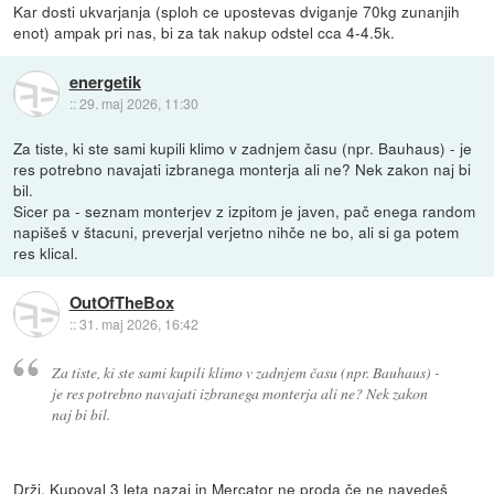
Kar dosti ukvarjanja (sploh ce upostevas dviganje 70kg zunanjih
enot) ampak pri nas, bi za tak nakup odstel cca 4-4.5k.
energetik
::
29. maj 2026, 11:30
Za tiste, ki ste sami kupili klimo v zadnjem času (npr. Bauhaus) - je
res potrebno navajati izbranega monterja ali ne? Nek zakon naj bi
bil.
Sicer pa - seznam monterjev z izpitom je javen, pač enega random
napišeš v štacuni, preverjal verjetno nihče ne bo, ali si ga potem
res klical.
OutOfTheBox
::
31. maj 2026, 16:42
Za tiste, ki ste sami kupili klimo v zadnjem času (npr. Bauhaus) -
je res potrebno navajati izbranega monterja ali ne? Nek zakon
naj bi bil.
Drži. Kupoval 3 leta nazaj in Mercator ne proda če ne navedeš