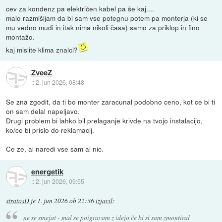
cev za kondenz pa električen kabel pa še kaj....
malo razmišljam da bi sam vse potegnu potem pa monterja (ki se
mu vedno mudi in itak nima nikoli časa) samo za priklop in fino
montažo.
kaj mislite klima znalci?
ZveeZ
::
2. jun 2026, 08:48
Se zna zgodit, da ti bo monter zaracunal podobno ceno, kot ce bi ti
on sam delal napeljavo.
Drugi problem bi lahko bil prelaganje krivde na tvojo instalacijo,
ko/ce bi prislo do reklamacij.
Ce ze, al naredi vse sam al nic.
energetik
::
2. jun 2026, 09:55
stratosD
je
1. jun 2026 ob 22:36
izjavil
:
ne se smejat - mal se poigravam z idejo če bi si sam zmontiral