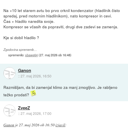
Na +10 let starem avtu bo prvo crknil kondenzator (hladilnik čisto
spredaj, pred motornim hladilnikom), nato kompresor in cevi.
Čas + hladilo naredita svoje.
Kompresor se včasih da popraviti, drugi dve zadevi se zamenja.
Kje si dobil hladilo ?
Zgodovina sprememb…
spremenilo:
sbawe64
(
27. maj 2026 ob 16:48
)
Ganon
::
27. maj 2026, 16:50
Razmišljam, da bi zamenjal klimo za manj zmogljivo. Je rabljeno
težko prodati?
ZveeZ
::
27. maj 2026, 17:00
Ganon
je
27. maj 2026 ob 16:50
izjavil
: