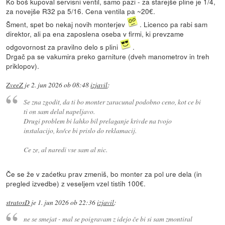
Ko boš kupoval servisni ventil, samo pazi - za starejše pline je 1/4,
za novejše R32 pa 5/16. Cena ventila pa ~20€.
Šment, spet bo nekaj novih monterjev
. Licenco pa rabi sam
direktor, ali pa ena zaposlena oseba v firmi, ki prevzame
odgovornost za pravilno delo s plini
.
Drgač pa se vakumira preko garniture (dveh manometrov in treh
priklopov).
ZveeZ
je
2. jun 2026 ob 08:48
izjavil
:
Se zna zgodit, da ti bo monter zaracunal podobno ceno, kot ce bi
ti on sam delal napeljavo.
Drugi problem bi lahko bil prelaganje krivde na tvojo
instalacijo, ko/ce bi prislo do reklamacij.
Ce ze, al naredi vse sam al nic.
Če se že v zaćetku prav zmeniš, bo monter za pol ure dela (in
pregled izvedbe) z veseljem vzel tistih 100€.
stratosD
je
1. jun 2026 ob 22:36
izjavil
:
ne se smejat - mal se poigravam z idejo če bi si sam zmontiral