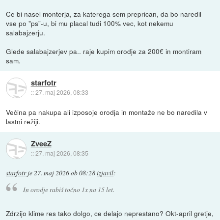
Ce bi nasel monterja, za katerega sem preprican, da bo naredil
vse po "ps"-u, bi mu placal tudi 100% vec, kot nekemu
salabajzerju.
Glede salabajzerjev pa.. raje kupim orodje za 200€ in montiram
sam.
starfotr
::
27. maj 2026, 08:33
Večina pa nakupa ali izposoje orodja in montaže ne bo naredila v
lastni režiji.
ZveeZ
::
27. maj 2026, 08:35
starfotr
je
27. maj 2026 ob 08:28
izjavil
:
In orodje rabiš točno 1x na 15 let.
Zdrzijo klime res tako dolgo, ce delajo neprestano? Okt-april gretje,