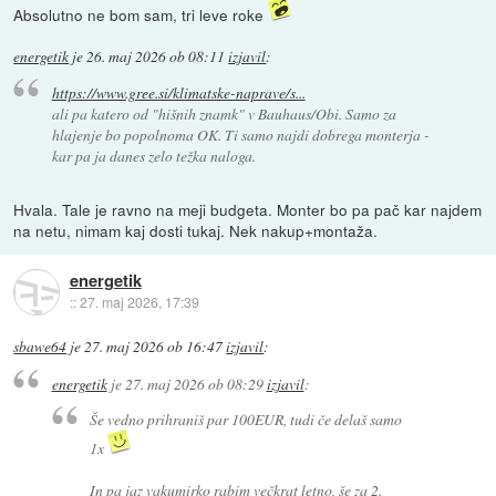
Absolutno ne bom sam, tri leve roke
energetik
je
26. maj 2026 ob 08:11
izjavil
:
https://www.gree.si/klimatske-naprave/s...
ali pa katero od "hišnih znamk" v Bauhaus/Obi. Samo za
hlajenje bo popolnoma OK. Ti samo najdi dobrega monterja -
kar pa ja danes zelo težka naloga.
Hvala. Tale je ravno na meji budgeta. Monter bo pa pač kar najdem
na netu, nimam kaj dosti tukaj. Nek nakup+montaža.
energetik
::
27. maj 2026, 17:39
sbawe64
je
27. maj 2026 ob 16:47
izjavil
:
energetik
je
27. maj 2026 ob 08:29
izjavil
:
Še vedno prihraniš par 100EUR, tudi če delaš samo
1x
In pa jaz vakumirko rabim večkrat letno, še za 2.