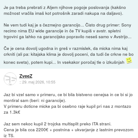
Je pa treba prebrati z AIjem njihove pogoje poslovanja (kakšno
možnost vračila imaš kot potrošnik zaradi nakupa na daljavo).
Ne vem tudi kaj je s čezmejno garancijo... Čisto drug primer: Sony
recimo nima EU wide garancije in če TV kupiš v avstr. spletni
trgovini ga lahko na garancijsko popravilo neseš samo v Avstrijo...
Če je cena dovolj ugodna in greš v razmislek, da micka nima kaj
crkniti (ali pa: kitajska klima je dovolj poceni, da tudi če crkne ne bo
konec sveta), potem kupi... In vsekakor poročaj tle o izkušnjah
ZveeZ
::
29. maj 2026, 10:55
Jaz bi vzel samo v primeru, ce bi bila bistveno cenejsa in ce bi si jo
montiral sam (beri: ni garancije).
V primeru doticne micke pa bi osebno raje kupil pri nas z montazo
za 1.3k€
Jaz sem nekoc kupil 2 trojcka multisplit preko ITA strani.
Cena je bila cca 2200€ + postnina + ukvarjanje z lastnim prevozom
iz TS.