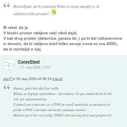
Razmišljam, da bi zamenjal klimo za manj zmogljivo. Je
rabljeno težko prodati?
Bi rekel, da ja.
V bivalni prostor rabljene nebi nikoli dajal.
V kak drug prostor (delavnica, garaza itd..) pa bi dal nizkocenovne
in dvomim, da bi rabljeno dobil toliko ceneje (nove so cca 400€),
da bi razmisljal o njej.
CoreySteel
::
27. maj 2026, 17:27
joez7
je
26. maj 2026 ob 06:24
izjavil
:
Danes, jutri boš dal kar velik.
Klima se kupuje septembra - decembra. Če pa nimaš dveh levih
rok, pa samomontaža.
Vzameš eno osnovno za ~350€ in ostali material za montažo te
pride ~100€ (odvisno od mesta zunanje enote).
Monter pa ti bo vzel nekje 200€ (odvisno kaj boš sam pripravil).