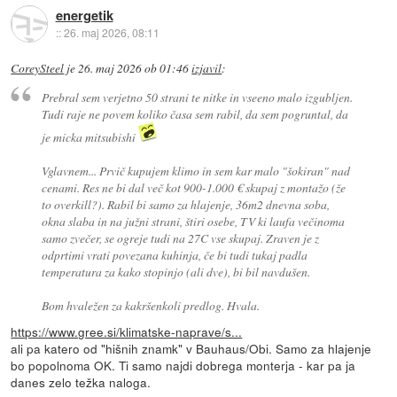
energetik
::
26. maj 2026, 08:11
CoreySteel
je
26. maj 2026 ob 01:46
izjavil
:
Prebral sem verjetno 50 strani te nitke in vseeno malo izgubljen.
Tudi raje ne povem koliko časa sem rabil, da sem pogruntal, da
je micka mitsubishi
Vglavnem... Prvič kupujem klimo in sem kar malo "šokiran" nad
cenami. Res ne bi dal več kot 900-1.000 € skupaj z montažo (že
to overkill?). Rabil bi samo za hlajenje, 36m2 dnevna soba,
okna slaba in na južni strani, štiri osebe, TV ki laufa večinoma
samo zvečer, se ogreje tudi na 27C vse skupaj. Zraven je z
odprtimi vrati povezana kuhinja, če bi tudi tukaj padla
temperatura za kako stopinjo (ali dve), bi bil navdušen.
Bom hvaležen za kakršenkoli predlog. Hvala.
https://www.gree.si/klimatske-naprave/s...
ali pa katero od "hišnih znamk" v Bauhaus/Obi. Samo za hlajenje
bo popolnoma OK. Ti samo najdi dobrega monterja - kar pa ja
danes zelo težka naloga.