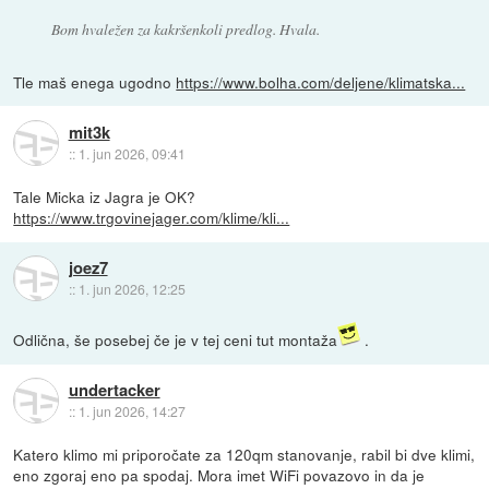
Bom hvaležen za kakršenkoli predlog. Hvala.
Tle maš enega ugodno
https://www.bolha.com/deljene/klimatska...
mit3k
::
1. jun 2026, 09:41
Tale Micka iz Jagra je OK?
https://www.trgovinejager.com/klime/kli...
joez7
::
1. jun 2026, 12:25
Odlična, še posebej če je v tej ceni tut montaža
.
undertacker
::
1. jun 2026, 14:27
Katero klimo mi priporočate za 120qm stanovanje, rabil bi dve klimi,
eno zgoraj eno pa spodaj. Mora imet WiFi povazovo in da je