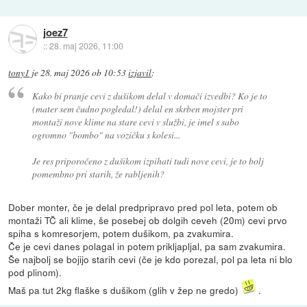
joez7
::
28. maj 2026, 11:00
tony1
je
28. maj 2026 ob 10:53
izjavil
:
Kako bi pranje cevi z dušikom delal v domači izvedbi? Ko je to
(mater sem čudno pogledal!) delal en skrben mojster pri
montaži nove klime na stare cevi v službi, je imel s sabo
ogromno "bombo" na vozičku s kolesi...
Je res priporočeno z dušikom izpihati tudi nove cevi, je to bolj
pomembno pri starih, že rabljenih?
Dober monter, če je delal predpripravo pred pol leta, potem ob
montaži TČ ali klime, še posebej ob dolgih ceveh (20m) cevi prvo
spiha s komresorjem, potem dušikom, pa zvakumira.
Če je cevi danes polagal in potem prikljapljal, pa sam zvakumira.
Še najbolj se bojijo starih cevi (če je kdo porezal, pol pa leta ni blo
pod plinom).
Maš pa tut 2kg flaške s dušikom (glih v žep ne gredo)
.