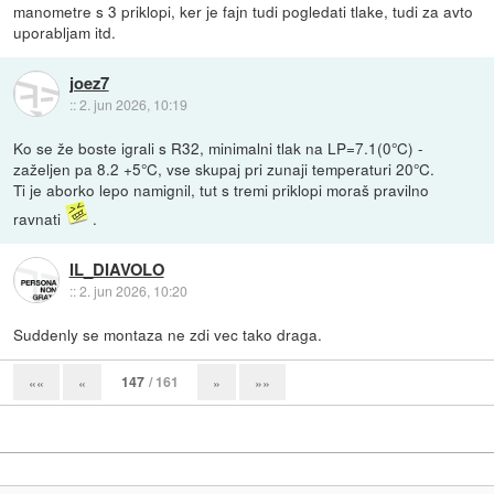
manometre s 3 priklopi, ker je fajn tudi pogledati tlake, tudi za avto
uporabljam itd.
joez7
::
2. jun 2026, 10:19
Ko se že boste igrali s R32, minimalni tlak na LP=7.1(0°C) -
zaželjen pa 8.2 +5°C, vse skupaj pri zunaji temperaturi 20°C.
Ti je aborko lepo namignil, tut s tremi priklopi moraš pravilno
ravnati
.
IL_DIAVOLO
::
2. jun 2026, 10:20
Suddenly se montaza ne zdi vec tako draga.
147
/ 161
««
«
»
»»