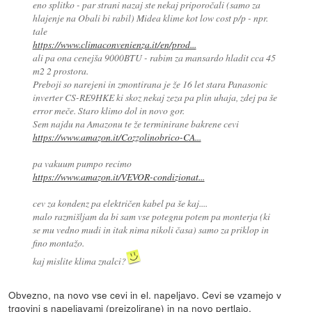
eno splitko - par strani nazaj ste nekaj priporočali (samo za
hlajenje na Obali bi rabil) Midea klime kot low cost p/p - npr.
tale
https://www.climaconvenienza.it/en/prod...
ali pa ona cenejša 9000BTU - rabim za mansardo hladit cca 45
m2 2 prostora.
Preboji so narejeni in zmontirana je že 16 let stara Panasonic
inverter CS-RE9HKE ki skoz nekaj zeza pa plin uhaja, zdej pa še
error meče. Staro klimo dol in novo gor.
Sem najdu na Amazonu te že terminirane bakrene cevi
https://www.amazon.it/Cozzolinobrico-CA...
pa vakuum pumpo recimo
https://www.amazon.it/VEVOR-condizionat...
cev za kondenz pa električen kabel pa še kaj....
malo razmišljam da bi sam vse potegnu potem pa monterja (ki
se mu vedno mudi in itak nima nikoli časa) samo za priklop in
fino montažo.
kaj mislite klima znalci?
Obvezno, na novo vse cevi in el. napeljavo. Cevi se vzamejo v
trgovini s napeljavami (preizolirane) in na novo pertlajo.