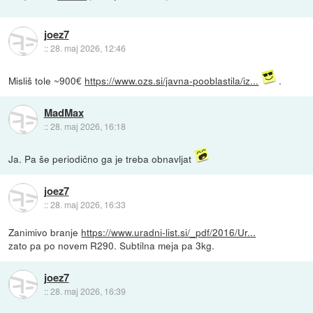
joez7
::
28. maj 2026, 12:46
Misliš tole ~900€
https://www.ozs.si/javna-pooblastila/iz...
.
MadMax
::
28. maj 2026, 16:18
Ja. Pa še periodično ga je treba obnavljat
joez7
::
28. maj 2026, 16:33
Zanimivo branje
https://www.uradni-list.si/_pdf/2016/Ur...
zato pa po novem R290. Subtilna meja pa 3kg.
joez7
::
28. maj 2026, 16:39