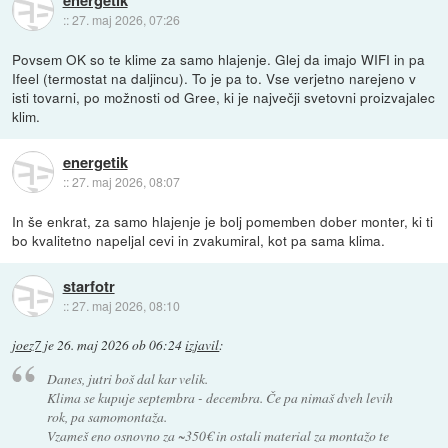
::
27. maj 2026, 07:26
Povsem OK so te klime za samo hlajenje. Glej da imajo WIFI in pa
Ifeel (termostat na daljincu). To je pa to. Vse verjetno narejeno v
isti tovarni, po možnosti od Gree, ki je največji svetovni proizvajalec
klim.
energetik
::
27. maj 2026, 08:07
In še enkrat, za samo hlajenje je bolj pomemben dober monter, ki ti
bo kvalitetno napeljal cevi in zvakumiral, kot pa sama klima.
starfotr
::
27. maj 2026, 08:10
joez7
je
26. maj 2026 ob 06:24
izjavil
:
Danes, jutri boš dal kar velik.
Klima se kupuje septembra - decembra. Če pa nimaš dveh levih
rok, pa samomontaža.
Vzameš eno osnovno za ~350€ in ostali material za montažo te