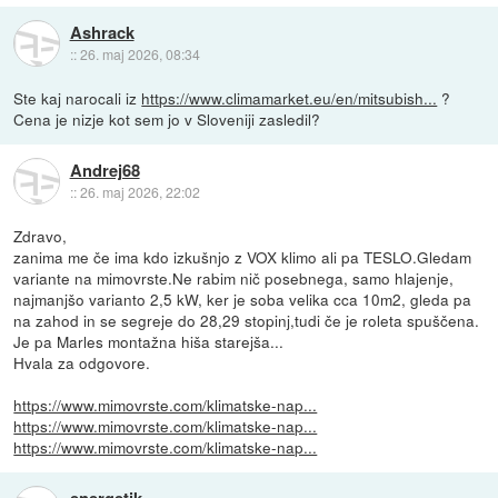
Ashrack
::
26. maj 2026, 08:34
Ste kaj narocali iz
https://www.climamarket.eu/en/mitsubish...
?
Cena je nizje kot sem jo v Sloveniji zasledil?
Andrej68
::
26. maj 2026, 22:02
Zdravo,
zanima me če ima kdo izkušnjo z VOX klimo ali pa TESLO.Gledam
variante na mimovrste.Ne rabim nič posebnega, samo hlajenje,
najmanjšo varianto 2,5 kW, ker je soba velika cca 10m2, gleda pa
na zahod in se segreje do 28,29 stopinj,tudi če je roleta spuščena.
Je pa Marles montažna hiša starejša...
Hvala za odgovore.
https://www.mimovrste.com/klimatske-nap...
https://www.mimovrste.com/klimatske-nap...
https://www.mimovrste.com/klimatske-nap...
energetik