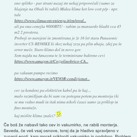
eno splitko - par strani nazaj ste nekaj priporočali (samo za
hlajenje na Obali bi rabil) Midea klime kot low cost p/p - npr.
tale
https://www.climaconvenienza.it/en/prod...
ali pa ona cenejša 9000BTU - rabim za mansardo hladit cca 45
m2 2 prostora.
Preboji so narejeni in zmontirana je že 16 let stara Panasonic
inverter CS-RE9HKE ki skoz nekaj zeza pa plin uhaja, zdej pa še
error meče. Staro klimo dol in novo gor.
Sem najdu na Amazonu te že terminirane bakrene cevi
https://www.amazon.it/Cozzolinobrico-CA...
pa vakuum pumpo recimo
https://www.amazon.it/VEVOR-condizionat...
cev za kondenz pa električen kabel pa še kaj....
malo razmišljam da bi sam vse potegnu potem pa monterja (ki
se mu vedno mudi in itak nima nikoli časa) samo za priklop in
fino montažo.
kaj mislite klima znalci?
Če boš že nabavil tako cev in vakumirko, ne rabiš monterja.
Seveda, če veš vsaj osnove, torej da je hladivo spravljeno v
zunanji enoti, kam moraš priklopiti vakumirko in podobno. Problem