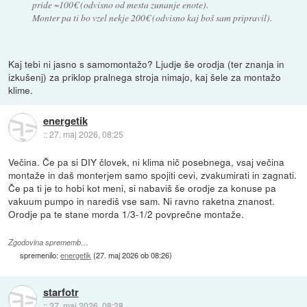
pride ~100€ (odvisno od mesta zunanje enote).
Monter pa ti bo vzel nekje 200€ (odvisno kaj boš sam pripravil).
Kaj tebi ni jasno s samomontažo? Ljudje še orodja (ter znanja in
izkušenj) za priklop pralnega stroja nimajo, kaj šele za montažo
klime.
energetik
::
27. maj 2026, 08:25
Večina. Če pa si DIY človek, ni klima nič posebnega, vsaj večina
montaže in daš monterjem samo spojiti cevi, zvakumirati in zagnati.
Če pa ti je to hobi kot meni, si nabaviš še orodje za konuse pa
vakuum pumpo in narediš vse sam. Ni ravno raketna znanost.
Orodje pa te stane morda 1/3-1/2 povprečne montaže.
Zgodovina sprememb…
spremenilo:
energetik
(
27. maj 2026 ob 08:26
)
starfotr
::
27. maj 2026, 08:28