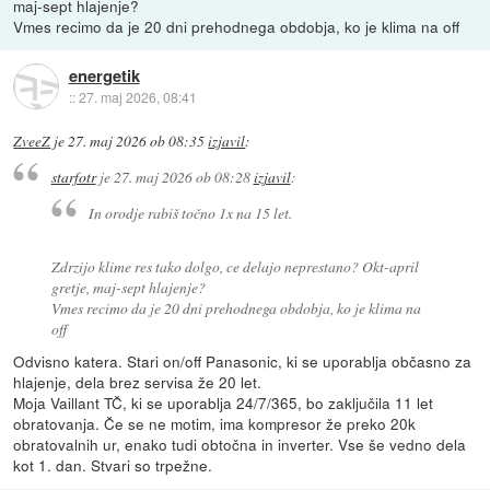
maj-sept hlajenje?
Vmes recimo da je 20 dni prehodnega obdobja, ko je klima na off
energetik
::
27. maj 2026, 08:41
ZveeZ
je
27. maj 2026 ob 08:35
izjavil
:
starfotr
je
27. maj 2026 ob 08:28
izjavil
:
In orodje rabiš točno 1x na 15 let.
Zdrzijo klime res tako dolgo, ce delajo neprestano? Okt-april
gretje, maj-sept hlajenje?
Vmes recimo da je 20 dni prehodnega obdobja, ko je klima na
off
Odvisno katera. Stari on/off Panasonic, ki se uporablja občasno za
hlajenje, dela brez servisa že 20 let.
Moja Vaillant TČ, ki se uporablja 24/7/365, bo zaključila 11 let
obratovanja. Če se ne motim, ima kompresor že preko 20k
obratovalnih ur, enako tudi obtočna in inverter. Vse še vedno dela
kot 1. dan. Stvari so trpežne.