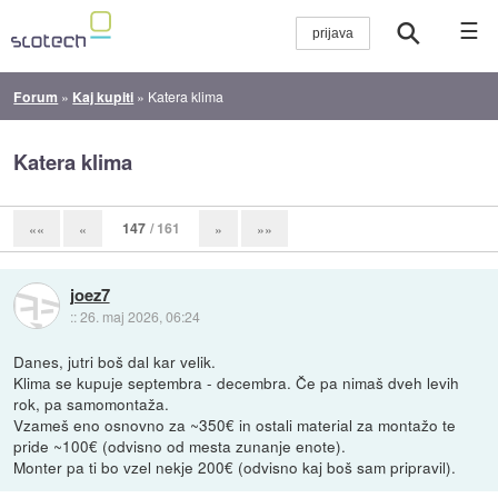
☰
Forum
»
Kaj kupiti
»
Katera klima
Katera klima
147
/ 161
««
«
»
»»
joez7
::
26. maj 2026, 06:24
Danes, jutri boš dal kar velik.
Klima se kupuje septembra - decembra. Če pa nimaš dveh levih
rok, pa samomontaža.
Vzameš eno osnovno za ~350€ in ostali material za montažo te
pride ~100€ (odvisno od mesta zunanje enote).
Monter pa ti bo vzel nekje 200€ (odvisno kaj boš sam pripravil).