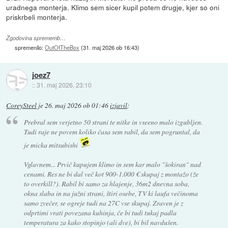
uradnega monterja. Klimo sem sicer kupil potem drugje, kjer so oni
priskrbeli monterja.
Zgodovina sprememb…
spremenilo:
OutOfTheBox
(
31. maj 2026 ob 16:43
)
joez7
::
31. maj 2026, 23:10
CoreySteel
je
26. maj 2026 ob 01:46
izjavil
:
Prebral sem verjetno 50 strani te nitke in vseeno malo izgubljen.
Tudi raje ne povem koliko časa sem rabil, da sem pogruntal, da
je micka mitsubishi
Vglavnem... Prvič kupujem klimo in sem kar malo "šokiran" nad
cenami. Res ne bi dal več kot 900-1.000 € skupaj z montažo (že
to overkill?). Rabil bi samo za hlajenje, 36m2 dnevna soba,
okna slaba in na južni strani, štiri osebe, TV ki laufa večinoma
samo zvečer, se ogreje tudi na 27C vse skupaj. Zraven je z
odprtimi vrati povezana kuhinja, če bi tudi tukaj padla
temperatura za kako stopinjo (ali dve), bi bil navdušen.