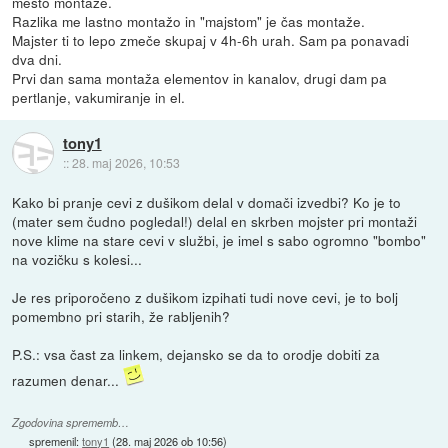
mesto montaže.
Razlika me lastno montažo in "majstom" je čas montaže.
Majster ti to lepo zmeče skupaj v 4h-6h urah. Sam pa ponavadi
dva dni.
Prvi dan sama montaža elementov in kanalov, drugi dam pa
pertlanje, vakumiranje in el.
tony1
::
28. maj 2026, 10:53
Kako bi pranje cevi z dušikom delal v domači izvedbi? Ko je to
(mater sem čudno pogledal!) delal en skrben mojster pri montaži
nove klime na stare cevi v službi, je imel s sabo ogromno "bombo"
na vozičku s kolesi...
Je res priporočeno z dušikom izpihati tudi nove cevi, je to bolj
pomembno pri starih, že rabljenih?
P.S.: vsa čast za linkem, dejansko se da to orodje dobiti za
razumen denar...
Zgodovina sprememb…
spremenil:
tony1
(
28. maj 2026 ob 10:56
)