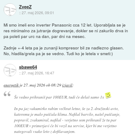
ZveeZ
::
27. maj 2026, 09:01
Mi smo imeli eno inverter Panasonic cca 12 let. Uporabljala se je
res minimalno za jutranje dogrevanje, dokler se ni zakurilo drva in
pa poleti par urc na dan, par dni na mesec.
Zadnje +-4 leta pa je zunanji kompresor bil ze nadlezno glasen.
No, hladila/grela pa je se vedno. Tudi ko je letela v smeti:)
sbawe64
::
27. maj 2026, 16:47
energetik
je
27. maj 2026 ob 08:29
izjavil
:
Še vedno prihraniš par 100EUR, tudi če delaš samo 1x
In pa jaz vakumirko rabim večkrat letno, še za 2. družinski avto,
kateremu je malo puščala klima. Nafilal barvilo, našel puščanje,
popravil, zvakumiral, nafilal - verjetno sem prihranil že tu par
100EUR v primerjavi če bi vozil na servise, kjer bi me verjetno
nategovali vsako leto z dofilavanjem.