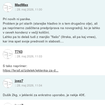
MadMax
::
28. maj 2026, 11:00
Pri novih ni panike.
Problem je pri starih (starejše hladivo in s tem drugačno olje), ali
pa neprimerno zaščitena predpriprava na novogradnji, ko je lahko
v ceveh kondenz v večji količini.
Lahko pa to delaš tudi z manjšo "flašo" (litrska, ali pa kaj vmes),
kar ima spet svoje prednosti in slabosti....
T743
::
28. maj 2026, 11:03
S tako naprimer:
https://ferall.si/izdelek/jeklenka-za-d...
joez7
::
28. maj 2026, 11:04
Dušik 2kg, v jeklenki za enkratno uporabo, je nekje 40€.