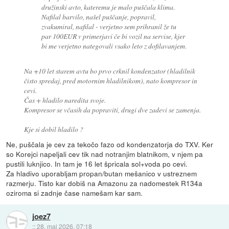
družinski avto, kateremu je malo puščala klima.
Nafilal barvilo, našel puščanje, popravil,
zvakumiral, nafilal - verjetno sem prihranil že tu
par 100EUR v primerjavi če bi vozil na servise, kjer
bi me verjetno nategovali vsako leto z dofilavanjem.
Na +10 let starem avtu bo prvo crknil kondenzator (hladilnik
čisto spredaj, pred motornim hladilnikom), nato kompresor in
cevi.
Čas + hladilo naredita svoje.
Kompresor se včasih da popraviti, drugi dve zadevi se zamenja.
Kje si dobil hladilo ?
Ne, puščala je cev za tekočo fazo od kondenzatorja do TXV. Ker
so Korejci napeljali cev tik nad notranjim blatnikom, v njem pa
pustili luknjico. In tam je 16 let špricala sol+voda po cevi.
Za hladivo uporabljam propan/butan mešanico v ustreznem
razmerju. Tisto kar dobiš na Amazonu za nadomestek R134a
oziroma si zadnje čase namešam kar sam.
joez7
::
28. maj 2026, 07:18