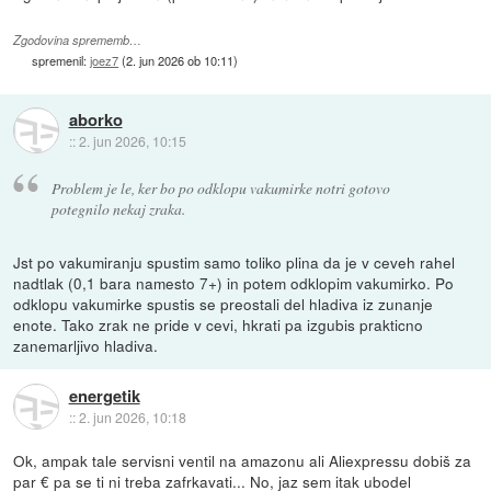
Zgodovina sprememb…
spremenil:
joez7
(
2. jun 2026 ob 10:11
)
aborko
::
2. jun 2026, 10:15
Problem je le, ker bo po odklopu vakumirke notri gotovo
potegnilo nekaj zraka.
Jst po vakumiranju spustim samo toliko plina da je v ceveh rahel
nadtlak (0,1 bara namesto 7+) in potem odklopim vakumirko. Po
odklopu vakumirke spustis se preostali del hladiva iz zunanje
enote. Tako zrak ne pride v cevi, hkrati pa izgubis prakticno
zanemarljivo hladiva.
energetik
::
2. jun 2026, 10:18
Ok, ampak tale servisni ventil na amazonu ali Aliexpressu dobiš za
par € pa se ti ni treba zafrkavati... No, jaz sem itak ubodel