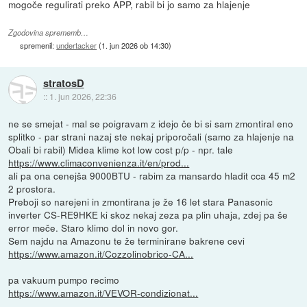
mogoče regulirati preko APP, rabil bi jo samo za hlajenje
Zgodovina sprememb…
spremenil:
undertacker
(
1. jun 2026 ob 14:30
)
stratosD
::
1. jun 2026, 22:36
ne se smejat - mal se poigravam z idejo če bi si sam zmontiral eno
splitko - par strani nazaj ste nekaj priporočali (samo za hlajenje na
Obali bi rabil) Midea klime kot low cost p/p - npr. tale
https://www.climaconvenienza.it/en/prod...
ali pa ona cenejša 9000BTU - rabim za mansardo hladit cca 45 m2
2 prostora.
Preboji so narejeni in zmontirana je že 16 let stara Panasonic
inverter CS-RE9HKE ki skoz nekaj zeza pa plin uhaja, zdej pa še
error meče. Staro klimo dol in novo gor.
Sem najdu na Amazonu te že terminirane bakrene cevi
https://www.amazon.it/Cozzolinobrico-CA...
pa vakuum pumpo recimo
https://www.amazon.it/VEVOR-condizionat...