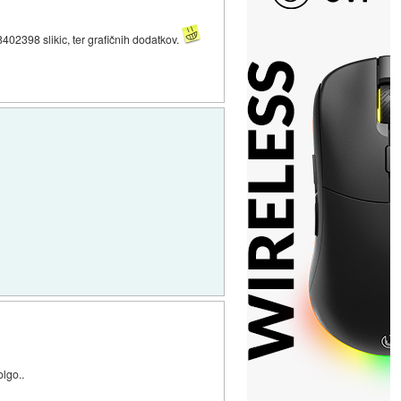
402398 slikic, ter grafičnih dodatkov.
olgo..