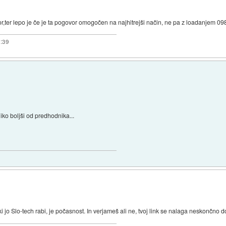
ter lepo je če je ta pogovor omogočen na najhitrejši način, ne pa z loadanjem 098
0:39
iko boljši od predhodnika...
i jo Slo-tech rabi, je počasnost. In verjameš ali ne, tvoj link se nalaga neskončno d