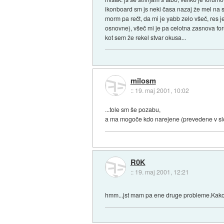
ikonboard sm js neki časa nazaj že mel na se
morm pa rečt, da mi je yabb zelo všeč, res j
osnovne), všeč mi je pa celotna zasnova for
kot sem že rekel stvar okusa...
milosm
::
19. maj 2001, 10:02
...tole sm še pozabu,
a ma mogoče kdo narejene (prevedene v slo
R0K
::
19. maj 2001, 12:21
hmm...jst mam pa ene druge probleme.Kako 