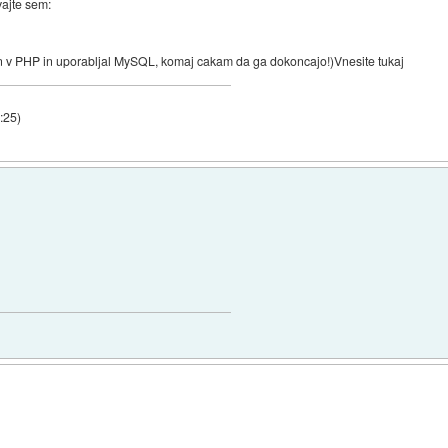
vajte sem:
san v PHP in uporabljal MySQL, komaj cakam da ga dokoncajo!)Vnesite tukaj
:25
)