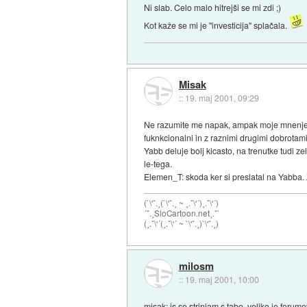
Ni slab. Celo malo hitrejši se mi zdi ;)
Kot kaže se mi je "investicija" splačala.
Misak
::
19. maj 2001, 09:29
Ne razumite me napak, ampak moje mnenje je,
fuknkcionalni in z raznimi drugimi dobrotam
Yabb deluje bolj kicasto, na trenutke tudi z
le-tega.
Elemen_T: skoda ker si preslatal na Yabba.
(`\'ˇ.¸(`\'ˇ.¸ ~ ¸.ˇ\'´)¸.ˇ\'´)
´ˇ.¸SloCartoon.net¸.ˇ`
(¸.ˇ\'´(¸.ˇ\'´ ~ `\'ˇ.¸)`\'ˇ.¸)
milosm
::
19. maj 2001, 10:00
misak: js se strinjam s tabo, veliko je forum