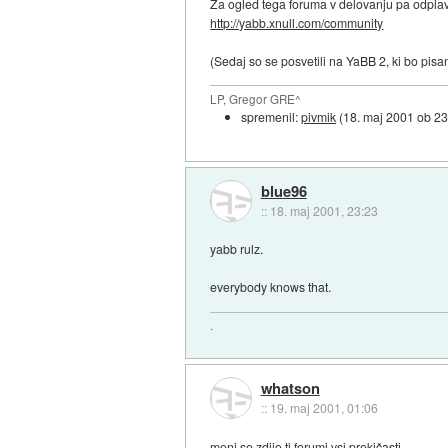
Za ogled tega foruma v delovanju pa odpla
http://yabb.xnull.com/community
(Sedaj so se posvetili na YaBB 2, ki bo pi
LP, Gregor GRE^
spremenil:
pivmik
(
18. maj 2001 ob 23
blue96
::
18. maj 2001, 23:23
yabb rulz.
everybody knows that.
.
whatson
::
19. maj 2001, 01:06
meni se zdijo ti forumi vsi prekičasti...