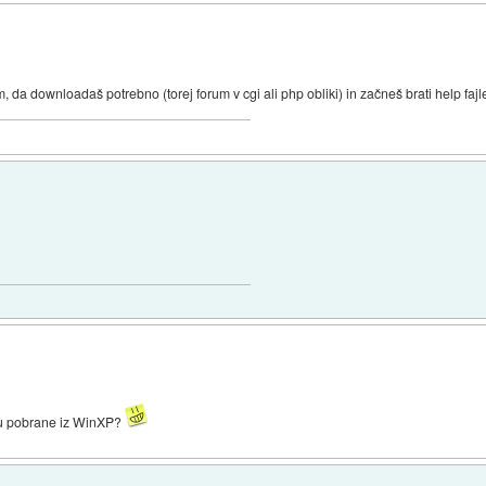
 da downloadaš potrebno (torej forum v cgi ali php obliki) in začneš brati help fajle, 
-u pobrane iz WinXP?