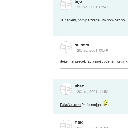
tejo
::
19. maj 2001, 21:47
Ja ne vem, bom pa zvedel, ko bom čez pol u
milosm
::
20. maj 2001, 00:49
dejte mal prečekirat ta moj updejtan forum 
ahac
::
20. maj 2001, 11:52
FaksNet.com
Pa še mojga.
R0K