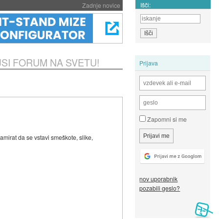
Išči:
Zadnje novice
LJSI FORUM NA SVETU!
Prijava
Zapomni si me
amirat da se vstavi smeškote, slike,
nov uporabnik
pozabili geslo?