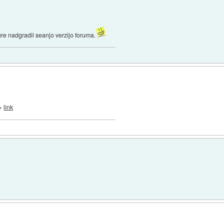
re nadgradil seanjo verzijo foruma.
->
link