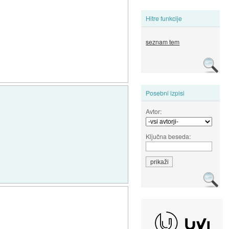
Hitre funkcije
seznam tem
Posebni izpisi
Avtor:
Ključna beseda: