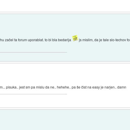
chu začel ta forum uporablat. to bi bla bedarija
js mislim, da je tale slo-techov 
m... pisuka.. jest sm pa mislu da ne.. hehehe.. pa še čist na easy je narjen.. damn