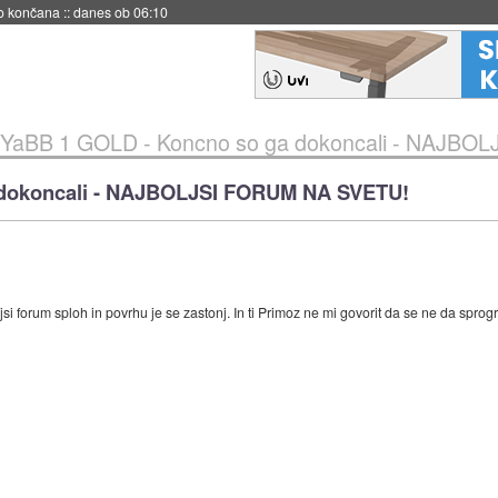
s ob 06:09
YaBB 1 GOLD - Koncno so ga dokoncali - NAJBO
 dokoncali - NAJBOLJSI FORUM NA SVETU!
 forum sploh in povrhu je se zastonj. In ti Primoz ne mi govorit da se ne da sprogr