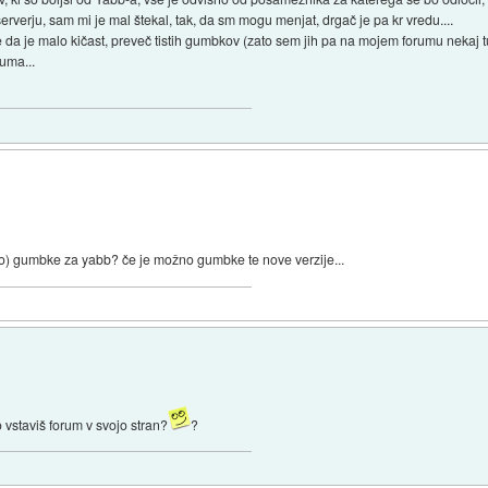
rverju, sam mi je mal štekal, tak, da sm mogu menjat, drgač je pa kr vredu....
e da je malo kičast, preveč tistih gumbkov (zato sem jih pa na mojem forumu nekaj tu
uma...
) gumbke za yabb? če je možno gumbke te nove verzije...
vstaviš forum v svojo stran?
?