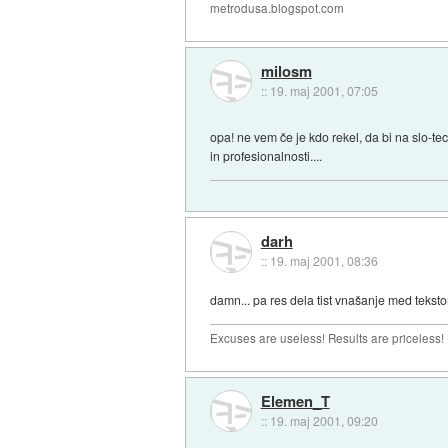
metrodusa.blogspot.com
milosm
::
19. maj 2001, 07:05
opa! ne vem če je kdo rekel, da bi na slo-te
in profesionalnosti....
darh
::
19. maj 2001, 08:36
damn... pa res dela tist vnašanje med teksto
Excuses are useless! Results are priceless!
Elemen_T
::
19. maj 2001, 09:20