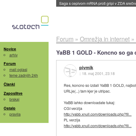
BMW v vozilih začel predvajati reklame
::
dane
Forum
»
Omrežja in internet
»
Novice
YaBB 1 GOLD - Koncno so ga
arhiv
Forum
pivmik
mali oglasi
::
18. maj 2001, 23:18
teme zadnjih 24h
Članki
Res, koncno so izdali YaBB 1 GOLD, najboljsi
URLje(...) tam kjer je utripac.
Zaposlitve
brskaj
YaBB lahko downloadate tukaj:
Ostalo
CGI verzija
pravila
http://yabb.xnull.com/downloads.php?fil...
PL verzija
http://yabb.xnull.com/downloads.php?fil...