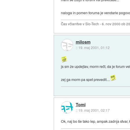
naloga in pomen foruma je vendarle pogovor,
Čas včlanitve v Slo-Tech - 6. nov 2000 ob 2
milosm
::
19. maj 2001, 01:12
js sm že updejtav, morm rečt, da je forum vel
zej ga morm pa spet prevedit....
Tomi
::
19. maj 2001, 02:17
Ok, naj bo še tako lep, ampak zadnja stvar, k