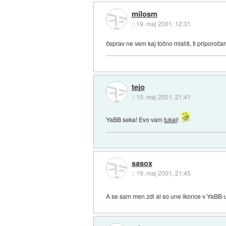
milosm
::
19. maj 2001, 12:31
čeprav ne vem kaj točno misliš, ti priporočam,
tejo
::
19. maj 2001, 21:41
YaBB seka! Evo vam
tukaj
!
sasox
::
19. maj 2001, 21:45
A se sam men zdi al so une ikonce v YaBB