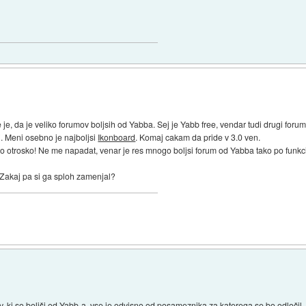
 da je veliko forumov boljsih od Yabba. Sej je Yabb free, vendar tudi drugi forumi
i. Meni osebno je najboljsi
Ikonboard
. Komaj cakam da pride v 3.0 ven.
elo otrosko! Ne me napadat, venar je res mnogo boljsi forum od Yabba tako po funkci
 Zakaj pa si ga sploh zamenjal?
ov, ki so boljši od Yabb-a, vse je odvisno od posameznika za katerega se bo odločil, 