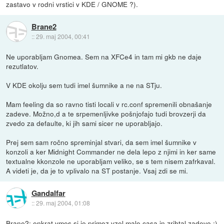
zastavo v rodni vrstici v KDE / GNOME ?).
Brane2
::
29. maj 2004, 00:41
Ne uporabljam Gnomea. Sem na XFCe4 in tam mi gkb ne daje
rezutlatov.
V KDE okolju sem tudi imel šumnike a ne na STju.
Mam feeling da so ravno tisti locali v rc.conf spremenili obnašanje
zadeve. Možno,d a te srpemenljivke pošnjofajo tudi brovzerji da
zvedo za defaulte, ki jih sami sicer ne uporabljajo.
Prej sem sam ročno spreminjal stvari, da sem imel šumnike v
konzoli a ker Midnight Commander ne dela lepo z njimi in ker same
textualne kkonzole ne uporabljam veliko, se s tem nisem zafrkaval.
A videti je, da je to vplivalo na ST postanje. Vsaj zdi se mi.
Gandalfar
::
29. maj 2004, 01:08
Brane2: enkrat vmes si je primoz vzel malo casa in zrihtal zadevo :)