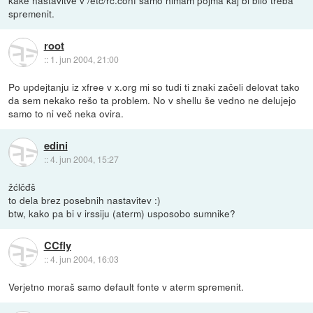
kake nastavitve v /etc/rc.conf samo nimam pojma kaj bi bilo treba
spremenit.
root
::
1. jun 2004, 21:00
Po updejtanju iz xfree v x.org mi so tudi ti znaki začeli delovat tako
da sem nekako rešo ta problem. No v shellu še vedno ne delujejo
samo to ni več neka ovira.
edini
::
4. jun 2004, 15:27
žćlčđš
to dela brez posebnih nastavitev :)
btw, kako pa bi v irssiju (aterm) usposobo sumnike?
CCfly
::
4. jun 2004, 16:03
Verjetno moraš samo default fonte v aterm spremenit.