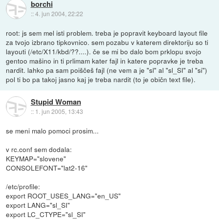
borchi
::
4. jun 2004, 22:22
root: js sem mel isti problem. treba je popravit keyboard layout file
za tvojo izbrano tipkovnico. sem pozabu v katerem direktoriju so ti
layouti (/etc/X11/kbd/??....). če se mi bo dalo bom prklopu svojo
gentoo mašino in ti prlimam kater fajl in katere popravke je treba
nardit. lahko pa sam poiščeš fajl (ne vem a je "sl" al "sl_SI" al "si")
pol ti bo pa takoj jasno kaj je treba nardit (to je običn text file).
Stupid Woman
::
1. jun 2005, 13:43
se meni malo pomoci prosim...
v rc.conf sem dodala:
KEYMAP="slovene"
CONSOLEFONT="lat2-16"
/etc/profile:
export ROOT_USES_LANG="en_US"
export LANG="sl_SI"
export LC_CTYPE="sl_SI"