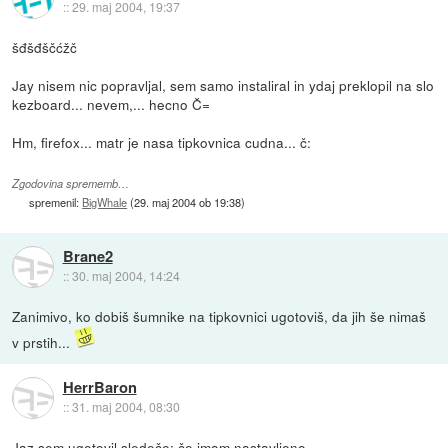
::
29. maj 2004, 19:37
šđšđščćžč
Jay nisem nic popravljal, sem samo instaliral in ydaj preklopil na slo
kezboard... nevem,... hecno Č=
Hm, firefox... matr je nasa tipkovnica cudna... č:
Zgodovina sprememb…
spremenil:
BigWhale
(
29. maj 2004 ob 19:38
)
Brane2
::
30. maj 2004, 14:24
Zanimivo, ko dobiš šumnike na tipkovnici ugotoviš, da jih še nimaš
v prstih...
HerrBaron
::
31. maj 2004, 08:30
Jaz sem ugotovil sledeče: če imam nastavljeno