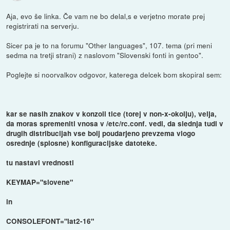
Aja, evo še linka. Če vam ne bo delal,s e verjetno morate prej
registrirati na serverju.
Sicer pa je to na forumu "Other languages", 107. tema (pri meni
sedma na tretji strani) z naslovom "Slovenski fonti in gentoo".
Poglejte si noorvalkov odgovor, katerega delcek bom skopiral sem:
kar se nasih znakov v konzoli tice (torej v non-x-okolju), velja,
da moras spremeniti vnosa v /etc/rc.conf. vedi, da slednja tudi v
drugih distribucijah vse bolj poudarjeno prevzema vlogo
osrednje (splosne) konfiguracijske datoteke.
tu nastavi vrednosti
KEYMAP="slovene"
in
CONSOLEFONT="lat2-16"