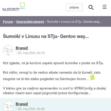
☰
Forum
»
Operacijski sistemi
»
Šumniki v Linuxu na STju- Gentoo way...
Šumniki v Linuxu na STju- Gentoo way...
Brane2
::
29. maj 2004, 00:18
Kot zgleda, mi je končno uspelo spravit šumnike v poste na STju.
Kot vidim, mnogi tu še vedno sikate namesto da bi šumeli, zato
mogoče ne bi blo slabo pogledat na Gentoojev forum...
V bistvu gre za majhno spremembo rc.conf in XF86Config a doslej
nikakor nisem sam uspel pogruntat prave konfiguracije...
Brane2
::
29. maj 2004, 00:28