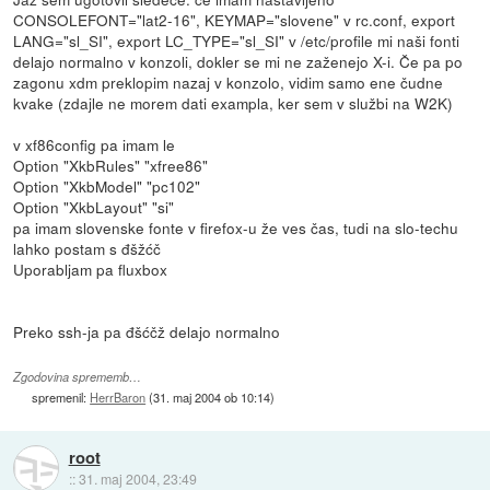
CONSOLEFONT="lat2-16", KEYMAP="slovene" v rc.conf, export
LANG="sl_SI", export LC_TYPE="sl_SI" v /etc/profile mi naši fonti
delajo normalno v konzoli, dokler se mi ne zaženejo X-i. Če pa po
zagonu xdm preklopim nazaj v konzolo, vidim samo ene čudne
kvake (zdajle ne morem dati exampla, ker sem v službi na W2K)
v xf86config pa imam le
Option "XkbRules" "xfree86"
Option "XkbModel" "pc102"
Option "XkbLayout" "si"
pa imam slovenske fonte v firefox-u že ves čas, tudi na slo-techu
lahko postam s đšžćč
Uporabljam pa fluxbox
Preko ssh-ja pa đšćčž delajo normalno
Zgodovina sprememb…
spremenil:
HerrBaron
(
31. maj 2004 ob 10:14
)
root
::
31. maj 2004, 23:49