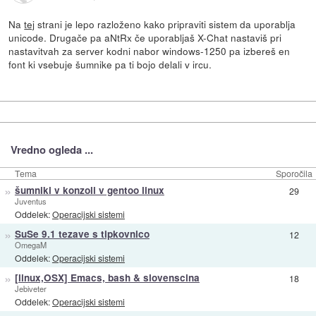
Na
tej
strani je lepo razloženo kako pripraviti sistem da uporablja
unicode. Drugače pa aNtRx če uporabljaš X-Chat nastaviš pri
nastavitvah za server kodni nabor windows-1250 pa izbereš en
font ki vsebuje šumnike pa ti bojo delali v ircu.
Vredno ogleda ...
Tema
Sporočila
»
šumniki v konzoli v gentoo linux
29
Juventus
Oddelek:
Operacijski sistemi
»
SuSe 9.1 tezave s tipkovnico
12
OmegaM
Oddelek:
Operacijski sistemi
»
[linux,OSX] Emacs, bash & slovenscina
18
Jebiveter
Oddelek:
Operacijski sistemi