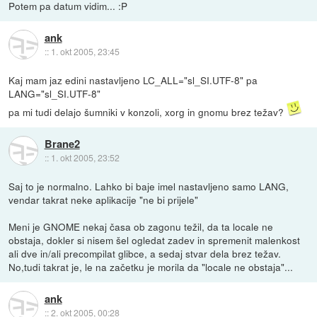
Potem pa datum vidim... :P
ank
::
1. okt 2005, 23:45
Kaj mam jaz edini nastavljeno LC_ALL="sl_SI.UTF-8" pa
LANG="sl_SI.UTF-8"
pa mi tudi delajo šumniki v konzoli, xorg in gnomu brez težav?
Brane2
::
1. okt 2005, 23:52
Saj to je normalno. Lahko bi baje imel nastavljeno samo LANG,
vendar takrat neke aplikacije "ne bi prijele"
Meni je GNOME nekaj časa ob zagonu težil, da ta locale ne
obstaja, dokler si nisem šel ogledat zadev in spremenit malenkost
ali dve in/ali precompilat glibce, a sedaj stvar dela brez težav.
No,tudi takrat je, le na začetku je morila da "locale ne obstaja"...
ank
::
2. okt 2005, 00:28