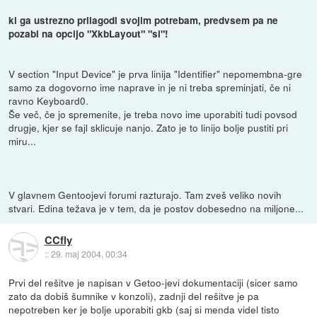
ki ga ustrezno prilagodi svojim potrebam, predvsem pa ne
pozabi na opcijo "XkbLayout" "si"!
V section "Input Device" je prva linija "Identifier" nepomembna-gre
samo za dogovorno ime naprave in je ni treba spreminjati, če ni
ravno Keyboard0.
Še več, če jo spremenite, je treba novo ime uporabiti tudi povsod
drugje, kjer se fajl sklicuje nanjo. Zato je to linijo bolje pustiti pri
miru...
V glavnem Gentoojevi forumi razturajo. Tam zveš veliko novih
stvari. Edina težava je v tem, da je postov dobesedno na miljone...
CCfly
::
29. maj 2004, 00:34
Prvi del rešitve je napisan v Getoo-jevi dokumentaciji (sicer samo
zato da dobiš šumnike v konzoli), zadnji del rešitve je pa
nepotreben ker je bolje uporabiti gkb (saj si menda videl tisto