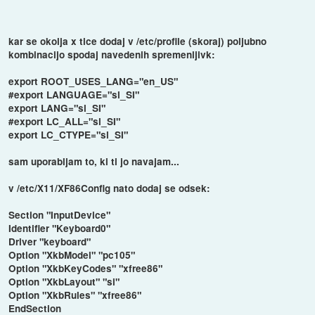
kar se okolja x tice dodaj v /etc/profile (skoraj) poljubno
kombinacijo spodaj navedenih spremenljivk:
export ROOT_USES_LANG="en_US"
#export LANGUAGE="sl_SI"
export LANG="sl_SI"
#export LC_ALL="sl_SI"
export LC_CTYPE="sl_SI"
sam uporabljam to, ki ti jo navajam...
v /etc/X11/XF86Config nato dodaj se odsek:
Section "InputDevice"
Identifier "Keyboard0"
Driver "keyboard"
Option "XkbModel" "pc105"
Option "XkbKeyCodes" "xfree86"
Option "XkbLayout" "si"
Option "XkbRules" "xfree86"
EndSection