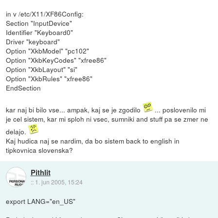
in v /etc/X11/XF86Config:
Section "InputDevice"
Identifier "Keyboard0"
Driver "keyboard"
Option "XkbModel" "pc102"
Option "XkbKeyCodes" "xfree86"
Option "XkbLayout" "si"
Option "XkbRules" "xfree86"
EndSection
kar naj bi bilo vse... ampak, kaj se je zgodilo
... poslovenilo mi
je cel sistem, kar mi sploh ni vsec, sumniki and stuff pa se zmer ne
delajo.
Kaj hudica naj se nardim, da bo sistem back to english in
tipkovnica slovenska?
Pithlit
::
1. jun 2005, 15:24
export LANG="en_US"