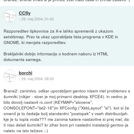
CCfly
::
29. maj 2004, 01:42
Razporeditev tipkovnice za X-e lahko spremeniš z ukazom
setxkbmap. Prav ta ukaz uporabljata tista programa v KDE in
GNOME, ki menjata razporeditev.
Brskljalniki dobijo informacijo o kodnem naboru iz HTML
dokumenta samega.
borchi
::
29. maj 2004, 08:30
Brane2: zanimivo. odkar uporabljam gentoo nisem mel problemov s
šumniki (nikjer - sicer je moj primarni desktop XFCE4). in vedno je
bilo dovolj nastavit rc.conf (KEYMAP="slovene",
CONSOLEFONT="lat2-16")in XFConfig ("XkbLayout" "si"). kot si že
omenil je to čedalje bolj standardni "postopek" v vseh distribucijah.
kje je tu topla voda??? me zanima katere nastavitve si prej mel, da
ti niso delali šumniki? kr ziher bom pri nasledni instalaciji gentoo-ja
naletu na isto težavo ;-)