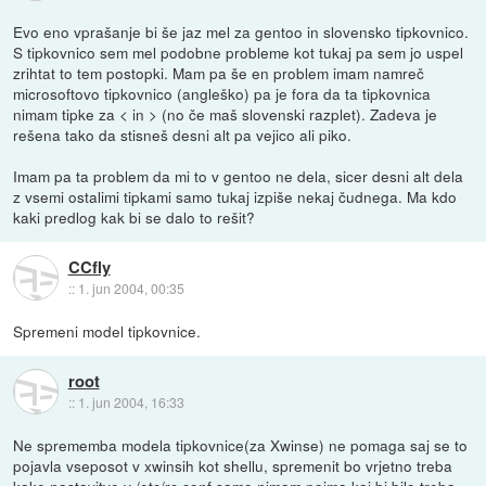
Evo eno vprašanje bi še jaz mel za gentoo in slovensko tipkovnico.
S tipkovnico sem mel podobne probleme kot tukaj pa sem jo uspel
zrihtat to tem postopki. Mam pa še en problem imam namreč
microsoftovo tipkovnico (angleško) pa je fora da ta tipkovnica
nimam tipke za < in > (no če maš slovenski razplet). Zadeva je
rešena tako da stisneš desni alt pa vejico ali piko.
Imam pa ta problem da mi to v gentoo ne dela, sicer desni alt dela
z vsemi ostalimi tipkami samo tukaj izpiše nekaj čudnega. Ma kdo
kaki predlog kak bi se dalo to rešit?
CCfly
::
1. jun 2004, 00:35
Spremeni model tipkovnice.
root
::
1. jun 2004, 16:33
Ne sprememba modela tipkovnice(za Xwinse) ne pomaga saj se to
pojavla vseposot v xwinsih kot shellu, spremenit bo vrjetno treba