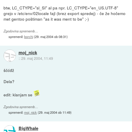
btw, LC_CTYPE="sl_SI" al pa npr. LC_CTYPE="en_US.UTF-8"
grejo v /etc/env/02locale fajl (brez export spredej) - če že hočemo
met gentoo poštiman "as it was ment to be" ;-)
Zgodovina sprememb…
spremenil:
borchi
(
29. maj 2004 ob 08:31
)
moj_nick
::
29. maj 2004, 11:49
ščćđž
Dela?
edit: klanjam se
Zgodovina sprememb…
spremenil:
moj_nick
(
29. maj 2004 ob 11:49
)
BigWhale