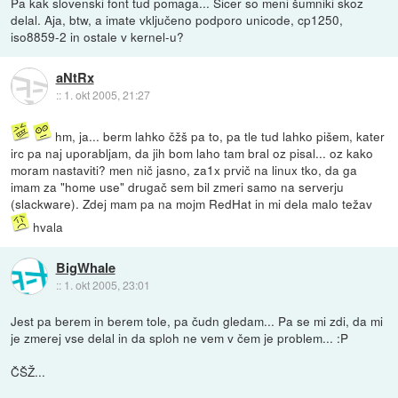
Pa kak slovenski font tud pomaga... Sicer so meni šumniki skoz
delal. Aja, btw, a imate vključeno podporo unicode, cp1250,
iso8859-2 in ostale v kernel-u?
aNtRx
::
1. okt 2005, 21:27
hm, ja... berm lahko čžš pa to, pa tle tud lahko pišem, kater
irc pa naj uporabljam, da jih bom laho tam bral oz pisal... oz kako
moram nastaviti? men nič jasno, za1x prvič na linux tko, da ga
imam za "home use" drugač sem bil zmeri samo na serverju
(slackware). Zdej mam pa na mojm RedHat in mi dela malo težav
hvala
BigWhale
::
1. okt 2005, 23:01
Jest pa berem in berem tole, pa čudn gledam... Pa se mi zdi, da mi
je zmerej vse delal in da sploh ne vem v čem je problem... :P
ČŠŽ...