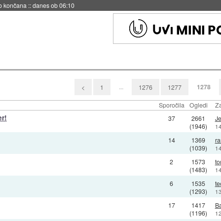
no končana
::
danes ob 06:10
...
1278
<
1
1276
1277
Sporočila
Ogledi
Za
er!
37
2661
J
(1946)
14
14
1369
ra
(1039)
14
2
1573
to
(1483)
14
6
1535
te
(1293)
13
17
1417
B
(1196)
12