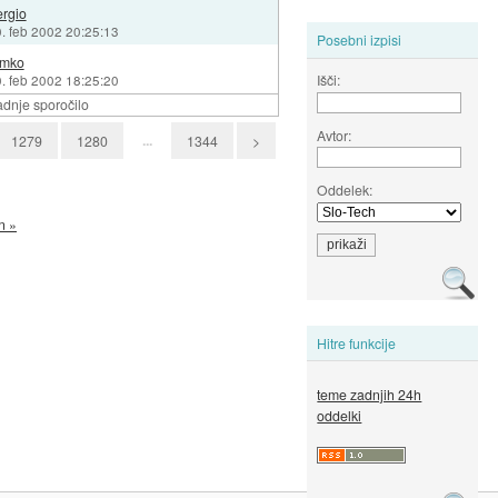
rgio
. feb 2002 20:25:13
Posebni izpisi
imko
Išči:
. feb 2002 18:25:20
dnje sporočilo
Avtor:
...
1279
1280
1344
>
Oddelek:
n »
Hitre funkcije
teme zadnjih 24h
oddelki