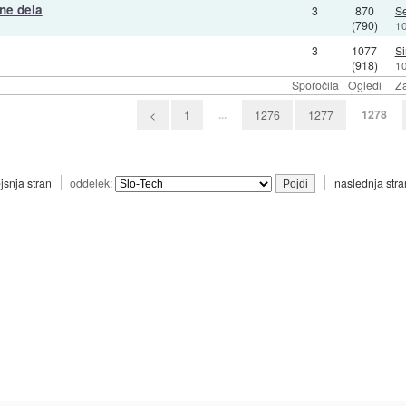
ne dela
3
870
Se
(790)
10
3
1077
S
(918)
10
Sporočila
Ogledi
Za
...
1278
<
1
1276
1277
jsnja stran
oddelek:
naslednja stra