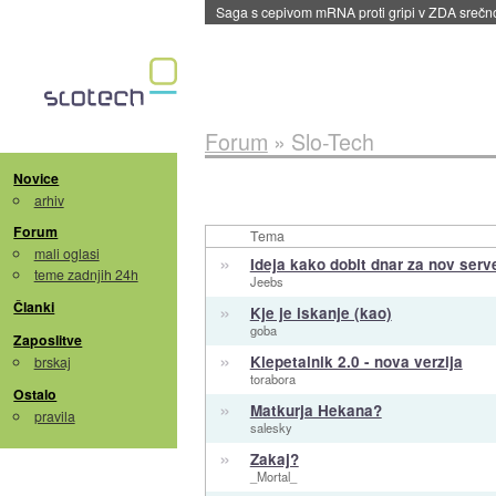
Saga s cepivom mRNA proti gripi v ZDA sreč
Forum
»
Slo-Tech
Novice
arhiv
Forum
Tema
mali oglasi
»
Ideja kako dobit dnar za nov serv
teme zadnjih 24h
Jeebs
»
Članki
Kje je iskanje (kao)
goba
Zaposlitve
»
Klepetalnik 2.0 - nova verzija
brskaj
torabora
Ostalo
»
Matkurja Hekana?
pravila
salesky
»
Zakaj?
_Mortal_