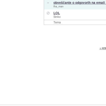
»
obveščanje o odgovorih na email 
tha_man
⊘
LOL
Simko
Tema
« pre