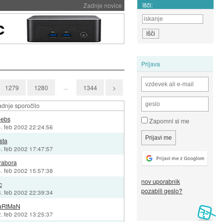
Išči:
Zadnje novice
Prijava
...
1279
1280
1344
>
dnje sporočilo
eebs
Zapomni si me
. feb 2002 22:24:56
sta
. feb 2002 17:47:57
rabora
. feb 2002 15:57:38
nov uporabnik
c
pozabili geslo?
. feb 2002 22:39:34
aRtMaN
. feb 2002 13:25:37