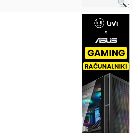
Na vrh ^