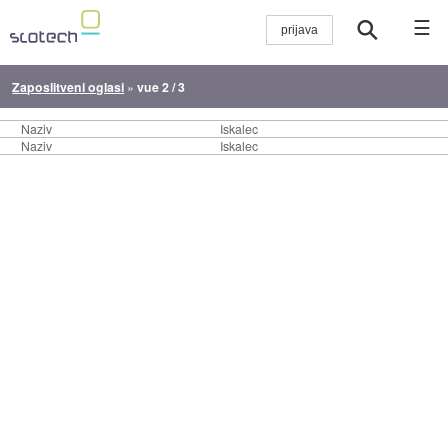
☰
Zaposlitveni oglasi
»
vue 2 / 3
Naziv
Iskalec
Naziv
Iskalec