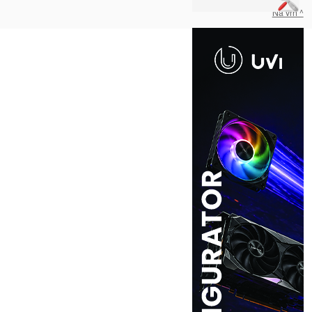
Na vrh ^