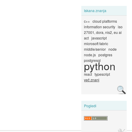
Iskana znanja
c++
cloud platforms
information security
iso
27001, dora, nis2, eu ai
act
javascript
microsoft fabric
middle/senior
node
node.js
postgres
postgresql
python
react
typescript
več znanj
Pogledi