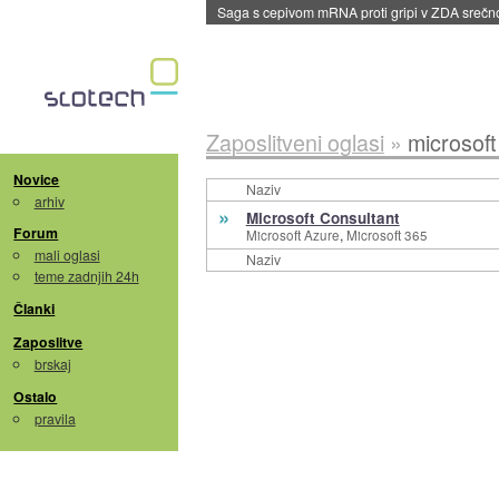
Saga s cepivom mRNA proti gripi v ZDA sreč
Zaposlitveni oglasi
»
microsoft
Novice
Naziv
arhiv
»
Microsoft Consultant
Forum
,
Microsoft Azure
Microsoft 365
mali oglasi
Naziv
teme zadnjih 24h
Članki
Zaposlitve
brskaj
Ostalo
pravila