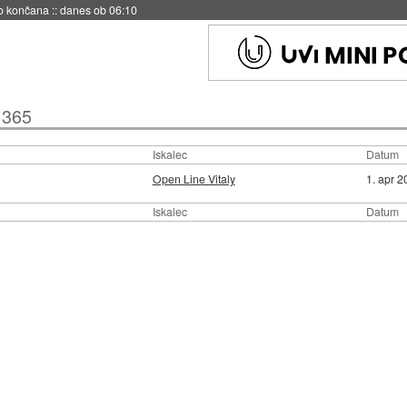
no končana
::
danes ob 06:10
 365
Iskalec
Datum
Open Line Vitaly
1. apr 2
Iskalec
Datum