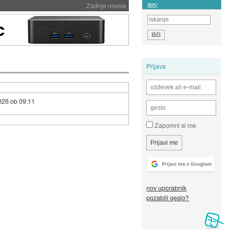
Išči:
Zadnje novice
Prijava
026 ob 09:11
Zapomni si me
nov uporabnik
pozabili geslo?