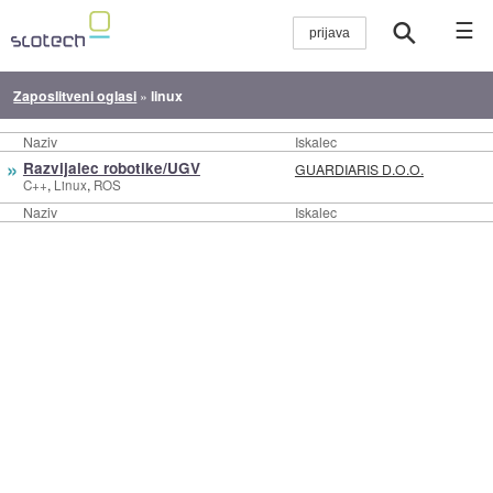
☰
Zaposlitveni oglasi
»
linux
Naziv
Iskalec
»
Razvijalec robotike/UGV
GUARDIARIS D.O.O.
,
,
C++
Linux
ROS
Naziv
Iskalec