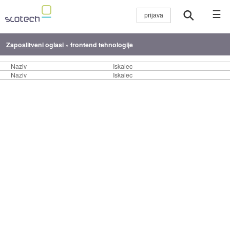
☰
Zaposlitveni oglasi
»
frontend tehnologije
Naziv
Iskalec
Naziv
Iskalec