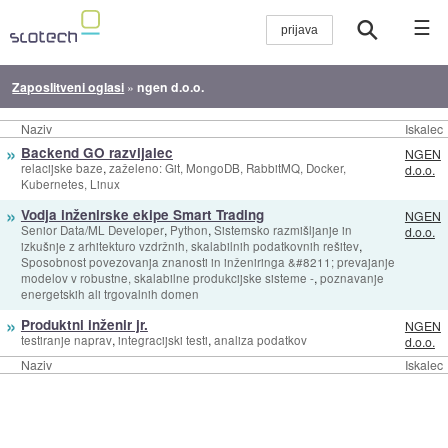
☰
Zaposlitveni oglasi
»
ngen d.o.o.
Naziv
Iskalec
»
Backend GO razvijalec
NGEN
,
relacijske baze
zaželeno: Git, MongoDB, RabbitMQ, Docker,
d.o.o.
Kubernetes, Linux
»
Vodja inženirske ekipe Smart Trading
NGEN
,
,
Senior Data/ML Developer
Python
Sistemsko razmišljanje in
d.o.o.
,
izkušnje z arhitekturo vzdržnih, skalabilnih podatkovnih rešitev
Sposobnost povezovanja znanosti in inženiringa &#8211; prevajanje
,
modelov v robustne, skalabilne produkcijske sisteme -
poznavanje
energetskih ali trgovalnih domen
»
Produktni inženir jr.
NGEN
,
,
testiranje naprav
integracijski testi
analiza podatkov
d.o.o.
Naziv
Iskalec