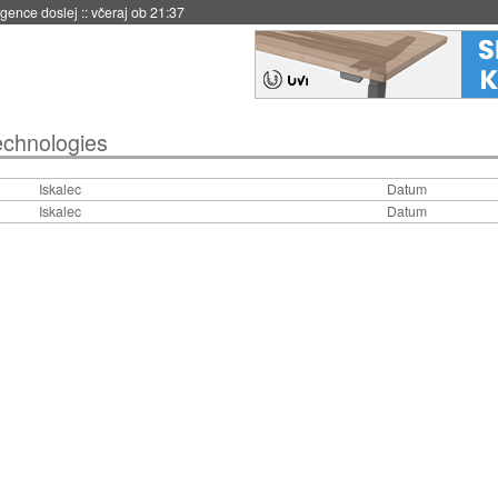
igence doslej
::
včeraj ob 21:37
echnologies
Iskalec
Datum
Iskalec
Datum