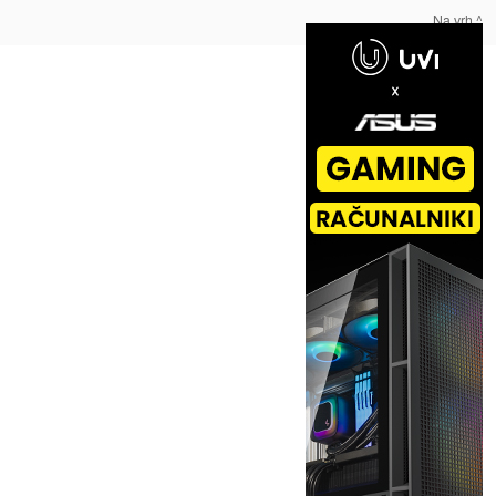
Na vrh ^