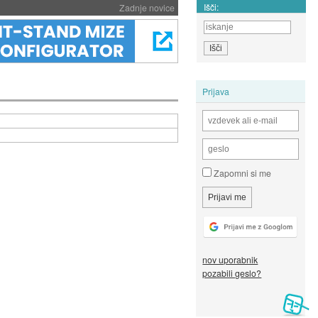
Išči:
Zadnje novice
Prijava
Zapomni si me
nov uporabnik
pozabili geslo?