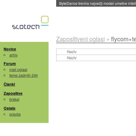
ByteDance trenira največji model umetne intel
Zaposlitveni oglasi
»
flycom+t
Novice
Naziv
arhiv
Naziv
Forum
mali oglasi
teme zadnjih 24h
Članki
Zaposlitve
brskaj
Ostalo
pravila