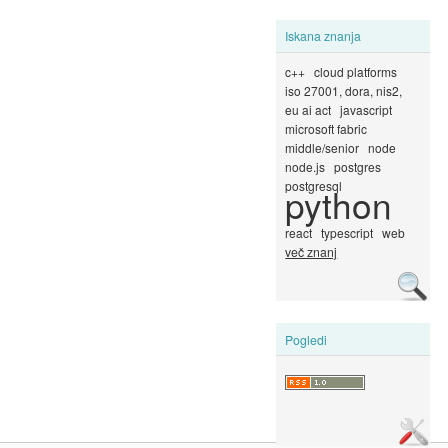
Iskana znanja
c++
cloud platforms
iso 27001, dora, nis2,
eu ai act
javascript
microsoft fabric
middle/senior
node
node.js
postgres
postgresql
python
react
typescript
web
več znanj
Pogledi