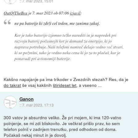
::
7. mar 2023, 15:01
OutOfTheBox
je
7. mar 2023 ob 07:06
izjavil
:
ne pa baterije ki zdrži cel teden, me zanima zakaj.
Ker je tako baterijo izjemno težko narediti in je napredek pri
razvoju baterij počasnejši kot je demand za energijo, ki jo
naprava potrebuje. Naši telefoni namreč delajo vedno več stvari,
ki so požrešni, tako je vedno neka cena ki jo za to plačaš, kar je
ponavadi pri avtonomiji baterije.
Kakšno napajanje pa ima trikoder v Zvezdnih stezah? Res, da je
do takrat
še vsaj kakšnih
štirideset let
, a vseeno ...
Ganon
::
7. mar 2023, 17:13
300 vatov je absurdno veliko. Že pri mojem, ki ima 120-vatno
polnjenje, se mi zdi bliskovito. Je večkrat prišlo prav, ko sem
telefon polnil v zadnjem trenutku, pred odhodom od doma.
Počakaš nekaj minut in je dovolj.