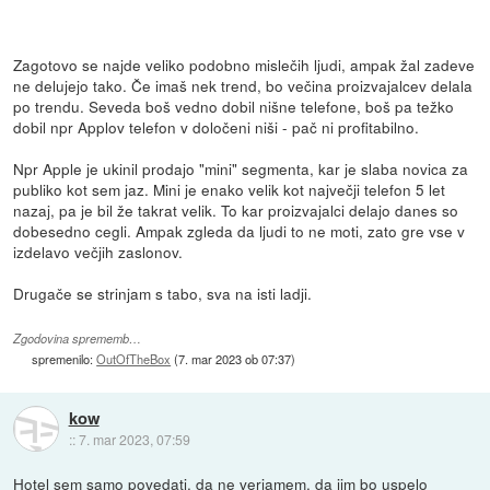
Zagotovo se najde veliko podobno mislečih ljudi, ampak žal zadeve
ne delujejo tako. Če imaš nek trend, bo večina proizvajalcev delala
po trendu. Seveda boš vedno dobil nišne telefone, boš pa težko
dobil npr Applov telefon v določeni niši - pač ni profitabilno.
Npr Apple je ukinil prodajo "mini" segmenta, kar je slaba novica za
publiko kot sem jaz. Mini je enako velik kot največji telefon 5 let
nazaj, pa je bil že takrat velik. To kar proizvajalci delajo danes so
dobesedno cegli. Ampak zgleda da ljudi to ne moti, zato gre vse v
izdelavo večjih zaslonov.
Drugače se strinjam s tabo, sva na isti ladji.
Zgodovina sprememb…
spremenilo:
OutOfTheBox
(
7. mar 2023 ob 07:37
)
kow
::
7. mar 2023, 07:59
Hotel sem samo povedati, da ne verjamem, da jim bo uspelo