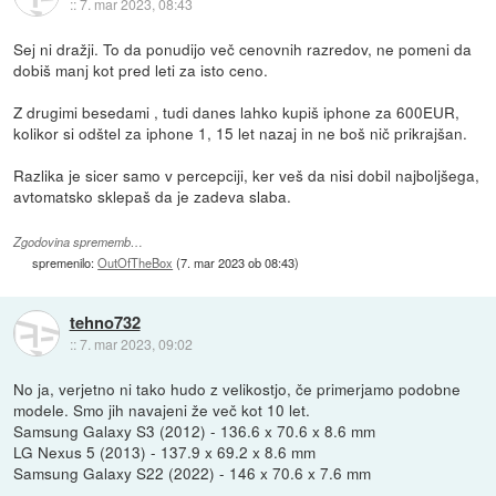
::
7. mar 2023, 08:43
Sej ni dražji. To da ponudijo več cenovnih razredov, ne pomeni da
dobiš manj kot pred leti za isto ceno.
Z drugimi besedami , tudi danes lahko kupiš iphone za 600EUR,
kolikor si odštel za iphone 1, 15 let nazaj in ne boš nič prikrajšan.
Razlika je sicer samo v percepciji, ker veš da nisi dobil najboljšega,
avtomatsko sklepaš da je zadeva slaba.
Zgodovina sprememb…
spremenilo:
OutOfTheBox
(
7. mar 2023 ob 08:43
)
tehno732
::
7. mar 2023, 09:02
No ja, verjetno ni tako hudo z velikostjo, če primerjamo podobne
modele. Smo jih navajeni že več kot 10 let.
Samsung Galaxy S3 (2012) - 136.6 x 70.6 x 8.6 mm
LG Nexus 5 (2013) - 137.9 x 69.2 x 8.6 mm
Samsung Galaxy S22 (2022) - 146 x 70.6 x 7.6 mm