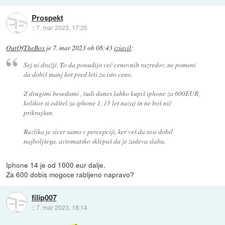
Prospekt
::
7. mar 2023, 17:25
OutOfTheBox
je
7. mar 2023 ob 08:43
izjavil
:
Sej ni dražji. To da ponudijo več cenovnih razredov, ne pomeni
da dobiš manj kot pred leti za isto ceno.
Z drugimi besedami , tudi danes lahko kupiš iphone za 600EUR,
kolikor si odštel za iphone 1, 15 let nazaj in ne boš nič
prikrajšan.
Razlika je sicer samo v percepciji, ker veš da nisi dobil
najboljšega, avtomatsko sklepaš da je zadeva slaba.
Iphone 14 je od 1000 eur dalje.
Za 600 dobis mogoce rabljeno napravo?
filip007
::
7. mar 2023, 18:14