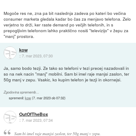
Mogoče res ne, zna pa bit naslednja zadeva po kateri bo večina
consumer marketa gledala kadar bo čas za menjavo telefona. Zelo
verjetno to drži, ker raste demand po večjih telefonih, in s
prepogljivim telefonom lahko praktično nosiš "televizijo" v žepu za
"manj" prostora.
kow
::
7. mar 2023, 07:30
Ja, samo bodo tezji. Ze tako so telefoni v tezi precej nazadovali in
so na nek nacin "manj" mobilni. Sam bi imel raje manjsi zaslon, ter
50g manj v zepu. Vsakic, ko kupim telefon je tezji in okornejsi.
Zgodovina sprememb…
spremenil:
kow
(
7. mar 2023 ob 07:32
)
OutOfTheBox
::
7. mar 2023, 07:34
Sam bi imel raje manjsi zaslon, ter 50g manj v zepu.