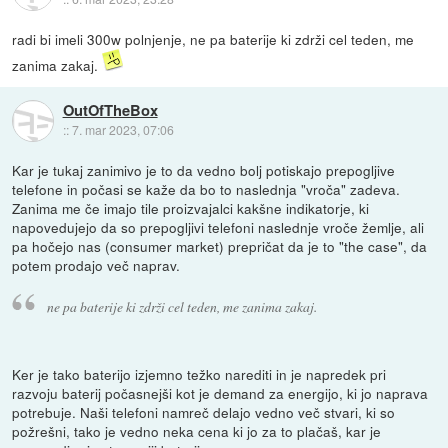
radi bi imeli 300w polnjenje, ne pa baterije ki zdrži cel teden, me
zanima zakaj.
OutOfTheBox
::
7. mar 2023, 07:06
Kar je tukaj zanimivo je to da vedno bolj potiskajo prepogljive
telefone in počasi se kaže da bo to naslednja "vroča" zadeva.
Zanima me če imajo tile proizvajalci kakšne indikatorje, ki
napovedujejo da so prepogljivi telefoni naslednje vroče žemlje, ali
pa hočejo nas (consumer market) prepričat da je to "the case", da
potem prodajo več naprav.
ne pa baterije ki zdrži cel teden, me zanima zakaj.
Ker je tako baterijo izjemno težko narediti in je napredek pri
razvoju baterij počasnejši kot je demand za energijo, ki jo naprava
potrebuje. Naši telefoni namreč delajo vedno več stvari, ki so
požrešni, tako je vedno neka cena ki jo za to plačaš, kar je