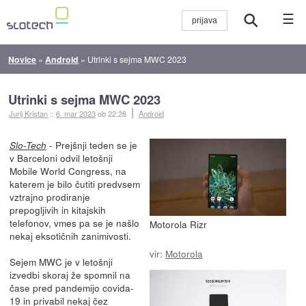
☰
Novice
»
Android
»
Utrinki s sejma MWC 2023
Utrinki s sejma MWC 2023
Jurij Kristan
::
6. mar 2023
ob 22:28
Android
- Prejšnji teden se je
Slo-Tech
v Barceloni odvil letošnji
Mobile World Congress, na
katerem je bilo čutiti predvsem
vztrajno prodiranje
prepogljivih in kitajskih
telefonov, vmes pa se je našlo
Motorola Rizr
nekaj eksotičnih zanimivosti.
vir:
Motorola
Sejem MWC je v letošnji
izvedbi skoraj že spomnil na
čase pred pandemijo covida-
19 in privabil nekaj čez