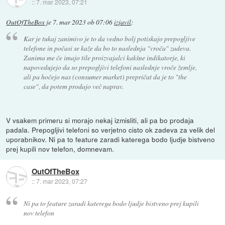
::
7. mar 2023, 07:21
OutOfTheBox
je
7. mar 2023 ob 07:06
izjavil
:
Kar je tukaj zanimivo je to da vedno bolj potiskajo prepogljive
telefone in počasi se kaže da bo to naslednja "vroča" zadeva.
Zanima me če imajo tile proizvajalci kakšne indikatorje, ki
napovedujejo da so prepogljivi telefoni naslednje vroče žemlje,
ali pa hočejo nas (consumer market) prepričat da je to "the
case", da potem prodajo več naprav.
V vsakem primeru si morajo nekaj izmisliti, ali pa bo prodaja
padala. Prepogljivi telefoni so verjetno cisto ok zadeva za velik del
uporabnikov. Ni pa to feature zaradi katerega bodo ljudje bistveno
prej kupili nov telefon, domnevam.
OutOfTheBox
::
7. mar 2023, 07:27
Ni pa to feature zaradi katerega bodo ljudje bistveno prej kupili
nov telefon