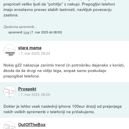
prepricati veliko ljudi da "pohitijo" z nakupi. Prepogljivi telefoni
imajo enostavno prevec slabih lastnosti, navkljub povecanju
zaslona.
Zgodovina sprememb…
spremenil:
kow
(
7. mar 2023 ob 08:00
)
stara mama
::
7. mar 2023, 08:24
Nokia g22 nakazuje zanimiv trend (in potrošniku dejansko v korist),
škoda da še drugi ne vidijo tega, ampak samo poskušajo
prepogibat telefone.
Prospekt
::
7. mar 2023, 08:29
Dokler je lahko vsak naslednji iphone 100eur drazji od prejsnjega
nekih velikih sprememb v telefoniji ne pričakujemo.
OutOfTheBox