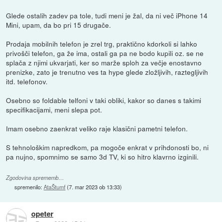
Glede ostalih zadev pa tole, tudi meni je žal, da ni več iPhone 14
Mini, upam, da bo pri 15 drugače.
Prodaja mobilnih telefon je zrel trg, praktično kdorkoli si lahko
privošči telefon, ga že ima, ostali ga pa ne bodo kupili oz. se ne
splača z njimi ukvarjati, ker so marže sploh za večje enostavno
prenizke, zato je trenutno ves ta hype glede zložljivih, raztegljivih
itd. telefonov.
Osebno so foldable telfoni v taki obliki, kakor so danes s takimi
specifikacijami, meni slepa pot.
Imam osebno zaenkrat veliko raje klasični pametni telefon.
S tehnološkim napredkom, pa mogoče enkrat v prihdonosti bo, ni
pa nujno, spomnimo se samo 3d TV, ki so hitro klavrno izginili.
Zgodovina sprememb…
spremenilo:
AtaŠtumf
(
7. mar 2023 ob 13:33
)
opeter