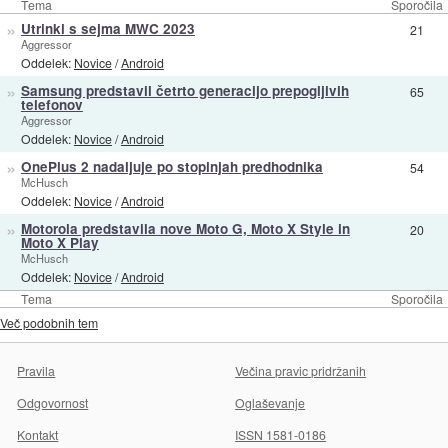
Tema
Sporočila
»
Utrinki s sejma MWC 2023
21
Aggressor
Oddelek:
Novice
/
Android
»
Samsung predstavil četrto generacijo prepogljivih
65
telefonov
Aggressor
Oddelek:
Novice
/
Android
»
OnePlus 2 nadaljuje po stopinjah predhodnika
54
McHusch
Oddelek:
Novice
/
Android
»
Motorola predstavila nove Moto G, Moto X Style in
20
Moto X Play
McHusch
Oddelek:
Novice
/
Android
Tema
Sporočila
Več podobnih tem
Pravila
Večina pravic pridržanih
Odgovornost
Oglaševanje
Kontakt
ISSN 1581-0186