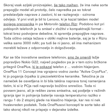
Skoraj vsak azijski proizvajalec,
še tako majhen
, že ima neke sorte
prepogljiv model ali prototip, čelo napredka pa so tokrat
predstavljale naprave z zasloni, ki se raztegnejo - oziroma
odvijejo. V prvi vrsti je bil to Lenovo, ki je kazal takšen model
svojega prenosnika
in pa Motorolin
telefon Rizr
. Podobno kot pri
poklopnih telefonih je tu smisel v zložitvi v kompaktnejši format -
tokrat brez podvojene debeline, ki spremlja prepogljive naprave.
Toda očitno ostaja težava v obliki majhne baterije, saj je ta v Rizru
velika samo 3000 mAh; pa tudi še ni jasno, ali ima mehanizem
morebiti težave z odpornostjo in dolgoživostjo.
Kar se tiče inovativne sestave telefonov,
smo že omenili
lažje
popravljivo Nokio G22, največ pogledov pa je v tem oziru bržkone
pritegnil OnePlus,
ki je pokazal
telefon z ... vodnim hlajenjem.
OnePlus 11 Concept ima vgrajeno vodno zanko "Active CryoFlux",
ki jo poganja črpalka iz piezoelektrične keramike. Tekočina je za
nameček še osvetljena in bi bila takšna naprava torej namenjena
tistim, ki si iz PCja radi napravijo božično smrečico. Toda ni
povsem jasno, ali je rešitev zares smiselna, saj podjetje v režimih
igranja iger in polnjenja baterije navaja temperaturno razliko v
rangu 1 do 2 stopinj glede na klasično hlajenje, kar res ni nek
hvalevreden podatek. Toda OnePlusovi koncepti te sorte tako ali
tako skoraj nikoli ne prispejo v dejanske izdelke.