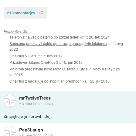
21 komentarjev
Preberite si še…
Telefon z največjo baterijo bo zdržal teden dni
::
26. feb 2024
Samsung predstavil četrto generacijo prepogljivih telefonov
::
11. avg
2022
OnePlus 5T je tu
::
17. nov 2017
Prizadeven kitajec OnePlus 3
::
15. jun 2016
Motorola predstavila nove Moto G, Moto X Style in Moto X Play
::
29.
jul 2015
OnePlus 2 nadaljuje po stopinjah predhodnika
::
28. jul 2015
mrTwelveTrees
::
6. mar 2023, 22:43
Zmanjkuje jim pravih idej.
Pep3Laugh
::
6. mar 2023, 23:28