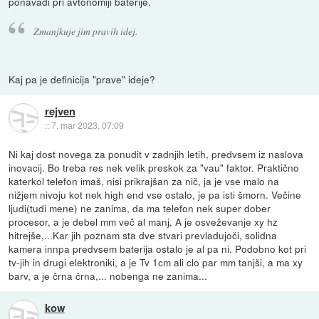
ponavadi pri avtonomiji baterije.
Zmanjkuje jim pravih idej.
Kaj pa je definicija "prave" ideje?
rejven
::
7. mar 2023, 07:09
Ni kaj dost novega za ponudit v zadnjih letih, predvsem iz naslova
inovacij. Bo treba res nek velik preskok za "vau" faktor. Praktično
katerkol telefon imaš, nisi prikrajšan za nič, ja je vse malo na
nižjem nivoju kot nek high end vse ostalo, je pa isti šmorn. Večine
ljudi(tudi mene) ne zanima, da ma telefon nek super dober
procesor, a je debel mm več al manj, A je osveževanje xy hz
hitrejše,...Kar jih poznam sta dve stvari prevladujoči, solidna
kamera innpa predvsem baterija ostalo je al pa ni. Podobno kot pri
tv-jih in drugi elektroniki, a je Tv 1cm ali clo par mm tanjši, a ma xy
barv, a je črna črna,... nobenga ne zanima...
kow