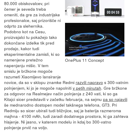
80.000 obiskovalcev, pri
čemer je seveda treba
omeniti, da gre za industrijske
profesionalce, saj prizorišče ni
odprto za slehernika.
Podobno kot na Cesu,
proizvajalci tu pokažejo tako
dokončane izdelke tik pred
prodajo, kakor tudi
eksperimentalne zamisli, ki so
namenjene pretežno
OnePlus 11 Concept
napenjanju mišic. V tem
smislu je bržkone mogoče
razumeti Xiaomijevo lansiranje
novice, da so v sklopu znamke Redmi
razvili napravo
s 300-vatnim
polnjenjem, ki jo je mogoče napolniti
v petih minutah
. Gre bržkone
za odgovor na Realmejev način polnjenja z 240 vati, ki so ga
Kitajci sicer predstavili v začetku februarja, na sejmu
pa so najavili
še mednarodno dostopen model takšnega telefona, GT3. Pri
Redmiju so sicer ubirali tudi bližnjice, saj je baterija razmeroma
majhna - 4100 mAh, tudi zaradi dodatnega prostora, ki ga zahteva
hlajenje. Ni jasno, v katerem modelu in kdaj bo 300-vatno
polnjenje prvič na voljo.