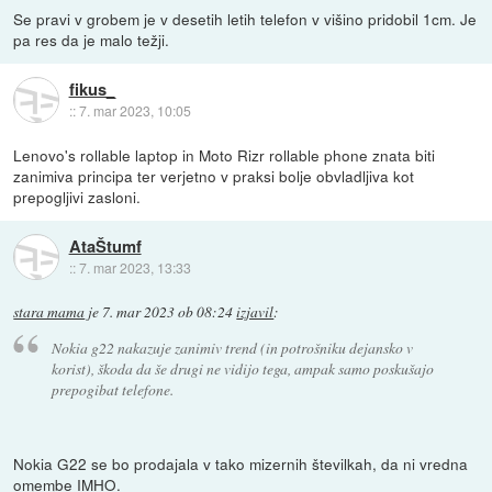
Se pravi v grobem je v desetih letih telefon v višino pridobil 1cm. Je
pa res da je malo težji.
fikus_
::
7. mar 2023, 10:05
Lenovo's rollable laptop in Moto Rizr rollable phone znata biti
zanimiva principa ter verjetno v praksi bolje obvladljiva kot
prepogljivi zasloni.
AtaŠtumf
::
7. mar 2023, 13:33
stara mama
je
7. mar 2023 ob 08:24
izjavil
:
Nokia g22 nakazuje zanimiv trend (in potrošniku dejansko v
korist), škoda da še drugi ne vidijo tega, ampak samo poskušajo
prepogibat telefone.
Nokia G22 se bo prodajala v tako mizernih številkah, da ni vredna
omembe IMHO.