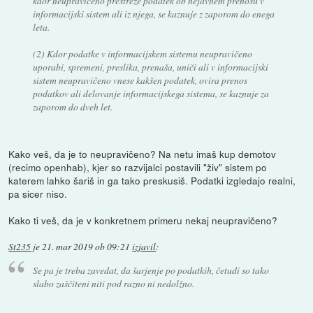
kdor neupravičeno prestreže podatek ob nejavnem prenosu v
informacijski sistem ali iz njega, se kaznuje z zaporom do enega
leta.
(2) Kdor podatke v informacijskem sistemu neupravičeno
uporabi, spremeni, preslika, prenaša, uniči ali v informacijski
sistem neupravičeno vnese kakšen podatek, ovira prenos
podatkov ali delovanje informacijskega sistema, se kaznuje za
zaporom do dveh let.
Kako veš, da je to neupravičeno? Na netu imaš kup demotov
(recimo openhab), kjer so razvijalci postavili "živ" sistem po
katerem lahko šariš in ga tako preskusiš. Podatki izgledajo realni,
pa sicer niso.
Kako ti veš, da je v konkretnem primeru nekaj neupravičeno?
St235
je
21. mar 2019 ob 09:21
izjavil
:
Se pa je treba zavedat, da šarjenje po podatkih, četudi so tako
slabo zaščiteni niti pod razno ni nedolžno.