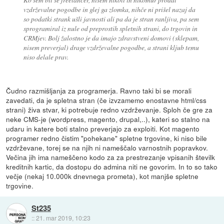
vzdrževalne pogodbe in glej ga zlomka, nihče ni prišel nazaj da
so podatki strank ušli javnosti ali pa da je stran ranljiva, pa sem
sprogramiral iz nule od preprostih spletnih strani, do trgovin in
CRMjev. Bolj žalostno je da imajo zdravstveni domovi (sklepam,
nisem preverjal) drage vzdrževalne pogodbe, a strani kljub temu
niso delale prav.
Čudno razmišljanja za programerja. Ravno taki bi se morali
zavedati, da je spletna stran (če izvzamemo enostavne html/css
strani) živa stvar, ki potrebuje redno vzdrževanje. Sploh če gre za
neke CMS-je (wordpress, magento, drupal,..), kateri so stalno na
udaru in katere boti stalno preverjajo za exploiti. Kot magento
programer redno čistim "pohekane" spletne trgovine, ki niso bile
vzdrževane, torej se na njih ni nameščalo varnostnih popravkov.
Večina jih ima nameščeno kodo za za prestrezanje vpisanih številk
kreditnih kartic, da dostopu do admina niti ne govorim. In to so tako
večje (nekaj 10.000k dnevnega prometa), kot manjše spletne
trgovine.
St235
::
21. mar 2019, 10:23