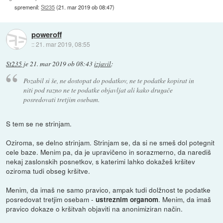
spremenil:
St235
(
21. mar 2019 ob 08:47
)
poweroff
::
21. mar 2019, 08:55
St235
je
21. mar 2019 ob 08:43
izjavil
:
Pozabil si še, ne dostopat do podatkov, ne te podatke kopirat in
niti pod razno ne te podatke objavljat ali kako drugače
posredovati tretjim osebam.
S tem se ne strinjam.
Oziroma, se delno strinjam. Strinjam se, da si ne smeš dol potegnit
cele baze. Menim pa, da je upravičeno in sorazmerno, da narediš
nekaj zaslonskih posnetkov, s katerimi lahko dokažeš kršitev
oziroma tudi obseg kršitve.
Menim, da imaš ne samo pravico, ampak tudi dolžnost te podatke
posredovat tretjim osebam -
. Menim, da imaš
ustreznim organom
pravico dokaze o kršitvah objaviti na anonimiziran način.