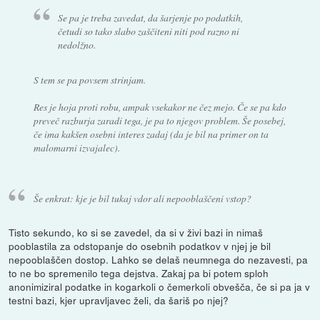
Se pa je treba zavedat, da šarjenje po podatkih,
četudi so tako slabo zaščiteni niti pod razno ni
nedolžno.
S tem se pa povsem strinjam.
Res je hoja proti robu, ampak vsekakor ne čez mejo. Če se pa kdo
preveč razburja zaradi tega, je pa to njegov problem. Še posebej,
če ima kakšen osebni interes zadaj (da je bil na primer on ta
malomarni izvajalec).
Še enkrat: kje je bil tukaj vdor ali nepooblaščeni vstop?
Tisto sekundo, ko si se zavedel, da si v živi bazi in nimaš
pooblastila za odstopanje do osebnih podatkov v njej je bil
nepooblaščen dostop. Lahko se delaš neumnega do nezavesti, pa
to ne bo spremenilo tega dejstva. Zakaj pa bi potem sploh
anonimiziral podatke in kogarkoli o čemerkoli obvešča, če si pa ja v
testni bazi, kjer upravljavec želi, da šariš po njej?