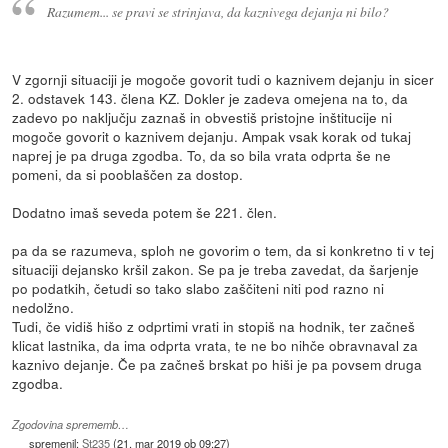
Razumem... se pravi se strinjava, da kaznivega dejanja ni bilo?
V zgornji situaciji je mogoče govorit tudi o kaznivem dejanju in sicer
2. odstavek 143. člena KZ. Dokler je zadeva omejena na to, da
zadevo po naključju zaznaš in obvestiš pristojne inštitucije ni
mogoče govorit o kaznivem dejanju. Ampak vsak korak od tukaj
naprej je pa druga zgodba. To, da so bila vrata odprta še ne
pomeni, da si pooblaščen za dostop.
Dodatno imaš seveda potem še 221. člen.
pa da se razumeva, sploh ne govorim o tem, da si konkretno ti v tej
situaciji dejansko kršil zakon. Se pa je treba zavedat, da šarjenje
po podatkih, četudi so tako slabo zaščiteni niti pod razno ni
nedolžno.
Tudi, če vidiš hišo z odprtimi vrati in stopiš na hodnik, ter začneš
klicat lastnika, da ima odprta vrata, te ne bo nihče obravnaval za
kaznivo dejanje. Če pa začneš brskat po hiši je pa povsem druga
zgodba.
Zgodovina sprememb…
spremenil:
St235
(
21. mar 2019 ob 09:27
)