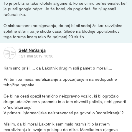
To je približno tako idiotski argument, ko če cimru bereš emale, ker
je pustil google odprt. Je že hotel, da pogledaš, če ni ugasnil
računalnika.
O slaboumnem namigovanju, da naj bi bil sedaj že kar razvijalec
spletne strani pa je škoda časa. Glede na blodnje uporabnikov
tega foruma imam tako že najmanj 20 služb.
SeMiNeSanja
::
21. mar 2019, 10:36
Kam smo prišli.... da Lakotnik drugim soli pamet o morali....
Pri tem pa meša moraliziranje z opozarjanjem na nedopustne
tehnične napake.
Če bi na cesti opazil tehnično neizpravno vozilo, ki bi ogrožalo
druge udeležence v prometu in o tem obvestil policijo, nebi govoril
o 'moraliziranju'.
V primeru informacijske neizpravnosti pa govori o 'moraliziranju'?
Mislim, da bi moral Lakotnik sam malo razmisliti o lastnem
moraliziranju in svojem pristopu do etike. Marsikatera njegova