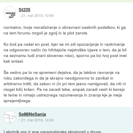
St235
::
21. mar 2019, 10:59
normalno, tvoje moraliziranje o obravnavi osebnih podatkov, ki ga
na tem forumu mrgoli je zgolj in le plot zarote.
Ko boš pa našel en post, kjer se mi zdi opozarjanje in razkrivanje
na odgovoren način (to hihitajoče najstniške izjave o tem, da je bil
na seznamu tudi znani slovenec niso), sporno pa bo tvoj post imel
kak smisel.
Še vedno pa to ne spremeni dejstva, da je takšno ravnanje na
robu zakonitega in da je skrajno neodgovorno to zanikat in
arbitrarno trditi, da zakon ni (in pri tem jasno namigovati, da niti ni
mogel biti) kršen. Pa ne zaradi tebe, ampak zaradi vseh ki berejo
te teme in nimajo ustreznega razumevanja in znanja kje je meja
sprejemljivega.
SeMiNeSanja
::
21. mar 2019, 14:04
Lakotnik gre iz ene paragrafarske skrajnosti v drugo.