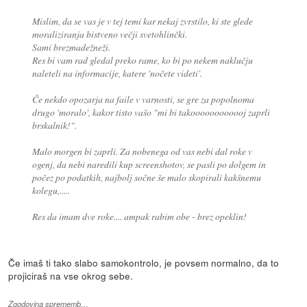
Mislim, da se vas je v tej temi kar nekaj zvrstilo, ki ste glede
moraliziranja bistveno večji svetohlinčki.
Sami brezmadežneži.
Res bi vam rad gledal preko rame, ko bi po nekem naklučju
naleteli na informacije, katere 'nočete videti'.
Če nekdo opozarja na faile v varnosti, se gre za popolnoma
drugo 'moralo', kakor tisto vašo "mi bi takoooooooooooj zaprli
brskalnik!".
Malo morgen bi zaprli. Za nobenega od vas nebi dal roke v
ogenj, da nebi naredili kup screenshotov, se pasli po dolgem in
počez po podatkih, najbolj sočne še malo skopirali kakšnemu
kolegu,.....
Res da imam dve roke.... ampak rabim obe - brez opeklin!
Če imaš ti tako slabo samokontrolo, je povsem normalno, da to
projiciraš na vse okrog sebe.
Zgodovina sprememb…