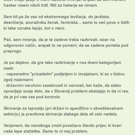
hacker nisem nikoli trdil. Niti za hekerja se nimam.
Sem bil pa že vse od ekstremnega levičarja, do janšista,
desničarja, sovražnika žensk, feminista... samo to več pove o tistih
ki take oznake lepijo, kot o meni.
Pač, sem mnenja, da je te zadeve treba razkrivati, sicer na
odgovoren način, ampak to ne pomeni, da se zadeve pometa pod
preprogo.
Je pa dejstvo, da gre tako razkrivanje v nos dvem kategorijam
oseb:
- neposredno "prizadetim" podjetjem in izvajalcem, ki so v bistvu
zgolj malomarni
- državnim varuhom zasebnosti in varnosti, ker kaže, da slabo
opravljajo svoje delo, da v Sloveniji problemi obstajajo in da ni res,
da je pri nas vse pod kontrolo.
Skrivanje za tajnostjo (pri državi in specifično v obveščevalnem
sektorju) je praviloma skrivanje slabega dela ali celo nedela.
Verjamem, da marsikoga zmoti povečano število prijav, ki kvari
naše lepe statistike. Samo to ni moj problem.