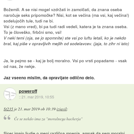
Božemili. A se nisi mogel vzdržati in zamolčati, da znana oseba
naročuje seks pripomočke? Nisi, kot se večina (ma vsi, kaj večina!)
sodelujočih tule, tudi ne bi.
Vsi (z mano vred), bi pa tudi radi vedeli, katera je ta znana oseba.
To je človeško, firbčni smo, vsi!
V neki temi (oja, se jo spomnite) ste vsi po luftu letali, ko je nekdo
bral, kaj piše v opravljivih mejlih od sodelavcev. (jaja, to zihr ni isto)
Ja, le pejmo se - kaj je bolj moralno. Vsi po vrsti popadamo - vsak
od nas, že nekje.
Jaz vseeno mislim, da opravljate odlično delo.
poweroff
::
21. mar 2019, 10:55
St235
je
21. mar 2019 ob 10:39
izjavil
:
Če se nekdo ima za "moralnega hackerja"
Sicer imajo ljudje o meni različna mnenja, ampak da sem moralni