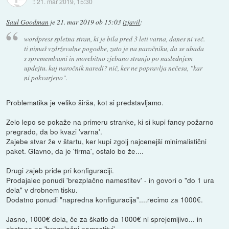
::
21. mar 2019, 15:30
Saul Goodman
je
21. mar 2019 ob 15:03
izjavil
:
wordpress spletna stran, ki je bila pred 3 leti varna, danes ni več.
ti nimaš vzdrževalne pogodbe, zato je na naročniku, da se ubada
s spremembami in morebitno zjebano stranjo po naslednjem
updejtu. kaj naročnik naredi? nič, ker ne popravlja nečesa, "kar
ni pokvarjeno".
Problematika je veliko širša, kot si predstavljamo.
Zelo lepo se pokaže na primeru stranke, ki si kupi fancy požarno
pregrado, da bo kvazi 'varna'.
Zajebe stvar že v štartu, ker kupi zgolj najcenejši minimalistični
paket. Glavno, da je 'firma', ostalo bo že....
Drugi zajeb pride pri konfiguraciji.
Prodajalec ponudi 'brezplačno namestitev' - in govori o "do 1 ura
dela" v drobnem tisku.
Dodatno ponudi "napredna konfiguracija"....recimo za 1000€.
Jasno, 1000€ dela, če za škatlo da 1000€ ni sprejemljivo... in
obstane na 'brezplačni namestitvi'.