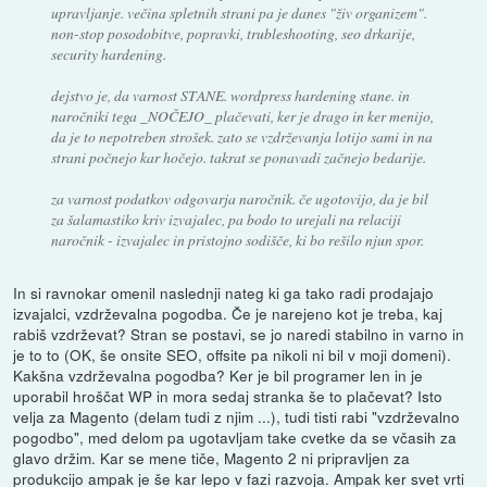
upravljanje. večina spletnih strani pa je danes "živ organizem".
non-stop posodobitve, popravki, trubleshooting, seo drkarije,
security hardening.
dejstvo je, da varnost STANE. wordpress hardening stane. in
naročniki tega _NOČEJO_ plačevati, ker je drago in ker menijo,
da je to nepotreben strošek. zato se vzdrževanja lotijo sami in na
strani počnejo kar hočejo. takrat se ponavadi začnejo bedarije.
za varnost podatkov odgovarja naročnik. če ugotovijo, da je bil
za šalamastiko kriv izvajalec, pa bodo to urejali na relaciji
naročnik - izvajalec in pristojno sodišče, ki bo rešilo njun spor.
In si ravnokar omenil naslednji nateg ki ga tako radi prodajajo
izvajalci, vzdrževalna pogodba. Če je narejeno kot je treba, kaj
rabiš vzdrževat? Stran se postavi, se jo naredi stabilno in varno in
je to to (OK, še onsite SEO, offsite pa nikoli ni bil v moji domeni).
Kakšna vzdrževalna pogodba? Ker je bil programer len in je
uporabil hroščat WP in mora sedaj stranka še to plačevat? Isto
velja za Magento (delam tudi z njim ...), tudi tisti rabi "vzdrževalno
pogodbo", med delom pa ugotavljam take cvetke da se včasih za
glavo držim. Kar se mene tiče, Magento 2 ni pripravljen za
produkcijo ampak je še kar lepo v fazi razvoja. Ampak ker svet vrti