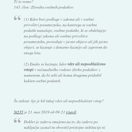
Ti to resno?
143. člen: Zloraba osebnih podatkov
(1) Kdor brez podlage v zakonu ali v osebni
privolitvi posameznika, na katerega se osebni
podatki nanašajo, osebne podatke, ki se obdelujejo
na podlagi zakona ali osebne privolitve
posameznika, posreduje v javno objavo ali jih javno
objavi, se kaznuje z denarno kaznijo ali zaporom do
enega leta.
(2) Enako se kaznuje, kdor
vdre ali nepooblaščeno
vstopi
v računalniško vodeno zbirko podatkov z
namenom, da bi sebi ali komu drugemu pridobil
kakšen osebni podatek.
Še enkrat: kje je bil tukaj vdor ali nepooblaščeni vstop?
St235
je
21. mar 2019 ob 09:21
izjavil
:
Dokler je zadeva omejena na to, da zadevo po
naključju zaznaš in obvestiš pristojne inštitucije ni