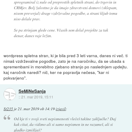
sprogramiral iz nule od preprostih spletnih strani, do trgovin in
CRMjev. Bolj žalostno je da imajo zdravstveni domovi (sklepam,
nisem preverjal) drage vzdrževalne pogodbe, a strani kljub temu
niso delale prav.
Se pa strinjam glede cene. Včasih sem delal projekte za tak
denar, danes raje ležim.
wordpress spletna stran, ki je bila pred 3 leti varna, danes ni več. ti
nimaš vzdrževalne pogodbe, zato je na naročniku, da se ubada s
spremembami in morebitno zjebano stranjo po naslednjem updejtu.
kaj naročnik naredi? nič, ker ne popravlja nečesa, "kar ni
pokvarjeno".
SeMiNeSanja
::
21. mar 2019, 15:11
St235
je
21. mar 2019 ob 14:19
izjavil
:
Od kje ti v svoji sveti nepismenosti vlečeš takšne zaključke? Daj
kak citat, da vidimo ali si samo nepismen in ne razumeš, ali si
gladko izmišljaš?