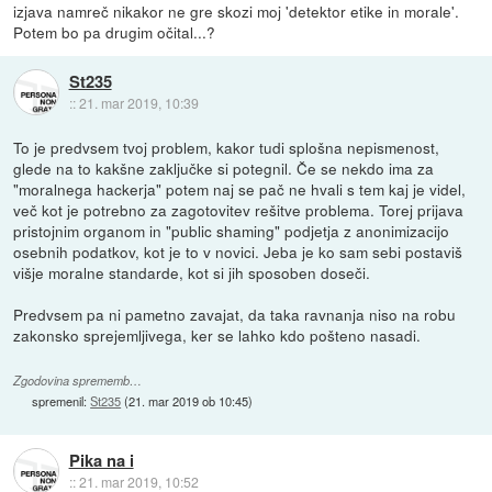
izjava namreč nikakor ne gre skozi moj 'detektor etike in morale'.
Potem bo pa drugim očital...?
St235
::
21. mar 2019, 10:39
To je predvsem tvoj problem, kakor tudi splošna nepismenost,
glede na to kakšne zaključke si potegnil. Če se nekdo ima za
"moralnega hackerja" potem naj se pač ne hvali s tem kaj je videl,
več kot je potrebno za zagotovitev rešitve problema. Torej prijava
pristojnim organom in "public shaming" podjetja z anonimizacijo
osebnih podatkov, kot je to v novici. Jeba je ko sam sebi postaviš
višje moralne standarde, kot si jih sposoben doseči.
Predvsem pa ni pametno zavajat, da taka ravnanja niso na robu
zakonsko sprejemljivega, ker se lahko kdo pošteno nasadi.
Zgodovina sprememb…
spremenil:
St235
(
21. mar 2019 ob 10:45
)
Pika na i
::
21. mar 2019, 10:52