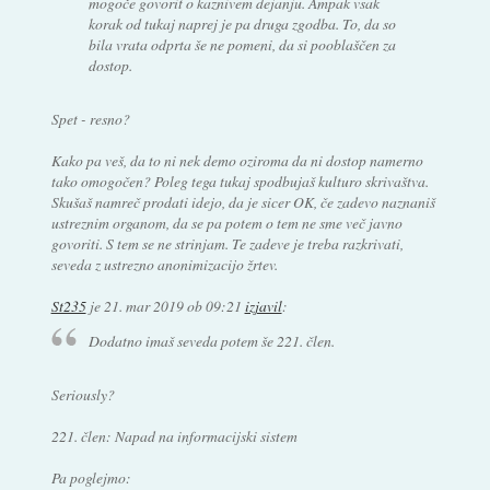
mogoče govorit o kaznivem dejanju. Ampak vsak
korak od tukaj naprej je pa druga zgodba. To, da so
bila vrata odprta še ne pomeni, da si pooblaščen za
dostop.
Spet - resno?
Kako pa veš, da to ni nek demo oziroma da ni dostop namerno
tako omogočen? Poleg tega tukaj spodbujaš kulturo skrivaštva.
Skušaš namreč prodati idejo, da je sicer OK, če zadevo naznaniš
ustreznim organom, da se pa potem o tem ne sme več javno
govoriti. S tem se ne strinjam. Te zadeve je treba razkrivati,
seveda z ustrezno anonimizacijo žrtev.
St235
je
21. mar 2019 ob 09:21
izjavil
:
Dodatno imaš seveda potem še 221. člen.
Seriously?
221. člen: Napad na informacijski sistem
Pa poglejmo: