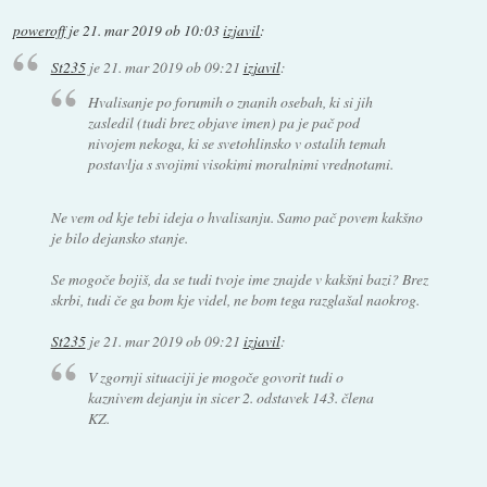
poweroff
je
21. mar 2019 ob 10:03
izjavil
:
St235
je
21. mar 2019 ob 09:21
izjavil
:
Hvalisanje po forumih o znanih osebah, ki si jih
zasledil (tudi brez objave imen) pa je pač pod
nivojem nekoga, ki se svetohlinsko v ostalih temah
postavlja s svojimi visokimi moralnimi vrednotami.
Ne vem od kje tebi ideja o hvalisanju. Samo pač povem kakšno
je bilo dejansko stanje.
Se mogoče bojiš, da se tudi tvoje ime znajde v kakšni bazi? Brez
skrbi, tudi če ga bom kje videl, ne bom tega razglašal naokrog.
St235
je
21. mar 2019 ob 09:21
izjavil
:
V zgornji situaciji je mogoče govorit tudi o
kaznivem dejanju in sicer 2. odstavek 143. člena
KZ.