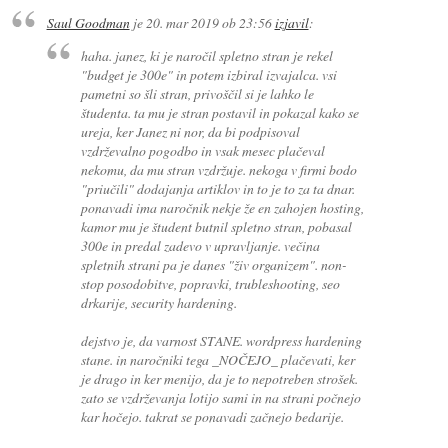
Saul Goodman
je
20. mar 2019 ob 23:56
izjavil
:
haha. janez, ki je naročil spletno stran je rekel
"budget je 300e" in potem izbiral izvajalca. vsi
pametni so šli stran, privoščil si je lahko le
študenta. ta mu je stran postavil in pokazal kako se
ureja, ker Janez ni nor, da bi podpisoval
vzdrževalno pogodbo in vsak mesec plačeval
nekomu, da mu stran vzdržuje. nekoga v firmi bodo
"priučili" dodajanja artiklov in to je to za ta dnar.
ponavadi ima naročnik nekje že en zahojen hosting,
kamor mu je študent butnil spletno stran, pobasal
300e in predal zadevo v upravljanje. večina
spletnih strani pa je danes "živ organizem". non-
stop posodobitve, popravki, trubleshooting, seo
drkarije, security hardening.
dejstvo je, da varnost STANE. wordpress hardening
stane. in naročniki tega _NOČEJO_ plačevati, ker
je drago in ker menijo, da je to nepotreben strošek.
zato se vzdrževanja lotijo sami in na strani počnejo
kar hočejo. takrat se ponavadi začnejo bedarije.