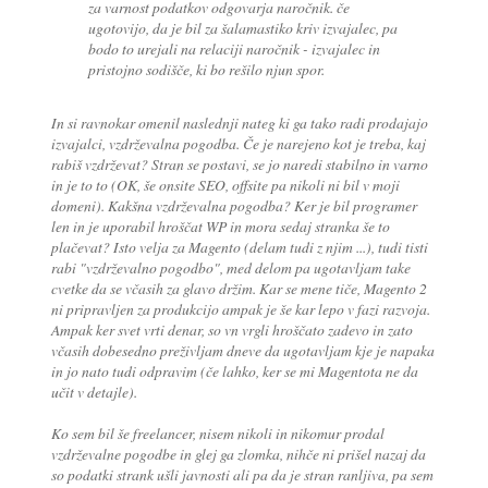
za varnost podatkov odgovarja naročnik. če
ugotovijo, da je bil za šalamastiko kriv izvajalec, pa
bodo to urejali na relaciji naročnik - izvajalec in
pristojno sodišče, ki bo rešilo njun spor.
In si ravnokar omenil naslednji nateg ki ga tako radi prodajajo
izvajalci, vzdrževalna pogodba. Če je narejeno kot je treba, kaj
rabiš vzdrževat? Stran se postavi, se jo naredi stabilno in varno
in je to to (OK, še onsite SEO, offsite pa nikoli ni bil v moji
domeni). Kakšna vzdrževalna pogodba? Ker je bil programer
len in je uporabil hroščat WP in mora sedaj stranka še to
plačevat? Isto velja za Magento (delam tudi z njim ...), tudi tisti
rabi "vzdrževalno pogodbo", med delom pa ugotavljam take
cvetke da se včasih za glavo držim. Kar se mene tiče, Magento 2
ni pripravljen za produkcijo ampak je še kar lepo v fazi razvoja.
Ampak ker svet vrti denar, so vn vrgli hroščato zadevo in zato
včasih dobesedno preživljam dneve da ugotavljam kje je napaka
in jo nato tudi odpravim (če lahko, ker se mi Magentota ne da
učit v detajle).
Ko sem bil še freelancer, nisem nikoli in nikomur prodal
vzdrževalne pogodbe in glej ga zlomka, nihče ni prišel nazaj da
so podatki strank ušli javnosti ali pa da je stran ranljiva, pa sem