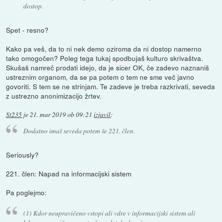
dostop.
Spet - resno?
Kako pa veš, da to ni nek demo oziroma da ni dostop namerno
tako omogočen? Poleg tega tukaj spodbujaš kulturo skrivaštva.
Skušaš namreč prodati idejo, da je sicer OK, če zadevo naznaniš
ustreznim organom, da se pa potem o tem ne sme več javno
govoriti. S tem se ne strinjam. Te zadeve je treba razkrivati, seveda
z ustrezno anonimizacijo žrtev.
St235
je
21. mar 2019 ob 09:21
izjavil
:
Dodatno imaš seveda potem še 221. člen.
Seriously?
221. člen: Napad na informacijski sistem
Pa poglejmo:
(1) Kdor neupravičeno vstopi ali vdre v informacijski sistem ali