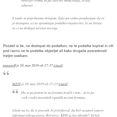
obtožijo vloma, ni pa zato nič manj kraja, če kaj
odneseš.
S temle se popolnoma strinjam. Zato pa vedno poudarjam, da če
je dostopno, a) ne spreminjat podatkov/nastavitev, b) ne brisat
in c) ne dodajat ničesar novega.
Pozabil si še, ne dostopat do podatkov, ne te podatke kopirat in niti
pod razno ne te podatke objavljat ali kako drugače posredovati
tretjim osebam.
poweroff
je
20. mar 2019 ob 17:37
izjavil
:
St235
je
20. mar 2019 ob 15:23
izjavil
:
Da se pa potem še na forumu hvališ s tem... in to po
vseh visoko moralnih izpadih na tem forumu...
Glede na to, da si pravnik, bi pričakoval, da boš razumel osnove
informacijskega prava. Kot prvo: KDO je kaj ukradel? In kot