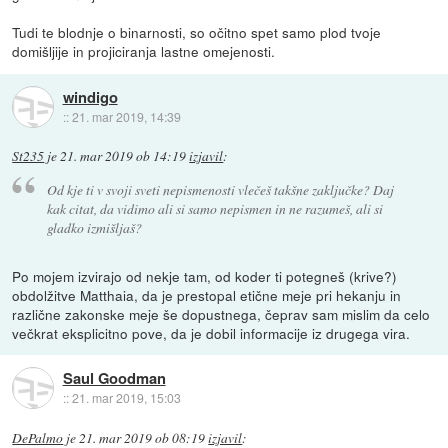
Tudi te blodnje o binarnosti, so očitno spet samo plod tvoje
domišljije in projiciranja lastne omejenosti.
windigo
::
21. mar 2019, 14:39
St235
je
21. mar 2019 ob 14:19
izjavil
:
Od kje ti v svoji sveti nepismenosti vlečeš takšne zaključke? Daj
kak citat, da vidimo ali si samo nepismen in ne razumeš, ali si
gladko izmišljaš?
Po mojem izvirajo od nekje tam, od koder ti potegneš (krive?)
obdolžitve Matthaia, da je prestopal etične meje pri hekanju in
različne zakonske meje še dopustnega, čeprav sam mislim da celo
večkrat eksplicitno pove, da je dobil informacije iz drugega vira.
Saul Goodman
::
21. mar 2019, 15:03
DePalmo
je
21. mar 2019 ob 08:19
izjavil
: