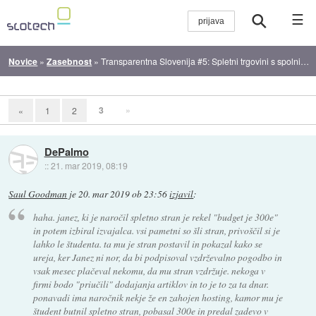
☰
Novice
»
Zasebnost
»
Transparentna Slovenija #5: Spletni trgovini s spolnimi pripomočki razkrili svoje kupce
3
»
«
1
2
DePalmo
::
21. mar 2019, 08:19
Saul Goodman
je
20. mar 2019 ob 23:56
izjavil
:
haha. janez, ki je naročil spletno stran je rekel "budget je 300e"
in potem izbiral izvajalca. vsi pametni so šli stran, privoščil si je
lahko le študenta. ta mu je stran postavil in pokazal kako se
ureja, ker Janez ni nor, da bi podpisoval vzdrževalno pogodbo in
vsak mesec plačeval nekomu, da mu stran vzdržuje. nekoga v
firmi bodo "priučili" dodajanja artiklov in to je to za ta dnar.
ponavadi ima naročnik nekje že en zahojen hosting, kamor mu je
študent butnil spletno stran, pobasal 300e in predal zadevo v