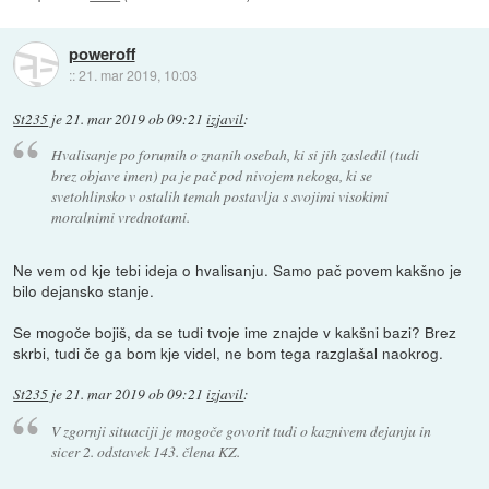
poweroff
::
21. mar 2019, 10:03
St235
je
21. mar 2019 ob 09:21
izjavil
:
Hvalisanje po forumih o znanih osebah, ki si jih zasledil (tudi
brez objave imen) pa je pač pod nivojem nekoga, ki se
svetohlinsko v ostalih temah postavlja s svojimi visokimi
moralnimi vrednotami.
Ne vem od kje tebi ideja o hvalisanju. Samo pač povem kakšno je
bilo dejansko stanje.
Se mogoče bojiš, da se tudi tvoje ime znajde v kakšni bazi? Brez
skrbi, tudi če ga bom kje videl, ne bom tega razglašal naokrog.
St235
je
21. mar 2019 ob 09:21
izjavil
:
V zgornji situaciji je mogoče govorit tudi o kaznivem dejanju in
sicer 2. odstavek 143. člena KZ.