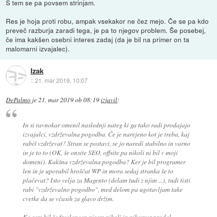
S tem se pa povsem strinjam.
Res je hoja proti robu, ampak vsekakor ne čez mejo. Če se pa kdo
preveč razburja zaradi tega, je pa to njegov problem. Še posebej,
če ima kakšen osebni interes zadaj (da je bil na primer on ta
malomarni izvajalec).
Izak
::
21. mar 2019, 10:07
DePalmo
je
21. mar 2019 ob 08:19
izjavil
:
In si ravnokar omenil naslednji nateg ki ga tako radi prodajajo
izvajalci, vzdrževalna pogodba. Če je narejeno kot je treba, kaj
rabiš vzdrževat? Stran se postavi, se jo naredi stabilno in varno
in je to to (OK, še onsite SEO, offsite pa nikoli ni bil v moji
domeni). Kakšna vzdrževalna pogodba? Ker je bil programer
len in je uporabil hroščat WP in mora sedaj stranka še to
plačevat? Isto velja za Magento (delam tudi z njim ...), tudi tisti
rabi "vzdrževalno pogodbo", med delom pa ugotavljam take
cvetke da se včasih za glavo držim.
Ko sem bil še freelancer, nisem nikoli in nikomur prodal