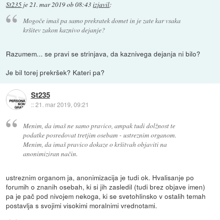
St235
je
21. mar 2019 ob 08:43
izjavil
:
Mogoče imaš pa samo prekratek domet in je zate kar vsaka
kršitev zakon kaznivo dejanje?
Razumem... se pravi se strinjava, da kaznivega dejanja ni bilo?
Je bil torej prekršek? Kateri pa?
St235
::
21. mar 2019, 09:21
Menim, da imaš ne samo pravico, ampak tudi dolžnost te
podatke posredovat tretjim osebam - ustreznim organom.
Menim, da imaš pravico dokaze o kršitvah objaviti na
anonimiziran način.
ustreznim organom ja, anonimizacija je tudi ok. Hvalisanje po
forumih o znanih osebah, ki si jih zasledil (tudi brez objave imen)
pa je pač pod nivojem nekoga, ki se svetohlinsko v ostalih temah
postavlja s svojimi visokimi moralnimi vrednotami.