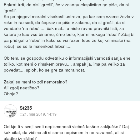
Enkrat trdi, da nisi 'grešil', če v zakonu eksplicitno ne piše, da si
'grešil'.
Ko pa njegovi moralni visokosti ustreza, pa kar sam vzame žezlo v
roke in razsodi, da čeprav ne piše v zakonu, da si grešil, da si
vendarle 'na robu'..... čak mal... a niste ravno pravniki tisti, za
katere je kao vse binarno, črno-belo, kjer ni nekega 'roba'? Zdaj bi
pa pridigal o 'robu' in kako so vsi razen tebe že koj kriminalci (na
robu), če so le malenkost firbčni....
Ob tem, se gospodu odvetniku o informacijski varnosti sanja ene
toliko, kot meni o rimskem pravu.... ampak ja, ima pa veliko za
povedat.... sploh, ko se gre za moralnost.
Zakaj se meni to zdi nemoralno?
Ali zgolj neetično?
Oboje?
St235
::
21. mar 2019, 14:19
Od kje ti v svoji sveti nepismenosti vlečeš takšne zaključke? Daj
kak citat, da vidimo ali si samo nepismen in ne razumeš, ali si
gladko izmišljaš?