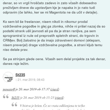
denar, so vn vrgli hroščato zadevo in zato včasih dobesedno
preživljam dneve da ugotavljam kje je napaka in jo nato tudi
odpravim (če lahko, ker se mi Magentota ne da učit v detajle).
Ko sem bil še freelancer, nisem nikoli in nikomur prodal
vzdrževalne pogodbe in glej ga zlomka, nihče ni prišel nazaj da so
podatki strank ušli javnosti ali pa da je stran ranljiva, pa sem
sprogramiral iz nule od preprostih spletnih strani, do trgovin in
CRMjev. Bolj žalostno je da imajo zdravstveni domovi (sklepam,
nisem preverjal) drage vzdrževalne pogodbe, a strani kljub temu
niso delale prav.
Se pa strinjam glede cene. Včasih sem delal projekte za tak denar,
danes raje ležim.
St235
::
21. mar 2019, 08:43
poweroff
je
20. mar 2019 ob 17:37
izjavil
:
St235
je
20. mar 2019 ob 15:23
izjavil
:
V bistvu je kršen. Če so vrata odklenjena te težko