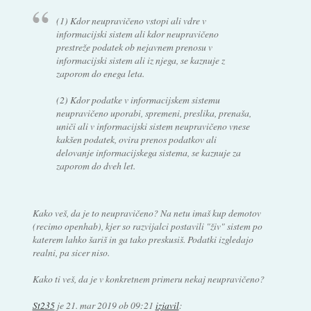
(1) Kdor neupravičeno vstopi ali vdre v
informacijski sistem ali kdor neupravičeno
prestreže podatek ob nejavnem prenosu v
informacijski sistem ali iz njega, se kaznuje z
zaporom do enega leta.
(2) Kdor podatke v informacijskem sistemu
neupravičeno uporabi, spremeni, preslika, prenaša,
uniči ali v informacijski sistem neupravičeno vnese
kakšen podatek, ovira prenos podatkov ali
delovanje informacijskega sistema, se kaznuje za
zaporom do dveh let.
Kako veš, da je to neupravičeno? Na netu imaš kup demotov
(recimo openhab), kjer so razvijalci postavili "živ" sistem po
katerem lahko šariš in ga tako preskusiš. Podatki izgledajo
realni, pa sicer niso.
Kako ti veš, da je v konkretnem primeru nekaj neupravičeno?
St235
je
21. mar 2019 ob 09:21
izjavil
: