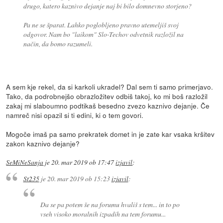
drugo, katero kaznivo dejanje naj bi bilo domnevno storjeno?
Pa ne se šparat. Lahko poglobljeno pravno utemeljiš svoj
odgovor. Nam bo "laikom" Slo-Techov odvetnik razložil na
način, da bomo razumeli.
A sem kje rekel, da si karkoli ukradel? Dal sem ti samo primerjavo.
Tako, da podrobnejšo obrazložitev odbiš takoj, ko mi boš razložil
zakaj mi slaboumno podtikaš besedno zvezo kaznivo dejanje. Če
namreč nisi opazil si ti edini, ki o tem govori.
Mogoče imaš pa samo prekratek domet in je zate kar vsaka kršitev
zakon kaznivo dejanje?
SeMiNeSanja
je
20. mar 2019 ob 17:47
izjavil
:
St235
je
20. mar 2019 ob 15:23
izjavil
:
Da se pa potem še na forumu hvališ s tem... in to po
vseh visoko moralnih izpadih na tem forumu...