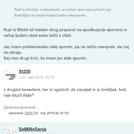
Tudi te blodnje o binarnosti, so očitno spet samo plod tvoje
domišljije in projiciranja lastne omejenosti.
Kupi si Bilobil ali kakšen drug preparat za spodbujanje spomina in
nehaj ljudem okoli sebe težiti s citati.
Jaz imam preklemansko slab spomin, pa ne težim vsevprek, da naj
mi citirajo.
Saj niso drugi krivi, če imam jaz slab spomin.
St235
::
21. mar 2019, 15:15
z drugimi besedami, ker si ugotovil, da zavajaš in si izmišljaš, boš
raje bluzil dalje?
Zgodovina sprememb…
spremenil:
St235
(
21. mar 2019 ob 15:15
)
SeMiNeSanja