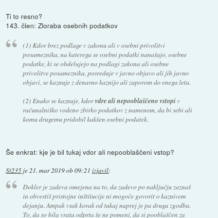
Ti to resno?
143. člen: Zloraba osebnih podatkov
(1) Kdor brez podlage v zakonu ali v osebni privolitvi
posameznika, na katerega se osebni podatki nanašajo, osebne
podatke, ki se obdelujejo na podlagi zakona ali osebne
privolitve posameznika, posreduje v javno objavo ali jih javno
objavi, se kaznuje z denarno kaznijo ali zaporom do enega leta.
(2) Enako se kaznuje, kdor
vdre ali nepooblaščeno vstopi
v
računalniško vodeno zbirko podatkov z namenom, da bi sebi ali
komu drugemu pridobil kakšen osebni podatek.
Še enkrat: kje je bil tukaj vdor ali nepooblaščeni vstop?
St235
je
21. mar 2019 ob 09:21
izjavil
:
Dokler je zadeva omejena na to, da zadevo po naključju zaznaš
in obvestiš pristojne inštitucije ni mogoče govorit o kaznivem
dejanju. Ampak vsak korak od tukaj naprej je pa druga zgodba.
To, da so bila vrata odprta še ne pomeni, da si pooblaščen za