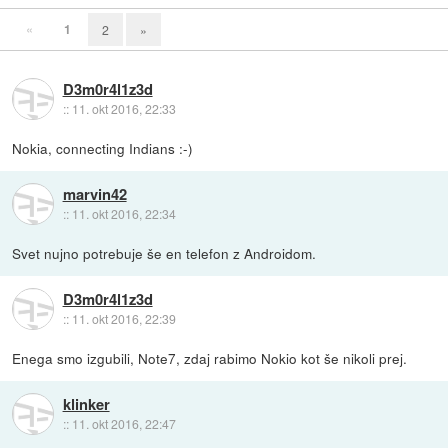
«
1
2
»
D3m0r4l1z3d
::
11. okt 2016, 22:33
Nokia, connecting Indians :-)
marvin42
::
11. okt 2016, 22:34
Svet nujno potrebuje še en telefon z Androidom.
D3m0r4l1z3d
::
11. okt 2016, 22:39
Enega smo izgubili, Note7, zdaj rabimo Nokio kot še nikoli prej.
klinker
::
11. okt 2016, 22:47