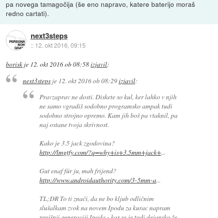
pa novega tamagočija (še eno napravo, katere baterijo moraš
redno cartati).
next3steps
::
12. okt 2016, 09:15
borisk
je
12. okt 2016 ob 08:58
izjavil
:
next3steps
je
12. okt 2016 ob 08:29
izjavil
:
Pravzaprav ne dosti. Diskete so kul, ker lahko v njih
ne samo vgradiš sodobno programsko ampak tudi
sodobno strojno opremo. Kam jih boš pa vtaknil, pa
naj ostane tvoja skrivnost.
Kako je 3.5 jack zgodovina?
http://lmgtfy.com/?q=why+is+3.5mm+jack+
...
Gut enaf für ju, mah frijend?
http://www.androidauthority.com/3-5mm-a
...
TL;DR To ti znači, da ne bo kljub odličnim
slušalkam zvok na novem Ipodu za kurac napram
prejšnji generaciji Ipoda - kar se je tudi dejansko že