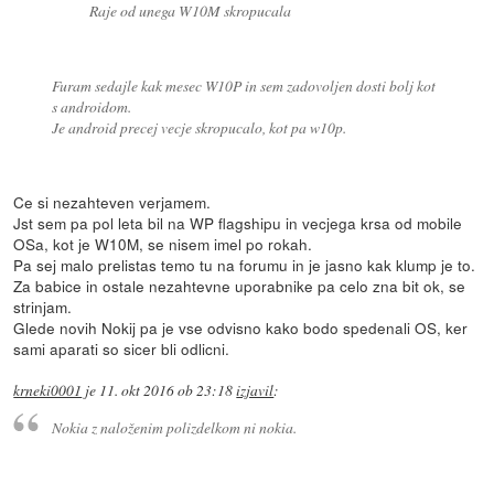
Raje od unega W10M skropucala
Furam sedajle kak mesec W10P in sem zadovoljen dosti bolj kot
s androidom.
Je android precej vecje skropucalo, kot pa w10p.
Ce si nezahteven verjamem.
Jst sem pa pol leta bil na WP flagshipu in vecjega krsa od mobile
OSa, kot je W10M, se nisem imel po rokah.
Pa sej malo prelistas temo tu na forumu in je jasno kak klump je to.
Za babice in ostale nezahtevne uporabnike pa celo zna bit ok, se
strinjam.
Glede novih Nokij pa je vse odvisno kako bodo spedenali OS, ker
sami aparati so sicer bli odlicni.
krneki0001
je
11. okt 2016 ob 23:18
izjavil
:
Nokia z naloženim polizdelkom ni nokia.