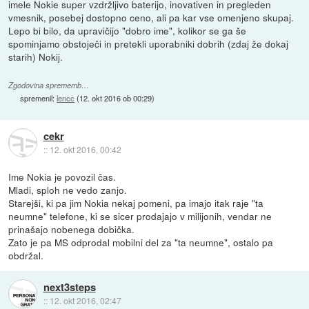
imele Nokie super vzdržljivo baterijo, inovativen in pregleden
vmesnik, posebej dostopno ceno, ali pa kar vse omenjeno skupaj.
Lepo bi bilo, da upravičijo "dobro ime", kolikor se ga še
spominjamo obstoječi in pretekli uporabniki dobrih (zdaj že dokaj
starih) Nokij.
Zgodovina sprememb…
spremenil:
lencc
(
12. okt 2016 ob 00:29
)
cekr
::
12. okt 2016, 00:42
Ime Nokia je povozil čas.
Mladi, sploh ne vedo zanjo.
Starejši, ki pa jim Nokia nekaj pomeni, pa imajo itak raje "ta
neumne" telefone, ki se sicer prodajajo v milijonih, vendar ne
prinašajo nobenega dobička.
Zato je pa MS odprodal mobilni del za "ta neumne", ostalo pa
obdržal.
next3steps
::
12. okt 2016, 02:47