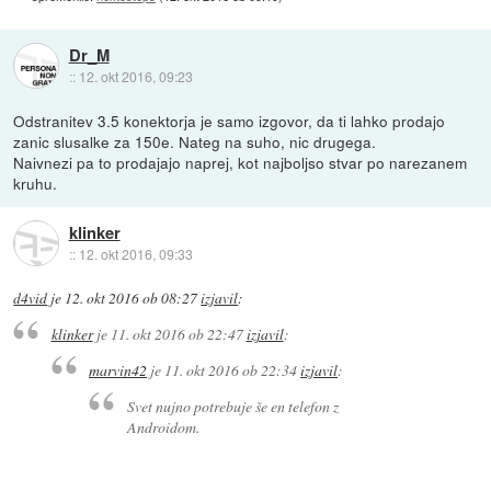
Dr_M
::
12. okt 2016, 09:23
Odstranitev 3.5 konektorja je samo izgovor, da ti lahko prodajo
zanic slusalke za 150e. Nateg na suho, nic drugega.
Naivnezi pa to prodajajo naprej, kot najboljso stvar po narezanem
kruhu.
klinker
::
12. okt 2016, 09:33
d4vid
je
12. okt 2016 ob 08:27
izjavil
:
klinker
je
11. okt 2016 ob 22:47
izjavil
:
marvin42
je
11. okt 2016 ob 22:34
izjavil
:
Svet nujno potrebuje še en telefon z
Androidom.