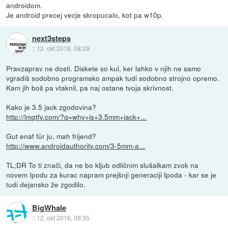
androidom.
Je android precej vecje skropucalo, kot pa w10p.
next3steps
::
12. okt 2016, 08:29
Pravzaprav ne dosti. Diskete so kul, ker lahko v njih ne samo
vgradiš sodobno programsko ampak tudi sodobno strojno opremo.
Kam jih boš pa vtaknil, pa naj ostane tvoja skrivnost.
Kako je 3.5 jack zgodovina?
http://lmgtfy.com/?q=why+is+3.5mm+jack+...
Gut enaf für ju, mah frijend?
http://www.androidauthority.com/3-5mm-a...
TL;DR To ti znači, da ne bo kljub odličnim slušalkam zvok na
novem Ipodu za kurac napram prejšnji generaciji Ipoda - kar se je
tudi dejansko že zgodilo.
BigWhale
::
12. okt 2016, 08:35