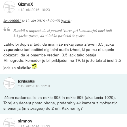
GizmoX
::
12. okt 2016, 10:23
krneki0001
je
12. okt 2016 ob 09:58
izjavil
:
Pozabil si napisat, da si povsod (razen pri komodorju) imel tudi
3.5 jacka zraven, da si lahko poslušal še zvoke.
Lahko bi dopisal tudi, da imam že nekaj časa zraven 3.5 jacka
tudi optični digitalni audio izhod, ki pa mu ni uspelo
vzporedno
dokazati, da je omembe vreden. 3.5 jack tako ostaja.
Mimogrede: komodor je bil priključen na TV, ki je že takrat imel 3.5
jack za slušalke
pegasus
::
12. okt 2016, 11:10
Iščem nadomestilo za nokio 808 in nokio 909 (aka lumia 1020).
Torej en decent photo phone, preferably 4k kamera z možnostjo
snemanja (in storagea) do 2 uri. Kak namig?
simnov
::
12. okt 2016, 11:22