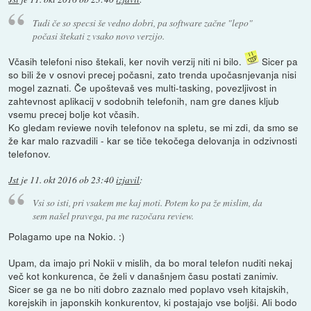
Tudi če so specsi še vedno dobri, pa software začne "lepo"
počasi štekati z vsako novo verzijo.
Včasih telefoni niso štekali, ker novih verzij niti ni bilo.
Sicer pa
so bili že v osnovi precej počasni, zato trenda upočasnjevanja nisi
mogel zaznati. Če upoštevaš ves multi-tasking, povezljivost in
zahtevnost aplikacij v sodobnih telefonih, nam gre danes kljub
vsemu precej bolje kot včasih.
Ko gledam reviewe novih telefonov na spletu, se mi zdi, da smo se
že kar malo razvadili - kar se tiče tekočega delovanja in odzivnosti
telefonov.
Jst
je
11. okt 2016 ob 23:40
izjavil
:
Vsi so isti, pri vsakem me kaj moti. Potem ko pa že mislim, da
sem našel pravega, pa me razočara review.
Polagamo upe na Nokio. :)
Upam, da imajo pri Nokii v mislih, da bo moral telefon nuditi nekaj
več kot konkurenca, če želi v današnjem času postati zanimiv.
Sicer se ga ne bo niti dobro zaznalo med poplavo vseh kitajskih,
korejskih in japonskih konkurentov, ki postajajo vse boljši. Ali bodo