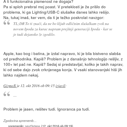
A ti funkcionalna pismenost ne dogaja?
Pa si sploh prebral moj poast. V preteklosti je že prišlo do
problema, ki ga Lighting/USB-C slušalke danes lahko rešijo.
Na, tukaj imaš, ker vem, da ti je težko poskrolat navzgor:
TL;DR To ti znači, da ne bo kljub odličnim slušalkam zvok na
novem Ipodu za kurac napram prejšnji generaciji Ipoda - kar se
je tudi dejansko že zgodilo.
Apple, kao bog i batina, je izdal napravo, ki je bila bistveno slabša
od predhodnika. Kapiš? Problem je z današnjo tehnologijo rešljiv, z
100+ let pač ne. Kapiš? Sedaj si predstavljal, koliko je takih naprav,
ki od sebe dajo zvok crknjenega konja. V vsaki stanovanjski hiši jih
lahko najdem nekaj.
GizmoX
je
12. okt 2016 ob 09:15
izjavil
:
....
Problem je jasen, rešitev tudi. Ignoranca pa tudi.
Zgodovina sprememb…
spremenilo:
next3steps
(
12. okt 2016 ob 09:19
)