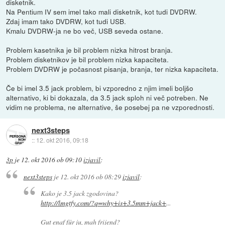
disketnik.
Na Pentium IV sem imel tako mali disketnik, kot tudi DVDRW.
Zdaj imam tako DVDRW, kot tudi USB.
Kmalu DVDRW-ja ne bo več, USB seveda ostane.
Problem kasetnika je bil problem nizka hitrost branja.
Problem disketnikov je bil problem nizka kapaciteta.
Problem DVDRW je počasnost pisanja, branja, ter nizka kapaciteta.
Če bi imel 3.5 jack problem, bi vzporedno z njim imeli boljšo
alternativo, ki bi dokazala, da 3.5 jack sploh ni več potreben. Ne
vidim ne problema, ne alternative, še posebej pa ne vzporednosti.
next3steps
::
12. okt 2016, 09:18
3p
je
12. okt 2016 ob 09:10
izjavil
:
next3steps
je
12. okt 2016 ob 08:29
izjavil
:
Kako je 3.5 jack zgodovina?
http://lmgtfy.com/?q=why+is+3.5mm+jack+
...
Gut enaf für ju, mah frijend?