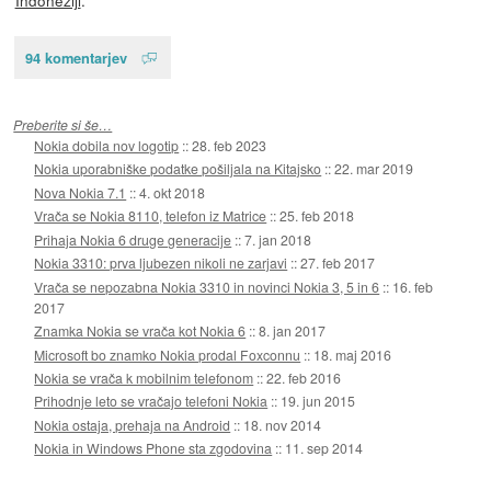
94 komentarjev
Preberite si še…
Nokia dobila nov logotip
::
28. feb 2023
Nokia uporabniške podatke pošiljala na Kitajsko
::
22. mar 2019
Nova Nokia 7.1
::
4. okt 2018
Vrača se Nokia 8110, telefon iz Matrice
::
25. feb 2018
Prihaja Nokia 6 druge generacije
::
7. jan 2018
Nokia 3310: prva ljubezen nikoli ne zarjavi
::
27. feb 2017
Vrača se nepozabna Nokia 3310 in novinci Nokia 3, 5 in 6
::
16. feb
2017
Znamka Nokia se vrača kot Nokia 6
::
8. jan 2017
Microsoft bo znamko Nokia prodal Foxconnu
::
18. maj 2016
Nokia se vrača k mobilnim telefonom
::
22. feb 2016
Prihodnje leto se vračajo telefoni Nokia
::
19. jun 2015
Nokia ostaja, prehaja na Android
::
18. nov 2014
Nokia in Windows Phone sta zgodovina
::
11. sep 2014