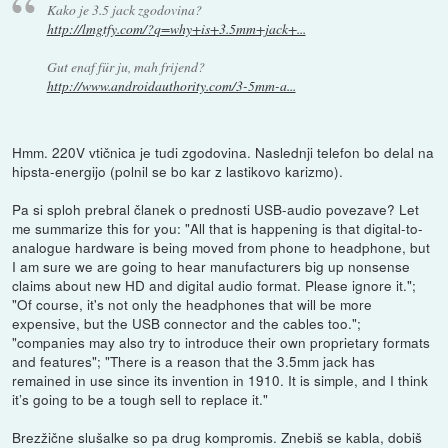
Kako je 3.5 jack zgodovina?
http://lmgtfy.com/?q=why+is+3.5mm+jack+...
Gut enaf für ju, mah frijend?
http://www.androidauthority.com/3-5mm-a...
Hmm. 220V vtičnica je tudi zgodovina. Naslednji telefon bo delal na
hipsta-energijo (polnil se bo kar z lastikovo karizmo).
Pa si sploh prebral članek o prednosti USB-audio povezave? Let
me summarize this for you: "All that is happening is that digital-to-
analogue hardware is being moved from phone to headphone, but
I am sure we are going to hear manufacturers big up nonsense
claims about new HD and digital audio format. Please ignore it.";
"Of course, it's not only the headphones that will be more
expensive, but the USB connector and the cables too.";
"companies may also try to introduce their own proprietary formats
and features"; "There is a reason that the 3.5mm jack has
remained in use since its invention in 1910. It is simple, and I think
it’s going to be a tough sell to replace it."
Brezžične slušalke so pa drug kompromis. Znebiš se kabla, dobiš