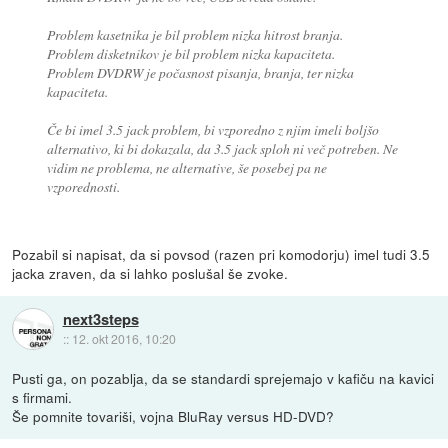
Problem kasetnika je bil problem nizka hitrost branja.
Problem disketnikov je bil problem nizka kapaciteta.
Problem DVDRW je počasnost pisanja, branja, ter nizka
kapaciteta.
Če bi imel 3.5 jack problem, bi vzporedno z njim imeli boljšo
alternativo, ki bi dokazala, da 3.5 jack sploh ni več potreben. Ne
vidim ne problema, ne alternative, še posebej pa ne
vzporednosti.
Pozabil si napisat, da si povsod (razen pri komodorju) imel tudi 3.5
jacka zraven, da si lahko poslušal še zvoke.
next3steps
::
12. okt 2016, 10:20
Pusti ga, on pozablja, da se standardi sprejemajo v kafiču na kavici
s firmami.
Še pomnite tovariši, vojna BluRay versus HD-DVD?