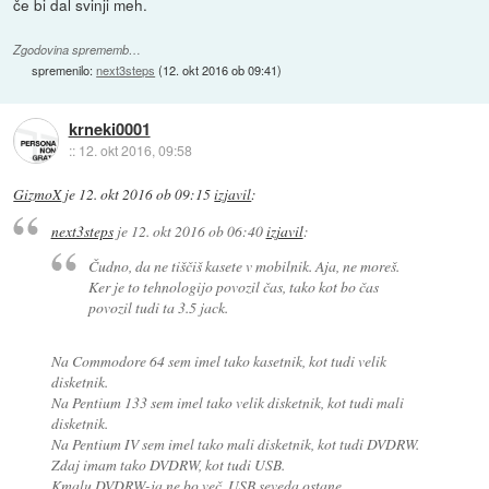
če bi dal svinji meh.
Zgodovina sprememb…
spremenilo:
next3steps
(
12. okt 2016 ob 09:41
)
krneki0001
::
12. okt 2016, 09:58
GizmoX
je
12. okt 2016 ob 09:15
izjavil
:
next3steps
je
12. okt 2016 ob 06:40
izjavil
:
Čudno, da ne tiščiš kasete v mobilnik. Aja, ne moreš.
Ker je to tehnologijo povozil čas, tako kot bo čas
povozil tudi ta 3.5 jack.
Na Commodore 64 sem imel tako kasetnik, kot tudi velik
disketnik.
Na Pentium 133 sem imel tako velik disketnik, kot tudi mali
disketnik.
Na Pentium IV sem imel tako mali disketnik, kot tudi DVDRW.
Zdaj imam tako DVDRW, kot tudi USB.
Kmalu DVDRW-ja ne bo več, USB seveda ostane.