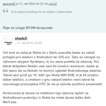
marvin42
je
11. okt 2016 ob 22:34
izjavil
:
Svet nujno potrebuje še en telefon z Androidom.
Raje od unega W10M skropucala
shadeX
::
11. okt 2016, 22:48
Cel svet ve zakaj je Nokia že v štartu popušila kadar so začeli
prihajati prvi telefoni z Androidom ter iOS-om. Tako so vztrajali na
njihovem ubogem Symbianu, ki mu slava potekla že zdavnaj. Kot
takrat dolgoletni Nokijin user sem bil izredno razočaran, kadar je
bilo jasno da na Nokiah ne bom(o) ugledali Androidovega sistema.
Takrat sem prvič po 10. letih (po Nokiji N95 8GB, ki je bil izredno
dober telefon), s cmokom v grlu nabavil telefon meni takrat še
neznanega proizvajalca HTC (ki me je začuda pozitivno presenetil).
Konkurenca je danes na mobilnem trgu izjemna (sploh na
Androidovem področju) in Nokia bo imela danes težko delo.
We'll see.