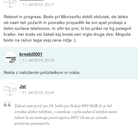
::
11. okt 2016, 23:17
Reboot in progress. Bodo pri Microsoftu dobili občutek, da lahko
ob vseh teh požarih in povratku propadlih še oni spet probajo s
tistim surface telefonom. In zihr bo prvi, ki bo prišel na trg potegnil
kratko, ker bodo vsi čakali kaj bosta ven vrgla druga dva. Mogoče
bodo na račun tega vsaj cene nižje :)
krneki0001
::
11. okt 2016, 23:18
Nokia z naloženim polizdelkom ni nokia.
Jst
::
11. okt 2016, 23:40
Takrat sem prvič po 10. letih (po Nokiji N95 8GB, ki je bil
izredno dober telefon), s cmokom v grlu nabavil telefon meni
takrat še neznanega proizvajalca HTC (ki me je začuda
pozitivno presenetil).