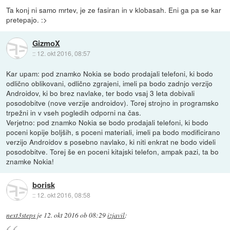
Ta konj ni samo mrtev, je ze fasiran in v klobasah. Eni ga pa se kar
pretepajo. :>
GizmoX
::
12. okt 2016, 08:57
Kar upam: pod znamko Nokia se bodo prodajali telefoni, ki bodo
odlično oblikovani, odlično zgrajeni, imeli pa bodo zadnjo verzijo
Androidov, ki bo brez navlake, ter bodo vsaj 3 leta dobivali
posodobitve (nove verzije androidov). Torej strojno in programsko
trpežni in v vseh pogledih odporni na čas.
Verjetno: pod znamko Nokia se bodo prodajali telefoni, ki bodo
poceni kopije boljših, s poceni materiali, imeli pa bodo modificirano
verzijo Androidov s posebno navlako, ki niti enkrat ne bodo videli
posodobitve. Torej še en poceni kitajski telefon, ampak pazi, ta bo
znamke Nokia!
borisk
::
12. okt 2016, 08:58
next3steps
je
12. okt 2016 ob 08:29
izjavil
: