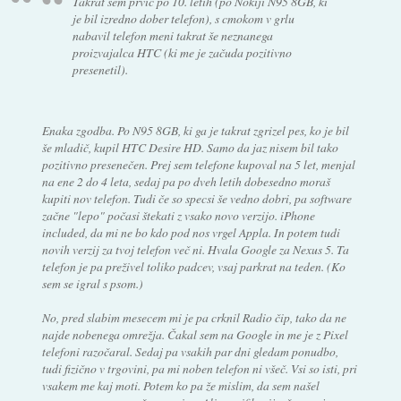
Takrat sem prvič po 10. letih (po Nokiji N95 8GB, ki
je bil izredno dober telefon), s cmokom v grlu
nabavil telefon meni takrat še neznanega
proizvajalca HTC (ki me je začuda pozitivno
presenetil).
Enaka zgodba. Po N95 8GB, ki ga je takrat zgrizel pes, ko je bil
še mladič, kupil HTC Desire HD. Samo da jaz nisem bil tako
pozitivno presenečen. Prej sem telefone kupoval na 5 let, menjal
na ene 2 do 4 leta, sedaj pa po dveh letih dobesedno moraš
kupiti nov telefon. Tudi če so specsi še vedno dobri, pa software
začne "lepo" počasi štekati z vsako novo verzijo. iPhone
included, da mi ne bo kdo pod nos vrgel Appla. In potem tudi
novih verzij za tvoj telefon več ni. Hvala Google za Nexus 5. Ta
telefon je pa preživel toliko padcev, vsaj parkrat na teden. (Ko
sem se igral s psom.)
No, pred slabim mesecem mi je pa crknil Radio čip, tako da ne
najde nobenega omrežja. Čakal sem na Google in me je z Pixel
telefoni razočaral. Sedaj pa vsakih par dni gledam ponudbo,
tudi fizično v trgovini, pa mi noben telefon ni všeč. Vsi so isti, pri
vsakem me kaj moti. Potem ko pa že mislim, da sem našel