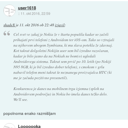
user1618
::
11. okt 2016, 22:59
shadeX
je
11. okt 2016 ob 22:48
izjavil
:
Cel svet ve zakaj je Nokia že v štartu popušila kadar so začeli
prihajati prvi telefoni z Androidom ter iOS-om. Tako so vztrajali
na njihovem ubogem Symbianu, ki mu slava potekla že zdavnaj.
Kot takrat dolgoletni Nokijin user sem bil izredno razočaran,
kadar je bilo jasno da na Nokiah ne bom(o) ugledali
Androidovega sistema. Takrat sem prvič po 10. letih (po Nokiji
N95 8GB, ki je bil izredno dober telefon), s cmokom v grlu
nabavil telefon meni takrat še neznanega proizvajalca HTC (ki
me je začuda pozitivno presenetil).
Konkurenca je danes na mobilnem trgu izjemna (sploh na
Androidovem področju) in Nokia bo imela danes težko delo.
We'll see.
popolnoma enako razmišljam
Looooooka