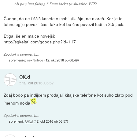
Ali pa nima faking 3.5mm jacka za slušalke. FFS!
Čudno, da ne tiščiš kasete v mobilnik. Aja, ne moreš. Ker je to
tehnologijo povozil čas, tako kot bo čas povozil tudi ta 3.5 jack.
Etiga, še en malce novejši:
http://sgkeitai.com/goods.php?id=117
Zgodovina sprememb…
spremenilo:
next3steps
(
12. okt 2016 ob 06:49
)
OK.d
::
12. okt 2016, 06:57
Zdaj bodo pa indijcem prodajali kitajske telefone kot suho zlato pod
imenom nokia
Zgodovina sprememb…
spremenil:
OK.d
(
12. okt 2016 ob 06:57
)