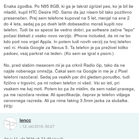
Enaka zgodba. Po N95 8GB, ki ga je takrat zgrizel pes, ko je bil še
mladič, kupil HTC Desire HD. Samo da jaz nisem bil tako pozitivno
presenečen. Prej sem telefone kupoval na 5 let, menjal na ene 2
do 4 leta, sedaj pa po dveh letih dobesedno moraš kupiti nov
telefon. Tudi če so specsi še vedno dobri, pa software začne "lepo"
počasi štekati z vsako novo verzijo. iPhone included, da mi ne bo
kdo pod nos vrgel Appla. In potem tudi novih verzij za tvoj telefon
več ni. Hvala Google za Nexus 5. Ta telefon je pa preživel toliko
padcev, vsaj parkrat na teden. (Ko sem se igral s psom.)
No, pred slabim mesecem mi je pa crknil Radio čip, tako da ne
najde nobenega omrežja. Čakal sem na Google in me je z Pixel
telefoni razočaral. Sedaj pa vsakih par dni gledam ponudbo, tudi
fizično v trgovini, pa mi noben telefon ni všeč. Vsi so isti, pri
vsakem me kaj moti. Potem ko pa že mislim, da sem našel pravega,
pa me razočara review. Ali specifikacije, čeprav je telefon višjega
cenovnega razreda. Ali pa nima faking 3.5mm jacka za slušalke.
FFS!
lencc
::
12. okt 2016, 00:27
Jst
je
11. okt 2016 ob 23:40
izjavil
: