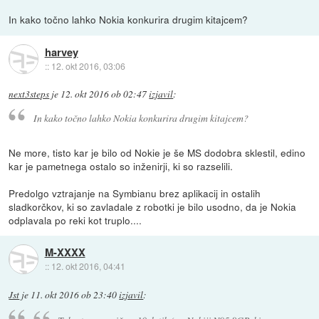
In kako točno lahko Nokia konkurira drugim kitajcem?
harvey
::
12. okt 2016, 03:06
next3steps
je
12. okt 2016 ob 02:47
izjavil
:
In kako točno lahko Nokia konkurira drugim kitajcem?
Ne more, tisto kar je bilo od Nokie je še MS dodobra sklestil, edino
kar je pametnega ostalo so inženirji, ki so razselili.
Predolgo vztrajanje na Symbianu brez aplikacij in ostalih
sladkorčkov, ki so zavladale z robotki je bilo usodno, da je Nokia
odplavala po reki kot truplo....
M-XXXX
::
12. okt 2016, 04:41
Jst
je
11. okt 2016 ob 23:40
izjavil
: