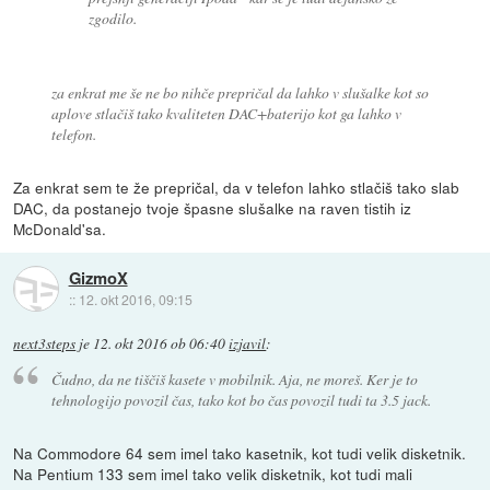
zgodilo.
za enkrat me še ne bo nihče prepričal da lahko v slušalke kot so
aplove stlačiš tako kvaliteten DAC+baterijo kot ga lahko v
telefon.
Za enkrat sem te že prepričal, da v telefon lahko stlačiš tako slab
DAC, da postanejo tvoje špasne slušalke na raven tistih iz
McDonald'sa.
GizmoX
::
12. okt 2016, 09:15
next3steps
je
12. okt 2016 ob 06:40
izjavil
:
Čudno, da ne tiščiš kasete v mobilnik. Aja, ne moreš. Ker je to
tehnologijo povozil čas, tako kot bo čas povozil tudi ta 3.5 jack.
Na Commodore 64 sem imel tako kasetnik, kot tudi velik disketnik.
Na Pentium 133 sem imel tako velik disketnik, kot tudi mali