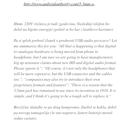
http://www.androidauthority.com/3-5mm-a
...
Hmm. 220V vtičnica je tudi zgodovina. Naslednji telefon bo
delal na hipsta-energijo (polnil se bo kar z lastikovo karizmo).
Pa si sploh prebral članek o prednosti USB-audio povezave? Let
me summarize this for you: "All that is happening is that digital-
to-analogue hardware is being moved from phone to
headphone, but I am sure we are going to hear manufacturers
big up nonsense claims about new HD and digital audio format.
Please ignore it."; "Of course, it's not only the headphones that
will be more expensive, but the USB connector and the cables
too."; "companies may also try to introduce their own
proprietary formats and features"; "There is a reason that the
3.5mm jack has remained in use since its invention in 1910. It is
simple, and I think it’s going to be a tough sell to replace it."
Brezžične slušalke so pa drug kompromis. Znebiš se kabla, dobiš
pa novega tamagočija (še eno napravo, katere baterijo moraš
redno cartati).