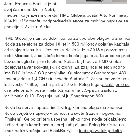
Jean-Francois Baril, ki je bil
svoj čas menedžer v Nokii,
medtem ko je izvršni direktor HMD Globala postal Arto Nummela,
ki je bil v Microsoftu podpredsednik enote za mobilne naprave za
podjetja iz Azije in Afrike.
HMD Global je namreč dobil licenco za uporabo blagovne znamke
Nokia za telefone za dobo 10 let in 500 milijonov dolarjev kapitala
od svojega lastnika. Licenco za Nokio je leta 2013 s prevzemom
dobil Microsoft, a se izteče konec letošnjega leta. Tako bomo pred
božičem ugledali
prve telefone Nokia
, ki jih bo za HMD Global
izdeloval tajvansko-kitajski Foxconn. Za zdaj nosi telefon kodno
ime D1C in ima 3 GB pomnilnika, Qualcommov Snapdragon 430
(osem jeder s 1,4 GHz) in seveda Android 7. Zaslon bo verjetno z
ločljivostjo 1080p, flasha pa bo 32 GB. Poleg tega
pričakujemo še
dva telefona
, ki bosta imela 5,2 oziroma 5,5-palčni zaslon z
ločljivostjo QHD. Poganjal naj bi ju Snapdragon 820.
Nokia bo sprva napadla indijski trg, kjer ima blagovna znamka
Nokia verjetno največjo vrednost na svetu (razen mogoče na
Finskem). Če bo pri tem uspešna, lahko nove nokie pričakujemo
tudi v drugih koncih sveta, torej tudi pri nas. Poleg Nokie se na
enak način vračajo tudi BlackBerryji, ki
bodo povratek pričeli v
Indoneziji
.