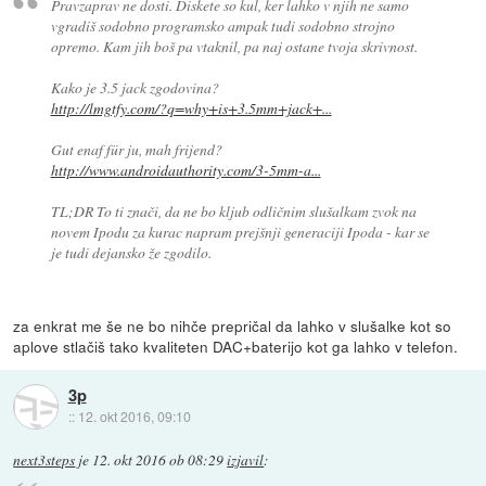
Pravzaprav ne dosti. Diskete so kul, ker lahko v njih ne samo
vgradiš sodobno programsko ampak tudi sodobno strojno
opremo. Kam jih boš pa vtaknil, pa naj ostane tvoja skrivnost.
Kako je 3.5 jack zgodovina?
http://lmgtfy.com/?q=why+is+3.5mm+jack+...
Gut enaf für ju, mah frijend?
http://www.androidauthority.com/3-5mm-a...
TL;DR To ti znači, da ne bo kljub odličnim slušalkam zvok na
novem Ipodu za kurac napram prejšnji generaciji Ipoda - kar se
je tudi dejansko že zgodilo.
za enkrat me še ne bo nihče prepričal da lahko v slušalke kot so
aplove stlačiš tako kvaliteten DAC+baterijo kot ga lahko v telefon.
3p
::
12. okt 2016, 09:10
next3steps
je
12. okt 2016 ob 08:29
izjavil
: