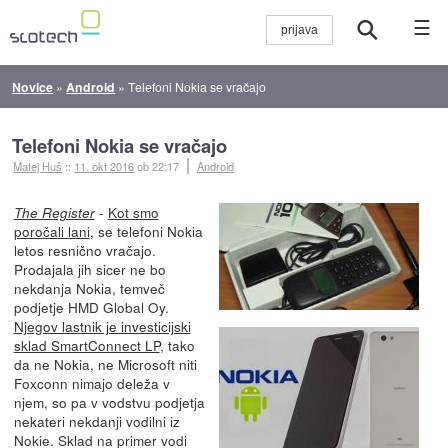
☰
Novice
»
Android
»
Telefoni Nokia se vračajo
Telefoni Nokia se vračajo
Matej Huš
::
11. okt 2016
ob 22:17
Android
-
Kot smo
The Register
poročali lani
, se telefoni Nokia
letos resnično vračajo.
Prodajala jih sicer ne bo
nekdanja Nokia, temveč
podjetje HMD Global Oy.
Njegov lastnik je investicijski
sklad SmartConnect LP
, tako
da ne Nokia, ne Microsoft niti
Foxconn nimajo deleža v
njem, so pa v vodstvu podjetja
nekateri nekdanji vodilni iz
Nokie. Sklad na primer vodi