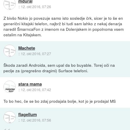
mdural
::
12. okt 2016, 07:26
Z bivšo Nokio jo povezuje samo isto sosledje črk, sicer je to še en
generični kitajski telefon, najbrž bi tudi sam lahko z nekaj denarja
naredil ŠmarncaFon z imenom na Dolenjskem in popolnoma vsem
ostalim na Kitajskem.
Machete
::
12. okt 2016, 07:27
Škoda zaradi Androida, sem upal da bo buyable. Torej oči na
peclje za (pregrešno dragimi) Surface telefoni.
stara mama
::
12. okt 2016, 07:42
To bo hec, če se bo zdaj prodajala bolje, kot jo je prodajal MS
flagellum
::
12. okt 2016, 07:56