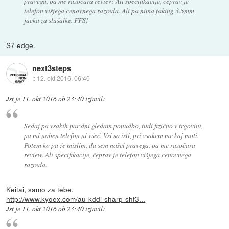
pravega, pa me razočara review. Ali specifikacije, čeprav je
telefon višjega cenovnega razreda. Ali pa nima faking 3.5mm
jacka za slušalke. FFS!
S7 edge.
next3steps
::
12. okt 2016, 06:40
Jst
je
11. okt 2016 ob 23:40
izjavil
:
Sedaj pa vsakih par dni gledam ponudbo, tudi fizično v trgovini,
pa mi noben telefon ni všeč. Vsi so isti, pri vsakem me kaj moti.
Potem ko pa že mislim, da sem našel pravega, pa me razočara
review. Ali specifikacije, čeprav je telefon višjega cenovnega
razreda.
Keitai, samo za tebe.
http://www.kyoex.com/au-kddi-sharp-shf3...
Jst
je
11. okt 2016 ob 23:40
izjavil
: