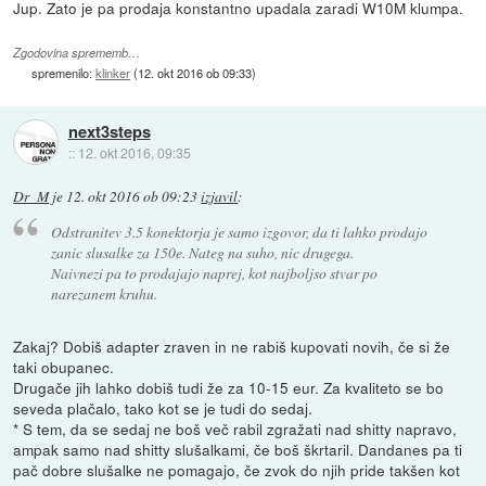
Jup. Zato je pa prodaja konstantno upadala zaradi W10M klumpa.
Zgodovina sprememb…
spremenilo:
klinker
(
12. okt 2016 ob 09:33
)
next3steps
::
12. okt 2016, 09:35
Dr_M
je
12. okt 2016 ob 09:23
izjavil
:
Odstranitev 3.5 konektorja je samo izgovor, da ti lahko prodajo
zanic slusalke za 150e. Nateg na suho, nic drugega.
Naivnezi pa to prodajajo naprej, kot najboljso stvar po
narezanem kruhu.
Zakaj? Dobiš adapter zraven in ne rabiš kupovati novih, če si že
taki obupanec.
Drugače jih lahko dobiš tudi že za 10-15 eur. Za kvaliteto se bo
seveda plačalo, tako kot se je tudi do sedaj.
* S tem, da se sedaj ne boš več rabil zgražati nad shitty napravo,
ampak samo nad shitty slušalkami, če boš škrtaril. Dandanes pa ti
pač dobre slušalke ne pomagajo, če zvok do njih pride takšen kot