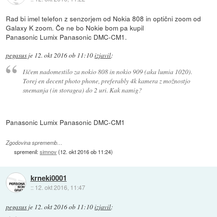
Rad bi imel telefon z senzorjem od Nokia 808 in optični zoom od
Galaxy K zoom. Če ne bo Nokie bom pa kupil
Panasonic Lumix Panasonic DMC-CM1.
pegasus
je
12. okt 2016 ob 11:10
izjavil
:
Iščem nadomestilo za nokio 808 in nokio 909 (aka lumia 1020).
Torej en decent photo phone, preferably 4k kamera z možnostjo
snemanja (in storagea) do 2 uri. Kak namig?
Panasonic Lumix Panasonic DMC-CM1
Zgodovina sprememb…
spremenil:
simnov
(
12. okt 2016 ob 11:24
)
krneki0001
::
12. okt 2016, 11:47
pegasus
je
12. okt 2016 ob 11:10
izjavil
: