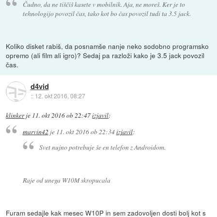
Čudno, da ne tiščiš kasete v mobilnik. Aja, ne moreš. Ker je to
tehnologijo povozil čas, tako kot bo čas povozil tudi ta 3.5 jack.
Koliko disket rabiš, da posnamše nanje neko sodobno programsko
opremo (ali film ali igro)? Sedaj pa razloži kako je 3.5 jack povozil
čas.
d4vid
::
12. okt 2016, 08:27
klinker
je
11. okt 2016 ob 22:47
izjavil
:
marvin42
je
11. okt 2016 ob 22:34
izjavil
:
Svet nujno potrebuje še en telefon z Androidom.
Raje od unega W10M skropucala
Furam sedajle kak mesec W10P in sem zadovoljen dosti bolj kot s