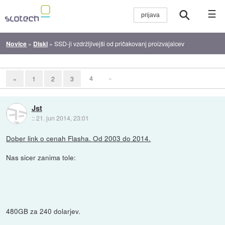
☰
Novice
»
Diski
»
SSD-ji vzdržljivejši od pričakovanj proizvajalcev
4
»
«
1
2
3
Jst
::
21. jun 2014, 23:01
Dober link o cenah Flasha. Od 2003 do 2014.
Nas sicer zanima tole:
480GB za 240 dolarjev.