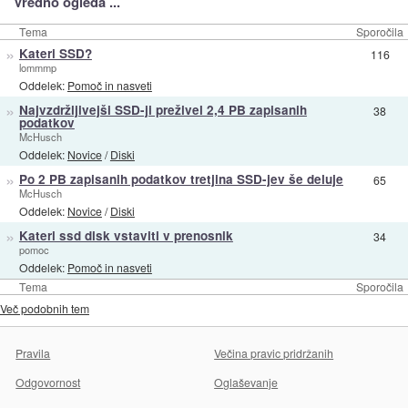
Vredno ogleda ...
Tema
Sporočila
»
Kateri SSD?
116
lommmp
Oddelek:
Pomoč in nasveti
»
Najvzdržljivejši SSD-ji preživel 2,4 PB zapisanih
38
podatkov
McHusch
Oddelek:
Novice
/
Diski
»
Po 2 PB zapisanih podatkov tretjina SSD-jev še deluje
65
McHusch
Oddelek:
Novice
/
Diski
»
Kateri ssd disk vstaviti v prenosnik
34
pomoc
Oddelek:
Pomoč in nasveti
Tema
Sporočila
Več podobnih tem
Pravila
Večina pravic pridržanih
Odgovornost
Oglaševanje