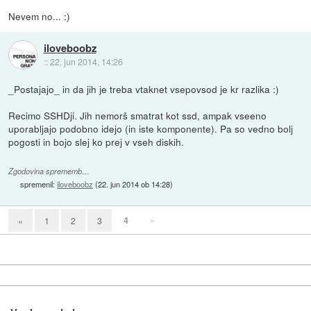
Nevem no... :)
iloveboobz
::
22. jun 2014, 14:26
_Postajajo_ in da jih je treba vtaknet vsepovsod je kr razlika :)
Recimo SSHDji. Jih nemorš smatrat kot ssd, ampak vseeno
uporabljajo podobno idejo (in iste komponente). Pa so vedno bolj
pogosti in bojo slej ko prej v vseh diskih.
Zgodovina sprememb…
spremenil:
iloveboobz
(
22. jun 2014 ob 14:28
)
4
»
«
1
2
3