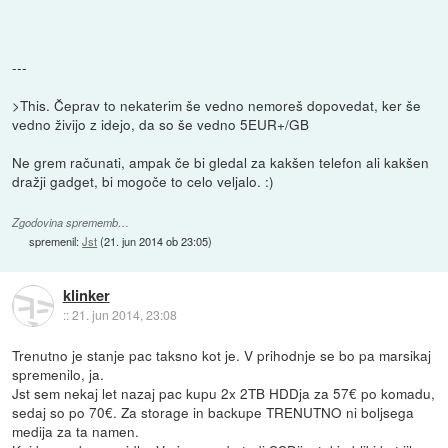
---
>This. Čeprav to nekaterim še vedno nemoreš dopovedat, ker še
vedno živijo z idejo, da so še vedno 5EUR+/GB
Ne grem računati, ampak če bi gledal za kakšen telefon ali kakšen
dražji gadget, bi mogoče to celo veljalo. :)
Zgodovina sprememb…
spremenil:
Jst
(
21. jun 2014 ob 23:05
)
klinker
::
21. jun 2014, 23:08
Trenutno je stanje pac taksno kot je. V prihodnje se bo pa marsikaj
spremenilo, ja.
Jst sem nekaj let nazaj pac kupu 2x 2TB HDDja za 57€ po komadu,
sedaj so po 70€. Za storage in backupe TRENUTNO ni boljsega
medija za ta namen.