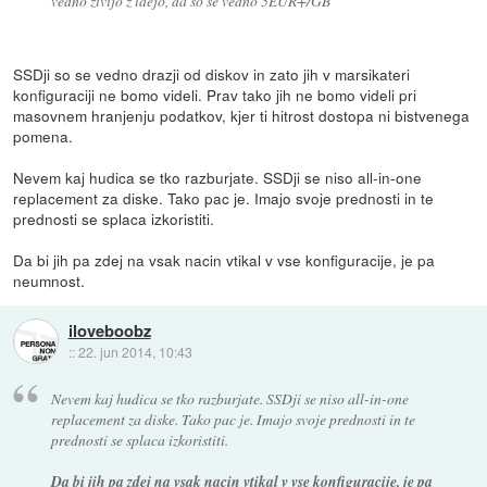
vedno živijo z idejo, da so še vedno 5EUR+/GB
SSDji so se vedno drazji od diskov in zato jih v marsikateri
konfiguraciji ne bomo videli. Prav tako jih ne bomo videli pri
masovnem hranjenju podatkov, kjer ti hitrost dostopa ni bistvenega
pomena.
Nevem kaj hudica se tko razburjate. SSDji se niso all-in-one
replacement za diske. Tako pac je. Imajo svoje prednosti in te
prednosti se splaca izkoristiti.
Da bi jih pa zdej na vsak nacin vtikal v vse konfiguracije, je pa
neumnost.
iloveboobz
::
22. jun 2014, 10:43
Nevem kaj hudica se tko razburjate. SSDji se niso all-in-one
replacement za diske. Tako pac je. Imajo svoje prednosti in te
prednosti se splaca izkoristiti.
Da bi jih pa zdej na vsak nacin vtikal v vse konfiguracije, je pa