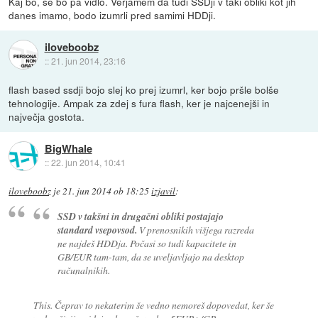
Kaj bo, se bo pa vidlo. Verjamem da tudi SSDji v taki obliki kot jih
danes imamo, bodo izumrli pred samimi HDDji.
iloveboobz
::
21. jun 2014, 23:16
flash based ssdji bojo slej ko prej izumrl, ker bojo pršle bolše
tehnologije. Ampak za zdej s fura flash, ker je najcenejši in
največja gostota.
BigWhale
::
22. jun 2014, 10:41
iloveboobz
je
21. jun 2014 ob 18:25
izjavil
:
SSD v takšni in drugačni obliki postajajo
standard vsepovsod.
V prenosnikih višjega razreda
ne najdeš HDDja. Počasi so tudi kapacitete in
GB/EUR tam-tam, da se uveljavljajo na desktop
računalnikih.
This. Čeprav to nekaterim še vedno nemoreš dopovedat, ker še