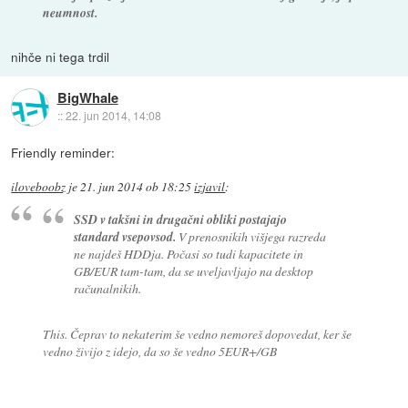
neumnost.
nihče ni tega trdil
BigWhale
::
22. jun 2014, 14:08
Friendly reminder:
iloveboobz
je
21. jun 2014 ob 18:25
izjavil
:
SSD v takšni in drugačni obliki postajajo
standard vsepovsod.
V prenosnikih višjega razreda
ne najdeš HDDja. Počasi so tudi kapacitete in
GB/EUR tam-tam, da se uveljavljajo na desktop
računalnikih.
This. Čeprav to nekaterim še vedno nemoreš dopovedat, ker še
vedno živijo z idejo, da so še vedno 5EUR+/GB