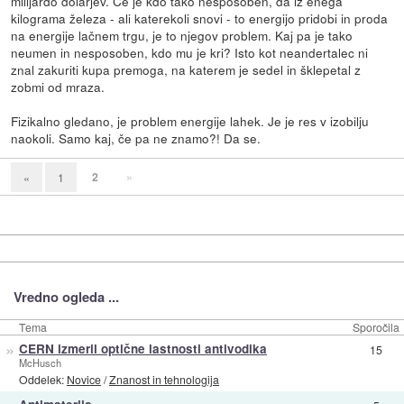
milijardo dolarjev. Če je kdo tako nesposoben, da iz enega
kilograma železa - ali katerekoli snovi - to energijo pridobi in proda
na energije lačnem trgu, je to njegov problem. Kaj pa je tako
neumen in nesposoben, kdo mu je kri? Isto kot neandertalec ni
znal zakuriti kupa premoga, na katerem je sedel in šklepetal z
zobmi od mraza.
Fizikalno gledano, je problem energije lahek. Je je res v izobilju
naokoli. Samo kaj, če pa ne znamo?! Da se.
2
»
«
1
Vredno ogleda ...
Tema
Sporočila
»
CERN izmeril optične lastnosti antivodika
15
McHusch
Oddelek:
Novice
/
Znanost in tehnologija