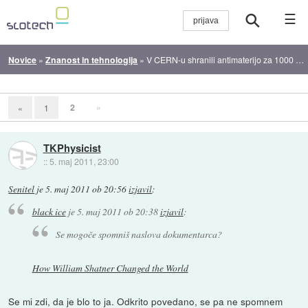
☰
Novice
»
Znanost in tehnologija
»
V CERN-u shranili antimaterijo za 1000 sekund
2
»
«
1
TKPhysicist
::
5. maj 2011, 23:00
Senitel
je
5. maj 2011 ob 20:56
izjavil
:
black ice
je
5. maj 2011 ob 20:38
izjavil
:
Se mogoče spomniš naslova dokumentarca?
How William Shatner Changed the World
Se mi zdi, da je blo to ja. Odkrito povedano, se pa ne spomnem