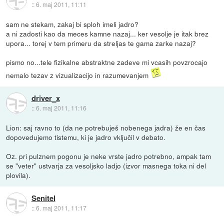
::
6. maj 2011, 11:11
sam ne stekam, zakaj bi sploh imeli jadro?
a ni zadosti kao da meces kamne nazaj... ker vesolje je itak brez
upora... torej v tem primeru da streljas te gama zarke nazaj?
pismo no...tele fizikalne abstraktne zadeve mi vcasih povzrocajo
nemalo tezav z vizualizacijo in razumevanjem
driver_x
::
6. maj 2011, 11:16
Lion: saj ravno to (da ne potrebuješ nobenega jadra) že en čas
dopovedujemo tistemu, ki je jadro vključil v debato.
Oz. pri pulznem pogonu je neke vrste jadro potrebno, ampak tam
se "veter" ustvarja za vesoljsko ladjo (izvor masnega toka ni del
plovila).
Senitel
::
6. maj 2011, 11:17