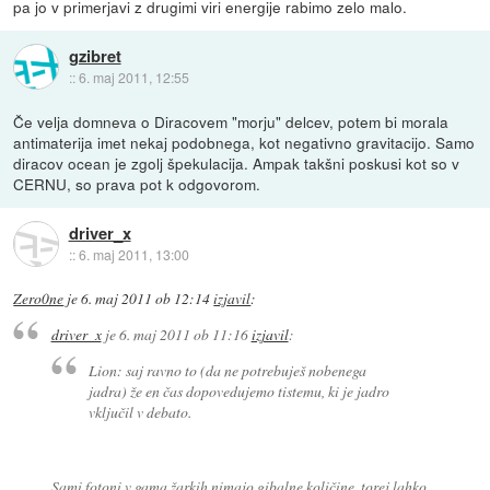
pa jo v primerjavi z drugimi viri energije rabimo zelo malo.
gzibret
::
6. maj 2011, 12:55
Če velja domneva o Diracovem "morju" delcev, potem bi morala
antimaterija imet nekaj podobnega, kot negativno gravitacijo. Samo
diracov ocean je zgolj špekulacija. Ampak takšni poskusi kot so v
CERNU, so prava pot k odgovorom.
driver_x
::
6. maj 2011, 13:00
Zero0ne
je
6. maj 2011 ob 12:14
izjavil
:
driver_x
je
6. maj 2011 ob 11:16
izjavil
:
Lion: saj ravno to (da ne potrebuješ nobenega
jadra) že en čas dopovedujemo tistemu, ki je jadro
vključil v debato.
Sami fotoni v gama žarkih nimajo gibalne količine, torej lahko