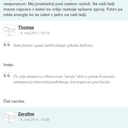
nesporazum. Moj predzadnji post zadevo razloži. Na naši ladji
imamo napravo v kateri se vršijo reakcije opisane zgoraj. Foton pa
odda energijo ko se zaleti v jadro na naši ladji.
Thomas
::
6. maj 2011, 19:18
Sami fotoni v gama žarkih nimajo gibalne količine,
Imajo.
Če velja domneva o Diracovem "morju" delcev, potem bi morala
antimaterija imet nekaj podobnega, kot negativno gravitacijo.
Čist narobe.
Zero0ne
::
6. maj 2011, 19:38