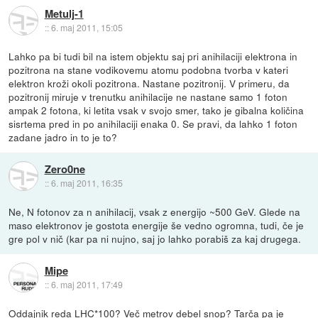
Metulj-1
::
6. maj 2011, 15:05
Lahko pa bi tudi bil na istem objektu saj pri anihilaciji elektrona in
pozitrona na stane vodikovemu atomu podobna tvorba v kateri
elektron kroži okoli pozitrona. Nastane pozitronij. V primeru, da
pozitronij miruje v trenutku anihilacije ne nastane samo 1 foton
ampak 2 fotona, ki letita vsak v svojo smer, tako je gibalna količina
sisrtema pred in po anihilaciji enaka 0. Se pravi, da lahko 1 foton
zadane jadro in to je to?
Zero0ne
::
6. maj 2011, 16:35
Ne, N fotonov za n anihilacij, vsak z energijo ~500 GeV. Glede na
maso elektronov je gostota energije še vedno ogromna, tudi, če je
gre pol v nič (kar pa ni nujno, saj jo lahko porabiš za kaj drugega.
Mipe
::
6. maj 2011, 17:49
Oddajnik reda LHC*100? Več metrov debel snop? Tarča pa je