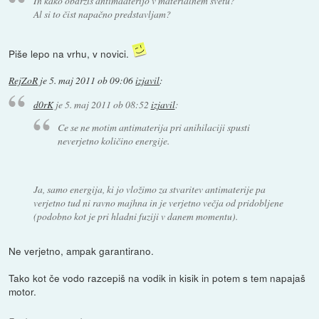
In kako obdržiš antimaaterijo v materialnem svetu?
Al si to čist napačno predstavljam?
Piše lepo na vrhu, v novici.
RejZoR
je
5. maj 2011 ob 09:06
izjavil
:
d0rK
je
5. maj 2011 ob 08:52
izjavil
:
Ce se ne motim antimaterija pri anihilaciji spusti
neverjetno količino energije.
Ja, samo energija, ki jo vložimo za stvaritev antimaterije pa
verjetno tud ni ravno majhna in je verjetno večja od pridobljene
(podobno kot je pri hladni fuziji v danem momentu).
Ne verjetno, ampak garantirano.
Tako kot če vodo razcepiš na vodik in kisik in potem s tem napajaš
motor.