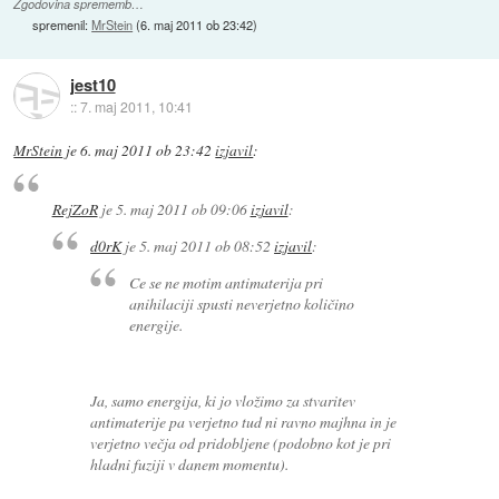
Zgodovina sprememb…
spremenil:
MrStein
(
6. maj 2011 ob 23:42
)
jest10
::
7. maj 2011, 10:41
MrStein
je
6. maj 2011 ob 23:42
izjavil
:
RejZoR
je
5. maj 2011 ob 09:06
izjavil
:
d0rK
je
5. maj 2011 ob 08:52
izjavil
:
Ce se ne motim antimaterija pri
anihilaciji spusti neverjetno količino
energije.
Ja, samo energija, ki jo vložimo za stvaritev
antimaterije pa verjetno tud ni ravno majhna in je
verjetno večja od pridobljene (podobno kot je pri
hladni fuziji v danem momentu).