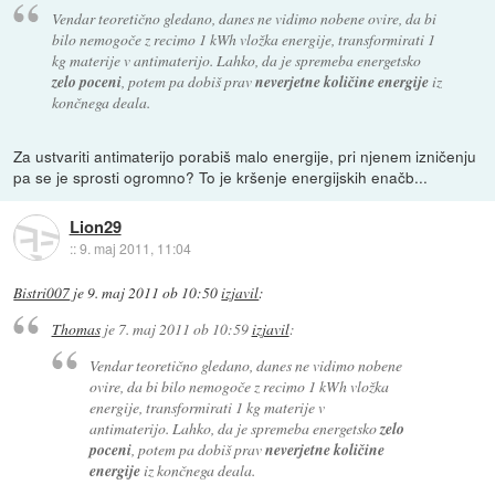
Vendar teoretično gledano, danes ne vidimo nobene ovire, da bi
bilo nemogoče z recimo 1 kWh vložka energije, transformirati 1
kg materije v antimaterijo. Lahko, da je spremeba energetsko
zelo poceni
, potem pa dobiš prav
neverjetne količine energije
iz
končnega deala.
Za ustvariti antimaterijo porabiš malo energije, pri njenem izničenju
pa se je sprosti ogromno? To je kršenje energijskih enačb...
Lion29
::
9. maj 2011, 11:04
Bistri007
je
9. maj 2011 ob 10:50
izjavil
:
Thomas
je
7. maj 2011 ob 10:59
izjavil
:
Vendar teoretično gledano, danes ne vidimo nobene
ovire, da bi bilo nemogoče z recimo 1 kWh vložka
energije, transformirati 1 kg materije v
antimaterijo. Lahko, da je spremeba energetsko
zelo
poceni
, potem pa dobiš prav
neverjetne količine
energije
iz končnega deala.