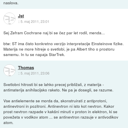
naslova.
Jst
::
5. maj 2011, 23:01
Sej Zefram Cochrane naj bi se čez par let rodil, menda...
btw: ST ima čisto konkretno verzijo interpretacije Einsteinove fizike.
Materija ne more hitreje o svetlobi, je pa Albert tiho o prostoru
samemu. In tu se napaja StarTrek.
Thomas
::
5. maj 2011, 23:06
Svetlobni hitrosti bi se lahko precej približali, z materija -
antimaterija anihilacijsko raketo. Ne pa je dosegli, se razume.
Vse antielemente se morda da, skonstruirati z antiprotoni,
antinevtroni in pozitroni. Antinevtron ni isto kot nevtron. Kakor
prost nevtron razpade v kakšni minuti v proton in elektron, ki se
povežeta v vodikov atom ... se antinevtron razsuje v antivodikov
atom.