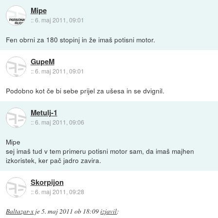
Mipe
::
6. maj 2011, 09:01
Fen obrni za 180 stopinj in že imaš potisni motor.
GupeM
::
6. maj 2011, 09:01
Podobno kot če bi sebe prijel za ušesa in se dvignil.
Metulj-1
::
6. maj 2011, 09:06
Mipe
sej imaš tud v tem primeru potisni motor sam, da imaš majhen
izkoristek, ker pač jadro zavira.
Skorpijon
::
6. maj 2011, 09:28
Baltazar-x
je
5. maj 2011 ob 18:09
izjavil
: