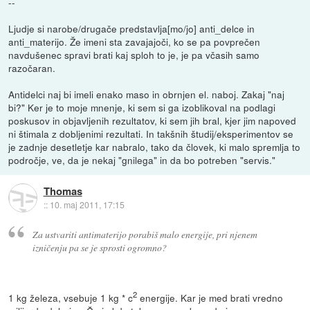
--
Ljudje si narobe/drugače predstavlja[mo/jo] anti_delce in
anti_materijo. Že imeni sta zavajajoči, ko se pa povprečen
navdušenec spravi brati kaj sploh to je, je pa včasih samo
razočaran.
Antidelci naj bi imeli enako maso in obrnjen el. naboj. Zakaj "naj
bi?" Ker je to moje mnenje, ki sem si ga izoblikoval na podlagi
poskusov in objavljenih rezultatov, ki sem jih bral, kjer jim napoved
ni štimala z dobljenimi rezultati. In takšnih študij/eksperimentov se
je zadnje desetletje kar nabralo, tako da človek, ki malo spremlja to
področje, ve, da je nekaj "gnilega" in da bo potreben "servis."
Thomas
::
10. maj 2011, 17:15
Za ustvariti antimaterijo porabiš malo energije, pri njenem
izničenju pa se je sprosti ogromno?
2
1 kg železa, vsebuje 1 kg * c
energije. Kar je med brati vredno