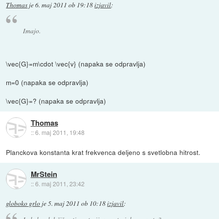
Thomas
je
6. maj 2011 ob 19:18
izjavil
:
Imajo.
\vec{G}=m\cdot \vec{v} (napaka se odpravlja)
m=0 (napaka se odpravlja)
\vec{G}=? (napaka se odpravlja)
Thomas
::
6. maj 2011, 19:48
Planckova konstanta krat frekvenca deljeno s svetlobna hitrost.
MrStein
::
6. maj 2011, 23:42
globoko grlo
je
5. maj 2011 ob 10:18
izjavil
: