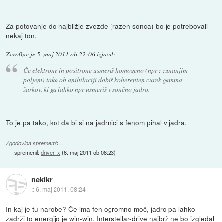
Za potovanje do najbližje zvezde (razen sonca) bo je potrebovali
nekaj ton.
Zero0ne
je
5. maj 2011 ob 22:06
izjavil
:
Če elektrone in positrone usmeriš homogeno (npr z zunanjim
poljem) tako ob anihilaciji dobiš koherenten curek gamma
žarkov, ki ga lahko npr usmeriš v sončno jadro.
To je pa tako, kot da bi si na jadrnici s fenom pihal v jadra.
Zgodovina sprememb…
spremenil:
driver_x
(
6. maj 2011 ob 08:23
)
nekikr
::
6. maj 2011, 08:24
In kaj je tu narobe? Če ima fen ogromno moč, jadro pa lahko
zadrži to energijo je win-win. Interstellar-drive najbrž ne bo izgledal