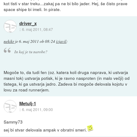
kot tisti v star treku...zakaj pa ne bi bilo jader. Hej, še čisto prave
space shipe bi imeli. In pirate.
driver_x
::
6. maj 2011, 08:47
nekikr
je
6. maj 2011 ob 08:24
izjavil
:
In kaj je tu narobe?
Mogoče to, da tudi fen (oz. katera koli druga naprava, ki ustvarja
masni tok) ustvarja potisk, ki je ravno nasproten (in malo večji) od
tistega, ki ga ustvarja jadro. Zadeva bi mogoče delovala kojotu v
lovu za road runnerjem.
Metulj-1
::
6. maj 2011, 09:00
Sammy73
sej bi stvar delovala ampak v obratni smeri.