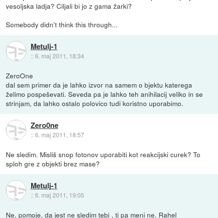
vesoljska ladja? Ciljali bi jo z gama žarki?
Somebody didn't think this through...
Metulj-1
::
6. maj 2011, 18:34
ZeroOne
dal sem primer da je lahko izvor na samem o bjektu katerega
želimo pospeševati. Seveda pa je lahko teh anihilacij veliko in se
strinjam, da lahko ostalo polovico tudi koristno uporabimo.
Zero0ne
::
6. maj 2011, 18:57
Ne sledim. Misliš snop fotonov uporabiti kot reakcijski curek? To
sploh gre z objekti brez mase?
Metulj-1
::
6. maj 2011, 19:05
Ne, pomoje, da jest ne sledim tebi , ti pa meni ne. Rahel