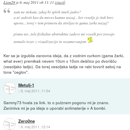
Lion29
je
6. maj 2011 ob 11:11
izjavil
:
sam ne stekam, zakaj bi sploh imeli jadro?
a ni zadosti kao da meces kamne nazaj... ker vesolje je itak brez
upora... torej v tem primeru da streljas te gama zarke nazaj?
pismo no...tele fizikalne abstraktne zadeve mi vcasih povzrocajo
nemalo tezav z vizualizacijo in razumevanjem
Ker se je izgubila osnovna ideja, da z vodnim curkom (gama žarki,
what ever) premikaš nevem 10cm x 10xm deščico po dvorišču
(vesoljsko ladjo). Da torej vesoljska ladja ne rabi tovorit seboj na
tone "ceglov".
Metulj-1
::
6. maj 2011, 11:54
Sammy73 hvala za link. to o pulznem pogonu mi je znano.
Zanimiva mi je pa ideja o uporabi antimaterije v A bombi.
Zero0ne
::
6. maj 2011, 12:14