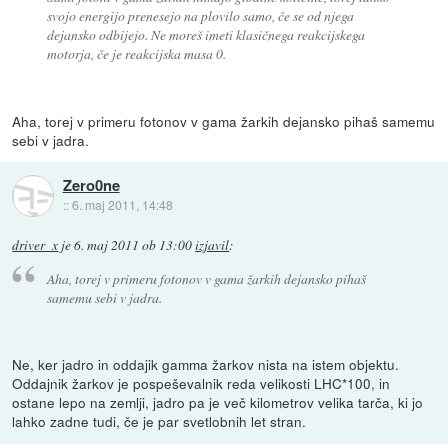
svojo energijo prenesejo na plovilo samo, če se od njega
dejansko odbijejo. Ne moreš imeti klasičnega reakcijskega
motorja, če je reakcijska masa 0.
Aha, torej v primeru fotonov v gama žarkih dejansko pihaš samemu
sebi v jadra.
Zero0ne
::
6. maj 2011, 14:48
driver_x
je
6. maj 2011 ob 13:00
izjavil
:
Aha, torej v primeru fotonov v gama žarkih dejansko pihaš
samemu sebi v jadra.
Ne, ker jadro in oddajik gamma žarkov nista na istem objektu.
Oddajnik žarkov je pospeševalnik reda velikosti LHC*100, in
ostane lepo na zemlji, jadro pa je več kilometrov velika tarča, ki jo
lahko zadne tudi, če je par svetlobnih let stran.