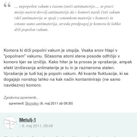
.... nepopolen vakum s časom izniči antimaterijo..... se pravi
morjo narest dovolj antimaterije da v komori nardi čisti vakum
(del antimaterije se spoji z ostamkom materije v komori) in
ostane samo antimaterija, seveda predpogoj je komora ki lahko
drži popolen vakum.
Komora ki drži popolni vakum je utopija. Vsaka snov hlapi v
"popolnem" vakumu. Sčasoma atomi stene posode odfrčijo v
komoro kjer se izničijo. Kako hiter je ta proces je vprašanje, ampak
efekt izničevanja antimaterije je tu in je razmeroma stalen.
Vprašanje je tudi kaj je popoln vakum. Ali kvante fluktuacije, ki se
dogajajo nonstop lahko na kak način kontaminirajo (ne samo
navidezno) komoro.
Zgodovina sprememb…
spremenil:
Skorpijon
(
6. maj 2011 ob 09:30
)
Metulj-1
::
6. maj 2011, 09:48