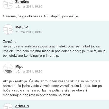
Zero0ne
::
6. maj 2011, 10:10
Oziroma, če ga obrneš za 180 stopinj, pospešuje.
Metulj-1
::
6. maj 2011, 10:16
ZeroOne
ne vem, če je anihilacija positrona in elektrona res najboljša, saj
ima elektron zelo majhno maso in posledično energijo. mislim, da je
bolj efektivna kombinacija p in anti p.
Mipe
::
6. maj 2011, 10:20
Akcija - reakcija. Če sta jadro in fen vezana skupaj in ne moreta
narazen, če jadro vleče v svojo smer zaradi zraka iz fena, fen pa
hoče v svojo smer zaradi lastne potisne sile, se obe sili
medsebojno negirata in obstanemo na točki.
driver_x