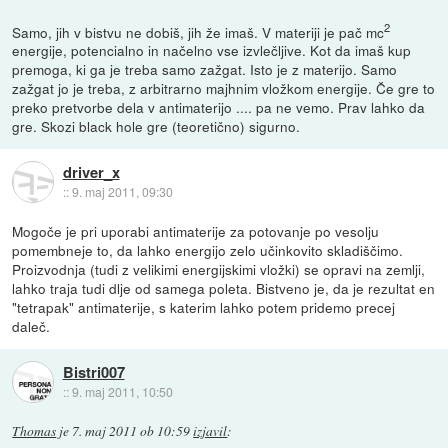
2
Samo, jih v bistvu ne dobiš, jih že imaš. V materiji je pač mc
energije, potencialno in načelno vse izvlečljive. Kot da imaš kup
premoga, ki ga je treba samo zažgat. Isto je z materijo. Samo
zažgat jo je treba, z arbitrarno majhnim vložkom energije. Če gre to
preko pretvorbe dela v antimaterijo .... pa ne vemo. Prav lahko da
gre. Skozi black hole gre (teoretično) sigurno.
driver_x
::
9. maj 2011, 09:30
Mogoče je pri uporabi antimaterije za potovanje po vesolju
pomembneje to, da lahko energijo zelo učinkovito skladiščimo.
Proizvodnja (tudi z velikimi energijskimi vložki) se opravi na zemlji,
lahko traja tudi dlje od samega poleta. Bistveno je, da je rezultat en
"tetrapak" antimaterije, s katerim lahko potem pridemo precej
daleč.
Bistri007
::
9. maj 2011, 10:50
Thomas
je
7. maj 2011 ob 10:59
izjavil
: