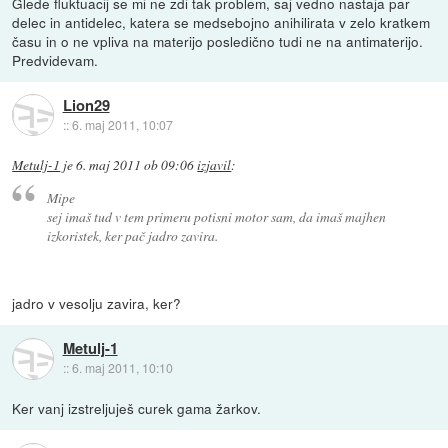
Glede fluktuacij se mi ne zdi tak problem, saj vedno nastaja par
delec in antidelec, katera se medsebojno anihilirata v zelo kratkem
času in o ne vpliva na materijo posledično tudi ne na antimaterijo.
Predvidevam.
Lion29
::
6. maj 2011, 10:07
Metulj-1
je
6. maj 2011 ob 09:06
izjavil
:
Mipe
sej imaš tud v tem primeru potisni motor sam, da imaš majhen
izkoristek, ker pač jadro zavira.
jadro v vesolju zavira, ker?
Metulj-1
::
6. maj 2011, 10:10
Ker vanj izstreljuješ curek gama žarkov.