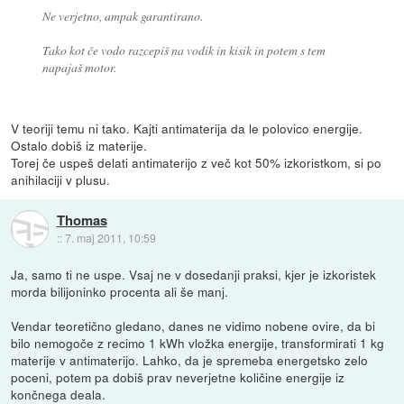
Ne verjetno, ampak garantirano.
Tako kot če vodo razcepiš na vodik in kisik in potem s tem
napajaš motor.
V teoriji temu ni tako. Kajti antimaterija da le polovico energije.
Ostalo dobiš iz materije.
Torej če uspeš delati antimaterijo z več kot 50% izkoristkom, si po
anihilaciji v plusu.
Thomas
::
7. maj 2011, 10:59
Ja, samo ti ne uspe. Vsaj ne v dosedanji praksi, kjer je izkoristek
morda bilijoninko procenta ali še manj.
Vendar teoretično gledano, danes ne vidimo nobene ovire, da bi
bilo nemogoče z recimo 1 kWh vložka energije, transformirati 1 kg
materije v antimaterijo. Lahko, da je spremeba energetsko zelo
poceni, potem pa dobiš prav neverjetne količine energije iz
končnega deala.