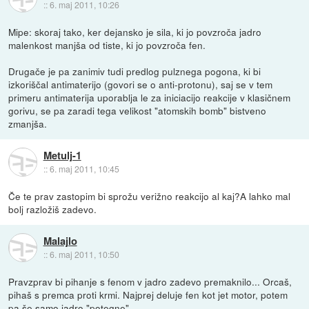
::
6. maj 2011, 10:26
Mipe: skoraj tako, ker dejansko je sila, ki jo povzroča jadro
malenkost manjša od tiste, ki jo povzroča fen.
Drugače je pa zanimiv tudi predlog pulznega pogona, ki bi
izkoriščal antimaterijo (govori se o anti-protonu), saj se v tem
primeru antimaterija uporablja le za iniciacijo reakcije v klasičnem
gorivu, se pa zaradi tega velikost "atomskih bomb" bistveno
zmanjša.
Metulj-1
::
6. maj 2011, 10:45
Če te prav zastopim bi sprožu verižno reakcijo al kaj?A lahko mal
bolj razložiš zadevo.
Malajlo
::
6. maj 2011, 10:50
Pravzprav bi pihanje s fenom v jadro zadevo premaknilo... Orcaš,
pihaš s premca proti krmi. Najprej deluje fen kot jet motor, potem
pa še samo jadro "potegne".