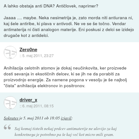
A lahko obstaja anti DNA? Antičlovek, naprimer?
Jaaaa .... maybe. Neka nesimetrija je, zato morda niti antiurana ni,
kaj šele antiribe, ki plava v antivodi. Ne ve se še točno. Vendar
antimaterija ni čisti analogon materije. Eni poskusi z delci se izidejo
drugače kot z antidelci.
Zero0ne
::
5. maj 2011, 23:27
Anihilacija celotnih atomov je dokaj neučinkovita, ker proizvede
dosti sevanja in eksotičnih delcev, ki se jih ne da porabiti za
proizvodnjo energije. Za namene pogona v vesolju je še najbolj
"čista" anihilacija elektronov in positronov.
driver_x
::
6. maj 2011, 08:15
Sokrates
je
5. maj 2011 ob 18:05
izjavil
:
Saj komaj tisteih nekaj prdcev antimaterije ne ulovijo za kaj
konkretnega je potrebno pa še kaj več kot micro mili gram.