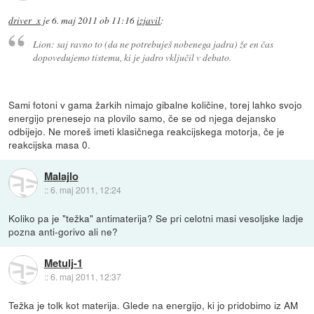
driver_x
je
6. maj 2011 ob 11:16
izjavil
:
Lion: saj ravno to (da ne potrebuješ nobenega jadra) že en čas
dopovedujemo tistemu, ki je jadro vključil v debato.
Sami fotoni v gama žarkih nimajo gibalne količine, torej lahko svojo
energijo prenesejo na plovilo samo, če se od njega dejansko
odbijejo. Ne moreš imeti klasičnega reakcijskega motorja, če je
reakcijska masa 0.
Malajlo
::
6. maj 2011, 12:24
Koliko pa je "težka" antimaterija? Se pri celotni masi vesoljske ladje
pozna anti-gorivo ali ne?
Metulj-1
::
6. maj 2011, 12:37
Težka je tolk kot materija. Glede na energijo, ki jo pridobimo iz AM