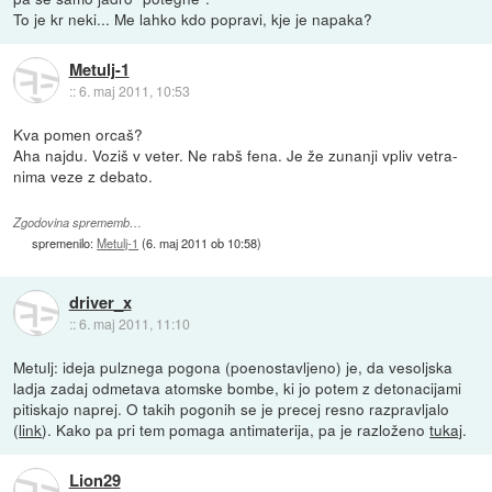
To je kr neki... Me lahko kdo popravi, kje je napaka?
Metulj-1
::
6. maj 2011, 10:53
Kva pomen orcaš?
Aha najdu. Voziš v veter. Ne rabš fena. Je že zunanji vpliv vetra-
nima veze z debato.
Zgodovina sprememb…
spremenilo:
Metulj-1
(
6. maj 2011 ob 10:58
)
driver_x
::
6. maj 2011, 11:10
Metulj: ideja pulznega pogona (poenostavljeno) je, da vesoljska
ladja zadaj odmetava atomske bombe, ki jo potem z detonacijami
pitiskajo naprej. O takih pogonih se je precej resno razpravljalo
(
link
). Kako pa pri tem pomaga antimaterija, pa je razloženo
tukaj
.
Lion29