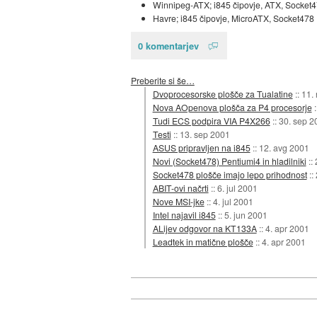
Winnipeg-ATX; i845 čipovje, ATX, Socket
Havre; i845 čipovje, MicroATX, Socket47
0 komentarjev
Preberite si še…
Dvoprocesorske plošče za Tualatine
::
11.
Nova AOpenova plošča za P4 procesorje
Tudi ECS podpira VIA P4X266
::
30. sep 2
Testi
::
13. sep 2001
ASUS pripravljen na i845
::
12. avg 2001
Novi (Socket478) Pentiumi4 in hladilniki
::
Socket478 plošče imajo lepo prihodnost
::
ABIT-ovi načrti
::
6. jul 2001
Nove MSI-jke
::
4. jul 2001
Intel najavil i845
::
5. jun 2001
ALijev odgovor na KT133A
::
4. apr 2001
Leadtek in matične plošče
::
4. apr 2001