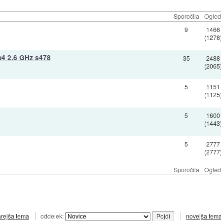
Sporočila
Ogled
9
1466
(1278
p4 2.6 GHz s478
35
2488
(2065
5
1151
(1125
5
1600
(1443
5
2777
(2777
Sporočila
Ogled
arejša tema
oddelek:
novejša tem