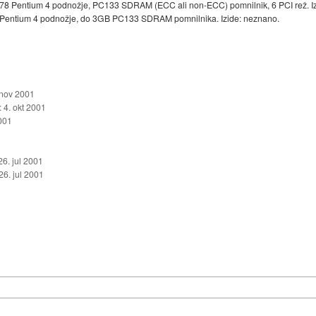
478 Pentium 4 podnožje, PC133 SDRAM (ECC ali non-ECC) pomnilnik, 6 PCI rež. Iz
8 Pentium 4 podnožje, do 3GB PC133 SDRAM pomnilnika. Izide: neznano.
 nov 2001
::
4. okt 2001
001
26. jul 2001
26. jul 2001