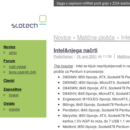
Saga s cepivom mRNA proti gripi v ZDA sreč
Novice
»
Matične plošče
»
Int
Novice
Intel&njega načrti
arhiv
Pretorijanec
::
19. avg 2001
ob 11:36
Matične
Forum
The inquirer
- Intel se kljub nepriljubljenosti i
mali oglasi
plošče za Pentium 4 procesorje:
teme zadnjih 24h
D850MV; i850 čipovje, ATX, Socket478 Pe
Članki
D850MD; i850 čipovje, MicroATX, Socket4
D845WN; i845 čipovje, ATX, Socket478 Pe
Zaposlitve
D845HV; i845 čipovje, MicroATX, Socket4
brskaj
Englewood; i815G/EG čipovje, MicroATX, p
Ostalo
Billings; i845 čipovje, Socket478 Pentiu
pravila
Pendleton; i845 čipovje, Socket478 Penti
Maryville; i850 čipovje, ATX, Socket478
kartica,1.5V AGP 4x reža, do 7 USB 1.1 vh
Medford; i850 čipovje, Socket478 Pentium 4