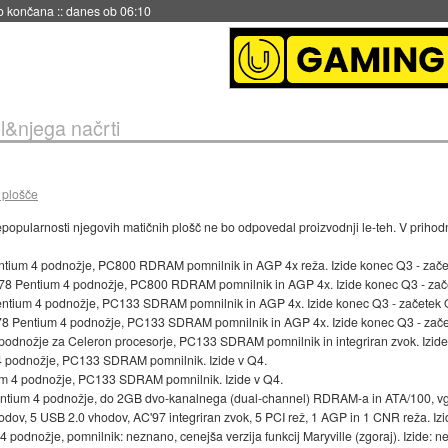
no končana
::
danes ob 06:10
el&njega načrti
 plošče
n nepopularnosti njegovih matičnih plošč ne bo odpovedal proizvodnji le-teh. V prihod
ntium 4 podnožje, PC800 RDRAM pomnilnik in AGP 4x reža. Izide konec Q3 - zače
78 Pentium 4 podnožje, PC800 RDRAM pomnilnik in AGP 4x. Izide konec Q3 - zač
ntium 4 podnožje, PC133 SDRAM pomnilnik in AGP 4x. Izide konec Q3 - začetek 
78 Pentium 4 podnožje, PC133 SDRAM pomnilnik in AGP 4x. Izide konec Q3 - zače
odnožje za Celeron procesorje, PC133 SDRAM pomnilnik in integriran zvok. Izide
m 4 podnožje, PC133 SDRAM pomnilnik. Izide v Q4.
um 4 podnožje, PC133 SDRAM pomnilnik. Izide v Q4.
 Pentium 4 podnožje, do 2GB dvo-kanalnega (dual-channel) RDRAM-a in ATA/100,
odov, 5 USB 2.0 vhodov, AC'97 integriran zvok, 5 PCI rež, 1 AGP in 1 CNR reža. Iz
 podnožje, pomnilnik: neznano, cenejša verzija funkcij Maryville (zgoraj). Izide: n