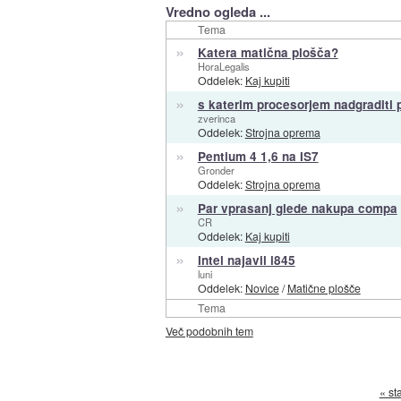
Vredno ogleda ...
Tema
»
Katera matična plošča?
HoraLegalis
Oddelek:
Kaj kupiti
»
s katerim procesorjem nadgraditi 
zverinca
Oddelek:
Strojna oprema
»
Pentium 4 1,6 na IS7
Gronder
Oddelek:
Strojna oprema
»
Par vprasanj glede nakupa compa
CR
Oddelek:
Kaj kupiti
»
Intel najavil i845
luni
Oddelek:
Novice
/
Matične plošče
Tema
Več podobnih tem
« st