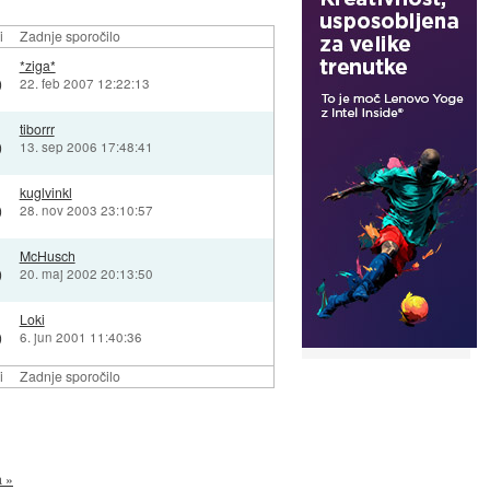
i
Zadnje sporočilo
*ziga*
)
22. feb 2007 12:22:13
tiborrr
)
13. sep 2006 17:48:41
kuglvinkl
)
28. nov 2003 23:10:57
McHusch
)
20. maj 2002 20:13:50
Loki
)
6. jun 2001 11:40:36
i
Zadnje sporočilo
a »