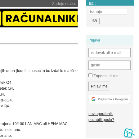
Išči:
Zadnje novice
Prijava
njih dneh (tednih, mesecih) bo izdal te matične
Zapomni si me
tek Q4.
etek Q4.
Q4.
tek Q4.
 v Q4.
nov uporabnik
pozabili geslo?
 vgrajena 10/100 LAN MAC ali HPNA MAC
ide: neznano.
eznano.