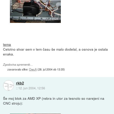
tema
Celotno stvar sem v tem času še malo dodelal, a osnova je ostala
enaka.
Zgodovina sprememb…
zavarovalo slike:
OwcA
(
28. jul 2004 ob 13:35
)
rkb2
::
12. jun 2004, 12:56
Še moj blok za AMD XP (rebra in utor za tesnolo so narejeni na
CNC stroju):