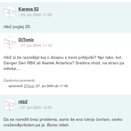
Karaya 52
::
23. jun 2004, 11:28
rkb2 poglej ZS
DjTonic
::
27. jun 2004, 11:19
rkb2 si že razmišljal kaj o dizajnu s tremi priključki? Npr tako, kot
Danger Den RBX ali Asetek Antartica? Sredina vhod, na strani pa
odtoka,...
Zgodovina sprememb…
spremenil:
DjTonic
(
27. jun 2004 ob 11:19
)
rkb2
::
27. jun 2004, 14:25
Da se narediti brez problema, samo še eno luknjo izvrtam, cevko
urežem&prilotam pa je. Bomo videli.