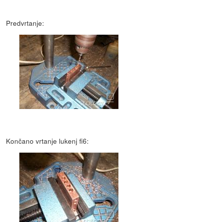
Predvrtanje:
Končano vrtanje lukenj fi6: