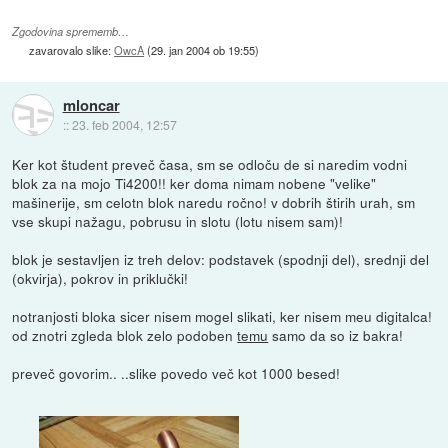
Zgodovina sprememb…
zavarovalo slike:
OwcA
(
29. jan 2004 ob 19:55
)
mloncar
::
23. feb 2004, 12:57
Ker kot študent preveč časa, sm se odloču de si naredim vodni
blok za na mojo Ti4200!! ker doma nimam nobene "velike"
mašinerije, sm celotn blok naredu ročno! v dobrih štirih urah, sm
vse skupi nažagu, pobrusu in slotu (lotu nisem sam)!
blok je sestavljen iz treh delov: podstavek (spodnji del), srednji del
(okvirja), pokrov in priklučki!
notranjosti bloka sicer nisem mogel slikati, ker nisem meu digitalca!
od znotri zgleda blok zelo podoben
temu
samo da so iz bakra!
preveč govorim.. ..slike povedo več kot 1000 besed!