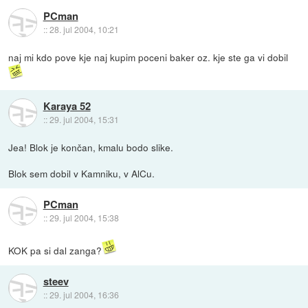
PCman
::
28. jul 2004, 10:21
naj mi kdo pove kje naj kupim poceni baker oz. kje ste ga vi dobil
Karaya 52
::
29. jul 2004, 15:31
Jea! Blok je končan, kmalu bodo slike.
Blok sem dobil v Kamniku, v AlCu.
PCman
::
29. jul 2004, 15:38
KOK pa si dal zanga?
steev
::
29. jul 2004, 16:36