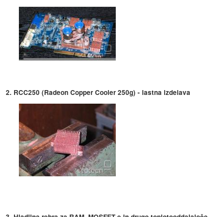
2. RCC250 (Radeon Copper Cooler 250g) - lastna izdelava
3. Hladilna rebra za RAM, MOSFET-e in drugo toplotooddajajoče