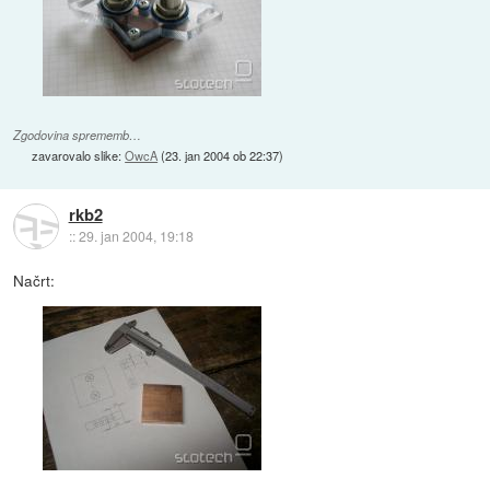
Zgodovina sprememb…
zavarovalo slike:
OwcA
(
23. jan 2004 ob 22:37
)
rkb2
::
29. jan 2004, 19:18
Načrt: