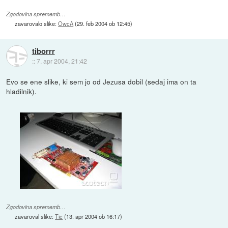
Zgodovina sprememb…
zavarovalo slike:
OwcA
(
29. feb 2004 ob 12:45
)
tiborrr
::
7. apr 2004, 21:42
Evo se ene slike, ki sem jo od Jezusa dobil (sedaj ima on ta
hladilnik).
Zgodovina sprememb…
zavaroval slike:
Tic
(
13. apr 2004 ob 16:17
)