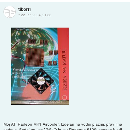
tiborrr
::
22. jan 2004, 21:33
Moj ATi Radeon MK1 Aircooler. Izdelan na vodni plazmi, prav fina
zadeva. Sedaj ga ima VASkO in mu Radeona 9800uspesno hladi