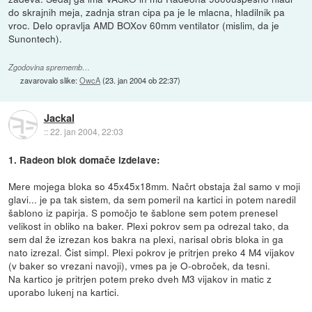
do skrajnih meja, zadnja stran cipa pa je le mlacna, hladilnik pa
vroc. Delo opravlja AMD BOXov 60mm ventilator (mislim, da je
Sunontech).
Zgodovina sprememb…
zavarovalo slike:
OwcA
(
23. jan 2004 ob 22:37
)
Jackal
::
22. jan 2004, 22:03
1. Radeon blok domače izdelave:
Mere mojega bloka so 45x45x18mm. Načrt obstaja žal samo v moji
glavi... je pa tak sistem, da sem pomeril na kartici in potem naredil
šablono iz papirja. S pomočjo te šablone sem potem prenesel
velikost in obliko na baker. Plexi pokrov sem pa odrezal tako, da
sem dal že izrezan kos bakra na plexi, narisal obris bloka in ga
nato izrezal. Čist simpl. Plexi pokrov je pritrjen preko 4 M4 vijakov
(v baker so vrezani navoji), vmes pa je O-obroček, da tesni.
Na kartico je pritrjen potem preko dveh M3 vijakov in matic z
uporabo lukenj na kartici.