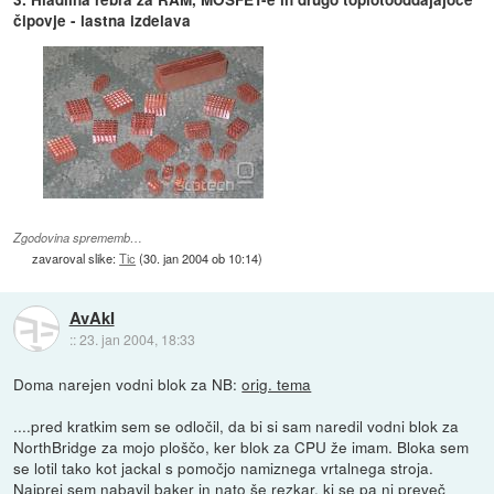
čipovje - lastna izdelava
Zgodovina sprememb…
zavaroval slike:
Tic
(
30. jan 2004 ob 10:14
)
AvAkI
::
23. jan 2004, 18:33
Doma narejen vodni blok za NB:
orig. tema
....pred kratkim sem se odločil, da bi si sam naredil vodni blok za
NorthBridge za mojo ploščo, ker blok za CPU že imam. Bloka sem
se lotil tako kot jackal s pomočjo namiznega vrtalnega stroja.
Najprej sem nabavil baker in nato še rezkar, ki se pa ni preveč