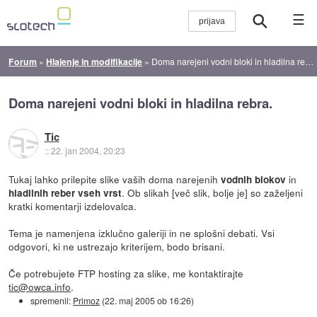
☰
Forum
»
Hlajenje in modifikacije
»
Doma narejeni vodni bloki in hladilna rebra.
Doma narejeni vodni bloki in hladilna rebra.
Tic
::
22. jan 2004, 20:23
Tukaj lahko prilepite slike vaših doma narejenih
in
vodnih blokov
. Ob slikah [več slik, bolje je] so zaželjeni
hladilnih reber vseh vrst
kratki komentarji izdelovalca.
Tema je namenjena izklučno galeriji in ne splošni debati. Vsi
odgovori, ki ne ustrezajo kriterijem, bodo brisani.
Če potrebujete FTP hosting za slike, me kontaktirajte
tic@owca.info
.
spremenil:
Primoz
(
22. maj 2005 ob 16:26
)