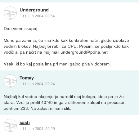
Underground
::
11. jun 2004, 08:54
Dan vsem skupaj.
Mene pa zanima, če ima kdo kak konkreten načrt glede izdelave
vodnih blokov. Najbolj bi rabil za CPU. Prosim, če pošlje kdo kak
vodič al pa načrt na moj mail underground@poha.net
Vsak, ki bo kaj posla ima pri meni gajbo piva v dobrem.
Tomay
::
11. jun 2004, 22:24
Najbolj kul vodno hlajenje je naredil moj kolega, ideja pa je že
stara. Vzel je profil 40*40 in ga z silikonom zalepil na procesor
pentium 233. Na žalost nimam slik.
sash
::
11. jun 2004, 22:29