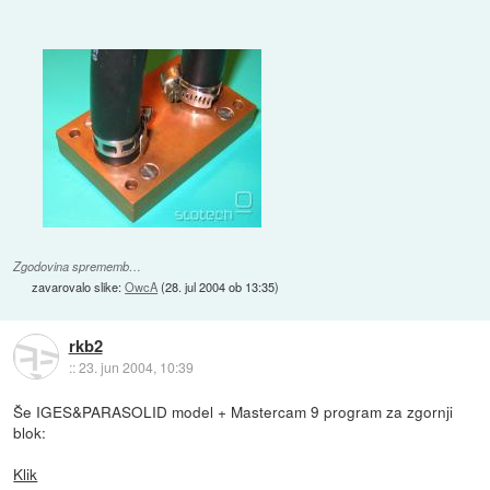
Zgodovina sprememb…
zavarovalo slike:
OwcA
(
28. jul 2004 ob 13:35
)
rkb2
::
23. jun 2004, 10:39
Še IGES&PARASOLID model + Mastercam 9 program za zgornji
blok:
Klik