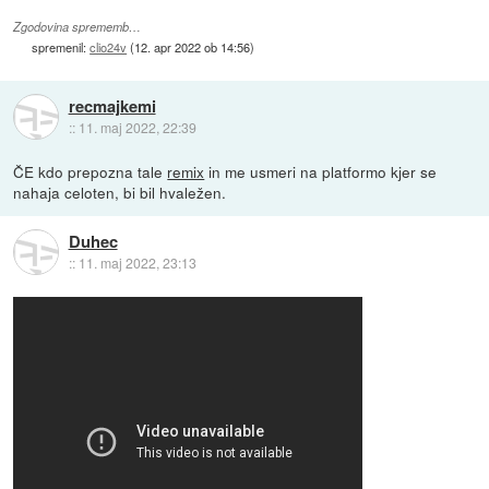
Zgodovina sprememb…
spremenil:
clio24v
(
12. apr 2022 ob 14:56
)
recmajkemi
::
11. maj 2022, 22:39
ČE kdo prepozna tale
remix
in me usmeri na platformo kjer se
nahaja celoten, bi bil hvaležen.
Duhec
::
11. maj 2022, 23:13