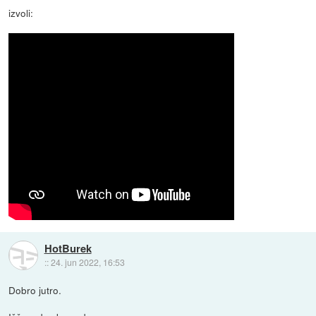
izvoli:
HotBurek
::
24. jun 2022, 16:53
Dobro jutro.