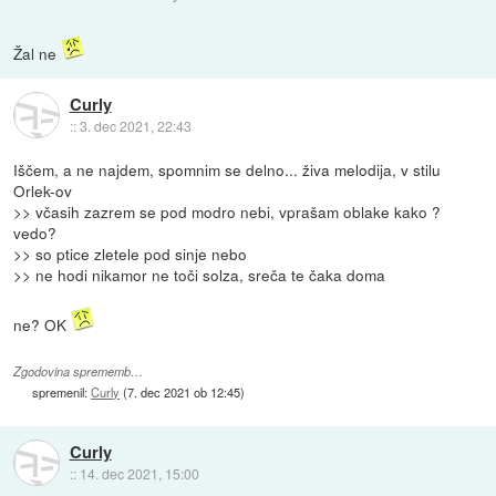
Žal ne
Curly
::
3. dec 2021, 22:43
Iščem, a ne najdem, spomnim se delno... živa melodija, v stilu
Orlek-ov
>> včasih zazrem se pod modro nebi, vprašam oblake kako ?
vedo?
>> so ptice zletele pod sinje nebo
>> ne hodi nikamor ne toči solza, sreča te čaka doma
ne? OK
Zgodovina sprememb…
spremenil:
Curly
(
7. dec 2021 ob 12:45
)
Curly
::
14. dec 2021, 15:00