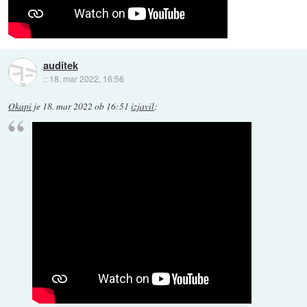
auditek
::
18. mar 2022, 16:56
Okapi
je
18. mar 2022 ob 16:51
izjavil
: