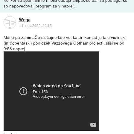
Kolikor se spomnim to ni bila oddaja ampak so dali za podlago, ko
so napovedovali program za v naprej.
Wega
::
1. dec 2022, 20:15
Mene pa zanimaČe slučajno kdo ve, kateri komad je tale violinski
(in trobentaški) podložek Vazzovega Gotham project , sliši se od
0:58 naprej.