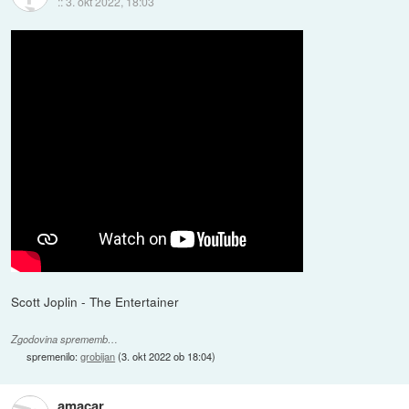
::
3. okt 2022, 18:03
Scott Joplin - The Entertainer
Zgodovina sprememb…
spremenilo:
grobijan
(
3. okt 2022 ob 18:04
)
amacar