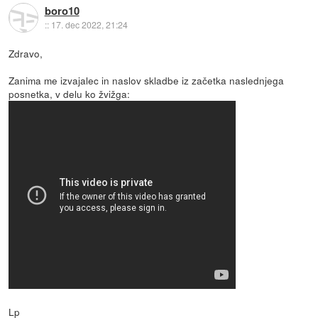
boro10
::
17. dec 2022, 21:24
Zdravo,
Zanima me izvajalec in naslov skladbe iz začetka naslednjega
posnetka, v delu ko žvižga:
Lp