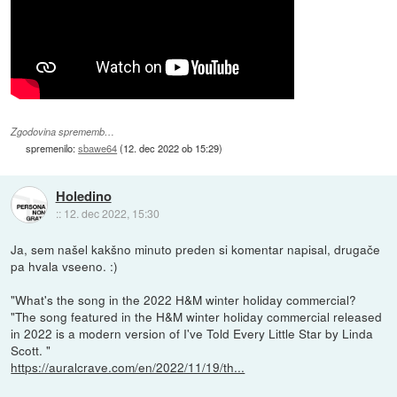
Zgodovina sprememb…
spremenilo:
sbawe64
(
12. dec 2022 ob 15:29
)
Holedino
::
12. dec 2022, 15:30
Ja, sem našel kakšno minuto preden si komentar napisal, drugače
pa hvala vseeno. :)
"What's the song in the 2022 H&M winter holiday commercial?
"The song featured in the H&M winter holiday commercial released
in 2022 is a modern version of I've Told Every Little Star by Linda
Scott. "
https://auralcrave.com/en/2022/11/19/th...