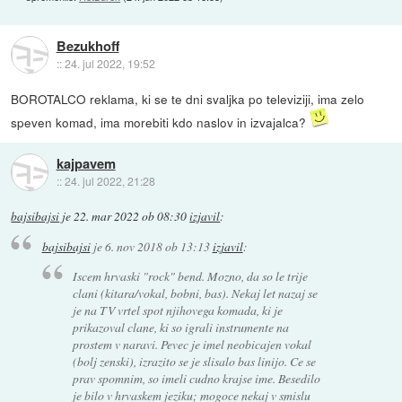
Bezukhoff
::
24. jul 2022, 19:52
BOROTALCO reklama, ki se te dni svaljka po televiziji, ima zelo
speven komad, ima morebiti kdo naslov in izvajalca?
kajpavem
::
24. jul 2022, 21:28
bajsibajsi
je
22. mar 2022 ob 08:30
izjavil
:
bajsibajsi
je
6. nov 2018 ob 13:13
izjavil
:
Iscem hrvaski "rock" bend. Mozno, da so le trije
clani (kitara/vokal, bobni, bas). Nekaj let nazaj se
je na TV vrtel spot njihovega komada, ki je
prikazoval clane, ki so igrali instrumente na
prostem v naravi. Pevec je imel neobicajen vokal
(bolj zenski), izrazito se je slisalo bas linijo. Ce se
prav spomnim, so imeli cudno krajse ime. Besedilo
je bilo v hrvaskem jeziku; mogoce nekaj v smislu