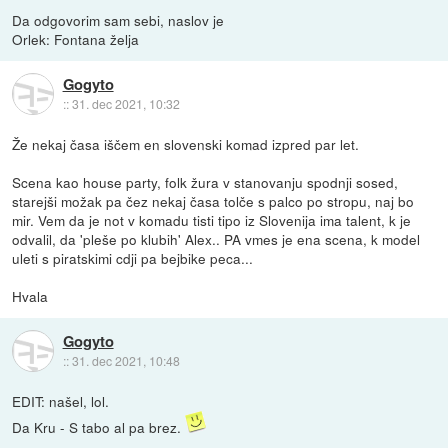
Da odgovorim sam sebi, naslov je
Orlek: Fontana želja
Gogyto
::
31. dec 2021, 10:32
Že nekaj časa iščem en slovenski komad izpred par let.
Scena kao house party, folk žura v stanovanju spodnji sosed,
starejši možak pa čez nekaj časa tolče s palco po stropu, naj bo
mir. Vem da je not v komadu tisti tipo iz Slovenija ima talent, k je
odvalil, da 'pleše po klubih' Alex.. PA vmes je ena scena, k model
uleti s piratskimi cdji pa bejbike peca...
Hvala
Gogyto
::
31. dec 2021, 10:48
EDIT: našel, lol.
Da Kru - S tabo al pa brez.