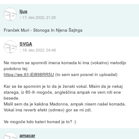
Ijus
::
17. dec 2022, 21:26
Franček Muri - Stonoga In Njena Šajtrga
SVGA
::
18. dec 2022, 04:48
Ne morem se spomniti imena komada ki ima (vokalno) melodijo
podobno tej:
https://we.tl/t-iEl898RR5U
(to sem sam posnel in uploadal)
Kar se še spomnim je to da je ženski vokal. Misim da je nekaj
starega, iz 80-ih mogoče, angleščina ampak ne vem niti ene
besede.
Mislil sem da je kakšna Madonna, ampak nisem našel komada.
Vokal ima reverb efekt (odmev) gor se mi zdi.
Ve mogoče kdo kateri komad je to? :)
amacar