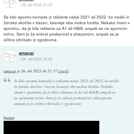
::
26. okt 2022, 21:37
Se kdo spomni komada iz reklame nekje 2021 ali 2022, ko moški in
ženska skočita v bazen, kasneje oba mokra hodita. Nekako imam v
spominu, da je bila reklama za A1 ali H&M, ampak se ne spomnim
točno. Sem jo že enkrat poskeniral s shazamom, ampak se je
očitno izbrisalo iz zgodovine.
amacar
::
28. okt 2022, 22:05
amacar
je
26. okt 2022 ob 21:37
izjavil
:
Se kdo spomni komada iz reklame nekje 2021 ali 2022, ko moški
in ženska skočita v bazen, kasneje oba mokra hodita. Nekako
imam v spominu, da je bila reklama za A1 ali H&M, ampak se
ne spomnim točno. Sem jo že enkrat poskeniral s shazamom,
ampak se je očitno izbrisalo iz zgodovine.
Našel