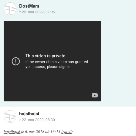
DostMam
::
22. mar 2022, 07:05
bajsibajsi
::
22. mar 2022, 08:30
bajsibajsi
je
6. nov 2018 ob 13:13
izjavil
: