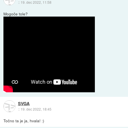
::
19. dec 2022, 11:58
Mogoče tole?
SVGA
::
19. dec 2022, 18:45
Točno ta je ja, hvala! :)