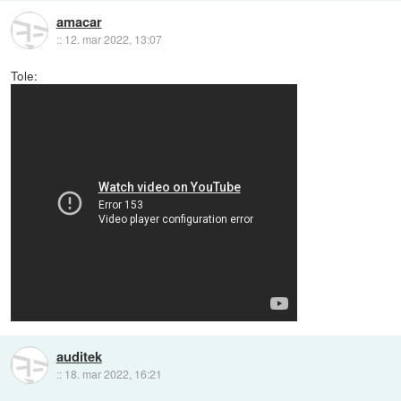
amacar
::
12. mar 2022, 13:07
Tole:
auditek
::
18. mar 2022, 16:21