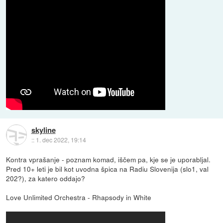
skyline
::
1. dec 2022, 19:14
Kontra vprašanje - poznam komad, iščem pa, kje se je uporabljal.
Pred 10+ leti je bil kot uvodna špica na Radiu Slovenija (slo1, val
202?), za katero oddajo?
Love Unlimited Orchestra - Rhapsody in White