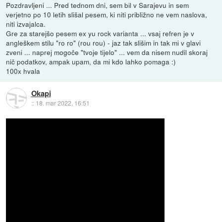
Pozdravljeni ... Pred tednom dni, sem bil v Sarajevu in sem
verjetno po 10 letih slišal pesem, ki niti približno ne vem naslova,
niti izvajalca.
Gre za starejšo pesem ex yu rock varianta ... vsaj refren je v
angleškem stilu "ro ro" (rou rou) - jaz tak slišim in tak mi v glavi
zveni ... naprej mogoče "tvoje tijelo" ... vem da nisem nudil skoraj
nič podatkov, ampak upam, da mi kdo lahko pomaga :)
100x hvala
Okapi
::
18. mar 2022, 16:51