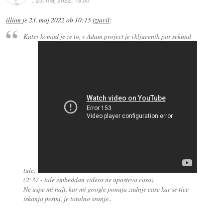
illion
je
23. maj 2022 ob 10:15
izjavil
:
Kater komad je ze to, v Adam project je vkljucenih par sekund
tule:
(2:37 - tale embeddan videos ne uposteva casa)
Ne uspe mi najt, kar mi google ponuja zadnje case kar se tice
iskanja pesmi, je totalno sranje..