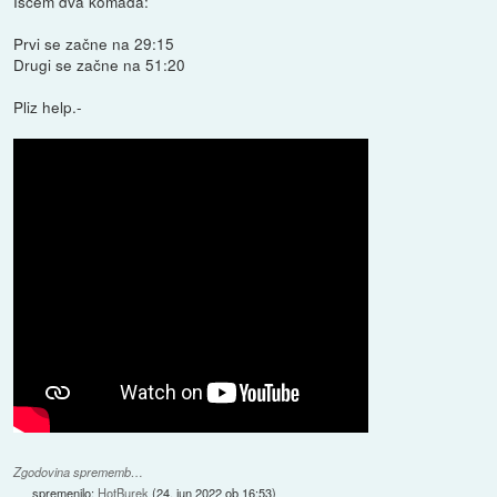
Iščem dva komada:
Prvi se začne na 29:15
Drugi se začne na 51:20
Pliz help.-
Zgodovina sprememb…
spremenilo:
HotBurek
(
24. jun 2022 ob 16:53
)