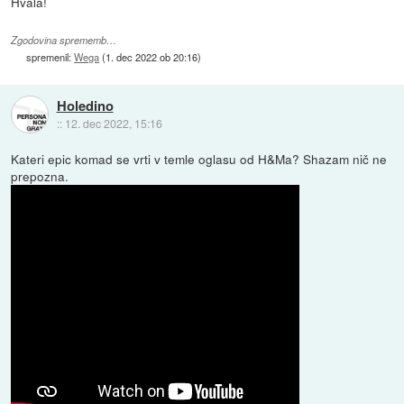
Hvala!
Zgodovina sprememb…
spremenil:
Wega
(
1. dec 2022 ob 20:16
)
Holedino
::
12. dec 2022, 15:16
Kateri epic komad se vrti v temle oglasu od H&Ma? Shazam nič ne
prepozna.