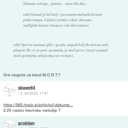
Nemam razloga... putem.... staze bla bla...
edit/ komad je bil bolj v pocasnem melanholicnem
psiho tempu. Cuden (zenski) vokal, obcasno
surf/glide kitara (mogoce celo klaviature).
edit/ Spot ni sneman glih v gozdu, ampak bolj tko kot na neki
planoti. Pa, ce se prav spomnim, je imel pevec izrazit razmak
med zgornjima sekalcema (ne trolam).
Gre mogoče za band M.O.R.T.?
sbawe64
::
3. okt 2022, 17:47
https://365.rtvslo.si/arhiv/tuji-dokume...
2:25 naslov klavirske melodije ?
grobijan