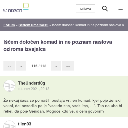
☰
Forum
»
Sedem umetnosti
»
Iščem določen komad in ne poznam naslova oziroma izvajalca
Iščem določen komad in ne poznam naslova
oziroma izvajalca
116
/ 118
««
«
»
»»
TheUnderd0g
::
4. nov 2021, 20:18
Že nekaj časa se po naših postaja vrti en komad, kjer poje ženski
vokal, del besedila pa je "vsakdo zna, vsak ima, ...". Tko na uho bi
rekel, da poje Senidah. Mogoče kdo ve, o čem govorim?
tilen03