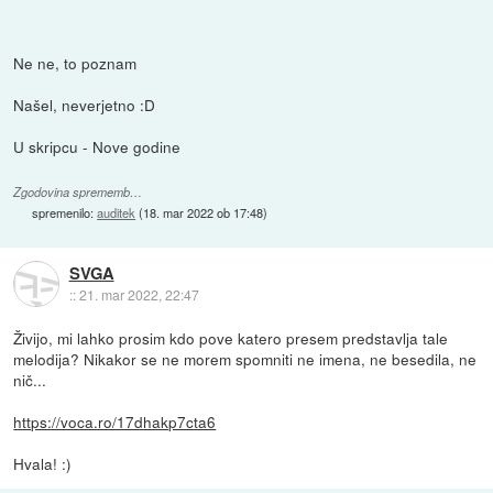
Ne ne, to poznam
Našel, neverjetno :D
U skripcu - Nove godine
Zgodovina sprememb…
spremenilo:
auditek
(
18. mar 2022 ob 17:48
)
SVGA
::
21. mar 2022, 22:47
Živijo, mi lahko prosim kdo pove katero presem predstavlja tale
melodija? Nikakor se ne morem spomniti ne imena, ne besedila, ne
nič...
https://voca.ro/17dhakp7cta6
Hvala! :)