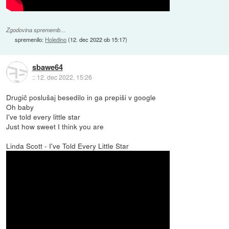
Zgodovina sprememb…
spremenilo:
Holedino
(
12. dec 2022 ob 15:17
)
sbawe64
::
12. dec 2022, 15:26
Drugič poslušaj besedilo in ga prepiši v google
Oh baby
I've told every little star
Just how sweet I think you are
Linda Scott - I've Told Every Little Star