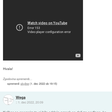
Hvala!
Zgodovina sprememb…
spremenil:
skyline
(
1. dec 2022 ob 19:15
)
Wega
::
1. dec 2022, 20:09