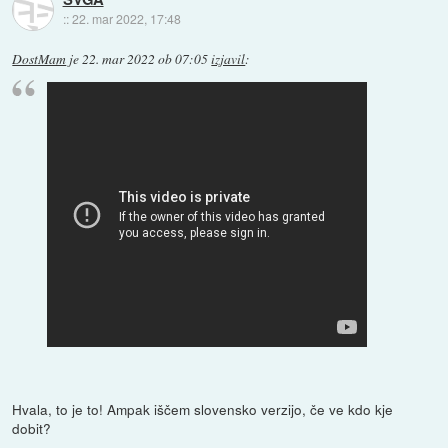
::
22. mar 2022, 17:48
DostMam
je
22. mar 2022 ob 07:05
izjavil
:
Hvala, to je to! Ampak iščem slovensko verzijo, če ve kdo kje
dobit?