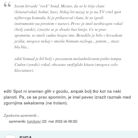
Iscem hrvaski "rock" bend. Mozno, da so le trije clani
(kitara/vokal, bobni, bas). Nekaj let nazaj se je na TV vrtel spot
njihovega komada, ki je prikazoval clane, ki so igrali
instrumente na prostem v naravi. Pevec je imel neobicajen vokal
(bolj zenski), izrazito se je slisalo bas linijo. Ce se prav
spomnim, so imeli cudno krajse ime. Besedilo je bilo v hrvaskem
jeziku; mogoce nekaj v smislu
Nemam razloga... putem.... staze
bla bla...
edit/ komad je bil bolj v pocasnem melanholicnem psiho tempu.
Cuden (zenski) vokal, obcasno surf/glide kitara (mogoce celo
klaviature).
edit/ Spot ni sneman glih v gozdu, ampak bolj tko kot na neki
planoti. Pa, ce se prav spomnim, je imel pevec izrazit razmak med
zgornjima sekalcema (ne trolam).
Zgodovina sprememb…
spremenilo:
bajsibajsi
(
22. mar 2022 ob 08:32
)
SVGA