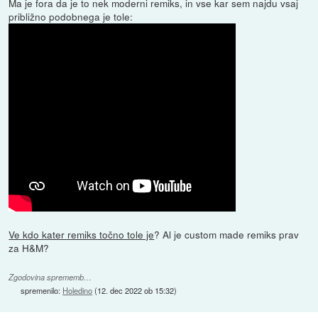
Ma je fora da je to nek moderni remiks, in vse kar sem najdu vsaj
približno podobnega je tole:
Ve kdo kater remiks točno tole je
? Al je custom made remiks prav
za H&M?
Zgodovina sprememb…
spremenilo:
Holedino
(
12. dec 2022 ob 15:32
)