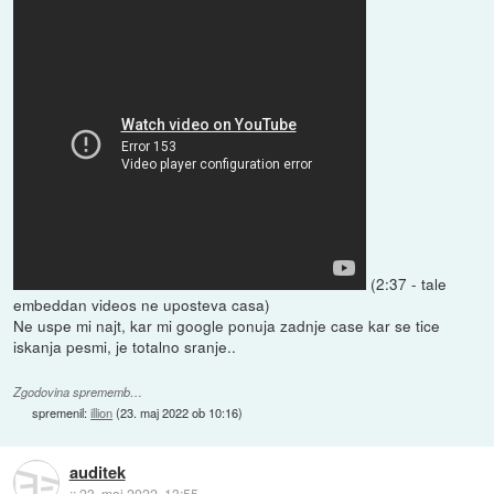
(2:37 - tale
embeddan videos ne uposteva casa)
Ne uspe mi najt, kar mi google ponuja zadnje case kar se tice
iskanja pesmi, je totalno sranje..
Zgodovina sprememb…
spremenil:
illion
(
23. maj 2022 ob 10:16
)
auditek
::
23. maj 2022, 13:55