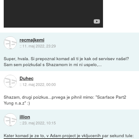
recmajkemi
::
11. maj 2022, 23:29
Super, hvala. Si prepoznal komad ali ti je kak od servisev našel?
Sam sem poizkušal s Shazamom in mi ni uspelo,...
Duhec
::
12. maj 2022, 00:00
Shazam, drugi poizkus...prvega je pihnil mimo: "Scarface Part2
Yung n.a.z" :)
illion
::
23. maj 2022, 10:15
Kater komad je ze to, v Adam project je vkljucenih par sekund tule: