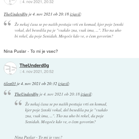
::
4. nov 2021, 20:32
TheUnderd0g
je
4. nov 2021 ob 20:18
izjavil
:
Že nekaj časa se po naših postaja vrti en komad, kjer poje ženski
vokal, del besedila pa je "vsakdo zna, vsak ima, ...". Tko na uho
bi rekel, da poje Senidah. Mogoče kdo ve, o čem govorim?
Nina Puslar - To mi je vsec?
TheUnderd0g
::
4. nov 2021, 20:52
tilen03
je
4. nov 2021 ob 20:32
izjavil
:
TheUnderd0g
je
4. nov 2021 ob 20:18
izjavil
:
Že nekaj časa se po naših postaja vrti en komad,
kjer poje ženski vokal, del besedila pa je "vsakdo
zna, vsak ima, ...". Tko na uho bi rekel, da poje
Senidah. Mogoče kdo ve, o čem govorim?
Nina Puslar - To mi je vsec?