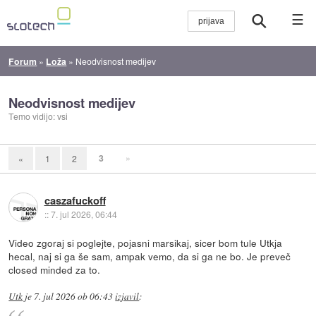
☰
Forum
»
Loža
»
Neodvisnost medijev
Neodvisnost medijev
Temo vidijo: vsi
3
»
«
1
2
caszafuckoff
::
7. jul 2026, 06:44
Video zgoraj si poglejte, pojasni marsikaj, sicer bom tule Utkja
hecal, naj si ga še sam, ampak vemo, da si ga ne bo. Je preveč
closed minded za to.
Utk
je
7. jul 2026 ob 06:43
izjavil
: