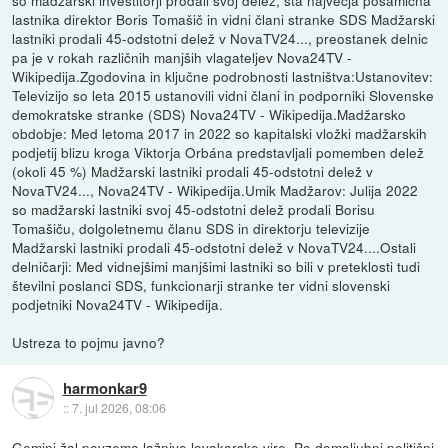
so madžarski investitorji prodali svoj delež, sta največja posamična
lastnika direktor Boris Tomašič in vidni člani stranke SDS Madžarski
lastniki prodali 45-odstotni delež v NovaTV24..., preostanek delnic
pa je v rokah različnih manjših vlagateljev Nova24TV -
Wikipedija.Zgodovina in ključne podrobnosti lastništva:Ustanovitev:
Televizijo so leta 2015 ustanovili vidni člani in podporniki Slovenske
demokratske stranke (SDS) Nova24TV - Wikipedija.Madžarsko
obdobje: Med letoma 2017 in 2022 so kapitalski vložki madžarskih
podjetij blizu kroga Viktorja Orbána predstavljali pomemben delež
(okoli 45 %) Madžarski lastniki prodali 45-odstotni delež v
NovaTV24..., Nova24TV - Wikipedija.Umik Madžarov: Julija 2022
so madžarski lastniki svoj 45-odstotni delež prodali Borisu
Tomašiču, dolgoletnemu članu SDS in direktorju televizije
Madžarski lastniki prodali 45-odstotni delež v NovaTV24....Ostali
delničarji: Med vidnejšimi manjšimi lastniki so bili v preteklosti tudi
številni poslanci SDS, funkcionarji stranke ter vidni slovenski
podjetniki Nova24TV - Wikipedija.
Ustreza to pojmu javno?
harmonkar9
::
7. jul 2026, 08:06
Gemini žal povzema lažnive levakarske vire. Po domoljubni politični