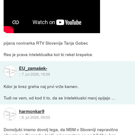
pijana novinarka RTV Slovenija Tanja Gobec
Res je prava intelektualka kot bi rekel krepelce
EU_zamašek-
::
7. jul 2026, 19:39
Kdor je brez greha naj prvi vrže kamen.
Tudi ne vem, od kod ti to, da se intelektualci manj opijajo ...
harmonkar9
::
8. jul 2026, 09:03
Domoljubi imamo dovolj tega, da MSM v Sloveniji nepravično
pljuvajo po Gospodu Janši, pri pernatem so pa bili tiho, kar