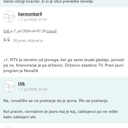
Samo ubogi knaufar, ki si je obul prevelike čevelje.
harmonkar9
::
7. jul 2026, 07:37
Utk
je
7. jul 2026 ob 07:20
izjavil
:
Ni javni, državni je
+1. RTV je obratno od javnega, ker ga samo levaki gledajo, javnost
pa ne, financiranje je pa državno. Državno-zasebna TV. Pravi javni
program je Nova24.
Utk
::
7. jul 2026, 07:44
Ne, nova24tv se ne pretvarja da je javna. Rtv se pretvarja.
Kot pravim, normalnim je jasno kaj je kaj, zablojenci pa ne vidite
kako zablojeni ste.