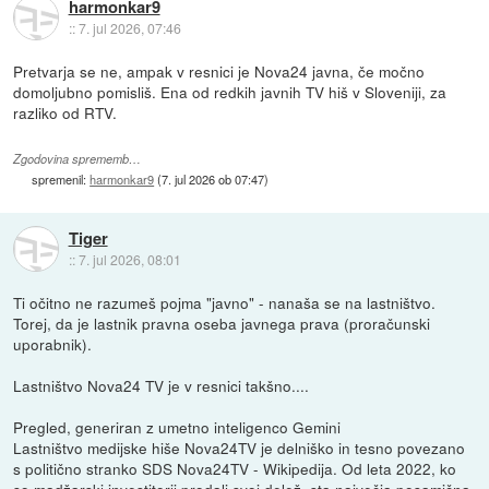
harmonkar9
::
7. jul 2026, 07:46
Pretvarja se ne, ampak v resnici je Nova24 javna, če močno
domoljubno pomisliš. Ena od redkih javnih TV hiš v Sloveniji, za
razliko od RTV.
Zgodovina sprememb…
spremenil:
harmonkar9
(
7. jul 2026 ob 07:47
)
Tiger
::
7. jul 2026, 08:01
Ti očitno ne razumeš pojma "javno" - nanaša se na lastništvo.
Torej, da je lastnik pravna oseba javnega prava (proračunski
uporabnik).
Lastništvo Nova24 TV je v resnici takšno....
Pregled, generiran z umetno inteligenco Gemini
Lastništvo medijske hiše Nova24TV je delniško in tesno povezano
s politično stranko SDS Nova24TV - Wikipedija. Od leta 2022, ko