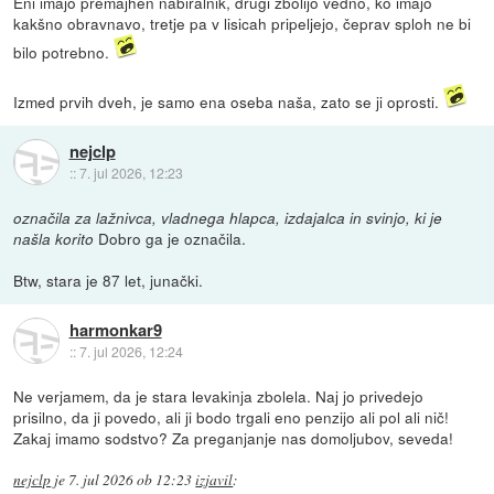
Eni imajo premajhen nabiralnik, drugi zbolijo vedno, ko imajo
kakšno obravnavo, tretje pa v lisicah pripeljejo, čeprav sploh ne bi
bilo potrebno.
Izmed prvih dveh, je samo ena oseba naša, zato se ji oprosti.
nejclp
::
7. jul 2026, 12:23
označila za lažnivca, vladnega hlapca, izdajalca in svinjo, ki je
Dobro ga je označila.
našla korito
Btw, stara je 87 let, junački.
harmonkar9
::
7. jul 2026, 12:24
Ne verjamem, da je stara levakinja zbolela. Naj jo privedejo
prisilno, da ji povedo, ali ji bodo trgali eno penzijo ali pol ali nič!
Zakaj imamo sodstvo? Za preganjanje nas domoljubov, seveda!
nejclp
je
7. jul 2026 ob 12:23
izjavil
: