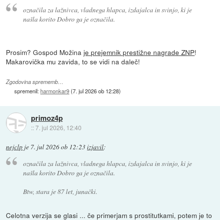
označila za lažnivca, vladnega hlapca, izdajalca in svinjo, ki je
našla korito
Dobro ga je označila.
Prosim? Gospod Možina
je prejemnik prestižne nagrade ZNP
!
Makarovička mu zavida, to se vidi na daleč!
Zgodovina sprememb…
spremenil:
harmonkar9
(
7. jul 2026 ob 12:28
)
primoz4p
::
7. jul 2026, 12:40
nejclp
je
7. jul 2026 ob 12:23
izjavil
:
označila za lažnivca, vladnega hlapca, izdajalca in svinjo, ki je
našla korito
Dobro ga je označila.
Btw, stara je 87 let, junački.
Celotna verzija se glasi ... če primerjam s prostitutkami, potem je to