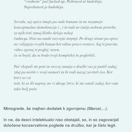
"vrednote" pač fucked up. Poštenost ni hudobija.
Nepoštenost je hudobija.
Seveda, saj opice imajo pa rade banane in ne razumejo
konceptualno demokracije (...) in tudi ne čutijo nobene potrebe,
za njih tisti zunaj kletke delajo nekaj
čudnega. Niso na enaki razvojni stopnji. Po drugi strani pa opice
ne vsiljujejo svojih banan kot edino pravo resnico. Saj ti pravim,
video zgoraj si poglej, razen,
če se bojiš, da se bodo tvoji kompleksi še poglobili.
Pač vkopali ste pete in razvoj znanja o družbi vas je pustil zadaj,
zdaj pa norite v svoji nemoči in bi radi nazaj zavrteli čas. Ker
krivi so vsi
tisti, ki so šli naprej, ne vi uboge žrtve, ki ste ostali zadaj, ker vam
tako bolj paše.
Mimogrede, še majhen dodatek k zgornjemu (Marcel,...).
In ne, da desni intelektualci niso obstajali, so, in so zagovarjali
določene konzervativne poglede na družbo, kar je čisto legit.