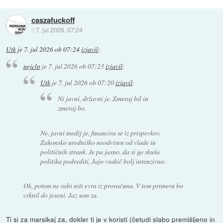
caszafuckoff
::
7. jul 2026, 07:24
Utk
je
7. jul 2026 ob 07:24
izjavil
:
nejclp
je
7. jul 2026 ob 07:23
izjavil
:
Utk
je
7. jul 2026 ob 07:20
izjavil
:
Ni javni, državni je. Zmeraj bil in
zmeraj bo.
Ne, javni medij je, financira se iz prispevkov.
Zakonsko uredniško neodvisen od vlade in
političnih strank. Je pa jasno, da si ga skuša
politika podrediti, Jajo vsakič bolj intenzivno.
Ok, potem ne rabi niti evra iz proračuna. V tem primeru bo
crknil do jeseni. Jaz sem za.
Ti si za marsikaj za, dokler ti je v koristi (četudi slabo premišljeno in