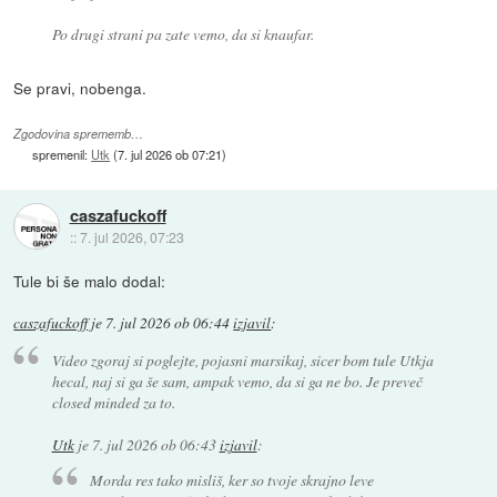
Po drugi strani pa zate vemo, da si knaufar.
Se pravi, nobenga.
Zgodovina sprememb…
spremenil:
Utk
(
7. jul 2026 ob 07:21
)
caszafuckoff
::
7. jul 2026, 07:23
Tule bi še malo dodal:
caszafuckoff
je
7. jul 2026 ob 06:44
izjavil
:
Video zgoraj si poglejte, pojasni marsikaj, sicer bom tule Utkja
hecal, naj si ga še sam, ampak vemo, da si ga ne bo. Je preveč
closed minded za to.
Utk
je
7. jul 2026 ob 06:43
izjavil
:
Morda res tako misliš, ker so tvoje skrajno leve