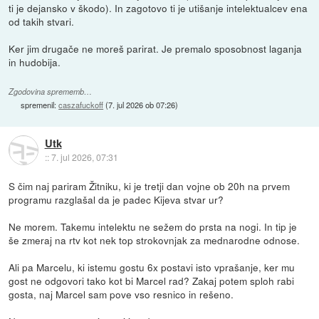
ti je dejansko v škodo). In zagotovo ti je utišanje intelektualcev ena
od takih stvari.
Ker jim drugače ne moreš parirat. Je premalo sposobnost laganja
in hudobija.
Zgodovina sprememb…
spremenil:
caszafuckoff
(
7. jul 2026 ob 07:26
)
Utk
::
7. jul 2026, 07:31
S čim naj pariram Žitniku, ki je tretji dan vojne ob 20h na prvem
programu razglašal da je padec Kijeva stvar ur?
Ne morem. Takemu intelektu ne sežem do prsta na nogi. In tip je
še zmeraj na rtv kot nek top strokovnjak za mednarodne odnose.
Ali pa Marcelu, ki istemu gostu 6x postavi isto vprašanje, ker mu
gost ne odgovori tako kot bi Marcel rad? Zakaj potem sploh rabi
gosta, naj Marcel sam pove vso resnico in rešeno.