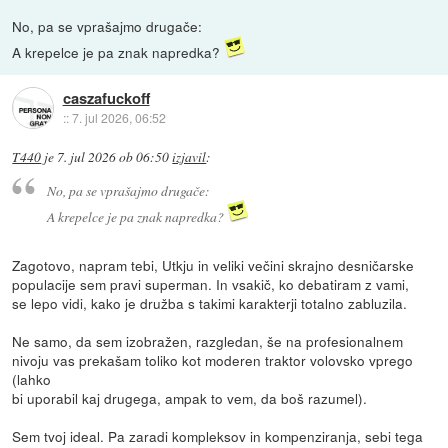
No, pa se vprašajmo drugače:
A krepelce je pa znak napredka?
caszafuckoff
::
7. jul 2026, 06:52
T440
je
7. jul 2026 ob 06:50
izjavil
:
No, pa se vprašajmo drugače:
A krepelce je pa znak napredka?
Zagotovo, napram tebi, Utkju in veliki večini skrajno desničarske
populacije sem pravi superman. In vsakič, ko debatiram z vami,
se lepo vidi, kako je družba s takimi karakterji totalno zabluzila.
Ne samo, da sem izobražen, razgledan, še na profesionalnem
nivoju vas prekašam toliko kot moderen traktor volovsko vprego
(lahko
bi uporabil kaj drugega, ampak to vem, da boš razumel).
Sem tvoj ideal. Pa zaradi kompleksov in kompenziranja, sebi tega