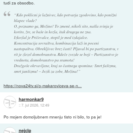
tudi za obsodbo.
“Kdo poklicni je lažnivec, kdo potvarja zgodovino, kdo ponižni
hlapec vlade?
O, poznamo ga, Možino! To zmenè, nikoli sito, našla svinja je
korito, žre, se baše in kozla, itak drugega ne zna.
Izkozlal je Pričevalce, stopil je med izdajalce.
Koncentracija sovraštva, kombinacija laži in poceni
nastopaštva. Obrekljivec brez časti! Pljuval bi po partizanstvu, v
rit je zlezel domobranstvu. Rdeče zvezde se boji – Partizanstvo je
vrednota, domobranstvo pa sramota!
Dražgoše okrvavljene, kraj so častnega spomina: Smrt fašizmu,
smrt janšizmu! – Jezik za zobe, Možina!”
https://nova24tv.si/o-makaroviceva-se-n...
harmonkar9
::
7. jul 2026, 12:49
Po mojem domoljubnem mnenju tisto ni bilo, to pa je!
nejclp