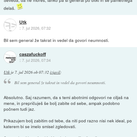
Seveda, da ne moreš, lahko pa si general po bitki in se pametnega
delaš.
Utk
::
7. jul 2026, 07:32
Bil sem general že takrat in vedel da govori neumnosti.
caszafuckoff
::
7. jul 2026, 07:34
Utk
je
7. jul 2026 ob 07:32
izjavil
:
Bil sem general že takrat in vedel da govori neumnosti.
Absolutno. Saj razumem, da s temi abotnimi odgovori ne ciljaš na
mene, in prepričuješ še bolj zabite od sebe, ampak podobno
počnem tudi jaz.
Prikazujem bolj zabitim od tebe, da niti pod razno nisi nek ideal, po
katerem bi se imelo smisel zgledovati.