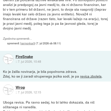
analizi je predpogoj za javni medij to, da ni državno financiran, ker
bi v tem primeru bil državni, ne javni, to dvoje sta nasprotji (čeprav
imajo levaki kar celo državo za javno entiteto). Nova24 ni
financirana od države (razen tisto, kar levaki lažejo na erarju), torej
je pravi javni medij, poleg tega jo pa še javnost gleda, torej je
dvojno javni medij.
Zgodovina sprememb…
spremenil:
harmonkar9
(
7. jul 2026 ob 08:11
)
FireSnake
::
7. jul 2026, 10:48
Ko je žalila novinarja, je bila popolnoma zdrava.
Zdaj, ko se ji zaradi strupenega jezika sodi, je pa
revica zbolela
.
Wrop
::
7. jul 2026, 12:15
Uboga revica. Pa ravno sedaj, ko bi lahko dokazala, da nič
očitanega ni naredila.