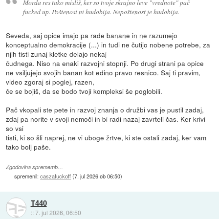
Morda res tako misliš, ker so tvoje skrajno leve "vrednote" pač
fucked up. Poštenost ni hudobija. Nepoštenost je hudobija.
Seveda, saj opice imajo pa rade banane in ne razumejo
konceptualno demokracije (...) in tudi ne čutijo nobene potrebe, za
njih tisti zunaj kletke delajo nekaj
čudnega. Niso na enaki razvojni stopnji. Po drugi strani pa opice
ne vsiljujejo svojih banan kot edino pravo resnico. Saj ti pravim,
video zgoraj si poglej, razen,
če se bojiš, da se bodo tvoji kompleksi še poglobili.
Pač vkopali ste pete in razvoj znanja o družbi vas je pustil zadaj,
zdaj pa norite v svoji nemoči in bi radi nazaj zavrteli čas. Ker krivi
so vsi
tisti, ki so šli naprej, ne vi uboge žrtve, ki ste ostali zadaj, ker vam
tako bolj paše.
Zgodovina sprememb…
spremenil:
caszafuckoff
(
7. jul 2026 ob 06:50
)
T440
::
7. jul 2026, 06:50