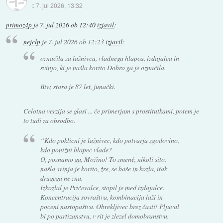
::
7. jul 2026, 13:32
primoz4p
je
7. jul 2026 ob 12:40
izjavil
:
nejclp
je
7. jul 2026 ob 12:23
izjavil
:
označila za lažnivca, vladnega hlapca, izdajalca in
svinjo, ki je našla korito
Dobro ga je označila.
Btw, stara je 87 let, junački.
Celotna verzija se glasi ... če primerjam s prostitutkami, potem je
to tudi za obsodbo.
“Kdo poklicni je lažnivec, kdo potvarja zgodovino,
kdo ponižni hlapec vlade?
O, poznamo ga, Možino! To zmenè, nikoli sito,
našla svinja je korito, žre, se baše in kozla, itak
drugega ne zna.
Izkozlal je Pričevalce, stopil je med izdajalce.
Koncentracija sovraštva, kombinacija laži in
poceni nastopaštva. Obrekljivec brez časti! Pljuval
bi po partizanstvu, v rit je zlezel domobranstvu.