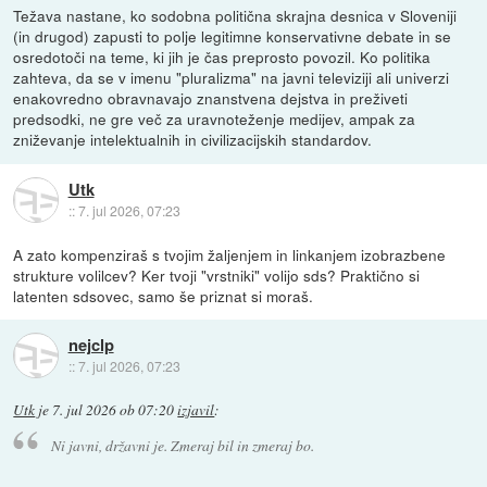
Težava nastane, ko sodobna politična skrajna desnica v Sloveniji
(in drugod) zapusti to polje legitimne konservativne debate in se
osredotoči na teme, ki jih je čas preprosto povozil. Ko politika
zahteva, da se v imenu "pluralizma" na javni televiziji ali univerzi
enakovredno obravnavajo znanstvena dejstva in preživeti
predsodki, ne gre več za uravnoteženje medijev, ampak za
zniževanje intelektualnih in civilizacijskih standardov.
Utk
::
7. jul 2026, 07:23
A zato kompenziraš s tvojim žaljenjem in linkanjem izobrazbene
strukture volilcev? Ker tvoji "vrstniki" volijo sds? Praktično si
latenten sdsovec, samo še priznat si moraš.
nejclp
::
7. jul 2026, 07:23
Utk
je
7. jul 2026 ob 07:20
izjavil
:
Ni javni, državni je. Zmeraj bil in zmeraj bo.