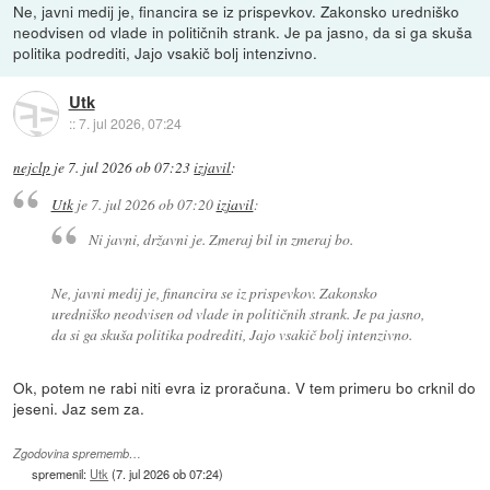
Ne, javni medij je, financira se iz prispevkov. Zakonsko uredniško
neodvisen od vlade in političnih strank. Je pa jasno, da si ga skuša
politika podrediti, Jajo vsakič bolj intenzivno.
Utk
::
7. jul 2026, 07:24
nejclp
je
7. jul 2026 ob 07:23
izjavil
:
Utk
je
7. jul 2026 ob 07:20
izjavil
:
Ni javni, državni je. Zmeraj bil in zmeraj bo.
Ne, javni medij je, financira se iz prispevkov. Zakonsko
uredniško neodvisen od vlade in političnih strank. Je pa jasno,
da si ga skuša politika podrediti, Jajo vsakič bolj intenzivno.
Ok, potem ne rabi niti evra iz proračuna. V tem primeru bo crknil do
jeseni. Jaz sem za.
Zgodovina sprememb…
spremenil:
Utk
(
7. jul 2026 ob 07:24
)