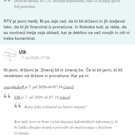
Državni mediji so v 21. stoletju nepotrebni, tudi če so kdaj sploh
bili potrebni.
RTV je javni medij. Bi pa Jajo rad, da bi bil državni in jih izsiljeval
tako, da bi jih financiral iz proračuna. In Kokotka tudi, je rekla, da
so novinarji tretja veja oblasti, kar je debilno na več nivojih in niti ni
treba komentirat.
Utk
::
7. jul 2026, 07:20
Ni javni, državni je. Zmeraj bil in zmeraj bo. Če bi bil javni, bi bil
neodvisen od države in proračuna. Kar pa ni.
caszafuckoff
je
7. jul 2026 ob 07:19
izjavil
:
Utk
je
7. jul 2026 ob 07:16
izjavil
:
Kater faks si končal na kateri stopnji?
Kot tudi sicer se bom vzržal dajanja kakršnihkoli informacij, ki
bi lahko skrajno desnico privedle do maščevanja v fizičnem
življenju.