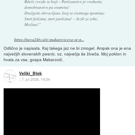
Rdeče zvezde se boji – Partizanstvo je vrednota,
domobranstvo pa sramota!
Dražgoše okrvavljene, kraj so častnega spomina:
Smrt fašizmu, smrt janšizmu! – Jezik za zobe,
Možina!”
https://nova24tv.si/o-makaroviceva-se-n...
Odlično je napisala. Kaj takega jaz ne bi zmogel. Ampak ona je ena
največjih slovenskih pesnic. oz. največja še živeča. Moj poklon in
hvala za vse, gospa Makarovič.
Veliki_Blek
::
7. jul 2026, 19:34