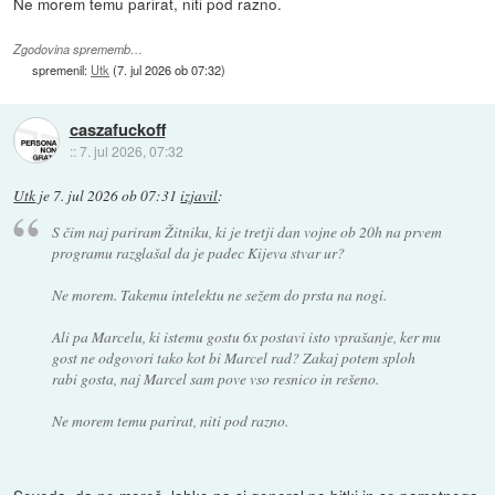
Ne morem temu parirat, niti pod razno.
Zgodovina sprememb…
spremenil:
Utk
(
7. jul 2026 ob 07:32
)
caszafuckoff
::
7. jul 2026, 07:32
Utk
je
7. jul 2026 ob 07:31
izjavil
:
S čim naj pariram Žitniku, ki je tretji dan vojne ob 20h na prvem
programu razglašal da je padec Kijeva stvar ur?
Ne morem. Takemu intelektu ne sežem do prsta na nogi.
Ali pa Marcelu, ki istemu gostu 6x postavi isto vprašanje, ker mu
gost ne odgovori tako kot bi Marcel rad? Zakaj potem sploh
rabi gosta, naj Marcel sam pove vso resnico in rešeno.
Ne morem temu parirat, niti pod razno.