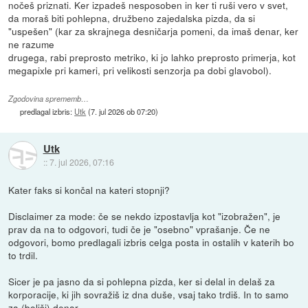
nočeš priznati. Ker izpadeš nesposoben in ker ti ruši vero v svet,
da moraš biti pohlepna, družbeno zajedalska pizda, da si
"uspešen" (kar za skrajnega desničarja pomeni, da imaš denar, ker
ne razume
drugega, rabi preprosto metriko, ki jo lahko preprosto primerja, kot
megapixle pri kameri, pri velikosti senzorja pa dobi glavobol).
Zgodovina sprememb…
predlagal izbris:
Utk
(
7. jul 2026 ob 07:20
)
Utk
::
7. jul 2026, 07:16
Kater faks si končal na kateri stopnji?
Disclaimer za mode: če se nekdo izpostavlja kot "izobražen", je
prav da na to odgovori, tudi če je "osebno" vprašanje. Če ne
odgovori, bomo predlagali izbris celga posta in ostalih v katerih bo
to trdil.
Sicer je pa jasno da si pohlepna pizda, ker si delal in delaš za
korporacije, ki jih sovražiš iz dna duše, vsaj tako trdiš. In to samo
za (boljši) denar.