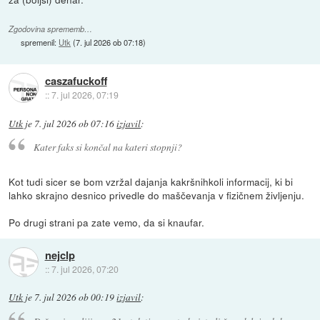
Zgodovina sprememb…
spremenil:
Utk
(
7. jul 2026 ob 07:18
)
caszafuckoff
::
7. jul 2026, 07:19
Utk
je
7. jul 2026 ob 07:16
izjavil
:
Kater faks si končal na kateri stopnji?
Kot tudi sicer se bom vzržal dajanja kakršnihkoli informacij, ki bi
lahko skrajno desnico privedle do maščevanja v fizičnem življenju.
Po drugi strani pa zate vemo, da si knaufar.
nejclp
::
7. jul 2026, 07:20
Utk
je
7. jul 2026 ob 00:19
izjavil
: