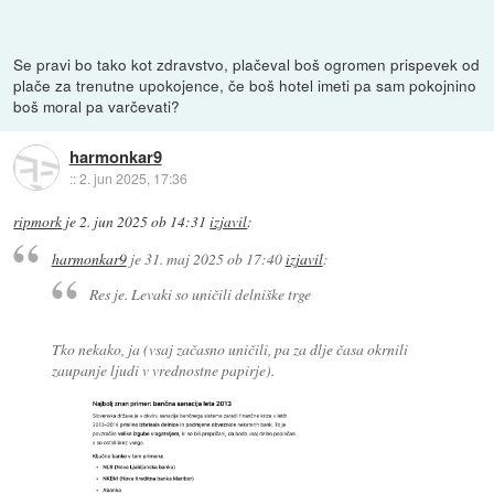
Se pravi bo tako kot zdravstvo, plačeval boš ogromen prispevek od
plače za trenutne upokojence, če boš hotel imeti pa sam pokojnino
boš moral pa varčevati?
harmonkar9
::
2. jun 2025, 17:36
ripmork
je
2. jun 2025 ob 14:31
izjavil
:
harmonkar9
je
31. maj 2025 ob 17:40
izjavil
:
Res je. Levaki so uničili delniške trge
Tko nekako, ja (vsaj začasno uničili, pa za dlje časa okrnili
zaupanje ljudi v vrednostne papirje).