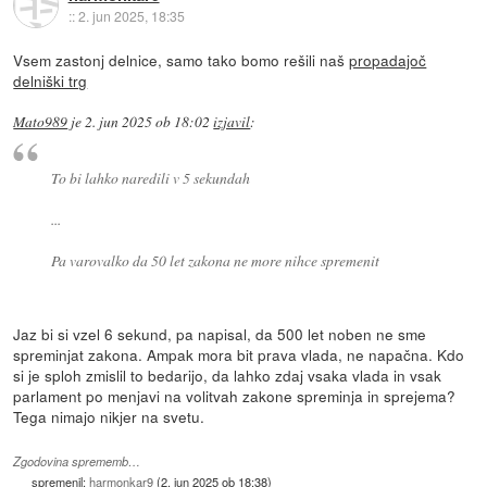
::
2. jun 2025, 18:35
Vsem zastonj delnice, samo tako bomo rešili naš
propadajoč
delniški trg
Mato989
je
2. jun 2025 ob 18:02
izjavil
:
To bi lahko naredili v 5 sekundah
...
Pa varovalko da 50 let zakona ne more nihce spremenit
Jaz bi si vzel 6 sekund, pa napisal, da 500 let noben ne sme
spreminjat zakona. Ampak mora bit prava vlada, ne napačna. Kdo
si je sploh zmislil to bedarijo, da lahko zdaj vsaka vlada in vsak
parlament po menjavi na volitvah zakone spreminja in sprejema?
Tega nimajo nikjer na svetu.
Zgodovina sprememb…
spremenil:
harmonkar9
(
2. jun 2025 ob 18:38
)