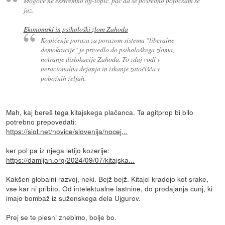
Mogoče ne ekstremno off-topic, pač da se posredno pofočkam še
jaz.
Ekonomski in psihološki zlom Zahoda
Kopičenje poraza za porazom sistema "liberalne
demokracije" je privedlo do psihološkega zloma,
notranje dislokacije Zahoda. To zdaj vodi v
neracionalna dejanja in iskanje zatočišča v
pobožnih željah.
Mah, kaj bereš tega kitajskega plačanca. Ta agitprop bi bilo
potrebno prepovedati:
https://siol.net/novice/slovenija/nocej...
ker pol pa iz njega letijo kozerije:
https://damijan.org/2024/09/07/kitajska...
Kakšen globalni razvoj, neki. Bejž bejž. Kitajci kradejo kot srake,
vse kar ni pribito. Od intelektualne lastnine, do prodajanja cunj, ki
imajo bombaž iz suženskega dela Ujgurov.
Prej se te plesni znebimo, bolje bo.