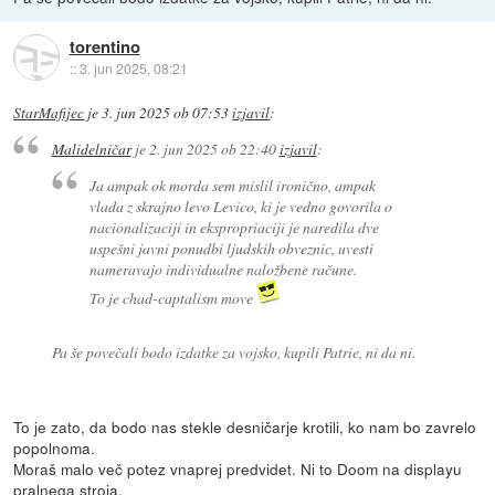
torentino
::
3. jun 2025, 08:21
StarMafijec
je
3. jun 2025 ob 07:53
izjavil
:
Malidelničar
je
2. jun 2025 ob 22:40
izjavil
:
Ja ampak ok morda sem mislil ironično, ampak
vlada z skrajno levo Levico, ki je vedno govorila o
nacionalizaciji in ekspropriaciji je naredila dve
uspešni javni ponudbi ljudskih obveznic, uvesti
nameravajo individualne naložbene račune.
To je chad-captalism move
Pa še povečali bodo izdatke za vojsko, kupili Patrie, ni da ni.
To je zato, da bodo nas stekle desničarje krotili, ko nam bo zavrelo
popolnoma.
Moraš malo več potez vnaprej predvidet. Ni to Doom na displayu
pralnega stroja.