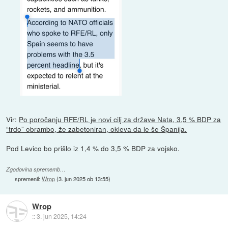
Vir:
Po poročanju RFE/RL je novi cilj za države Nata, 3,5 % BDP za
“trdo” obrambo, že zabetoniran, okleva da le še Španija.
Pod Levico bo prišlo iz 1,4 % do 3,5 % BDP za vojsko.
Zgodovina sprememb…
spremenil:
Wrop
(
3. jun 2025 ob 13:55
)
Wrop
::
3. jun 2025, 14:24