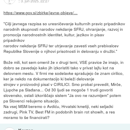
::
3. jun 2025, 22:27
https://www.gov.si/zbirke/javne-objave/...
"Cilji javnega razpisa so uresničevanje kulturnih pravic pripadnikov
narodnih skupnosti narodov nekdanje SFRJ, ohranjanje, razvoj in
promocija narodnostnih identitet, kultur, jezikov in pisav
pripadnikov
narodov nekdanje SFRJ ter utrjevanje zavesti vseh prebivalcev
Republike Slovenije o njihovi prisotnosti in delovanju v družbi."
Bože mili, kot sem omenil že v drugi temi, VSE pravice že imajo, in
dobro se zavedajo kako jih izkoristiti tako v privat lajfu kot na
delovnem mestu. V firmi me sodelavke sprašujejo če znam cirilico,
ker je nekdo na dokumentacijo ki beleži delovanje
strojev v proizvodnji pisal v CIRILICI. Smo probal prevedit, Mirče,
Ljupche pa Slađana... Od 30 ljudi se mogoče 1 trudi govoriti
slovensko, ostali izkoriščajo sistem "Ja ovo ne razumijem" potem
pa Slovenci rešujemo situacijo.
Na vsej MSM beremo o Avdiću, Hrvatski kmetiji, neki seljaćki
zadrugi, Pink TV, Best FM in podobnih brain rot showih, a res
moramo to še financirati?