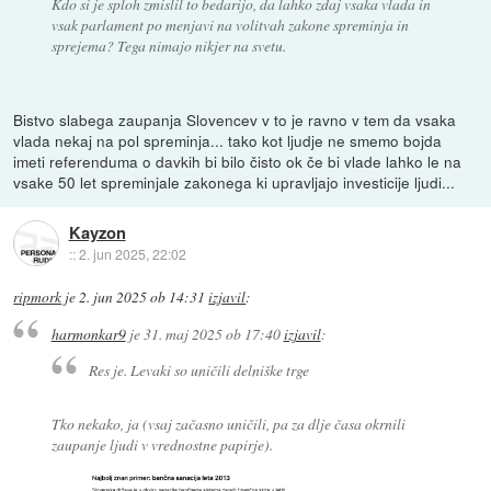
Kdo si je sploh zmislil to bedarijo, da lahko zdaj vsaka vlada in
vsak parlament po menjavi na volitvah zakone spreminja in
sprejema? Tega nimajo nikjer na svetu.
Bistvo slabega zaupanja Slovencev v to je ravno v tem da vsaka
vlada nekaj na pol spreminja... tako kot ljudje ne smemo bojda
imeti referenduma o davkih bi bilo čisto ok če bi vlade lahko le na
vsake 50 let spreminjale zakonega ki upravljajo investicije ljudi...
Kayzon
::
2. jun 2025, 22:02
ripmork
je
2. jun 2025 ob 14:31
izjavil
:
harmonkar9
je
31. maj 2025 ob 17:40
izjavil
:
Res je. Levaki so uničili delniške trge
Tko nekako, ja (vsaj začasno uničili, pa za dlje časa okrnili
zaupanje ljudi v vrednostne papirje).