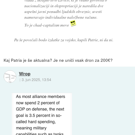
nacionalizaciji in ekspropriaciji je naredila dve
uspešni javni ponudbi ljudskih obveznic, uvesti
nameravajo individualne naložbene račune.
To je chad-captalism move
Pa še povečali bodo izdatke za vojsko, kupili Patrie, ni da ni.
Kaj Patria je še aktualna? Je ne uniči vsak dron za 200€?
Wrop
::
3. jun 2025, 13:54