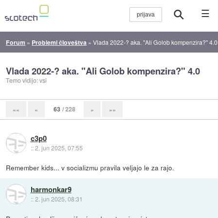
☰
Forum
»
Problemi človeštva
»
Vlada 2022-? aka. "Ali Golob kompenzira?" 4.0
Vlada 2022-? aka. "Ali Golob kompenzira?" 4.0
Temo vidijo: vsi
63
/ 228
««
«
»
»»
c3p0
::
2. jun 2025, 07:55
Remember kids... v socializmu pravila veljajo le za rajo.
harmonkar9
::
2. jun 2025, 08:31