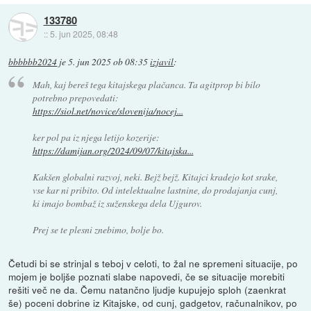
133780
::
5. jun 2025, 08:48
bbbbbb2024
je
5. jun 2025 ob 08:35
izjavil
:
Mah, kaj bereš tega kitajskega plačanca. Ta agitprop bi bilo
potrebno prepovedati:
https://siol.net/novice/slovenija/nocej...
ker pol pa iz njega letijo kozerije:
https://damijan.org/2024/09/07/kitajska...
Kakšen globalni razvoj, neki. Bejž bejž. Kitajci kradejo kot srake,
vse kar ni pribito. Od intelektualne lastnine, do prodajanja cunj,
ki imajo bombaž iz suženskega dela Ujgurov.
Prej se te plesni znebimo, bolje bo.
Četudi bi se strinjal s teboj v celoti, to žal ne spremeni situacije, po
mojem je boljše poznati slabe napovedi, če se situacije morebiti
rešiti več ne da. Čemu natančno ljudje kupujejo sploh (zaenkrat
še) poceni dobrine iz Kitajske, od cunj, gadgetov, računalnikov, po