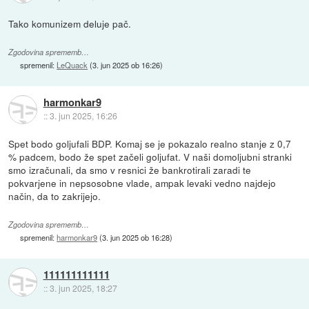
Tako komunizem deluje pač.
Zgodovina sprememb…
spremenil:
LeQuack
(
3. jun 2025 ob 16:26
)
harmonkar9
::
3. jun 2025, 16:26
Spet bodo goljufali BDP. Komaj se je pokazalo realno stanje z 0,7
% padcem, bodo že spet začeli goljufat. V naši domoljubni stranki
smo izračunali, da smo v resnici že bankrotirali zaradi te
pokvarjene in nepsosobne vlade, ampak levaki vedno najdejo
način, da to zakrijejo.
Zgodovina sprememb…
spremenil:
harmonkar9
(
3. jun 2025 ob 16:28
)
111111111111
::
3. jun 2025, 18:27