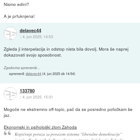
Nismo edini?
A je prfuknjena!
delavec44
::
4. jun 2025, 14:53
Zgleda ji interpelacija in odstop nista bila dovolj. Mora še naprej
dokazovati svojo sposobnost.
Zgodovina sprememb…
spremenil:
delavec44
(
4. jun 2025 ob 14:54
)
133780
::
4. jun 2025, 15:31
Mogoče ne ekstremno off-topic, pač da se posredno pofočkam še
jaz.
Ekonomski in psihološki zlom Zahoda
Kopičenje poraza za porazom sistema "liberalne demokracije"
je privedlo do psihološkega zloma, notranje dislokacije Zahoda.