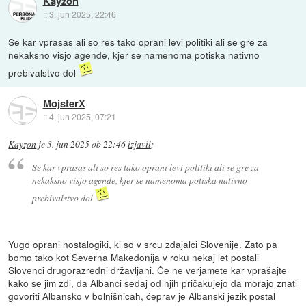
Kayzon
::
3. jun 2025, 22:46
Se kar vprasas ali so res tako oprani levi politiki ali se gre za
nekaksno visjo agende, kjer se namenoma potiska nativno
prebivalstvo dol
MojsterX
::
4. jun 2025, 07:21
Kayzon
je
3. jun 2025 ob 22:46
izjavil
:
Se kar vprasas ali so res tako oprani levi politiki ali se gre za
nekaksno visjo agende, kjer se namenoma potiska nativno
prebivalstvo dol
Yugo oprani nostalogiki, ki so v srcu zdajalci Slovenije. Zato pa
bomo tako kot Severna Makedonija v roku nekaj let postali
Slovenci drugorazredni državljani. Če ne verjamete kar vprašajte
kako se jim zdi, da Albanci sedaj od njih pričakujejo da morajo znati
govoriti Albansko v bolnišnicah, čeprav je Albanski jezik postal