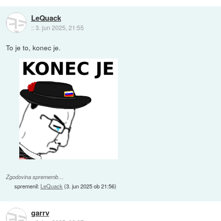
LeQuack
::
3. jun 2025, 21:55
To je to, konec je.
Zgodovina sprememb…
spremenil:
LeQuack
(
3. jun 2025 ob 21:56
)
garrv