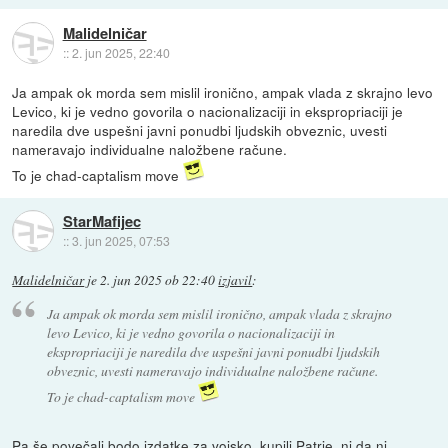
Malidelničar
::
2. jun 2025, 22:40
Ja ampak ok morda sem mislil ironično, ampak vlada z skrajno levo
Levico, ki je vedno govorila o nacionalizaciji in ekspropriaciji je
naredila dve uspešni javni ponudbi ljudskih obveznic, uvesti
nameravajo individualne naložbene račune.
To je chad-captalism move
StarMafijec
::
3. jun 2025, 07:53
Malidelničar
je
2. jun 2025 ob 22:40
izjavil
:
Ja ampak ok morda sem mislil ironično, ampak vlada z skrajno
levo Levico, ki je vedno govorila o nacionalizaciji in
ekspropriaciji je naredila dve uspešni javni ponudbi ljudskih
obveznic, uvesti nameravajo individualne naložbene račune.
To je chad-captalism move
Pa še povečali bodo izdatke za vojsko, kupili Patrie, ni da ni.