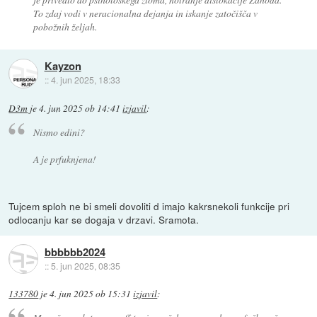
To zdaj vodi v neracionalna dejanja in iskanje zatočišča v
pobožnih željah.
Kayzon
::
4. jun 2025, 18:33
D3m
je
4. jun 2025 ob 14:41
izjavil
:
Nismo edini?
A je prfuknjena!
Tujcem sploh ne bi smeli dovoliti d imajo kakrsnekoli funkcije pri
odlocanju kar se dogaja v drzavi. Sramota.
bbbbbb2024
::
5. jun 2025, 08:35
133780
je
4. jun 2025 ob 15:31
izjavil
: