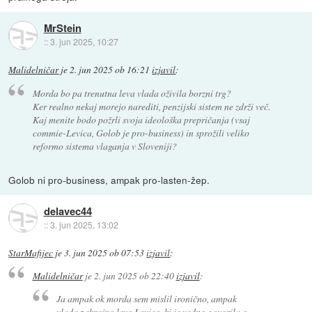
MrStein
::
3. jun 2025, 10:27
Malidelničar
je
2. jun 2025 ob 16:21
izjavil
:
Morda bo pa trenutna leva vlada oživila borzni trg?
Ker realno nekaj morejo narediti, penzijski sistem ne zdrži več.
Kaj menite bodo požrli svoja ideološka prepričanja (vsaj
commie-Levica, Golob je pro-business) in sprožili veliko
reformo sistema vlaganja v Sloveniji?
Golob ni pro-business, ampak pro-lasten-žep.
delavec44
::
3. jun 2025, 13:02
StarMafijec
je
3. jun 2025 ob 07:53
izjavil
:
Malidelničar
je
2. jun 2025 ob 22:40
izjavil
:
Ja ampak ok morda sem mislil ironično, ampak
vlada z skrajno levo Levico, ki je vedno govorila o