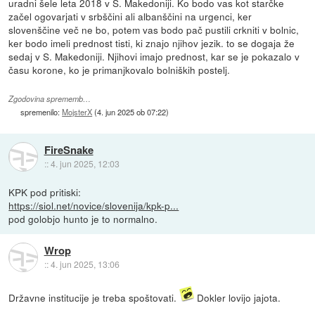
uradni šele leta 2018 v S. Makedoniji. Ko bodo vas kot starčke
začel ogovarjati v srbščini ali albanščini na urgenci, ker
slovenščine več ne bo, potem vas bodo pač pustili crkniti v bolnic,
ker bodo imeli prednost tisti, ki znajo njihov jezik. to se dogaja že
sedaj v S. Makedoniji. Njihovi imajo prednost, kar se je pokazalo v
času korone, ko je primanjkovalo bolniških postelj.
Zgodovina sprememb…
spremenilo:
MojsterX
(
4. jun 2025 ob 07:22
)
FireSnake
::
4. jun 2025, 12:03
KPK pod pritiski:
https://siol.net/novice/slovenija/kpk-p...
pod golobjo hunto je to normalno.
Wrop
::
4. jun 2025, 13:06
Državne institucije je treba spoštovati.
Dokler lovijo jajota.