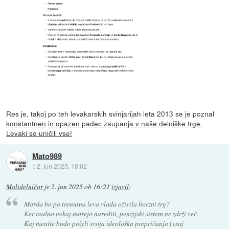
Res je, takoj po teh levakarskih svinjarijah leta 2013 se je poznal
konstantnen in opazen padec zaupanja v naše delniške trge.
Levaki so uničili vse!
Mato989
::
2. jun 2025, 18:02
Malidelničar
je
2. jun 2025 ob 16:21
izjavil
:
Morda bo pa trenutna leva vlada oživila borzni trg?
Ker realno nekaj morejo narediti, penzijski sistem ne zdrži več.
Kaj menite bodo požrli svoja ideološka prepričanja (vsaj