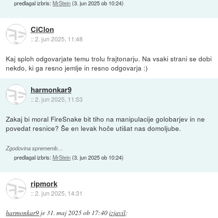
predlagal izbris:
MrStein
(
3. jun 2025 ob 10:24
)
CiClon
::
2. jun 2025, 11:48
Kaj sploh odgovarjate temu trolu frajtonarju. Na vsaki strani se dobi
nekdo, ki ga resno jemlje in resno odgovarja :)
harmonkar9
::
2. jun 2025, 11:53
Zakaj bi moral FireSnake bit tiho na manipulacije golobarjev in ne
povedat resnice? Še en levak hoče utišat nas domoljube.
Zgodovina sprememb…
predlagal izbris:
MrStein
(
3. jun 2025 ob 10:24
)
ripmork
::
2. jun 2025, 14:31
harmonkar9
je
31. maj 2025 ob 17:40
izjavil
: