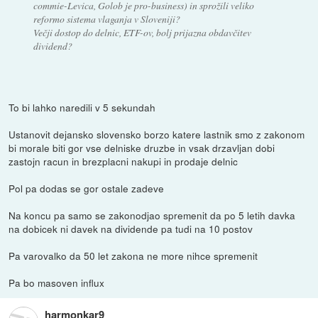
commie-Levica, Golob je pro-business) in sprožili veliko
reformo sistema vlaganja v Sloveniji?
Večji dostop do delnic, ETF-ov, bolj prijazna obdavčitev
dividend?
To bi lahko naredili v 5 sekundah
Ustanovit dejansko slovensko borzo katere lastnik smo z zakonom
bi morale biti gor vse delniske druzbe in vsak drzavljan dobi
zastojn racun in brezplacni nakupi in prodaje delnic
Pol pa dodas se gor ostale zadeve
Na koncu pa samo se zakonodjao spremenit da po 5 letih davka
na dobicek ni davek na dividende pa tudi na 10 postov
Pa varovalko da 50 let zakona ne more nihce spremenit
Pa bo masoven influx
harmonkar9