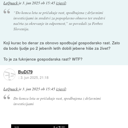
LeQuack
je
3. jun 2025 ob 15:45
izjavil
:
“Do konca leta se pričakuje rast, spodbujena z državnimi
investicijami in sredstvi za popoplavno obnovo ter sredstvi
načrta za okrevanje in odpornost,” so povedali za Forbes
Slovenija.
Koji kurac bo denar za obnovo spodbujal gospodarsko rast. Zato
da bodo ljudje po 2 jebenih letih dobili jebene hiše za živet?
To je za fuknjence gospodarska rast? WTF?
BuDi79
::
3. jun 2025, 21:18
LeQuack
je
3. jun 2025 ob 15:45
izjavil
:
Do konca leta se pričakuje rast, spodbujena z državnimi
investicijami