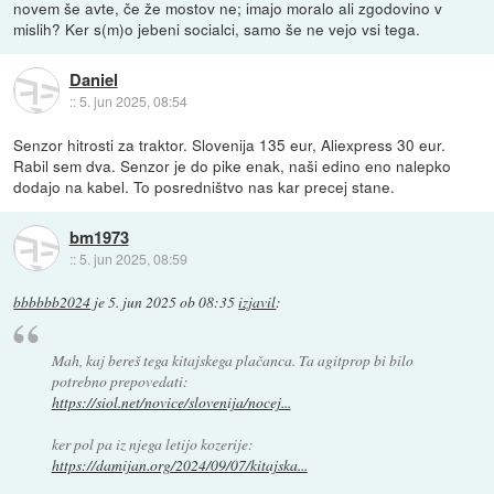
novem še avte, če že mostov ne; imajo moralo ali zgodovino v
mislih? Ker s(m)o jebeni socialci, samo še ne vejo vsi tega.
Daniel
::
5. jun 2025, 08:54
Senzor hitrosti za traktor. Slovenija 135 eur, Aliexpress 30 eur.
Rabil sem dva. Senzor je do pike enak, naši edino eno nalepko
dodajo na kabel. To posredništvo nas kar precej stane.
bm1973
::
5. jun 2025, 08:59
bbbbbb2024
je
5. jun 2025 ob 08:35
izjavil
:
Mah, kaj bereš tega kitajskega plačanca. Ta agitprop bi bilo
potrebno prepovedati:
https://siol.net/novice/slovenija/nocej...
ker pol pa iz njega letijo kozerije:
https://damijan.org/2024/09/07/kitajska...