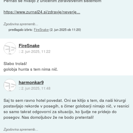
Pernati se hvalijo z uničenim zdravstvenim sistemom
https://www.zurnal24.si/zdravje/neverje...
Zgodovina sprememb…
predlagalo izbris:
FireSnake
(
2. jun 2025 ob 11:20
)
FireSnake
::
2. jun 2025, 11:22
Slabo trolaš!
golobja hunta s tem nima nič.
harmonkar9
::
2. jun 2025, 11:48
Saj to sem ravno hotel povedat. Oni se kitijo s tem, da naši kirurgi
postavljajo rekorde v posegih, s čimer golobarji nimajo nič, v resnici
so samo takrat odgovorni za situacijo, ko ljudje ne pridejo do
posegov. Nas domoljubov že ne bodo pretentali!
Zgodovina sprememb…