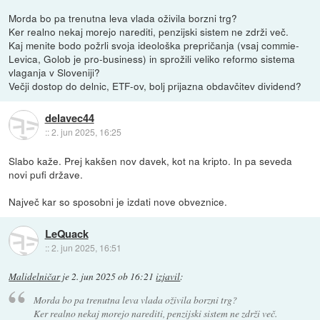
Morda bo pa trenutna leva vlada oživila borzni trg?
Ker realno nekaj morejo narediti, penzijski sistem ne zdrži več.
Kaj menite bodo požrli svoja ideološka prepričanja (vsaj commie-
Levica, Golob je pro-business) in sprožili veliko reformo sistema
vlaganja v Sloveniji?
Večji dostop do delnic, ETF-ov, bolj prijazna obdavčitev dividend?
delavec44
::
2. jun 2025, 16:25
Slabo kaže. Prej kakšen nov davek, kot na kripto. In pa seveda
novi pufi države.
Največ kar so sposobni je izdati nove obveznice.
LeQuack
::
2. jun 2025, 16:51
Malidelničar
je
2. jun 2025 ob 16:21
izjavil
:
Morda bo pa trenutna leva vlada oživila borzni trg?
Ker realno nekaj morejo narediti, penzijski sistem ne zdrži več.