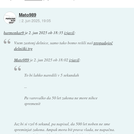
Mato989
::
2. jun 2025, 19:05
harmonkar9
je
2. jun 2025 ob 18:35
izjavil
:
Vsem zastonj delnice, samo tako bomo rešili naš
propadajoč
delniški trg
Mato989
je
2. jun 2025 ob 18:02
izjavil
:
To bi lahko naredili v 5 sekundah
...
Pa varovalko da 50 let zakona ne more nihce
spremenit
Jaz bi si vzel 6 sekund, pa napisal, da 500 let noben ne sme
spreminjat zakona. Ampak mora bit prava vlada, ne napačna.