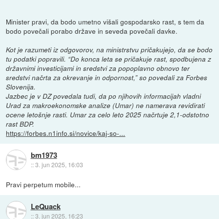
Minister pravi, da bodo umetno višali gospodarsko rast, s tem da
bodo povečali porabo države in seveda povečali davke.
Kot je razumeti iz odgovorov, na ministrstvu pričakujejo, da se bodo
tu podatki popravili. “Do konca leta se pričakuje rast, spodbujena z
državnimi investicijami in sredstvi za popoplavno obnovo ter
sredstvi načrta za okrevanje in odpornost,” so povedali za Forbes
Slovenija.
Jazbec je v DZ povedala tudi, da po njihovih informacijah vladni
Urad za makroekonomske analize (Umar) ne namerava revidirati
ocene letošnje rasti. Umar za celo leto 2025 načrtuje 2,1-odstotno
rast BDP.
https://forbes.n1info.si/novice/kaj-so-...
bm1973
::
3. jun 2025, 16:03
Pravi perpetum mobile...
LeQuack
::
3. jun 2025, 16:23