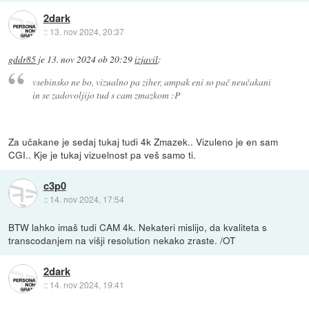
2dark
::
13. nov 2024, 20:37
gddr85
je
13. nov 2024 ob 20:29
izjavil
:
vsebinsko ne bo, vizualno pa ziher, ampak eni so pač neučakani
in se zadovoljijo tud s cam zmazkom :P
Za učakane je sedaj tukaj tudi 4k Zmazek.. Vizuleno je en sam
CGI.. Kje je tukaj vizuelnost pa veš samo ti.
c3p0
::
14. nov 2024, 17:54
BTW lahko imaš tudi CAM 4k. Nekateri mislijo, da kvaliteta s
transcodanjem na višji resolution nekako zraste. /OT
2dark
::
14. nov 2024, 19:41