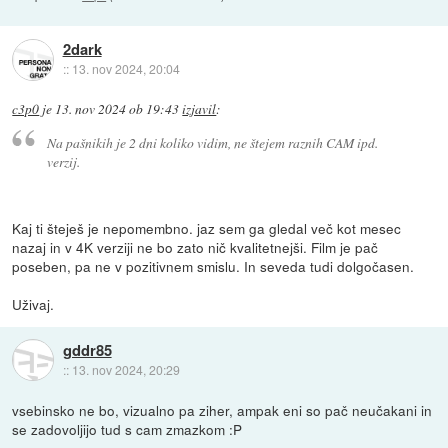
2dark
::
13. nov 2024, 20:04
c3p0
je
13. nov 2024 ob 19:43
izjavil
:
Na pašnikih je 2 dni koliko vidim, ne štejem raznih CAM ipd.
verzij.
Kaj ti šteješ je nepomembno. jaz sem ga gledal več kot mesec
nazaj in v 4K verziji ne bo zato nič kvalitetnejši. Film je pač
poseben, pa ne v pozitivnem smislu. In seveda tudi dolgočasen.
Uživaj.
gddr85
::
13. nov 2024, 20:29
vsebinsko ne bo, vizualno pa ziher, ampak eni so pač neučakani in
se zadovoljijo tud s cam zmazkom :P