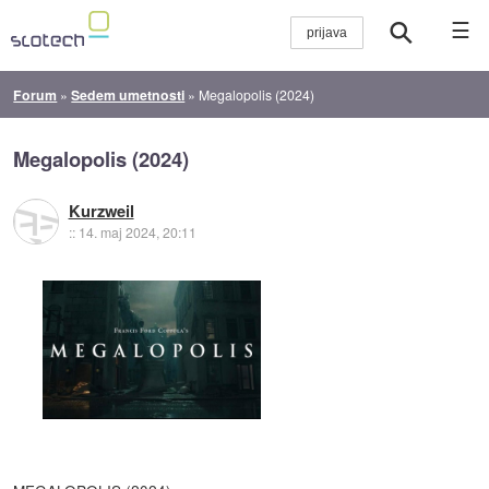
☰
Forum
»
Sedem umetnosti
»
Megalopolis (2024)
Megalopolis (2024)
Kurzweil
::
14. maj 2024, 20:11