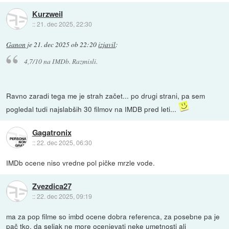
Kurzweil
::
21. dec 2025, 22:30
Ganon
je
21. dec 2025 ob 22:20
izjavil
:
4,7/10 na IMDb. Razmisli.
Ravno zaradi tega me je strah začet... po drugi strani, pa sem
pogledal tudi najslabših 30 filmov na IMDB pred leti...
Gagatronix
::
22. dec 2025, 06:30
IMDb ocene niso vredne pol pičke mrzle vode.
Zvezdica27
::
22. dec 2025, 09:19
ma za pop filme so imbd ocene dobra referenca, za posebne pa je
pač tko, da seljak ne more ocenjevati neke umetnosti ali