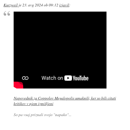
Kurzweil
je
23. avg 2024 ob 09:12
izjavil
:
Napovednik za Coppolov Megalopolis umaknili, ker so bili citati
kritikov v njem izmišljeni
So pa vsaj priznali svojo "napako"...