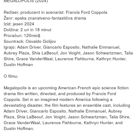
MEGALOPOLIS (2024)
Režiser, producent in scenarist: Francis Ford Coppola
Žanr: epska znanstveno-fantastična drama
Izid: jesen 2024
Dolžina: 2 uri in 18 minut
Proračun: 120mio$
Sountrack: Osvaldo Golijov
Igrajo: Adam Driver, Giancarlo Esposito, Nathalie Emmanuel,
Aubrey Plaza, Shia LaBeouf, Jon Voight, Jason Schwartzman, Talia
Shire, Grace VanderWaal, Laurence Fishburne, Kathryn Hunter,
Dustin Hoffman
O filmu:
Megalopolis is an upcoming American-French epic science fiction
drama film written, directed, and produced by Francis Ford
Coppola. Set in an imagined modern America following a
devastating disaster, the film features an ensemble cast, including
Adam Driver, Giancarlo Esposito, Nathalie Emmanuel, Aubrey
Plaza, Shia LaBeouf, Jon Voight, Jason Schwartzman, Talia Shire,
Grace VanderWaal, Laurence Fishburne, Kathryn Hunter, and
Dustin Hoffman.