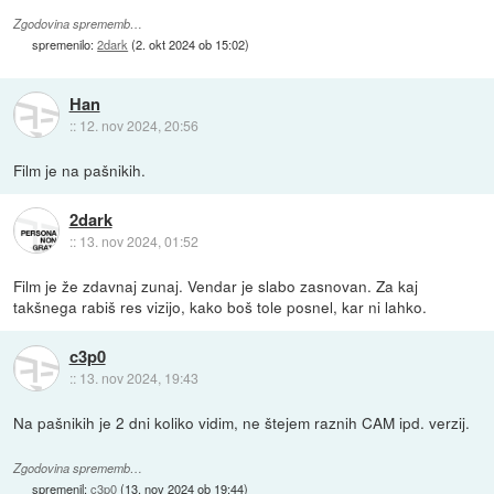
Zgodovina sprememb…
spremenilo:
2dark
(
2. okt 2024 ob 15:02
)
Han
::
12. nov 2024, 20:56
Film je na pašnikih.
2dark
::
13. nov 2024, 01:52
Film je že zdavnaj zunaj. Vendar je slabo zasnovan. Za kaj
takšnega rabiš res vizijo, kako boš tole posnel, kar ni lahko.
c3p0
::
13. nov 2024, 19:43
Na pašnikih je 2 dni koliko vidim, ne štejem raznih CAM ipd. verzij.
Zgodovina sprememb…
spremenil:
c3p0
(
13. nov 2024 ob 19:44
)