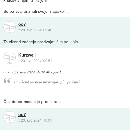
kritikov v njem izmišljeni
So pa vsaj priznali svojo "napako"...
oo7
::
23. avg 2024, 09:40
Ta vikend začnejo predvajati film po kinih.
Kurzweil
::
23. avg 2024, 09:51
oo7
je
23. avg 2024 ob 09:40
izjavil
:
Ta vikend začnejo predvajati film po kinih.
Čez dober mesec je premiera...
oo7
::
23. avg 2024, 10:01