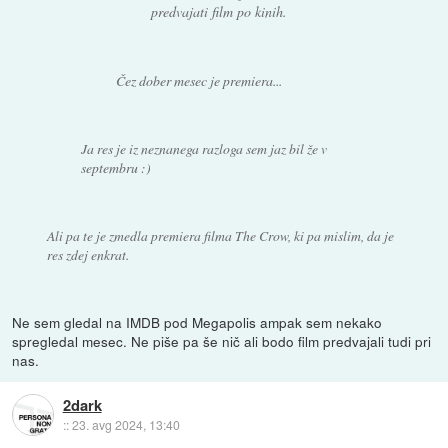
predvajati film po kinih.
Čez dober mesec je premiera...
Ja res je iz neznanega razloga sem jaz bil že v
septembru :)
Ali pa te je zmedla premiera filma The Crow, ki pa mislim, da je
res zdej enkrat.
Ne sem gledal na IMDB pod Megapolis ampak sem nekako
spregledal mesec. Ne piše pa še nič ali bodo film predvajali tudi pri
nas.
2dark
::
23. avg 2024, 13:40