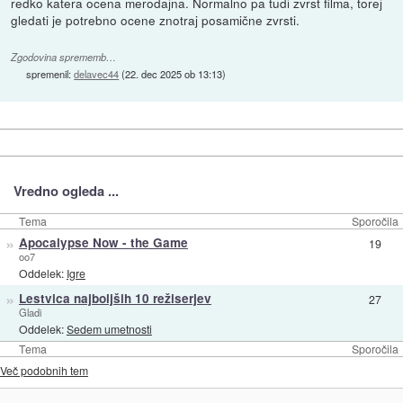
redko katera ocena merodajna. Normalno pa tudi zvrst filma, torej
gledati je potrebno ocene znotraj posamične zvrsti.
Zgodovina sprememb…
spremenil:
delavec44
(
22. dec 2025 ob 13:13
)
Vredno ogleda ...
Tema
Sporočila
»
Apocalypse Now - the Game
19
oo7
Oddelek:
Igre
»
Lestvica najboljših 10 režiserjev
27
Gladi
Oddelek:
Sedem umetnosti
Tema
Sporočila
Več podobnih tem