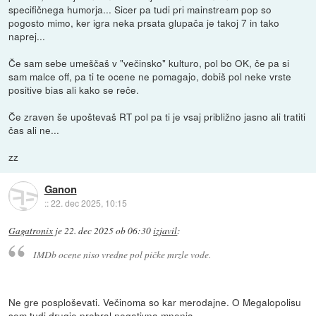
specifičnega humorja... Sicer pa tudi pri mainstream pop so
pogosto mimo, ker igra neka prsata glupača je takoj 7 in tako
naprej...
Če sam sebe umeščaš v "večinsko" kulturo, pol bo OK, če pa si
sam malce off, pa ti te ocene ne pomagajo, dobiš pol neke vrste
positive bias ali kako se reče.
Če zraven še upoštevaš RT pol pa ti je vsaj približno jasno ali tratiti
čas ali ne...
zz
Ganon
::
22. dec 2025, 10:15
Gagatronix
je
22. dec 2025 ob 06:30
izjavil
:
IMDb ocene niso vredne pol pičke mrzle vode.
Ne gre posploševati. Večinoma so kar merodajne. O Megalopolisu
sem tudi drugje prebral negativna mnenja.