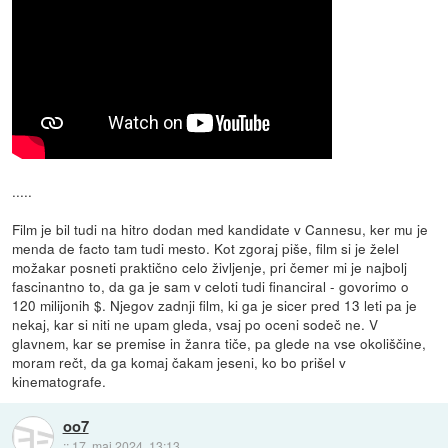
.....
Film je bil tudi na hitro dodan med kandidate v Cannesu, ker mu je
menda de facto tam tudi mesto. Kot zgoraj piše, film si je želel
možakar posneti praktično celo življenje, pri čemer mi je najbolj
fascinantno to, da ga je sam v celoti tudi financiral - govorimo o
120 milijonih $. Njegov zadnji film, ki ga je sicer pred 13 leti pa je
nekaj, kar si niti ne upam gleda, vsaj po oceni sodeč ne. V
glavnem, kar se premise in žanra tiče, pa glede na vse okoliščine,
moram rečt, da ga komaj čakam jeseni, ko bo prišel v
kinematografe.
oo7
::
17. maj 2024, 13:13