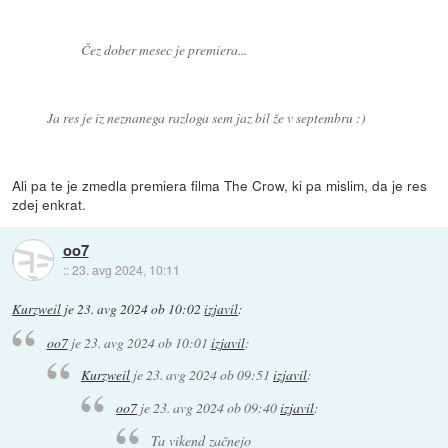
Čez dober mesec je premiera...
Ja res je iz neznanega razloga sem jaz bil že v septembru :)
Ali pa te je zmedla premiera filma The Crow, ki pa mislim, da je res
zdej enkrat.
oo7
::
23. avg 2024, 10:11
Kurzweil
je
23. avg 2024 ob 10:02
izjavil
:
oo7
je
23. avg 2024 ob 10:01
izjavil
:
Kurzweil
je
23. avg 2024 ob 09:51
izjavil
:
oo7
je
23. avg 2024 ob 09:40
izjavil
:
Ta vikend začnejo