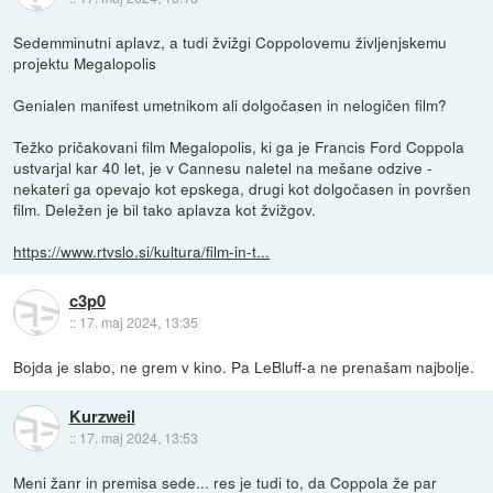
Sedemminutni aplavz, a tudi žvižgi Coppolovemu življenjskemu
projektu Megalopolis
Genialen manifest umetnikom ali dolgočasen in nelogičen film?
Težko pričakovani film Megalopolis, ki ga je Francis Ford Coppola
ustvarjal kar 40 let, je v Cannesu naletel na mešane odzive -
nekateri ga opevajo kot epskega, drugi kot dolgočasen in površen
film. Deležen je bil tako aplavza kot žvižgov.
https://www.rtvslo.si/kultura/film-in-t...
c3p0
::
17. maj 2024, 13:35
Bojda je slabo, ne grem v kino. Pa LeBluff-a ne prenašam najbolje.
Kurzweil
::
17. maj 2024, 13:53
Meni žanr in premisa sede... res je tudi to, da Coppola že par