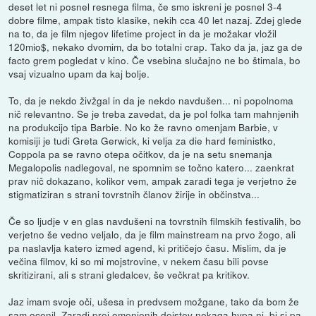
deset let ni posnel resnega filma, če smo iskreni je posnel 3-4
dobre filme, ampak tisto klasike, nekih cca 40 let nazaj. Zdej glede
na to, da je film njegov lifetime project in da je možakar vložil
120mio$, nekako dvomim, da bo totalni crap. Tako da ja, jaz ga de
facto grem pogledat v kino. Če vsebina slučajno ne bo štimala, bo
vsaj vizualno upam da kaj bolje.
To, da je nekdo živžgal in da je nekdo navdušen... ni popolnoma
nič relevantno. Se je treba zavedat, da je pol folka tam mahnjenih
na produkcijo tipa Barbie. No ko že ravno omenjam Barbie, v
komisiji je tudi Greta Gerwick, ki velja za die hard feministko,
Coppola pa se ravno otepa očitkov, da je na setu snemanja
Megalopolis nadlegoval, ne spomnim se točno katero... zaenkrat
prav nič dokazano, kolikor vem, ampak zaradi tega je verjetno že
stigmatiziran s strani tovrstnih članov žirije in občinstva...
Če so ljudje v en glas navdušeni na tovrstnih filmskih festivalih, bo
verjetno še vedno veljalo, da je film mainstream na prvo žogo, ali
pa naslavlja katero izmed agend, ki pritičejo času. Mislim, da je
večina filmov, ki so mi mojstrovine, v nekem času bili povse
skritizirani, ali s strani gledalcev, še večkrat pa kritikov.
Jaz imam svoje oči, ušesa in predvsem možgane, tako da bom že
sam ocenil. Zaradi prej omenjenih dejstev nekaga hypa ni, bi si pa