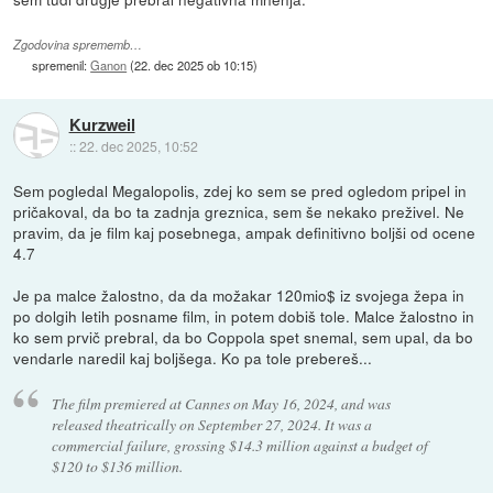
Zgodovina sprememb…
spremenil:
Ganon
(
22. dec 2025 ob 10:15
)
Kurzweil
::
22. dec 2025, 10:52
Sem pogledal Megalopolis, zdej ko sem se pred ogledom pripel in
pričakoval, da bo ta zadnja greznica, sem še nekako preživel. Ne
pravim, da je film kaj posebnega, ampak definitivno boljši od ocene
4.7
Je pa malce žalostno, da da možakar 120mio$ iz svojega žepa in
po dolgih letih posname film, in potem dobiš tole. Malce žalostno in
ko sem prvič prebral, da bo Coppola spet snemal, sem upal, da bo
vendarle naredil kaj boljšega. Ko pa tole prebereš...
The film premiered at Cannes on May 16, 2024, and was
released theatrically on September 27, 2024. It was a
commercial failure, grossing $14.3 million against a budget of
$120 to $136 million.