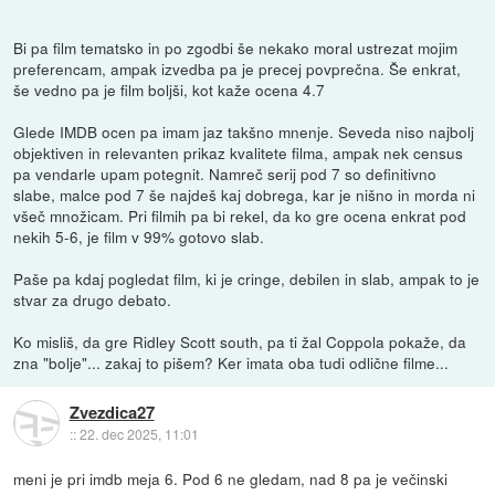
Bi pa film tematsko in po zgodbi še nekako moral ustrezat mojim
preferencam, ampak izvedba pa je precej povprečna. Še enkrat,
še vedno pa je film boljši, kot kaže ocena 4.7
Glede IMDB ocen pa imam jaz takšno mnenje. Seveda niso najbolj
objektiven in relevanten prikaz kvalitete filma, ampak nek census
pa vendarle upam potegnit. Namreč serij pod 7 so definitivno
slabe, malce pod 7 še najdeš kaj dobrega, kar je nišno in morda ni
všeč množicam. Pri filmih pa bi rekel, da ko gre ocena enkrat pod
nekih 5-6, je film v 99% gotovo slab.
Paše pa kdaj pogledat film, ki je cringe, debilen in slab, ampak to je
stvar za drugo debato.
Ko misliš, da gre Ridley Scott south, pa ti žal Coppola pokaže, da
zna "bolje"... zakaj to pišem? Ker imata oba tudi odlične filme...
Zvezdica27
::
22. dec 2025, 11:01
meni je pri imdb meja 6. Pod 6 ne gledam, nad 8 pa je večinski