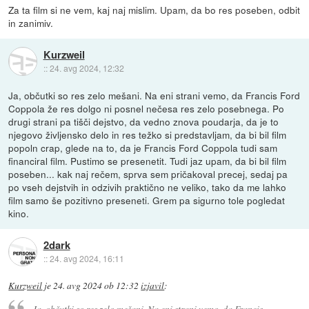
Za ta film si ne vem, kaj naj mislim. Upam, da bo res poseben, odbit
in zanimiv.
Kurzweil
::
24. avg 2024, 12:32
Ja, občutki so res zelo mešani. Na eni strani vemo, da Francis Ford
Coppola že res dolgo ni posnel nečesa res zelo posebnega. Po
drugi strani pa tišči dejstvo, da vedno znova poudarja, da je to
njegovo življensko delo in res težko si predstavljam, da bi bil film
popoln crap, glede na to, da je Francis Ford Coppola tudi sam
financiral film. Pustimo se presenetit. Tudi jaz upam, da bi bil film
poseben... kak naj rečem, sprva sem pričakoval precej, sedaj pa
po vseh dejstvih in odzivih praktično ne veliko, tako da me lahko
film samo še pozitivno preseneti. Grem pa sigurno tole pogledat
kino.
2dark
::
24. avg 2024, 16:11
Kurzweil
je
24. avg 2024 ob 12:32
izjavil
:
Ja, občutki so res zelo mešani. Na eni strani vemo, da Francis