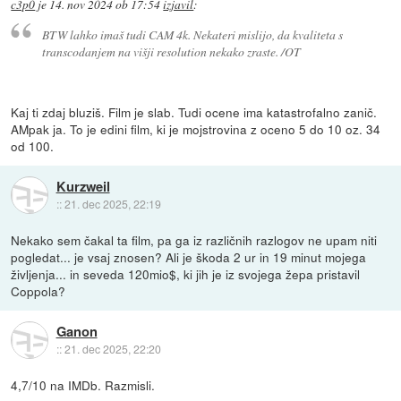
c3p0
je
14. nov 2024 ob 17:54
izjavil
:
BTW lahko imaš tudi CAM 4k. Nekateri mislijo, da kvaliteta s
transcodanjem na višji resolution nekako zraste. /OT
Kaj ti zdaj bluziš. Film je slab. Tudi ocene ima katastrofalno zanič.
AMpak ja. To je edini film, ki je mojstrovina z oceno 5 do 10 oz. 34
od 100.
Kurzweil
::
21. dec 2025, 22:19
Nekako sem čakal ta film, pa ga iz različnih razlogov ne upam niti
pogledat... je vsaj znosen? Ali je škoda 2 ur in 19 minut mojega
življenja... in seveda 120mio$, ki jih je iz svojega žepa pristavil
Coppola?
Ganon
::
21. dec 2025, 22:20
4,7/10 na IMDb. Razmisli.