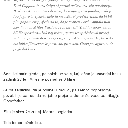
Ford Coppola že res dolgo ni posnel nečesa res zelo posebnega.
Po drugi strani pa tišči dejstvo, da vedno znova poudarja, da je
to njegovo življensko delo in res težko si predstavljam, da bi bil
film popoln crap, glede na to, da je Francis Ford Coppola tudi
sam financiral film. Pustimo se presenetit. Tudi jaz upam, da bi
bil film poseben... kak naj rečem, sprva sem pričakoval precej,
sedaj pa po vseh dejstvih in odzivih praktično ne veliko, tako da
me lahko film samo še pozitivno preseneti. Grem pa sigurno tole
pogledat kino.
Sem šel malo gledat, pa sploh ne vem, kaj točno je ustvarjal hmm..
zadnjih 27 let. Vmes je posnel še 3 filme.
Je pa zanimivo, da je posnel Draculo, pa sem to popolnoma
pozabil. je pa res, da verjetno prejema denar še vedo od trilogije
Goodfather.
Film je sicer že zunaj. Moram pogledat.
Tole bo pa težek flop.