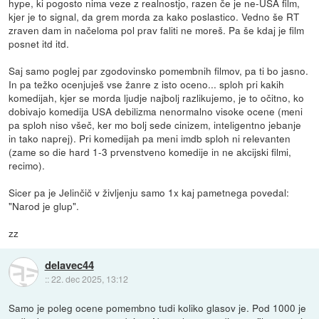
hype, ki pogosto nima veze z realnostjo, razen če je ne-USA film,
kjer je to signal, da grem morda za kako poslastico. Vedno še RT
zraven dam in načeloma pol prav faliti ne moreš. Pa še kdaj je film
posnet itd itd.
Saj samo poglej par zgodovinsko pomembnih filmov, pa ti bo jasno.
In pa težko ocenjuješ vse žanre z isto oceno... sploh pri kakih
komedijah, kjer se morda ljudje najbolj razlikujemo, je to očitno, ko
dobivajo komedija USA debilizma nenormalno visoke ocene (meni
pa sploh niso všeč, ker mo bolj sede cinizem, inteligentno jebanje
in tako naprej). Pri komedijah pa meni imdb sploh ni relevanten
(zame so die hard 1-3 prvenstveno komedije in ne akcijski filmi,
recimo).
Sicer pa je Jelinčič v življenju samo 1x kaj pametnega povedal:
"Narod je glup".
zz
delavec44
::
22. dec 2025, 13:12
Samo je poleg ocene pomembno tudi koliko glasov je. Pod 1000 je