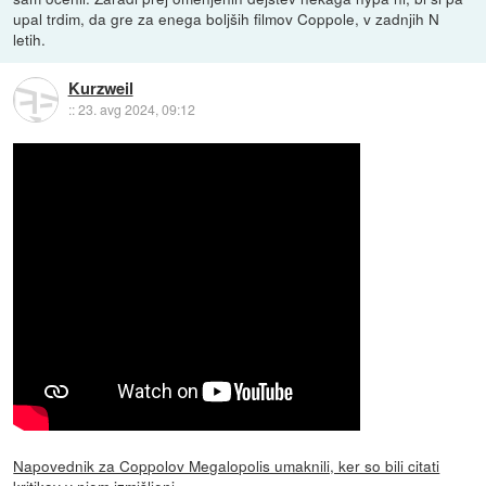
upal trdim, da gre za enega boljših filmov Coppole, v zadnjih N
letih.
Kurzweil
::
23. avg 2024, 09:12
Napovednik za Coppolov Megalopolis umaknili, ker so bili citati