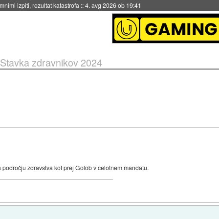
eto za večkratno uporabo
::
4. avg 2026 ob 19:41
Stavka zdravnikov 2024
 na področju zdravstva kot prej Golob v celotnem mandatu.