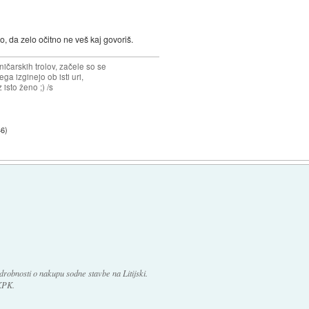
ako, da zelo očitno ne veš kaj govoriš.
ičarskih trolov, začele so se
jega izginejo ob isti uri,
 isto ženo ;) /s
46
)
odrobnosti o nakupu sodne stavbe na Litijski.
 KPK.