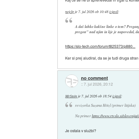
nejclp
je
7. jul 2026 ob 10:48
izjavil
:
A daš lahko kakšne linke o tem? Preganja
pregon" nad njim in kje je napovedal, da
https://slo-tech.com/forum/t825373/p880...
Ker si prej aludiral, da se je tudi druga str
no comment
::
7. jul 2026, 20:12
MrStein
je
7. jul 2026 ob 18:54
izjavil
:
revizorka Suzana Hötzl (primer litijska)
Na primer
https://www.rtvslo.si/slovenija/o
Je ostala v službi?