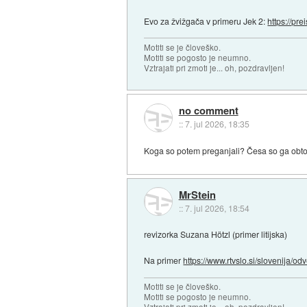
Evo za žvižgača v primeru Jek 2:
https://pre
Motiti se je človeško.
Motiti se pogosto je neumno.
Vztrajati pri zmoti je... oh, pozdravljen!
no comment
::
7. jul 2026, 18:35
Koga so potem preganjali? Česa so ga obto
MrStein
::
7. jul 2026, 18:54
revizorka Suzana Hötzl (primer litijska)
Na primer
https://www.rtvslo.si/slovenija/odve
Motiti se je človeško.
Motiti se pogosto je neumno.