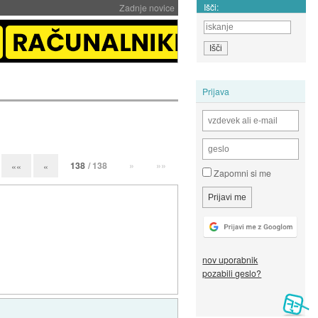
Išči:
Zadnje novice
Prijava
138
/ 138
»
»»
««
«
Zapomni si me
nov uporabnik
pozabili geslo?