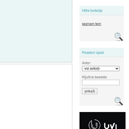
Hitre funkcije
seznam tem
Posebni izpisi
Avtor:
Ključna beseda: