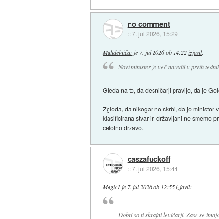
no comment
::
7. jul 2026, 15:29
Malidelničar
je
7. jul 2026 ob 14:22
izjavil
:
Novi minister je več naredil v prvih tedn
Gleda na to, da desničarji pravijo, da je Gol
Zgleda, da nikogar ne skrbi, da je minister v
klasificirana stvar in državljani ne smemo 
celotno državo.
caszafuckoff
::
7. jul 2026, 15:44
Magic1
je
7. jul 2026 ob 12:55
izjavil
:
Dobri so ti skrajni levičarji. Zase se imajo