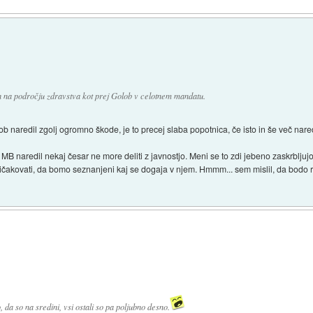
ih na področju zdravstva kot prej Golob v celotnem mandatu.
ob naredil zgolj ogromno škode, je to precej slaba popotnica, če isto in še več nared
 MB naredil nekaj česar ne more deliti z javnostjo. Meni se to zdi jebeno zaskrbljujo
pričakovati, da bomo seznanjeni kaj se dogaja v njem. Hmmm... sem mislil, da bodo r
, da so na sredini, vsi ostali so pa poljubno desno.