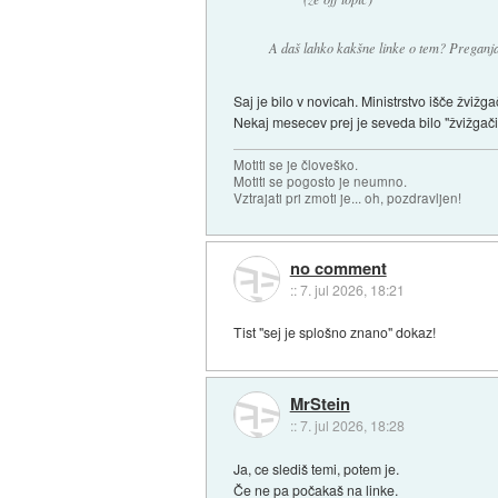
A daš lahko kakšne linke o tem? Pregan
Saj je bilo v novicah. Ministrstvo išče žviž
Nekaj mesecev prej je seveda bilo "žvižgači so
Motiti se je človeško.
Motiti se pogosto je neumno.
Vztrajati pri zmoti je... oh, pozdravljen!
no comment
::
7. jul 2026, 18:21
Tist "sej je splošno znano" dokaz!
MrStein
::
7. jul 2026, 18:28
Ja, ce slediš temi, potem je.
Če ne pa počakaš na linke.