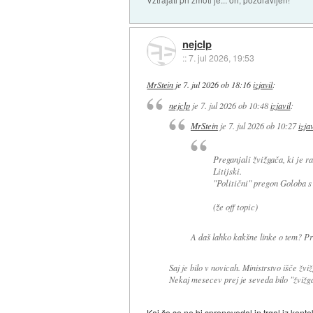
Vztrajati pri zmoti je... oh, pozdravljen!
nejclp
::
7. jul 2026, 19:53
MrStein
je
7. jul 2026 ob 18:16
izjavil
:
nejclp
je
7. jul 2026 ob 10:48
izjavil
:
MrStein
je
7. jul 2026 ob 10:27
izjav
Preganjali žvižgača, ki je r
Litijski.
"Politični" pregon Goloba s
(že off topic)
A daš lahko kakšne linke o tem? P
Saj je bilo v novicah. Ministrstvo išče ž
Nekaj mesecev prej je seveda bilo "žvižgači
Kaj če se ne bi sprenevedal in trgal iz kont