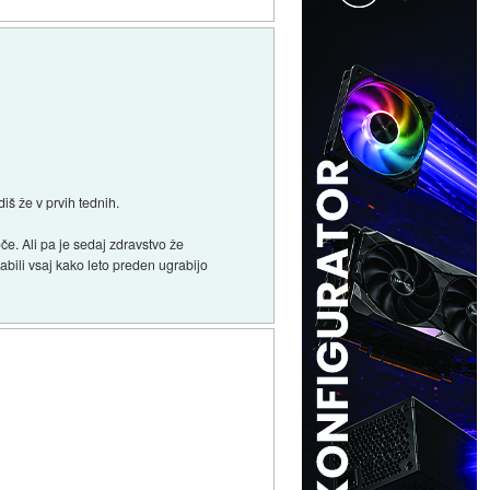
iš že v prvih tednih.
če. Ali pa je sedaj zdravstvo že
abili vsaj kako leto preden ugrabijo