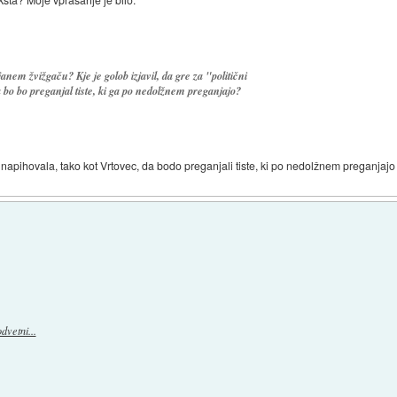
nem žvižgaču? Kje je golob izjavil, da gre za "politični
 bo bo preganjal tiste, ki ga po nedolžnem preganjajo?
an napihovala, tako kot Vrtovec, da bodo preganjali tiste, ki po nedolžnem preganjajo 
dvetni...