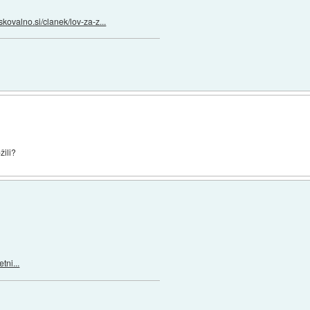
iskovalno.si/clanek/lov-za-z...
žili?
tni...