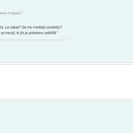
janem žvižgaču?
gača. Le zakaj? Da mu medaljo podelijo?
 heroji, ki jih je potrebno zaščititi "