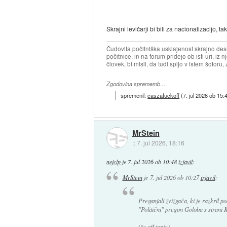
Skrajni levičarji bi bili za nacionalizacijo, t
Čudovita počitniška usklajenost skrajno desn
počitnice, in na forum pridejo ob isti uri, iz n
človek, bi misli, da tudi spijo v istem šotoru, z
Zgodovina sprememb…
spremenil:
caszafuckoff
(
7. jul 2026 ob 15:
MrStein
::
7. jul 2026, 18:16
nejclp
je
7. jul 2026 ob 10:48
izjavil
:
MrStein
je
7. jul 2026 ob 10:27
izjavil
:
Preganjali žvižgača, ki je razkril p
"Politični" pregon Goloba s strani
(že off topic)