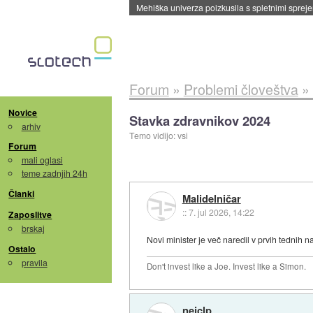
Evropska vesoljska agencija razvija svojo rak
Forum
»
Problemi človeštva
»
Novice
Stavka zdravnikov 2024
arhiv
Temo vidijo: vsi
Forum
mali oglasi
teme zadnjih 24h
Članki
Malidelničar
::
7. jul 2026, 14:22
Zaposlitve
brskaj
Novi minister je več naredil v prvih tednih
Ostalo
pravila
Don't invest like a Joe. Invest like a Simon.
nejclp