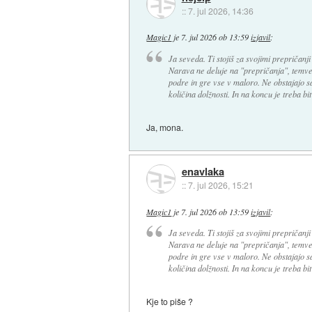
::
7. jul 2026, 14:36
Magic1
je
7. jul 2026 ob 13:59
izjavil
:
Ja seveda. Ti stojiš za svojimi prepričanji
Narava ne deluje na "prepričanja", temveč
podre in gre vse v maloro. Ne obstajajo s
količina dolžnosti. In na koncu je treba bit
Ja, mona.
enavlaka
::
7. jul 2026, 15:21
Magic1
je
7. jul 2026 ob 13:59
izjavil
:
Ja seveda. Ti stojiš za svojimi prepričanji
Narava ne deluje na "prepričanja", temveč
podre in gre vse v maloro. Ne obstajajo s
količina dolžnosti. In na koncu je treba bit
Kje to piše ?