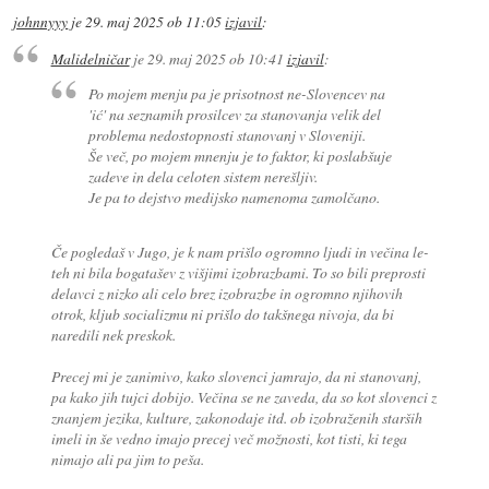
johnnyyy
je
29. maj 2025 ob 11:05
izjavil
:
Malidelničar
je
29. maj 2025 ob 10:41
izjavil
:
Po mojem menju pa je prisotnost ne-Slovencev na
'ić' na seznamih prosilcev za stanovanja velik del
problema nedostopnosti stanovanj v Sloveniji.
Še več, po mojem mnenju je to faktor, ki poslabšuje
zadeve in dela celoten sistem nerešljiv.
Je pa to dejstvo medijsko namenoma zamolčano.
Če pogledaš v Jugo, je k nam prišlo ogromno ljudi in večina le-
teh ni bila bogatašev z višjimi izobrazbami. To so bili preprosti
delavci z nizko ali celo brez izobrazbe in ogromno njihovih
otrok, kljub socializmu ni prišlo do takšnega nivoja, da bi
naredili nek preskok.
Precej mi je zanimivo, kako slovenci jamrajo, da ni stanovanj,
pa kako jih tujci dobijo. Večina se ne zaveda, da so kot slovenci z
znanjem jezika, kulture, zakonodaje itd. ob izobraženih starših
imeli in še vedno imajo precej več možnosti, kot tisti, ki tega
nimajo ali pa jim to peša.