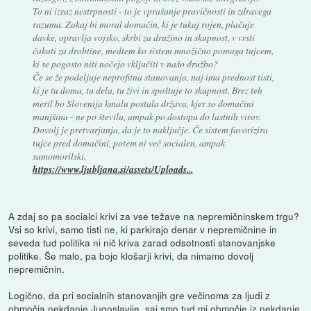
To ni izraz nestrpnosti - to je vprašanje pravičnosti in zdravega
razuma. Zakaj bi moral domačin, ki je tukaj rojen, plačuje
davke, opravlja vojsko, skrbi za družino in skupnost, v vrsti
čakati za drobtine, medtem ko sistem množično pomaga tujcem,
ki se pogosto niti nočejo vključiti v našo družbo?
Če se že podeljuje neprofitna stanovanja, naj ima prednost tisti,
ki je tu doma, tu dela, tu živi in spoštuje to skupnost. Brez teh
meril bo Slovenija kmalu postala država, kjer so domačini
manjšina - ne po številu, ampak po dostopu do lastnih virov.
Dovolj je pretvarjanja, da je to naključje. Če sistem favorizira
tujce pred domačini, potem ni več socialen, ampak
samomorilski.
https://www.ljubljana.si/assets/Uploads...
A zdaj so pa socialci krivi za vse težave na nepremičninskem trgu?
Vsi so krivi, samo tisti ne, ki parkirajo denar v nepremičnine in
seveda tud politika ni nič kriva zarad odsotnosti stanovanjske
politike. Še malo, pa bojo klošarji krivi, da nimamo dovolj
nepremičnin.
Logično, da pri socialnih stanovanjih gre večinoma za ljudi z
območja nekdanje Jugoslavije, saj smo tud mi območje iz nekdanje