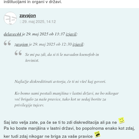
inštitucijami in organi v državi.
zavajon
::
29. maj 2025, 14:12
delavec44
je
29. maj 2025 ob 13:37
izjavil
:
zavajon
je
29. maj 2025 ob 12:30
izjavil
:
Se mi pa zdi, da si ti le navaden ksenofob in
šovinist.
Najlažje diskreditirati avtorja, če ti ni všeč kaj govori.
Ko bomo sami postali manjšina v lastni državi, ne bo nikogar
več brigalo za naše pravice, tako kot se sedaj borite za
privilegije tujcev.
Saj isto velja zate, pa če se ti to zdi diskreditacija ali pa ne
Pa ko boste manjšina v lastni državi, bo popolnoma enako kot zdaj,
ker tudi zdaj nikogar ne briga za vaše pravice