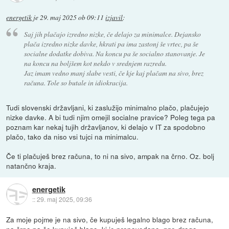
energetik
je
29. maj 2025 ob 09:11
izjavil
:
Saj jih plačajo izredno nizke, če delajo za minimalce. Dejansko
plača izredno nizke davke, hkrati pa ima zastonj še vrtec, pa še
socialne dodatke dobiva. Na koncu pa še socialno stanovanje. Je
na koncu na boljšem kot nekdo v srednjem razredu.
Jaz imam vedno manj slabe vesti, če kje kaj plačam na sivo, brez
računa. Tole so butale in idiokracija.
Tudi slovenski državljani, ki zaslužijo minimalno plačo, plačujejo
nizke davke. A bi tudi njim omejil socialne pravice? Poleg tega pa
poznam kar nekaj tujih državljanov, ki delajo v IT za spodobno
plačo, tako da niso vsi tujci na minimalcu.
Če ti plačuješ brez računa, to ni na sivo, ampak na črno. Oz. bolj
natančno kraja.
energetik
::
29. maj 2025, 09:36
Za moje pojme je na sivo, če kupuješ legalno blago brez računa,