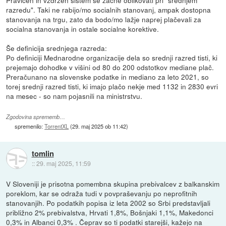
razredu". Taki ne rabijo/mo socialnih stanovanj, ampak dostopna
stanovanja na trgu, zato da bodo/mo lažje naprej plačevali za
socialna stanovanja in ostale socialne korektive.
Še definicija srednjega razreda:
Po definiciji Mednarodne organizacije dela so srednji razred tisti, ki
prejemajo dohodke v višini od 80 do 200 odstotkov mediane plač.
Preračunano na slovenske podatke in mediano za leto 2021, so
torej srednji razred tisti, ki imajo plačo nekje med 1132 in 2830 evri
na mesec - so nam pojasnili na ministrstvu.
Zgodovina sprememb…
spremenilo:
TorrentXL
(
29. maj 2025 ob 11:42
)
tomlin
::
29. maj 2025, 11:59
V Sloveniji je prisotna pomembna skupina prebivalcev z balkanskim
poreklom, kar se odraža tudi v povpraševanju po neprofitnih
stanovanjih. Po podatkih popisa iz leta 2002 so Srbi predstavljali
približno 2% prebivalstva, Hrvati 1,8%, Bošnjaki 1,1%, Makedonci
0,3% in Albanci 0,3% . Čeprav so ti podatki starejši, kažejo na