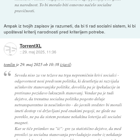
na narodnost. To bi moralo biti osnovno načelo socialne
pravičnosti.
Ampak iz tvojih zapisov je razumeti, da bi ti rad socialni sistem, ki bi
upošteval kriterij narodnosti pred kriterijem potrebe.
TorrentXL
::
29. maj 2025, 11:36
tomlin
je
29. maj 2025 ob 10:38
izjavil
:
Seveda niso za vse težave na trgu nepremičnin krivi socialci -
odgovornost nosi predvsem politika, ki desetletja ni razvijala
učinkovite stanovanjske politike, dovolila pa je špekulacije in
pretirano pozidavo luksuznih stanovanj. Vendar pa je tudi
dejstvo, da trenutna socialna politika pogosto deluje
netransparentno in neučinkovito - do javnih sredstev bi morali
imeti dostop vsi državljani pod enakimi pogoji, ne glede na
poreklo, ne pa da sistem postane nekakšna loterija ali socialni
magnet.
Kar se tiče priimkov na "ić": gre za statistično dejstvo, da med
prosilci za socialna stanovanja prevladujejo osebe iz nekdanje