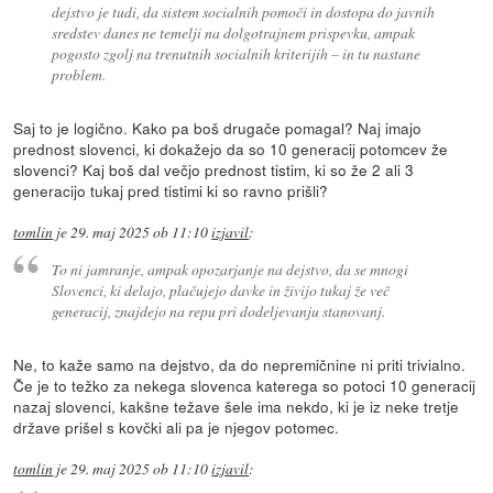
dejstvo je tudi, da sistem socialnih pomoči in dostopa do javnih
sredstev danes ne temelji na dolgotrajnem prispevku, ampak
pogosto zgolj na trenutnih socialnih kriterijih – in tu nastane
problem.
Saj to je logično. Kako pa boš drugače pomagal? Naj imajo
prednost slovenci, ki dokažejo da so 10 generacij potomcev že
slovenci? Kaj boš dal večjo prednost tistim, ki so že 2 ali 3
generacijo tukaj pred tistimi ki so ravno prišli?
tomlin
je
29. maj 2025 ob 11:10
izjavil
:
To ni jamranje, ampak opozarjanje na dejstvo, da se mnogi
Slovenci, ki delajo, plačujejo davke in živijo tukaj že več
generacij, znajdejo na repu pri dodeljevanju stanovanj.
Ne, to kaže samo na dejstvo, da do nepremičnine ni priti trivialno.
Če je to težko za nekega slovenca katerega so potoci 10 generacij
nazaj slovenci, kakšne težave šele ima nekdo, ki je iz neke tretje
države prišel s kovčki ali pa je njegov potomec.
tomlin
je
29. maj 2025 ob 11:10
izjavil
: