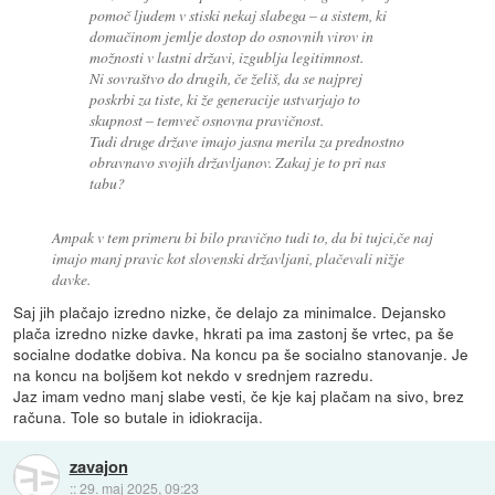
pomoč ljudem v stiski nekaj slabega – a sistem, ki
domačinom jemlje dostop do osnovnih virov in
možnosti v lastni državi, izgublja legitimnost.
Ni sovraštvo do drugih, če želiš, da se najprej
poskrbi za tiste, ki že generacije ustvarjajo to
skupnost – temveč osnovna pravičnost.
Tudi druge države imajo jasna merila za prednostno
obravnavo svojih državljanov. Zakaj je to pri nas
tabu?
Ampak v tem primeru bi bilo pravično tudi to, da bi tujci,če naj
imajo manj pravic kot slovenski državljani, plačevali nižje
davke.
Saj jih plačajo izredno nizke, če delajo za minimalce. Dejansko
plača izredno nizke davke, hkrati pa ima zastonj še vrtec, pa še
socialne dodatke dobiva. Na koncu pa še socialno stanovanje. Je
na koncu na boljšem kot nekdo v srednjem razredu.
Jaz imam vedno manj slabe vesti, če kje kaj plačam na sivo, brez
računa. Tole so butale in idiokracija.
zavajon
::
29. maj 2025, 09:23