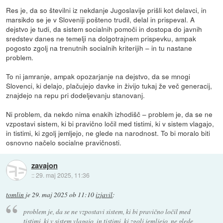
Res je, da so številni iz nekdanje Jugoslavije prišli kot delavci, in
marsikdo se je v Sloveniji pošteno trudil, delal in prispeval. A
dejstvo je tudi, da sistem socialnih pomoči in dostopa do javnih
sredstev danes ne temelji na dolgotrajnem prispevku, ampak
pogosto zgolj na trenutnih socialnih kriterijih – in tu nastane
problem.
To ni jamranje, ampak opozarjanje na dejstvo, da se mnogi
Slovenci, ki delajo, plačujejo davke in živijo tukaj že več generacij,
znajdejo na repu pri dodeljevanju stanovanj.
Ni problem, da nekdo nima enakih izhodišč – problem je, da se ne
vzpostavi sistem, ki bi pravično ločil med tistimi, ki v sistem vlagajo,
in tistimi, ki zgolj jemljejo, ne glede na narodnost. To bi moralo biti
osnovno načelo socialne pravičnosti.
zavajon
::
29. maj 2025, 11:36
tomlin
je
29. maj 2025 ob 11:10
izjavil
:
problem je, da se ne vzpostavi sistem, ki bi pravično ločil med
tistimi, ki v sistem vlagajo, in tistimi, ki zgolj jemljejo, ne glede