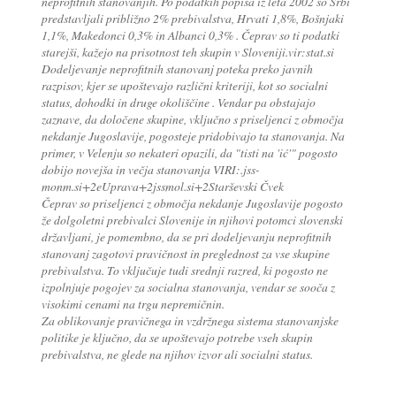
neprofitnih stanovanjih. Po podatkih popisa iz leta 2002 so Srbi
predstavljali približno 2% prebivalstva, Hrvati 1,8%, Bošnjaki
1,1%, Makedonci 0,3% in Albanci 0,3% . Čeprav so ti podatki
starejši, kažejo na prisotnost teh skupin v Sloveniji.vir:stat.si
Dodeljevanje neprofitnih stanovanj poteka preko javnih
razpisov, kjer se upoštevajo različni kriteriji, kot so socialni
status, dohodki in druge okoliščine . Vendar pa obstajajo
zaznave, da določene skupine, vključno s priseljenci z območja
nekdanje Jugoslavije, pogosteje pridobivajo ta stanovanja. Na
primer, v Velenju so nekateri opazili, da "tisti na 'ić'" pogosto
dobijo novejša in večja stanovanja VIRI:.jss-
monm.si+2eUprava+2jssmol.si+2Starševski Čvek
Čeprav so priseljenci z območja nekdanje Jugoslavije pogosto
že dolgoletni prebivalci Slovenije in njihovi potomci slovenski
državljani, je pomembno, da se pri dodeljevanju neprofitnih
stanovanj zagotovi pravičnost in preglednost za vse skupine
prebivalstva. To vključuje tudi srednji razred, ki pogosto ne
izpolnjuje pogojev za socialna stanovanja, vendar se sooča z
visokimi cenami na trgu nepremičnin.
Za oblikovanje pravičnega in vzdržnega sistema stanovanjske
politike je ključno, da se upoštevajo potrebe vseh skupin
prebivalstva, ne glede na njihov izvor ali socialni status.