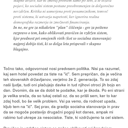
skupne države, kar ni zmeraj problem samo po sebi, a se težava
pojavi, ko socialni sistem postane preobremenjen in dolgoročno
nevzdržen. Kritika ni usmerjena proti posameznikom, temveč
proti sistemu, ki ustvarja napetosti, ker ignorira realna
demografska razmerja in zmožnosti financiranja.
In ne, ne gre za nikakršen "plan" čiščenja - gre za pošteno
razpravo o tem, kako oblikovati pravičen in vzdržen sistem,
kjer prednost pri omejenih virih (kot so socialna stanovanja)
najprej dobijo tisti, ki so dolga leta prispevali v skupno
blagajno.
Točno tako, odgovornost nosi predvsem politika. Nisi pa razumel,
kaj sem hotel povedat za tiste na "ić". Sem prepričan, da je večina
teh slovenskih državljanov, verjetno že 2. generacija. To so zdaj
naši ljudje, tudi oni plačujejo davke in tud njihovi otroci jih bojo en
dan. Dvomim, da se da dobit te podatke, kar je škoda. Po eni strani
je velika sreča, da so tukaj ostali oz. da so prišli sem, ker to kar
zdaj hodi, bo še velik problem. Vsi pa vemo, da rodnost upada,
kljub tem na "ić". Sej prav, da gradijo socialna stanovanja in prav
da se mogoče postavijo drugačni pogoji kot danes, ampak mi
rabimo tud ukrepe za nesocialce. Tiste, ki vzdržujemo ta cel sistem.
Pravičen in vzdržen sistem se začne oblikovati pri "srednjem