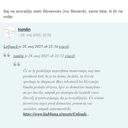
Saj ne sovražijo vseh Slovencev (inu Slovenk), samo tiste, ki jih ne
volijo.
tomlin
::
28. maj 2025, 22:52
LeQuack
je
28. maj 2025 ob 22:34
izjavil
:
tomlin
je
28. maj 2025 ob 22:12
izjavil
:
Če se že podeljuje neprofitna stanovanja, naj ima
prednost tisti, ki je tu doma, tu dela, tu živi in
spoštuje to skupnost. Brez teh meril bo Slovenija
kmalu postala država, kjer so domačini manjšina -
ne po številu, ampak po dostopu do lastnih virov.
Dovolj je pretvarjanja, da je to naključje. Če sistem
favorizira tujce pred domačini, potem ni več
socialen, ampak samomorilski.
https://www.ljubljana.si/assets/Uploads
...