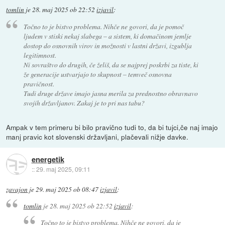
tomlin
je
28. maj 2025 ob 22:52
izjavil
:
Točno to je bistvo problema. Nihče ne govori, da je pomoč
ljudem v stiski nekaj slabega – a sistem, ki domačinom jemlje
dostop do osnovnih virov in možnosti v lastni državi, izgublja
legitimnost.
Ni sovraštvo do drugih, če želiš, da se najprej poskrbi za tiste, ki
že generacije ustvarjajo to skupnost – temveč osnovna
pravičnost.
Tudi druge države imajo jasna merila za prednostno obravnavo
svojih državljanov. Zakaj je to pri nas tabu?
Ampak v tem primeru bi bilo pravično tudi to, da bi tujci,če naj imajo
manj pravic kot slovenski državljani, plačevali nižje davke.
energetik
::
29. maj 2025, 09:11
zavajon
je
29. maj 2025 ob 08:47
izjavil
:
tomlin
je
28. maj 2025 ob 22:52
izjavil
:
Točno to je bistvo problema. Nihče ne govori, da je