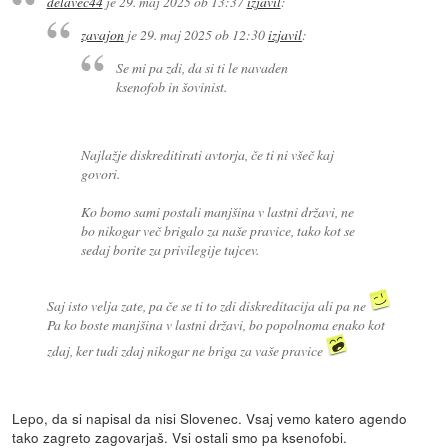
delavec44
je
29. maj 2025 ob 13:37
izjavil
:
zavajon
je
29. maj 2025 ob 12:30
izjavil
:
Se mi pa zdi, da si ti le navaden
ksenofob in šovinist.
Najlažje diskreditirati avtorja, če ti ni všeč kaj
govori.
Ko bomo sami postali manjšina v lastni državi, ne
bo nikogar več brigalo za naše pravice, tako kot se
sedaj borite za privilegije tujcev.
Saj isto velja zate, pa če se ti to zdi diskreditacija ali pa ne
Pa ko boste manjšina v lastni državi, bo popolnoma enako kot
zdaj, ker tudi zdaj nikogar ne briga za vaše pravice
Lepo, da si napisal da nisi Slovenec. Vsaj vemo katero agendo
tako zagreto zagovarjaš. Vsi ostali smo pa ksenofobi.