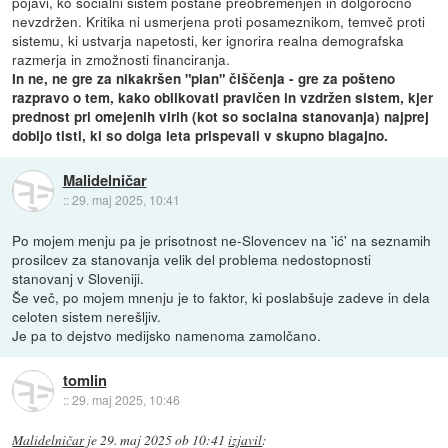
pojavi, ko socialni sistem postane preobremenjen in dolgoročno
nevzdržen. Kritika ni usmerjena proti posameznikom, temveč proti
sistemu, ki ustvarja napetosti, ker ignorira realna demografska
razmerja in zmožnosti financiranja.
In ne, ne gre za nikakršen "plan" čiščenja - gre za pošteno
razpravo o tem, kako oblikovati pravičen in vzdržen sistem, kjer
prednost pri omejenih virih (kot so socialna stanovanja) najprej
dobijo tisti, ki so dolga leta prispevali v skupno blagajno.
Malidelničar
::
29. maj 2025, 10:41
Po mojem menju pa je prisotnost ne-Slovencev na 'ić' na seznamih
prosilcev za stanovanja velik del problema nedostopnosti
stanovanj v Sloveniji.
Še več, po mojem mnenju je to faktor, ki poslabšuje zadeve in dela
celoten sistem nerešljiv.
Je pa to dejstvo medijsko namenoma zamolčano.
tomlin
::
29. maj 2025, 10:46
Malidelničar
je
29. maj 2025 ob 10:41
izjavil
: