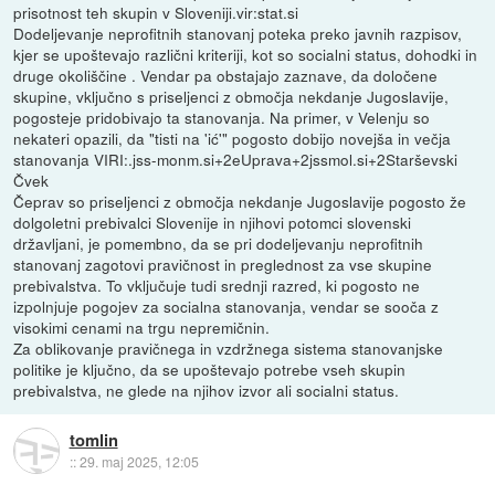
prisotnost teh skupin v Sloveniji.vir:stat.si
Dodeljevanje neprofitnih stanovanj poteka preko javnih razpisov,
kjer se upoštevajo različni kriteriji, kot so socialni status, dohodki in
druge okoliščine . Vendar pa obstajajo zaznave, da določene
skupine, vključno s priseljenci z območja nekdanje Jugoslavije,
pogosteje pridobivajo ta stanovanja. Na primer, v Velenju so
nekateri opazili, da "tisti na 'ić'" pogosto dobijo novejša in večja
stanovanja VIRI:.jss-monm.si+2eUprava+2jssmol.si+2Starševski
Čvek
Čeprav so priseljenci z območja nekdanje Jugoslavije pogosto že
dolgoletni prebivalci Slovenije in njihovi potomci slovenski
državljani, je pomembno, da se pri dodeljevanju neprofitnih
stanovanj zagotovi pravičnost in preglednost za vse skupine
prebivalstva. To vključuje tudi srednji razred, ki pogosto ne
izpolnjuje pogojev za socialna stanovanja, vendar se sooča z
visokimi cenami na trgu nepremičnin.
Za oblikovanje pravičnega in vzdržnega sistema stanovanjske
politike je ključno, da se upoštevajo potrebe vseh skupin
prebivalstva, ne glede na njihov izvor ali socialni status.
tomlin
::
29. maj 2025, 12:05