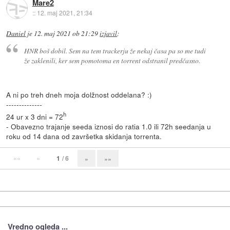
Mare2
::
12. maj 2021, 21:34
Daniel
je
12. maj 2021 ob 21:29
izjavil
:
HNR boš dobil. Sem na tem trackerju že nekaj časa pa so me tudi
že zaklenili, ker sem pomotoma en torrent odstranil predčasno.
A ni po treh dneh moja dolžnost oddelana? :)
--------------
h
24 ur x 3 dni = 72
- Obavezno trajanje seeda iznosi do ratia 1.0 ili 72h seedanja u
roku od 14 dana od završetka skidanja torrenta.
««
«
1
/ 6
»
»»
Vredno ogleda ...