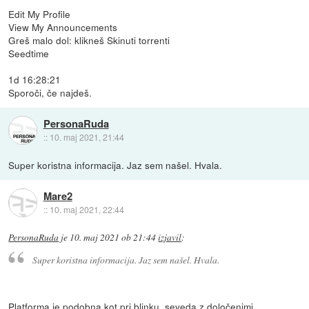
Edit My Profile
View My Announcements
Greš malo dol: klikneš Skinuti torrenti
Seedtime
1d 16:28:21
Sporoči, če najdeš.
PersonaRuda
::
10. maj 2021, 21:44
Super koristna informacija. Jaz sem našel. Hvala.
Mare2
::
10. maj 2021, 22:44
PersonaRuda
je
10. maj 2021 ob 21:44
izjavil
:
Super koristna informacija. Jaz sem našel. Hvala.
Platforma je podobna kot pri blinku, seveda z določenimi