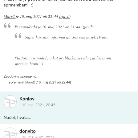
sprmembami. :)
Mare2
je
10. maj 2021 ob 22:44
izjavil
:
PersonaRuda
je
10. maj 2021 ob 21:44
izjavil
:
Super koristna informacija. Jaz sem našel. Hvala.
Platforma je podobna kot pri blinku, seveda z določenimi
spremembami. :)
Zgodovina sprememb…
spremenil:
Mare2
(
10. maj 2021 ob 22:44
)
Konlov
::
10. maj 2021, 22:45
Našel, hvala...
donvito
::
10. maj 2021, 22:56