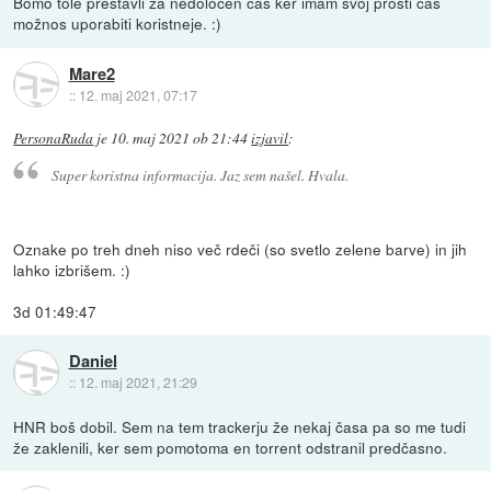
Bomo tole prestavli za nedoločen čas ker imam svoj prosti čas
možnos uporabiti koristneje. :)
Mare2
::
12. maj 2021, 07:17
PersonaRuda
je
10. maj 2021 ob 21:44
izjavil
:
Super koristna informacija. Jaz sem našel. Hvala.
Oznake po treh dneh niso več rdeči (so svetlo zelene barve) in jih
lahko izbrišem. :)
3d 01:49:47
Daniel
::
12. maj 2021, 21:29
HNR boš dobil. Sem na tem trackerju že nekaj časa pa so me tudi
že zaklenili, ker sem pomotoma en torrent odstranil predčasno.