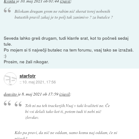
Kvinta
je
10. maj 2021 ob 01:44
izjavil
:
Bilokam drugam grem ne rabim nič sherat torej nobenih
butastih pravil zakaj je to polj tak zanimivo ? za butalce ?
Seveda lahko greš drugam, tudi klanfe srat, kot to počneš sedaj
tule.
Po mojem si ti največji butalec na tem forumu, vsaj tako se izražaš.
:)
Prosim, ne žali nikogar.
starfotr
::
10. maj 2021, 17:56
donvito
je
8. maj 2021 ob 17:59
izjavil
:
Teh ni na teh trackerjih.Vsaj v taki kvaliteti ne. Če
bi vsi delali tako kot ti, potem tudi ti nebi nič
zlovdav.
Kdo pa pravi, da nič ne oddam, samo komu naj oddam, če ni
pijavk?