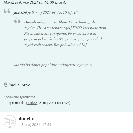
Mare2
je
8. maj 2021 ob 14:09
izjavil
:
janck68
je
8. maj 2021 ob 13:20
izjavil
:
Downloudam bluray filme. Pri sedmih zgolj 1
sejalec. Hitrost prenosa zgolj 50.00 kb/s na torrent.
Fix nastavljeno pri njemu. Po enem dnevu in
prenosu nekje okoli 10% na torrent, je prenehal
sejati vseh sedem. Res pohvalno, ni kaj.
Morda bo danes popoldne nadaljeval sejanje. :)
👌 imel si prav.
Zgodovina sprememb…
spremenilo:
janck68
(
8. maj 2021 ob 17:23
)
donvito
::
8. maj 2021, 17:59