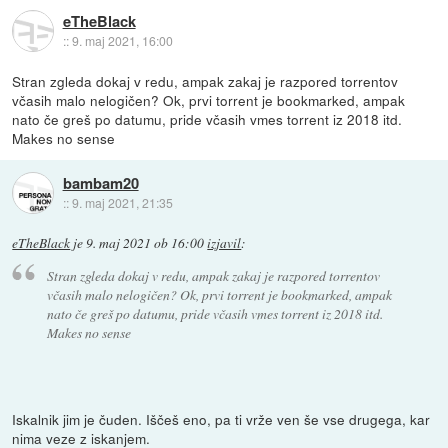
eTheBlack
::
9. maj 2021, 16:00
Stran zgleda dokaj v redu, ampak zakaj je razpored torrentov
včasih malo nelogičen? Ok, prvi torrent je bookmarked, ampak
nato če greš po datumu, pride včasih vmes torrent iz 2018 itd.
Makes no sense
bambam20
::
9. maj 2021, 21:35
eTheBlack
je
9. maj 2021 ob 16:00
izjavil
:
Stran zgleda dokaj v redu, ampak zakaj je razpored torrentov
včasih malo nelogičen? Ok, prvi torrent je bookmarked, ampak
nato če greš po datumu, pride včasih vmes torrent iz 2018 itd.
Makes no sense
Iskalnik jim je čuden. Iščeš eno, pa ti vrže ven še vse drugega, kar
nima veze z iskanjem.