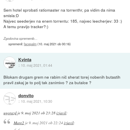
Sem hotel sprobati ratiomaster na torrenthr, pa vidim da nima
smisla:D
Najvec seederjev na enem torrentu: 185, najvec leecherjev: 33 :)
A temu pravijo tracker?:)
Zgodovina sprememb…
spremenil:
facepalm
(
10. maj 2021 ob 00:16
)
Kvinta
::
10. maj 2021, 01:44
Bilokam drugam grem ne rabim nič sherat torej nobenih butastih
pravil zakaj je to polj tak zanimivo ? za butalce ?
donvito
::
10. maj 2021, 10:30
ugorazd
je
9. maj 2021 ob 23:28
izjavil
:
Mare2
je
9. maj 2021 ob 22:24
izjavil
: