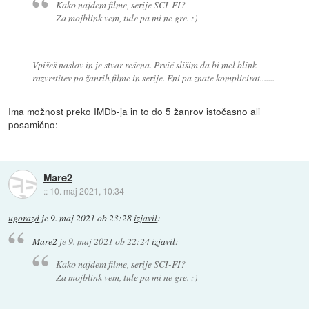
Kako najdem filme, serije SCI-FI?
Za mojblink vem, tule pa mi ne gre. :)
Vpišeš naslov in je stvar rešena. Prvič slišim da bi mel blink
razvrstitev po žanrih filme in serije. Eni pa znate komplicirat.......
Ima možnost preko IMDb-ja in to do 5 žanrov istočasno ali
posamično:
Mare2
::
10. maj 2021, 10:34
ugorazd
je
9. maj 2021 ob 23:28
izjavil
:
Mare2
je
9. maj 2021 ob 22:24
izjavil
:
Kako najdem filme, serije SCI-FI?
Za mojblink vem, tule pa mi ne gre. :)