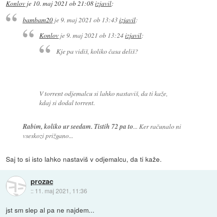
Konlov
je
10. maj 2021 ob 21:08
izjavil
:
bambam20
je
9. maj 2021 ob 13:43
izjavil
:
Konlov
je
9. maj 2021 ob 13:24
izjavil
:
Kje pa vidiš, koliko časa deliš?
V torrent odjemalcu si lahko nastaviš, da ti kaže,
kdaj si dodal torrent.
Rabim, koliko ur seedam. Tistih 72 pa to
... Ker računalo ni
vseskozi prižgano...
Saj to si isto lahko nastaviš v odjemalcu, da ti kaže.
prozac
::
11. maj 2021, 11:36
jst sm slep al pa ne najdem...