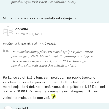
prenehal sejati vseh sedem. Res pohvalno, ni kaj.
Morda bo danes popoldne nadaljeval sejanje. :)
donvito
::
8. maj 2021, 14:21
janck68
je
8. maj 2021 ob 13:20
izjavil
:
Downloudam bluray filme. Pri sedmih zgolj 1 sejalec. Hitrost
prenosa zgolj 50.00 kb/s na torrent. Fix nastavljeno pri njemu.
Po enem dnevu in prenosu nekje okoli 10% na torrent, je
prenehal sejati vseh sedem. Res pohvalno, ni kaj.
Pa kaj se sploh j...š s tem, sam pogledam na public trackerje,
zlovdam tam in sube posebej ... zakaj bi tle čakal par dni in potem
moraš sejat še 6 dni, ker nimaš komu, da bi prišel do 1/1? Da meni
uploada 50.00 kb/s, samo ugasnem in grem drugam, toliko sem
vlekel z e-mule, pa še tam več.
janck68