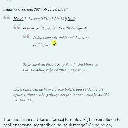
bedarija
je
11. maj 2021 ob 11:56
izjavil
:
Mare2
je
10. maj 2021 ob 20:48
izjavil
:
donvito
je
10. maj 2021 ob 20:40
izjavil
:
In kaj temu fali, dokler mi dela brez
problema?
To je zaenkrat čisto OK aplikacija. Na blinku so
tudi navodila, kako odstraniti oglase. :)
ok že, sam zakaj ne bi imel nekaj boljše. qbit pride org brez
oglasov, nima s sabo prtljage, kot je minanje v ozadju, build in
iskalnik itd ...
Trenutno imam na Utorrent precej torrentov, ki jih sejem. Se da to
zgolj enostavno nadgradit da ne izgubim tega? Če se ne da,