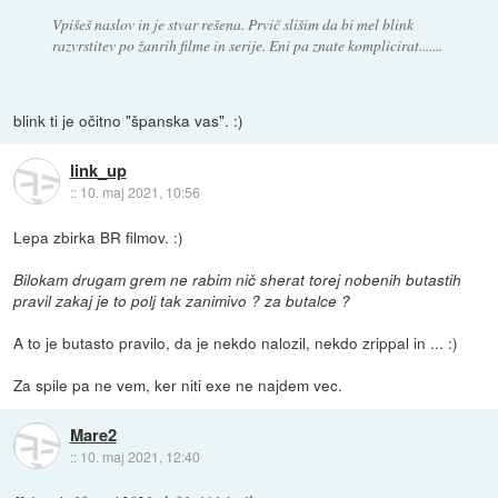
Vpišeš naslov in je stvar rešena. Prvič slišim da bi mel blink
razvrstitev po žanrih filme in serije. Eni pa znate komplicirat.......
blink ti je očitno "španska vas". :)
link_up
::
10. maj 2021, 10:56
Lepa zbirka BR filmov. :)
Bilokam drugam grem ne rabim nič sherat torej nobenih butastih
pravil zakaj je to polj tak zanimivo ? za butalce ?
A to je butasto pravilo, da je nekdo nalozil, nekdo zrippal in ... :)
Za spile pa ne vem, ker niti exe ne najdem vec.
Mare2
::
10. maj 2021, 12:40