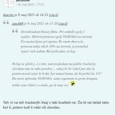
::
8. maj 2021, 17:21
donvito
je
8. maj 2021 ob 14:21
izjavil
:
janck68
je
8. maj 2021 ob 13:20
izjavil
:
Downloudam bluray filme. Pri sedmih zgolj 1
sejalec. Hitrost prenosa zgolj 50.00 kb/s na torrent.
Fix nastavljeno pri njemu. Po enem dnevu in
prenosu nekje okoli 10% na torrent, je prenehal
sejati vseh sedem. Res pohvalno, ni kaj.
Pa kaj se sploh j...š s tem, sam pogledam na public trackerje,
zlovdam tam in sube posebej ... zakaj bi tle čakal par dni in
potem moraš sejat še 6 dni, ker nimaš komu, da bi prišel do 1/1?
Da meni uploada 50.00 kb/s, samo ugasnem in grem drugam,
toliko sem vlekel z e-mule, pa še tam več.
Teh ni na teh trackerjih.Vsaj v taki kvaliteti ne. Če bi vsi delali tako
kot ti, potem tudi ti nebi nič zlovdav.