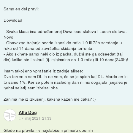
Samo en del pravil:
Download
- Svaka klasa ima određen broj Download slotova i Leech slotova.
Novo
- Obavezno trajanje seeda iznosi do ratia 1.0 ili 72h seedanja u
roku od 14 dana od završetka skidanja torrenta.
- Ako skinete samo neki dio iz packa, dužni ste ga odseedat (taj
dio) koliko ste i skinuli (tj. minimalno do 1.0 ratia) ili 10 dana(240h)!
Imam takoj eno vprašanje iz zadnje alinee:
Dva torrenta sem DL in ne vem, če se je sploh kaj DL. Morda en in
to samo 1%. Ker se potem naslednji dan ni nič dogajalo (sejalec je
nehal sejati) sem izbrisal oba.
Zanima me iz izkušenj, kakšna kazen me čaka? :)
Alfa Dog
::
7. maj 2021, 21:33
Glede na pravila - v najslabšem primeru opomin