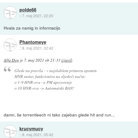
polde66
::
7. maj 2021, 22:20
Hvala za namig in informacijo
Phantomeye
::
8. maj 2021, 02:42
Alfa Dog
je
7. maj 2021 ob 21:33
izjavil
:
Glede na pravila - v najslabšem primeru opomin
HNR sustav funkcionira na sljedeči način:
o 1-9 HNR-ova -> PM upozorenje
o 10 HNR-ova -> Automatski BAN!
damn, še torrentleech ni tako zajeban glede hit and run...
krucymucy
::
8. maj 2021, 05:42