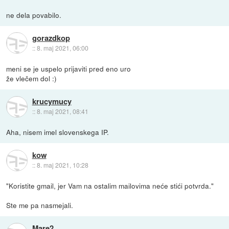
ne dela povabilo.
gorazdkop
::
8. maj 2021, 06:00
meni se je uspelo prijaviti pred eno uro
že vlečem dol :)
krucymucy
::
8. maj 2021, 08:41
Aha, nisem imel slovenskega IP.
kow
::
8. maj 2021, 10:28
"Koristite gmail, jer Vam na ostalim mailovima neće stići potvrda."
Ste me pa nasmejali.
Mare2