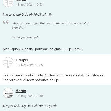
::
8. maj 2021, 10:53
kow
je
8. maj 2021 ob 10:28
izjavil
:
"Koristite gmail, jer Vam na ostalim mailovima neće stići
potvrda."
Ste me pa nasmejali.
Meni sploh ni prišla "potvrda" na gmail. Ali je komu?
Greg91
::
8. maj 2021, 10:55
Jaz tudi nisem dobil maila. Očitno ni potrebno potrditi registracije,
ker prijava tudi brez potrditve deluje.
Horas
::
8. maj 2021, 12:50
Greg91
je
8. maj 2021 ob 10:55
izjavil
: