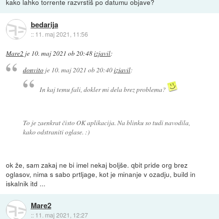
kako lahko torrente razvrstiš po datumu objave?
bedarija
::
11. maj 2021, 11:56
Mare2
je
10. maj 2021 ob 20:48
izjavil
:
donvito
je
10. maj 2021 ob 20:40
izjavil
:
In kaj temu fali, dokler mi dela brez problema?
To je zaenkrat čisto OK aplikacija. Na blinku so tudi navodila,
kako odstraniti oglase. :)
ok že, sam zakaj ne bi imel nekaj boljše. qbit pride org brez
oglasov, nima s sabo prtljage, kot je minanje v ozadju, build in
iskalnik itd ...
Mare2
::
11. maj 2021, 12:27