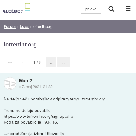
☰
Forum
»
Loža
»
torrenthr.org
torrenthr.org
««
«
1
/ 6
»
»»
Mare2
::
7. maj 2021, 21:22
Na željo več uporabnikov odpiram temo: torrenthr.org
Trenutno deluje povabilo
https://www.torrenthr.org/signup.php
Koda za povabilo je PARTIS.
...moraš Zemlja izbrati Slovenija