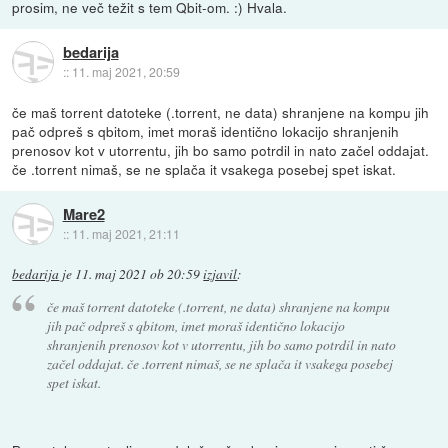
prosim, ne več težit s tem Qbit-om. :) Hvala.
bedarija
::
11. maj 2021, 20:59
če maš torrent datoteke (.torrent, ne data) shranjene na kompu jih
pač odpreš s qbitom, imet moraš identično lokacijo shranjenih
prenosov kot v utorrentu, jih bo samo potrdil in nato začel oddajat.
če .torrent nimaš, se ne splača it vsakega posebej spet iskat.
Mare2
::
11. maj 2021, 21:11
bedarija
je
11. maj 2021 ob 20:59
izjavil
:
če maš torrent datoteke (.torrent, ne data) shranjene na kompu
jih pač odpreš s qbitom, imet moraš identično lokacijo
shranjenih prenosov kot v utorrentu, jih bo samo potrdil in nato
začel oddajat. če .torrent nimaš, se ne splača it vsakega posebej
spet iskat.