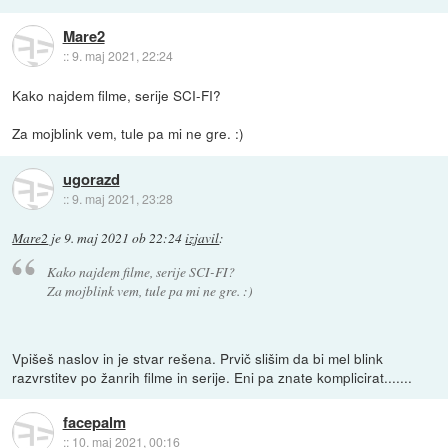
Mare2
::
9. maj 2021, 22:24
Kako najdem filme, serije SCI-FI?
Za mojblink vem, tule pa mi ne gre. :)
ugorazd
::
9. maj 2021, 23:28
Mare2
je
9. maj 2021 ob 22:24
izjavil
:
Kako najdem filme, serije SCI-FI?
Za mojblink vem, tule pa mi ne gre. :)
Vpišeš naslov in je stvar rešena. Prvič slišim da bi mel blink
razvrstitev po žanrih filme in serije. Eni pa znate komplicirat.......
facepalm
::
10. maj 2021, 00:16