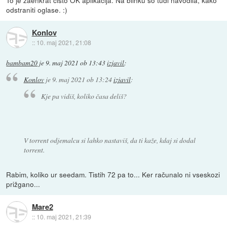
odstraniti oglase. :)
Konlov
::
10. maj 2021, 21:08
bambam20
je
9. maj 2021 ob 13:43
izjavil
:
Konlov
je
9. maj 2021 ob 13:24
izjavil
:
Kje pa vidiš, koliko časa deliš?
V torrent odjemalcu si lahko nastaviš, da ti kaže, kdaj si dodal
torrent.
Rabim, koliko ur seedam. Tistih 72 pa to... Ker računalo ni vseskozi
prižgano...
Mare2
::
10. maj 2021, 21:39