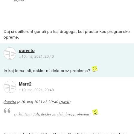
Daj si qbittorent gor ali pa kaj drugega, kot prastar kos programske
opreme.
donvito
::
10. maj 2021, 20:40
In kaj temu fali, dokler mi dela brez problema?
Mare2
::
10. maj 2021, 20:48
donvito
je
10. maj 2021 ob 20:40
izjavil
:
In kaj temu fali, dokler mi dela brez problema?
To je zaenkrat čisto OK aplikacija. Na blinku so tudi navodila, kako