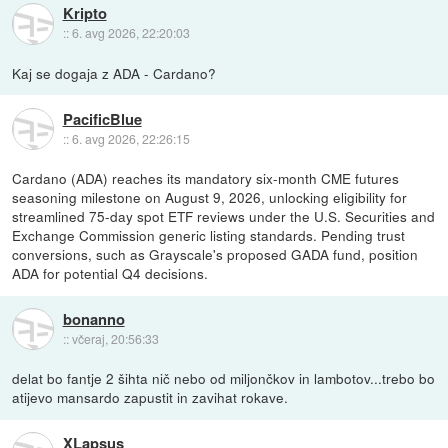
Kripto
::
6. avg 2026, 22:20:03
Kaj se dogaja z ADA - Cardano?
PacificBlue
::
6. avg 2026, 22:26:15
Cardano (ADA) reaches its mandatory six-month CME futures
seasoning milestone on August 9, 2026, unlocking eligibility for
streamlined 75-day spot ETF reviews under the U.S. Securities and
Exchange Commission generic listing standards. Pending trust
conversions, such as Grayscale's proposed GADA fund, position
ADA for potential Q4 decisions.
bonanno
::
včeraj, 20:56:33
delat bo fantje 2 šihta nič nebo od miljončkov in lambotov...trebo bo
atijevo mansardo zapustit in zavihat rokave.
XLapsus