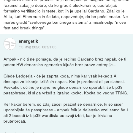
razumel zakaj je dobro, da ko gradiš blockchaine, uporabljaš
formalno verifikacijo in teste, kot jih je upeljal Cardano. Zdaj ko je
AI tu, tudi Ethereum in še kdo, napoveduje, da bo počel enako. Ne
moreš gradit "svetovnega bančnega sistema" z miselnostjo "move
fast and break things".
energetik
::
3. avg 2026, 08:21:05
Ampak - nič ti ne pomaga, da je recimo Cardano brez napak, če ti
potem HW denarnica zgenerira ključe brez prave entropije...
Glede Ledgerja - če je zaprta koda, nima kar vsak kekec z AI
dostopa za iskanje kritičnih napak. Kar je prednost ali pa slabost.
Vsekakor, očitno je nujno ne glede denarnico uporabiti še bip39
passphrase, ki si ga vržeš z igralno kocko. Kocka bo vedno TRNG.
Ker kakor berem, so zdaj začeli praznit še denarnice, ki so sicer
uporabljale še passphrase - ampak folk je dejansko vzel samo še 1
ali 2 besedi iz bip39 wordlista po svoji izbiri, kar je trivialno
bruteforcati.