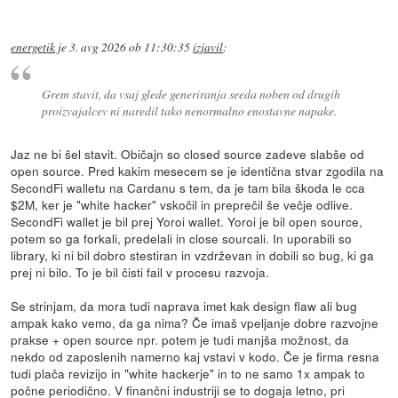
energetik
je
3. avg 2026 ob 11:30:35
izjavil
:
Grem stavit, da vsaj glede generiranja seeda noben od drugih
proizvajalcev ni naredil tako nenormalno enostavne napake.
Jaz ne bi šel stavit. Običajn so closed source zadeve slabše od
open source. Pred kakim mesecem se je identična stvar zgodila na
SecondFi walletu na Cardanu s tem, da je tam bila škoda le cca
$2M, ker je "white hacker" vskočil in preprečil še večje odlive.
SecondFi wallet je bil prej Yoroi wallet. Yoroi je bil open source,
potem so ga forkali, predelali in close sourcali. In uporabili so
library, ki ni bil dobro stestiran in vzdrževan in dobili so bug, ki ga
prej ni bilo. To je bil čisti fail v procesu razvoja.
Se strinjam, da mora tudi naprava imet kak design flaw ali bug
ampak kako vemo, da ga nima? Če imaš vpeljanje dobre razvojne
prakse + open source npr. potem je tudi manjša možnost, da
nekdo od zaposlenih namerno kaj vstavi v kodo. Če je firma resna
tudi plača revizijo in "white hackerje" in to ne samo 1x ampak to
počne periodično. V finančni industriji se to dogaja letno, pri