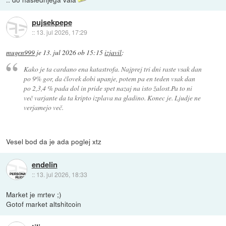
pujsekpepe
::
13. jul 2026, 17:29
mugen999
je
13. jul 2026 ob 15:15
izjavil
:
Kako je ta cardano ena katastrofa. Najprej tri dni raste vsak dan
po 9% gor, da človek dobi upanje, potem pa en teden vsak dan
po 2,3,4 % pada dol in pride spet nazaj na isto žalost.Pa to ni
več varjante da ta kripto izplava na gladino. Konec je. Ljudje ne
verjamejo več.
Vesel bod da je ada poglej xtz
endelin
::
13. jul 2026, 18:33
Market je mrtev ;)
Gotof market altshitcoin