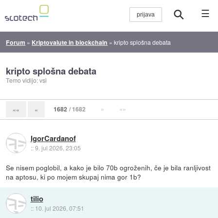
☰
Forum
»
Kriptovalute in blockchain
»
kripto splošna debata
kripto splošna debata
Temo vidijo: vsi
1682
/ 1682
»
»»
««
«
IgorCardanof
::
9. jul 2026, 23:05
Se nisem poglobil, a kako je bilo 70b ogroženih, če je bila ranljivost
na aptosu, ki po mojem skupaj nima gor 1b?
tilio
::
10. jul 2026, 07:51