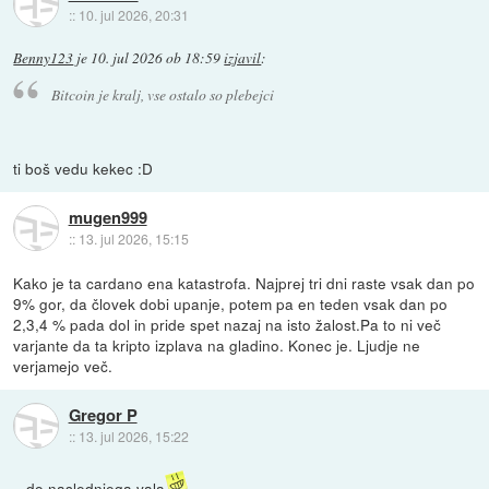
::
10. jul 2026, 20:31
Benny123
je
10. jul 2026 ob 18:59
izjavil
:
Bitcoin je kralj, vse ostalo so plebejci
ti boš vedu kekec :D
mugen999
::
13. jul 2026, 15:15
Kako je ta cardano ena katastrofa. Najprej tri dni raste vsak dan po
9% gor, da človek dobi upanje, potem pa en teden vsak dan po
2,3,4 % pada dol in pride spet nazaj na isto žalost.Pa to ni več
varjante da ta kripto izplava na gladino. Konec je. Ljudje ne
verjamejo več.
Gregor P
::
13. jul 2026, 15:22
.. do naslednjega vala