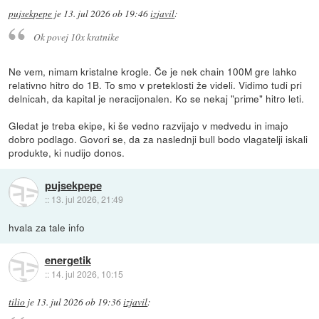
pujsekpepe
je
13. jul 2026 ob 19:46
izjavil
:
Ok povej 10x kratnike
Ne vem, nimam kristalne krogle. Če je nek chain 100M gre lahko
relativno hitro do 1B. To smo v preteklosti že videli. Vidimo tudi pri
delnicah, da kapital je neracijonalen. Ko se nekaj "prime" hitro leti.
Gledat je treba ekipe, ki še vedno razvijajo v medvedu in imajo
dobro podlago. Govori se, da za naslednji bull bodo vlagatelji iskali
produkte, ki nudijo donos.
pujsekpepe
::
13. jul 2026, 21:49
hvala za tale info
energetik
::
14. jul 2026, 10:15
tilio
je
13. jul 2026 ob 19:36
izjavil
: