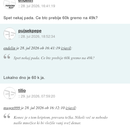
endelin
::
28. jul 2026, 16:41:19
Spet nekaj pada. Ce btc prebije 60k gremo na 49k?
pujsekpepe
::
28. jul 2026, 18:52:34
endelin
je
28. jul 2026 ob 16:41:19
izjavil
:
Spet nekaj pada. Ce btc prebije 60k gremo na 49k?
Lokalno dno je 60 k ja.
tilio
::
29. jul 2026, 07:59:20
mugen999
je
28. jul 2026 ob 16:12:10
izjavil
:
Konec je s tem kriptom, prevara težka. Nikoli več se nebodo
našle množice ki bi vložile vanj svež denar.