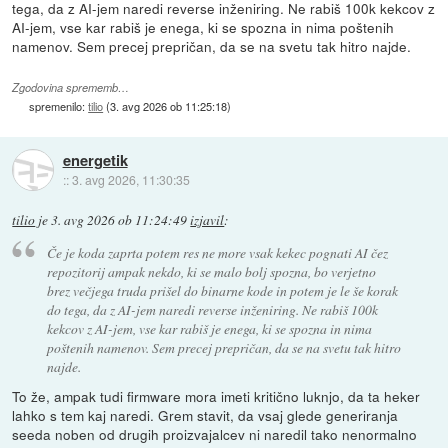
tega, da z AI-jem naredi reverse inženiring. Ne rabiš 100k kekcov z
AI-jem, vse kar rabiš je enega, ki se spozna in nima poštenih
namenov. Sem precej prepričan, da se na svetu tak hitro najde.
Zgodovina sprememb…
spremenilo:
tilio
(
3. avg 2026 ob 11:25:18
)
energetik
::
3. avg 2026, 11:30:35
tilio
je
3. avg 2026 ob 11:24:49
izjavil
:
Če je koda zaprta potem res ne more vsak kekec pognati AI čez
repozitorij ampak nekdo, ki se malo bolj spozna, bo verjetno
brez večjega truda prišel do binarne kode in potem je le še korak
do tega, da z AI-jem naredi reverse inženiring. Ne rabiš 100k
kekcov z AI-jem, vse kar rabiš je enega, ki se spozna in nima
poštenih namenov. Sem precej prepričan, da se na svetu tak hitro
najde.
To že, ampak tudi firmware mora imeti kritično luknjo, da ta heker
lahko s tem kaj naredi. Grem stavit, da vsaj glede generiranja
seeda noben od drugih proizvajalcev ni naredil tako nenormalno