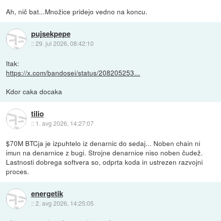
Ah, nič bat...Množice pridejo vedno na koncu.
pujsekpepe
::
29. jul 2026, 08:42:10
Itak:
https://x.com/bandosei/status/208205253...
Kdor caka docaka
tilio
::
1. avg 2026, 14:27:07
$70M BTCja je izpuhtelo iz denarnic do sedaj... Noben chain ni
imun na denarnice z bugi. Strojne denarnice niso noben čudež.
Lastnosti dobrega softvera so, odprta koda in ustrezen razvojni
proces.
energetik
::
2. avg 2026, 14:25:05