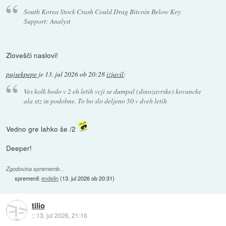
South Korea Stock Crash Could Drag Bitcoin Below Key
Support: Analyst
Zlovešči naslovi!
pujsekpepe
je
13. jul 2026 ob 20:28
izjavil
:
Ves kolk bodo v 2 eh letih vcji se dumpal (dinozavrske) kovancke
ala xtz in podobne. To bo slo deljeno 50 v dveh letih
Vedno gre lahko še /2
Deeper!
Zgodovina sprememb…
spremenil:
endelin
(
13. jul 2026 ob 20:31
)
tilio
::
13. jul 2026, 21:16