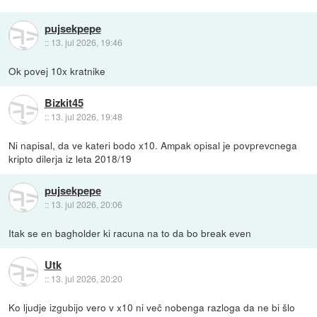
pujsekpepe
::
13. jul 2026, 19:46
Ok povej 10x kratnike
Bizkit45
::
13. jul 2026, 19:48
Ni napisal, da ve kateri bodo x10. Ampak opisal je povprevcnega
kripto dilerja iz leta 2018/19
pujsekpepe
::
13. jul 2026, 20:06
Itak se en bagholder ki racuna na to da bo break even
Utk
::
13. jul 2026, 20:20
Ko ljudje izgubijo vero v x10 ni več nobenga razloga da ne bi šlo