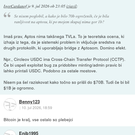
IgorCardanof
je
9. jul 2026 ob 23:05
izjavil
:
Se nisem poglobil, a kako je bilo 70b ogroženih, če je bila
ranljivost na aptosu, ki po mojem skupaj nima gor 1b?
Imaš prav, Aptos nima takšnega TVLa. To je teoretska ocena, ki
izhaja iz tega, da je sistemski problem in vključuje sredstva na
drugih protokolih, ki uporabljajo bridge z Aptosom. Domino efekt.
Npr., Circleov USDC ima Cross-Chain Transfer Protocol (CCTP).
Če bi uspeli exploitat bug za pridobitev minting/admin pravic bi
lahko printali USDC. Podobno za ostale mostove.
Nisem pa šel raziskovat kako točno so prišli do $70B. Tudi če bi bil
$1B je ogromno.
Benny123
::
10. jul 2026, 18:59
Bitcoin je kralj, vse ostalo so plebejci
Enib1995