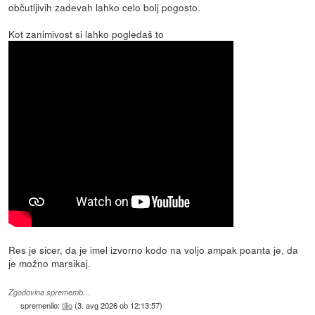
občutljivih zadevah lahko celo bolj pogosto.
Kot zanimivost si lahko pogledaš to
Res je sicer, da je imel izvorno kodo na voljo ampak poanta je, da
je možno marsikaj.
Zgodovina sprememb…
spremenilo:
tilio
(
3. avg 2026 ob 12:13:57
)