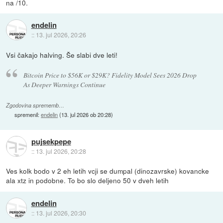
na /10.
endelin
::
13. jul 2026, 20:26
Vsi čakajo halving. Še slabi dve leti!
Bitcoin Price to $56K or $29K? Fidelity Model Sees 2026 Drop
As Deeper Warnings Continue
Zgodovina sprememb…
spremenil:
endelin
(
13. jul 2026 ob 20:28
)
pujsekpepe
::
13. jul 2026, 20:28
Ves kolk bodo v 2 eh letih vcji se dumpal (dinozavrske) kovancke
ala xtz in podobne. To bo slo deljeno 50 v dveh letih
endelin
::
13. jul 2026, 20:30