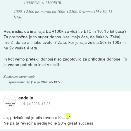
1000EUR -> 2500EUR.
1000->2500 ne, morda pa 100k->250k. Oziroma 1M v 10, 15
letih.
Res misliš, da ima raja EUR100k za vložit v BTC in 10, 15 let časa?
Za premožne je to super donos, ker imajo čas, da čakajo. Zakaj
misliš, da so alti tako cveteli? Zato, ker je raja želela 50x in 100x in
ne 2x vsaka 4 leta.
In kot vemo pretekli donosi niso zagotovilo za prihodnje donose. To
je vedno potrebno imet v mislih.
Zgodovina sprememb…
spremenilo:
tilio
(
14. jul 2026 ob 13:53
)
endelin
::
14. jul 2026, 15:25
Ja, privlačnost je bila ravno x10...
Ne pa ta revščina sedaj ko je 20% great success