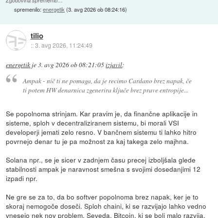
Zgodovina sprememb…
spremenilo:
energetik
(
3. avg 2026 ob 08:24:16
)
tilio
::
3. avg 2026, 11:24:49
energetik
je
3. avg 2026 ob 08:21:05
izjavil
:
Ampak - nič ti ne pomaga, da je recimo Cardano brez napak, če
ti potem HW denarnica zgenerira ključe brez prave entropije...
Se popolnoma strinjam. Kar pravim je, da finančne aplikacije in
sisteme, sploh v decentraliziranem sistemu, bi morali VSI
developerji jemati zelo resno. V bančnem sistemu ti lahko hitro
povrnejo denar tu je pa možnost za kaj takega zelo majhna.
Solana npr., se je sicer v zadnjem času precej izboljšala glede
stabilnosti ampak je naravnost smešna s svojimi dosedanjimi 12
izpadi npr.
Ne gre se za to, da bo softver popolnoma brez napak, ker je to
skoraj nemogoče doseči. Sploh chaini, ki se razvijajo lahko vedno
vnesejo nek nov problem. Seveda, Bitcoin, ki se bolj malo razvija,