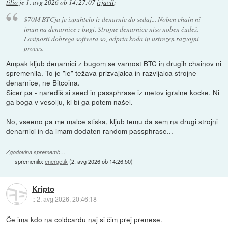
tilio
je
1. avg 2026 ob 14:27:07
izjavil
:
$70M BTCja je izpuhtelo iz denarnic do sedaj... Noben chain ni
imun na denarnice z bugi. Strojne denarnice niso noben čudež.
Lastnosti dobrega softvera so, odprta koda in ustrezen razvojni
proces.
Ampak kljub denarnici z bugom se varnost BTC in drugih chainov ni
spremenila. To je "le" težava prizvajalca in razvijalca strojne
denarnice, ne Bitcoina.
Sicer pa - narediš si seed in passphrase iz metov igralne kocke. Ni
ga boga v vesolju, ki bi ga potem našel.
No, vseeno pa me malce stiska, kljub temu da sem na drugi strojni
denarnici in da imam dodaten random passphrase...
Zgodovina sprememb…
spremenilo:
energetik
(
2. avg 2026 ob 14:26:50
)
Kripto
::
2. avg 2026, 20:46:18
Če ima kdo na coldcardu naj si čim prej prenese.