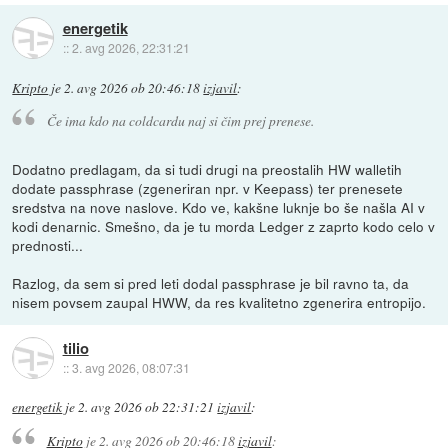
energetik
::
2. avg 2026, 22:31:21
Kripto
je
2. avg 2026 ob 20:46:18
izjavil
:
Če ima kdo na coldcardu naj si čim prej prenese.
Dodatno predlagam, da si tudi drugi na preostalih HW walletih
dodate passphrase (zgeneriran npr. v Keepass) ter prenesete
sredstva na nove naslove. Kdo ve, kakšne luknje bo še našla AI v
kodi denarnic. Smešno, da je tu morda Ledger z zaprto kodo celo v
prednosti...
Razlog, da sem si pred leti dodal passphrase je bil ravno ta, da
nisem povsem zaupal HWW, da res kvalitetno zgenerira entropijo.
tilio
::
3. avg 2026, 08:07:31
energetik
je
2. avg 2026 ob 22:31:21
izjavil
:
Kripto
je
2. avg 2026 ob 20:46:18
izjavil
: