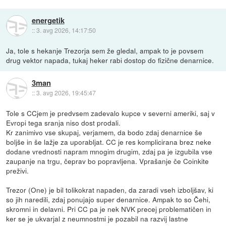
energetik
::
3. avg 2026, 14:17:50
Ja, tole s hekanje Trezorja sem že gledal, ampak to je povsem
drug vektor napada, tukaj heker rabi dostop do fizične denarnice.
3man
::
3. avg 2026, 19:45:47
Tole s CCjem je predvsem zadevalo kupce v severni ameriki, saj v
Evropi tega sranja niso dost prodali.
Kr zanimivo vse skupaj, verjamem, da bodo zdaj denarnice še
boljše in še lažje za uporabljat. CC je res komplicirana brez neke
dodane vrednosti napram mnogim drugim, zdaj pa je izgubila vse
zaupanje na trgu, čeprav bo popravljena. Vprašanje če Coinkite
preživi.
Trezor (One) je bil tolikokrat napaden, da zaradi vseh izboljšav, ki
so jih naredili, zdaj ponujajo super denarnice. Ampak to so Čehi,
skromni in delavni. Pri CC pa je nek NVK precej problematičen in
ker se je ukvarjal z neumnostmi je pozabil na razvij lastne