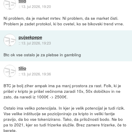
tilio
::
13. jul 2026, 19:20
Ni problem, da je market mrtev. Ni problem, da se market čisti.
Problem je zadet protokol, ki bo cvetel, ko se bikovski trend vrne.
pujsekpepe
::
13. jul 2026, 19:23
Btc ok vse ostalo je za plebse in gambling
tilio
::
13. jul 2026, 19:36
BTC je bolj ziher ampak ima pa manj prostora za rast. Folk, ki je
prišel v kripto je prišel večinoma zaradi 10x, 50x dobičkov in ne
zato, da naredi iz 1000€ -> 2500€.
Ostalo ima veliko potencijala. In kjer je velik potencijal je tudi rizik.
Vse velike inštitucije se pozicijonirajo za kripto in veliki fantje
pravijo, da bo vse tokenizirano. Tako, da priložnosti bodo. Ne bo
pa to 2021, kjer so tudi frizerke služile. Brez zamere frizerke, če to
berete.