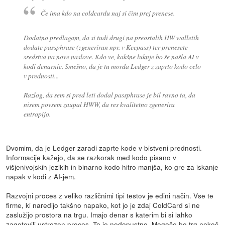
Če ima kdo na coldcardu naj si čim prej prenese.
Dodatno predlagam, da si tudi drugi na preostalih HW walletih
dodate passphrase (zgeneriran npr. v Keepass) ter prenesete
sredstva na nove naslove. Kdo ve, kakšne luknje bo še našla AI v
kodi denarnic. Smešno, da je tu morda Ledger z zaprto kodo celo
v prednosti...
Razlog, da sem si pred leti dodal passphrase je bil ravno ta, da
nisem povsem zaupal HWW, da res kvalitetno zgenerira
entropijo.
Dvomim, da je Ledger zaradi zaprte kode v bistveni prednosti.
Informacije kažejo, da se razkorak med kodo pisano v
višjenivojskih jezikih in binarno kodo hitro manjša, ko gre za iskanje
napak v kodi z AI-jem.
Razvojni proces z veliko različnimi tipi testov je edini način. Vse te
firme, ki naredijo takšno napako, kot jo je zdaj ColdCard si ne
zaslužijo prostora na trgu. Imajo denar s katerim bi si lahko
zagotovili ustrezen proces. To je nedopustno. Mogoče bo trg nekoč