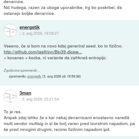
denarnice.
Nič hudega, razen za uboge uporabnike, trg bo poskrbel, da
ostanejo boljše denarnice.
energetik
::
3. avg 2026, 19:59:27
Vseeno, če si bom na novo kdaj generiral seed, bo to fizično.
http://github.com/taelfrinn/Bip39-dicew...
+ kovanec + kocka, ni variante da zafrkneš entropijo.
Zgodovina sprememb…
spremenilo:
energetik
(
3. avg 2026 ob 19:59:36
)
3man
::
3. avg 2026, 23:21:54
To je res.
Ampak zdaj lahko že s kar nekaj denarnicami enostavno narediš
multi vendor multisig in si še bolj varen pred tovrstnim napadom, pa
še pred mnogimi drugimi, recimo fizičnim napadom ipd.