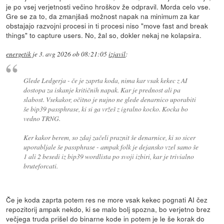
je po vsej verjetnosti večino hroškov že odpravil. Morda celo vse.
Gre se za to, da zmanjšaš možnost napak na minimum za kar
obstajajo razvojni procesi in ti procesi niso "move fast and break
things" to capture users. No, žal so, dokler nekaj ne kolapsira.
energetik
je
3. avg 2026 ob 08:21:05
izjavil
:
Glede Ledgerja - če je zaprta koda, nima kar vsak kekec z AI
dostopa za iskanje kritičnih napak. Kar je prednost ali pa
slabost. Vsekakor, očitno je nujno ne glede denarnico uporabiti
še bip39 passphrase, ki si ga vržeš z igralno kocko. Kocka bo
vedno TRNG.
Ker kakor berem, so zdaj začeli praznit še denarnice, ki so sicer
uporabljale še passphrase - ampak folk je dejansko vzel samo še
1 ali 2 besedi iz bip39 wordlista po svoji izbiri, kar je trivialno
bruteforcati.
Če je koda zaprta potem res ne more vsak kekec pognati AI čez
repozitorij ampak nekdo, ki se malo bolj spozna, bo verjetno brez
večjega truda prišel do binarne kode in potem je le še korak do