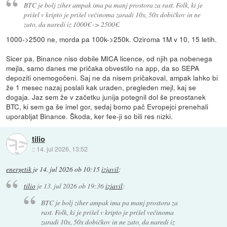
BTC je bolj ziher ampak ima pa manj prostora za rast. Folk, ki je
prišel v kripto je prišel večinoma zaradi 10x, 50x dobičkov in ne
zato, da naredi iz 1000€ -> 2500€.
1000->2500 ne, morda pa 100k->250k. Oziroma 1M v 10, 15 letih.
Sicer pa, Binance niso dobile MICA licence, od njih pa nobenega
mejla, samo danes me pričaka obvestilo na app, da so SEPA
depoziti onemogočeni. Saj ne da nisem pričakoval, ampak lahko bi
že 1 mesec nazaj poslali kak uraden, pregleden mejl, kaj se
dogaja. Jaz sem že v začetku junija potegnil dol še preostanek
BTC, ki sem ga še imel gor, sedaj bomo pač Evropejci prenehali
uporabljat Binance. Škoda, ker fee-ji so bili res nizki.
tilio
::
14. jul 2026, 13:52
energetik
je
14. jul 2026 ob 10:15
izjavil
:
tilio
je
13. jul 2026 ob 19:36
izjavil
:
BTC je bolj ziher ampak ima pa manj prostora za
rast. Folk, ki je prišel v kripto je prišel večinoma
zaradi 10x, 50x dobičkov in ne zato, da naredi iz