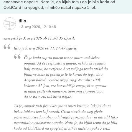
enostavne napake. Noro je, da kljub temu da je bila koda od
ColdCard na vpogled, ni nihče našel napake 5 let...
tilio
::
3. avg 2026, 12:10:48
energetik
je
3. avg 2026 ob 11:30:35
izjavil
:
tilio
je
3. avg 2026 ob 11:24:49
izjavil
:
Če je koda zaprta potem res ne more vsak kekec
pognati AI čez repozitorij ampak nekdo, ki se malo
bolj spozna, bo verjetno brez večjega truda prišel do
binarne kode in potem je le še korak do tega, da z
AI-jem naredi reverse inženiring. Ne rabiš 100k
kekcov z AI-jem, vse kar rabiš je enega, ki se spozna
in nima poštenih namenov. Sem precej prepričan,
da se na svetu tak hitro najde.
To že, ampak tudi firmware mora imeti kritično luknjo, da ta
heker lahko s tem kaj naredi. Grem stavit, da vsaj glede
generiranja seeda noben od drugih proizvajalcev ni naredil tako
nenormalno enostavne napake. Noro je, da kljub temu da je bila
koda od ColdCard na vpogled, ni nihče našel napake 5 let...