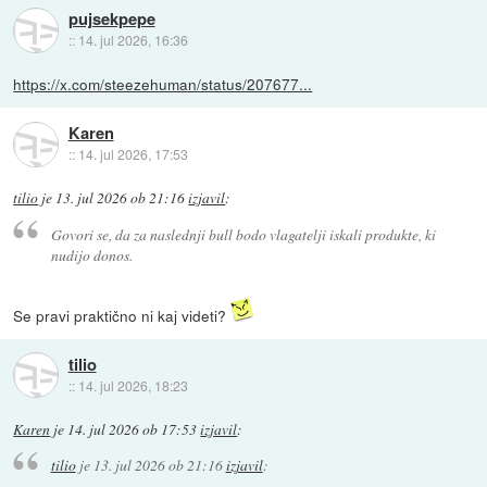
pujsekpepe
::
14. jul 2026, 16:36
https://x.com/steezehuman/status/207677...
Karen
::
14. jul 2026, 17:53
tilio
je
13. jul 2026 ob 21:16
izjavil
:
Govori se, da za naslednji bull bodo vlagatelji iskali produkte, ki
nudijo donos.
Se pravi praktično ni kaj videti?
tilio
::
14. jul 2026, 18:23
Karen
je
14. jul 2026 ob 17:53
izjavil
:
tilio
je
13. jul 2026 ob 21:16
izjavil
: