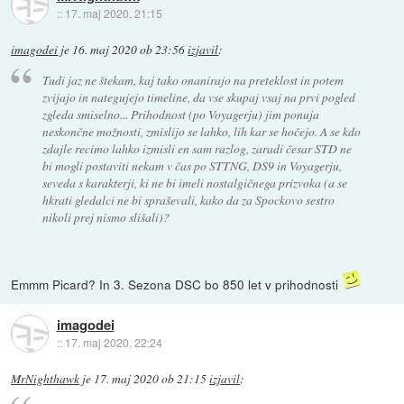
::
17. maj 2020, 21:15
imagodei
je
16. maj 2020 ob 23:56
izjavil
:
Tudi jaz ne štekam, kaj tako onanirajo na preteklost in potem
zvijajo in nategujejo timeline, da vse skupaj vsaj na prvi pogled
zgleda smiselno... Prihodnost (po Voyagerju) jim ponuja
neskončne možnosti, zmislijo se lahko, lih kar se hočejo. A se kdo
zdajle recimo lahko izmisli en sam razlog, zaradi česar STD ne
bi mogli postaviti nekam v čas po STTNG, DS9 in Voyagerju,
seveda s karakterji, ki ne bi imeli nostalgičnega prizvoka (a se
hkrati gledalci ne bi spraševali, kako da za Spockovo sestro
nikoli prej nismo slišali)?
Emmm Picard? In 3. Sezona DSC bo 850 let v prihodnosti
imagodei
::
17. maj 2020, 22:24
MrNighthawk
je
17. maj 2020 ob 21:15
izjavil
: