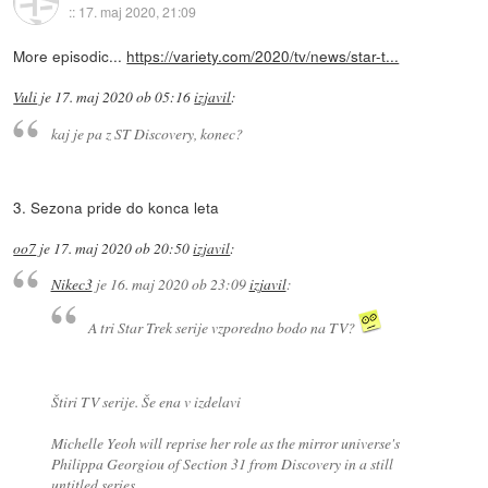
::
17. maj 2020, 21:09
More episodic...
https://variety.com/2020/tv/news/star-t...
Vuli
je
17. maj 2020 ob 05:16
izjavil
:
kaj je pa z ST Discovery, konec?
3. Sezona pride do konca leta
oo7
je
17. maj 2020 ob 20:50
izjavil
:
Nikec3
je
16. maj 2020 ob 23:09
izjavil
:
A tri Star Trek serije vzporedno bodo na TV?
Štiri TV serije. Še ena v izdelavi
Michelle Yeoh will reprise her role as the mirror universe's
Philippa Georgiou of Section 31 from Discovery in a still
untitled series