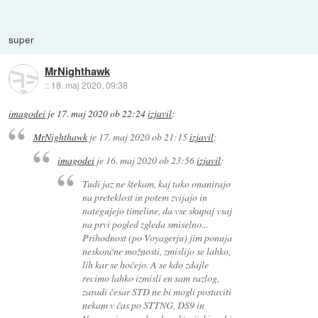
super
MrNighthawk
::
18. maj 2020, 09:38
imagodei
je
17. maj 2020 ob 22:24
izjavil
:
MrNighthawk
je
17. maj 2020 ob 21:15
izjavil
:
imagodei
je
16. maj 2020 ob 23:56
izjavil
:
Tudi jaz ne štekam, kaj tako onanirajo
na preteklost in potem zvijajo in
nategujejo timeline, da vse skupaj vsaj
na prvi pogled zgleda smiselno...
Prihodnost (po Voyagerju) jim ponuja
neskončne možnosti, zmislijo se lahko,
lih kar se hočejo. A se kdo zdajle
recimo lahko izmisli en sam razlog,
zaradi česar STD ne bi mogli postaviti
nekam v čas po STTNG, DS9 in