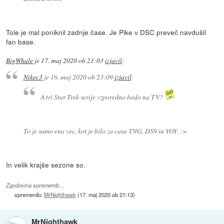
Tole je mal poniknil zadnje čase. Je Pike v DSC preveč navdušil
fan base.
BigWhale
je
17. maj 2020 ob 21:03
izjavil
:
Nikec3
je
16. maj 2020 ob 23:09
izjavil
:
A tri Star Trek serije vzporedno bodo na TV?
To je samo ena vec, kot je bilo za casa TNG, DS9 in VOY. :>
In velik krajše sezone so.
Zgodovina sprememb…
spremenilo:
MrNighthawk
(
17. maj 2020 ob 21:13
)
MrNighthawk