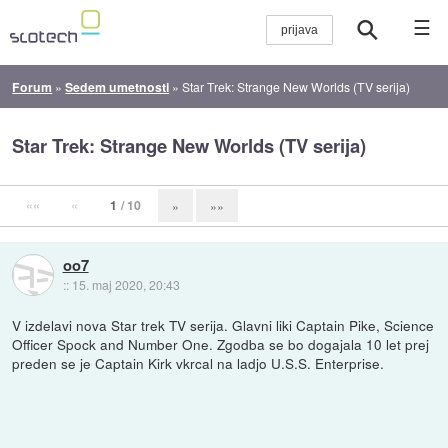
☰
Forum
»
Sedem umetnosti
»
Star Trek: Strange New Worlds (TV serija)
Star Trek: Strange New Worlds (TV serija)
««
«
1
/ 10
»
»»
oo7
::
15. maj 2020, 20:43
V izdelavi nova Star trek TV serija. Glavni liki Captain Pike, Science
Officer Spock and Number One. Zgodba se bo dogajala 10 let prej
preden se je Captain Kirk vkrcal na ladjo U.S.S. Enterprise.