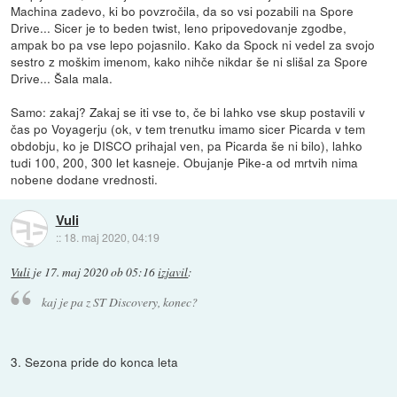
Machina zadevo, ki bo povzročila, da so vsi pozabili na Spore
Drive... Sicer je to beden twist, leno pripovedovanje zgodbe,
ampak bo pa vse lepo pojasnilo. Kako da Spock ni vedel za svojo
sestro z moškim imenom, kako nihče nikdar še ni slišal za Spore
Drive... Šala mala.
Samo: zakaj? Zakaj se iti vse to, če bi lahko vse skup postavili v
čas po Voyagerju (ok, v tem trenutku imamo sicer Picarda v tem
obdobju, ko je DISCO prihajal ven, pa Picarda še ni bilo), lahko
tudi 100, 200, 300 let kasneje. Obujanje Pike-a od mrtvih nima
nobene dodane vrednosti.
Vuli
::
18. maj 2020, 04:19
Vuli
je
17. maj 2020 ob 05:16
izjavil
:
kaj je pa z ST Discovery, konec?
3. Sezona pride do konca leta