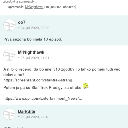
Zgodovina sprememb…
spremenilo:
MrNighthawk
(
15. jun 2020 ob 08:57
)
oo7
::
24. jul 2020, 22:20
Prva sezona bo imela 10 epizod.
MrNighthawk
::
25. jul 2020, 21:31
A ni bilo rečeno, da bo imel v10 zgodb? To lahko pomeni tudi več
delov a ne?
https://screenrant.com/star-trek-strang...
Potem je pa še Star Trek Prodigy, za otroke
https://www.upi.com/Entertainment_News/...
DarkSite
::
25. jul 2020, 22:18