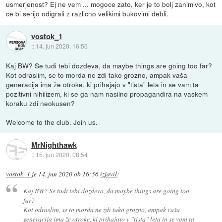
usmerjenost? Ej ne vem ... mogoce zato, ker je to bolj zanimivo, kot
ce bi serijo odigrali z razlicno velikimi bukovimi debli.
vostok_1
::
14. jun 2020, 16:56
Kaj BW? Se tudi tebi dozdeva, da maybe things are going too far?
Kot odraslim, se to morda ne zdi tako grozno, ampak vaša
generacija ima že otroke, ki prihajajo v "tista" leta in se vam ta
pozitivni nihilizem, ki se ga nam nasilno propagandira na vaskem
koraku zdi neokusen?
Welcome to the club. Join us.
MrNighthawk
::
15. jun 2020, 08:54
vostok_1
je
14. jun 2020 ob 16:56
izjavil
:
Kaj BW? Se tudi tebi dozdeva, da maybe things are going too
far?
Kot odraslim, se to morda ne zdi tako grozno, ampak vaša
generacija ima že otroke, ki prihajajo v "tista" leta in se vam ta