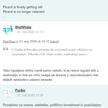
Picard is finally getting old
Picard is no longer relevant
...
BigWhale
::
21. maj 2020, 21:13
TineTone
je
21. maj 2020 ob 18:55
izjavil
:
V članku dobesedno priznajo da so posneli serijo izključno za
"ponižanje" Pikarda (CIS white scum), sramotenje fanov...
Tako izpeljavo lahko nardi samo nekdo, ki je resno izgubil stik z
realnostjo in ima po vrhu vsega se tezave z razumevanjem mal
daljsih sestavkov pisane besede.
Furbo
::
21. maj 2020, 21:25
Pozabimo na ocene, statistike, politično korektnost in poslušajmo