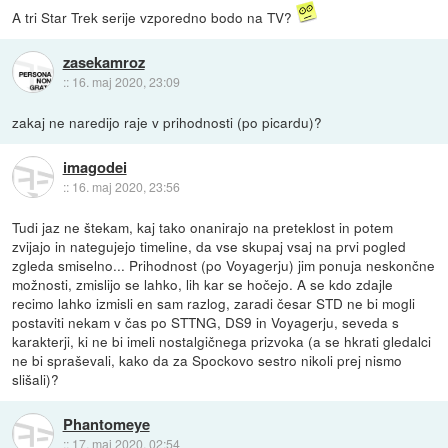
A tri Star Trek serije vzporedno bodo na TV?
zasekamroz
::
16. maj 2020, 23:09
zakaj ne naredijo raje v prihodnosti (po picardu)?
imagodei
::
16. maj 2020, 23:56
Tudi jaz ne štekam, kaj tako onanirajo na preteklost in potem
zvijajo in nategujejo timeline, da vse skupaj vsaj na prvi pogled
zgleda smiselno... Prihodnost (po Voyagerju) jim ponuja neskončne
možnosti, zmislijo se lahko, lih kar se hočejo. A se kdo zdajle
recimo lahko izmisli en sam razlog, zaradi česar STD ne bi mogli
postaviti nekam v čas po STTNG, DS9 in Voyagerju, seveda s
karakterji, ki ne bi imeli nostalgičnega prizvoka (a se hkrati gledalci
ne bi spraševali, kako da za Spockovo sestro nikoli prej nismo
slišali)?
Phantomeye
::
17. maj 2020, 02:54