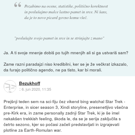
Pozabimo na ocene, statistike, politično korektnost
in poslušajmo malce lastno pamet in srce. Ni šans,
da je to novo picard govno komu všeč.
"poslušajte svojo pamet in srce in se strinjajte z mano"
Ja. A ti svoje mnenje dobiš po tujih mnenjih ali si ga ustvariš sam?
Zame razni paradajzi niso kredibilni, ker se je že večkrat izkazalo,
da furajo politično agendo, ne pa tisto, kar bi morali.
Bezukhoff
::
6. jun 2020, 11:35
Prejšnji teden sem na sci-fiju čez vikend bing watchal Star Trek -
Enterprise, in sicer season 3, Xindi storyline, presenetljivo všečna
pre-Kirk era, in zame personally zadnji Star Trek, ki je še imel
nekakšen trekkish feeling, škoda le, da se je serija zaključila s
četrto sezono, kjer so počasi začeli predstavljati in izgrajevati
plotline za Earth-Romulan war.