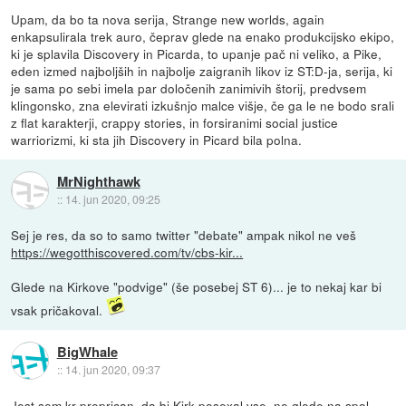
Upam, da bo ta nova serija, Strange new worlds, again
enkapsulirala trek auro, čeprav glede na enako produkcijsko ekipo,
ki je splavila Discovery in Picarda, to upanje pač ni veliko, a Pike,
eden izmed najboljših in najbolje zaigranih likov iz ST:D-ja, serija, ki
je sama po sebi imela par določenih zanimivih štorij, predvsem
klingonsko, zna elevirati izkušnjo malce višje, če ga le ne bodo srali
z flat karakterji, crappy stories, in forsiranimi social justice
warriorizmi, ki sta jih Discovery in Picard bila polna.
MrNighthawk
::
14. jun 2020, 09:25
Sej je res, da so to samo twitter "debate" ampak nikol ne veš
https://wegotthiscovered.com/tv/cbs-kir...
Glede na Kirkove "podvige" (še posebej ST 6)... je to nekaj kar bi
vsak pričakoval.
BigWhale
::
14. jun 2020, 09:37
Jest sem kr preprican, da bi Kirk posexal vse, ne glede na spol,