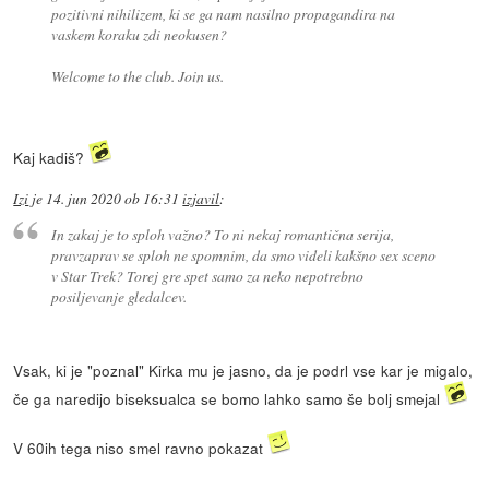
pozitivni nihilizem, ki se ga nam nasilno propagandira na
vaskem koraku zdi neokusen?
Welcome to the club. Join us.
Kaj kadiš?
Izi
je
14. jun 2020 ob 16:31
izjavil
:
In zakaj je to sploh važno? To ni nekaj romantična serija,
pravzaprav se sploh ne spomnim, da smo videli kakšno sex sceno
v Star Trek? Torej gre spet samo za neko nepotrebno
posiljevanje gledalcev.
Vsak, ki je "poznal" Kirka mu je jasno, da je podrl vse kar je migalo,
če ga naredijo biseksualca se bomo lahko samo še bolj smejal
V 60ih tega niso smel ravno pokazat