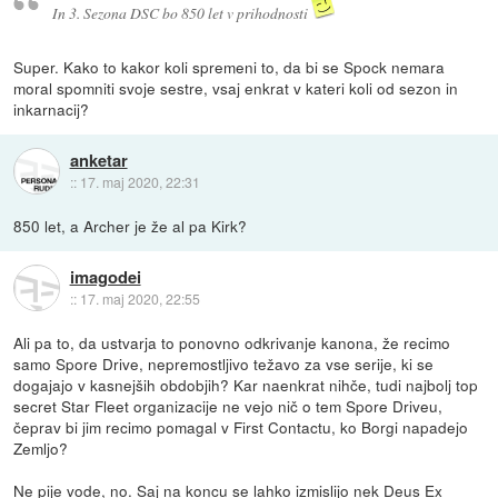
In 3. Sezona DSC bo 850 let v prihodnosti
Super. Kako to kakor koli spremeni to, da bi se Spock nemara
moral spomniti svoje sestre, vsaj enkrat v kateri koli od sezon in
inkarnacij?
anketar
::
17. maj 2020, 22:31
850 let, a Archer je že al pa Kirk?
imagodei
::
17. maj 2020, 22:55
Ali pa to, da ustvarja to ponovno odkrivanje kanona, že recimo
samo Spore Drive, nepremostljivo težavo za vse serije, ki se
dogajajo v kasnejših obdobjih? Kar naenkrat nihče, tudi najbolj top
secret Star Fleet organizacije ne vejo nič o tem Spore Driveu,
čeprav bi jim recimo pomagal v First Contactu, ko Borgi napadejo
Zemljo?
Ne pije vode, no. Saj na koncu se lahko izmislijo nek Deus Ex