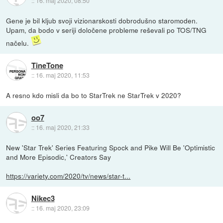
::
16. maj 2020, 08:50
Gene je bil kljub svoji vizionarskosti dobrodušno staromoden.
Upam, da bodo v seriji določene probleme reševali po TOS/TNG
načelu.
TineTone
::
16. maj 2020, 11:53
A resno kdo misli da bo to StarTrek ne StarTrek v 2020?
oo7
::
16. maj 2020, 21:33
New 'Star Trek' Series Featuring Spock and Pike Will Be 'Optimistic
and More Episodic,' Creators Say
https://variety.com/2020/tv/news/star-t...
Nikec3
::
16. maj 2020, 23:09