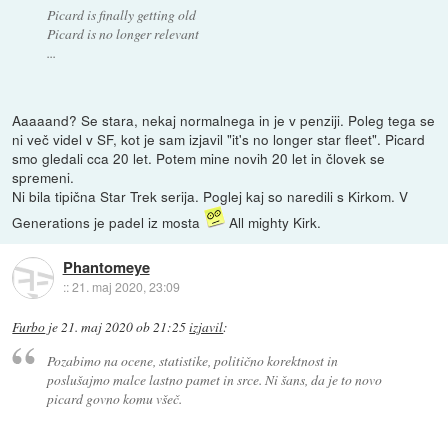
Picard is finally getting old
Picard is no longer relevant
...
Aaaaand? Se stara, nekaj normalnega in je v penziji. Poleg tega se
ni več videl v SF, kot je sam izjavil "it's no longer star fleet". Picard
smo gledali cca 20 let. Potem mine novih 20 let in človek se
spremeni.
Ni bila tipična Star Trek serija. Poglej kaj so naredili s Kirkom. V
Generations je padel iz mosta
All mighty Kirk.
Phantomeye
::
21. maj 2020, 23:09
Furbo
je
21. maj 2020 ob 21:25
izjavil
:
Pozabimo na ocene, statistike, politično korektnost in
poslušajmo malce lastno pamet in srce. Ni šans, da je to novo
picard govno komu všeč.