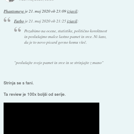
Phantomeye
je
21. maj 2020 ob 23:09
izjavil
:
Furbo
je
21. maj 2020 ob 21:25
izjavil
:
Pozabimo na ocene, statistike, politično korektnost
in poslušajmo malce lastno pamet in srce. Ni šans,
da je to novo picard govno komu všeč.
"poslušajte svojo pamet in srce in se strinjajte z mano"
Strinja se s fani.
Ta review je 100x boljši od serije.