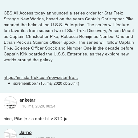
CBS All Access today announced a series order for Star Trek:
Strange New Worlds, based on the years Captain Christopher Pike
manned the helm of the U.S.S. Enterprise. The series will feature
fan favorites from season two of Star Trek: Discovery, Anson Mount
as Captain Christopher Pike, Rebecca Romijn as Number One and
Ethan Peck as Science Officer Spock. The series will follow Captain
Pike, Science Officer Spock and Number One in the decade before
Captain Kirk boarded the U.S.S. Enterprise, as they explore new
worlds around the galaxy.
https://intl.startrek.com/news/star-tre...
spremenil:
oo7
(
15. maj 2020 ob 20:44
)
anketar
::
16. maj 2020, 08:24
nice, Pike je zlo dobr bil v STD-ju
Jarno