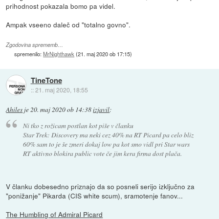
prihodnost pokazala bomo pa videl.
Ampak vseeno daleč od "totalno govno".
Zgodovina sprememb…
spremenilo:
MrNighthawk
(
21. maj 2020 ob 17:15
)
TineTone
::
21. maj 2020, 18:55
Ahiles
je
20. maj 2020 ob 14:38
izjavil
:
Ni tko z rožicam postlan kot piše v članku
Star Trek: Discovery ma neki cez 40% na RT Picard pa celo bliz
60% sam to je še zmeri dokaj low pa kot smo vidl pri Star wars
RT aktivno blokira public vote če jim kera firma dost plača.
V članku dobesedno priznajo da so posneli serijo izključno za
"ponižanje" Pikarda (CIS white scum), sramotenje fanov...
The Humbling of Admiral Picard