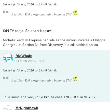
Nikec3
je
16. maj 2020 ob 23:09
izjavil
:
A tri Star Trek serije vzporedno bodo na TV?
Štiri TV serije. Še ena v izdelavi
Michelle Yeoh will reprise her role as the mirror universe's Philippa
Georgiou of Section 31 from Discovery in a still untitled series
BigWhale
::
17. maj 2020, 21:03
Nikec3
je
16. maj 2020 ob 23:09
izjavil
:
A tri Star Trek serije vzporedno bodo na TV?
To je samo ena vec, kot je bilo za casa TNG, DS9 in VOY. :>
MrNighthawk