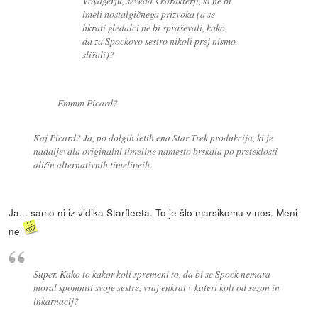
Voyagerju, seveda s karakterji, ki ne bi
imeli nostalgičnega prizvoka (a se
hkrati gledalci ne bi spraševali, kako
da za Spockovo sestro nikoli prej nismo
slišali)?
Emmm Picard?
Kaj Picard? Ja, po dolgih letih ena Star Trek produkcija, ki je
nadaljevala originalni timeline namesto brskala po preteklosti
ali/in alternativnih timelineih.
Ja... samo ni iz vidika Starfleeta. To je šlo marsikomu v nos. Meni
ne
Super. Kako to kakor koli spremeni to, da bi se Spock nemara
moral spomniti svoje sestre, vsaj enkrat v kateri koli od sezon in
inkarnacij?