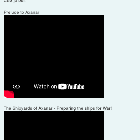
CBS je bull.
Prelude to Axanar
The Shipyards of Axanar - Preparing the ships for War!