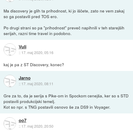
Ma discovery je glih ta prihodnost, ki jo iščete, zato ne vem zakaj
so ga postavili pred TOS ero.
Po drugi strani so pa "prihodnost" preveč napihnili v teh starejših
serijah, razni time travel in podobno.
Vuli
::
17. maj 2020, 05:16
kaj je pa z ST Discovery, konec?
Jarno
::
17. maj 2020, 08:11
Gre za to, da je serija s Pike-om in Spockom cenejša, ker so s STD
postavili produkcijski temelj.
Kot so npr. s TNG postavili osnovo še za DS9 in Voyager.
oo7
::
17. maj 2020, 20:50