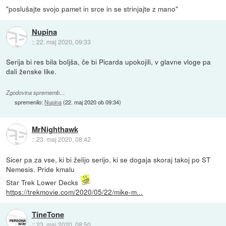
"poslušajte svojo pamet in srce in se strinjajte z mano"
Nupina
::
22. maj 2020, 09:33
Serija bi res bila boljša, če bi Picarda upokojili, v glavne vloge pa
dali ženske like.
Zgodovina sprememb…
spremenilo:
Nupina
(
22. maj 2020 ob 09:34
)
MrNighthawk
::
23. maj 2020, 08:42
Sicer pa za vse, ki bi želijo serijo, ki se dogaja skoraj takoj po ST
Nemesis. Pride kmalu
Star Trek Lower Decks
https://trekmovie.com/2020/05/22/mike-m...
TineTone
::
23. maj 2020, 08:50