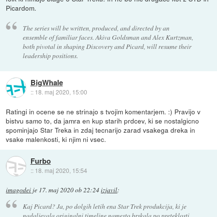
Picardom.
The series will be written, produced, and directed by an
ensemble of familiar faces. Akiva Goldsman and Alex Kurtzman,
both pivotal in shaping Discovery and Picard, will resume their
leadership positions.
BigWhale
::
18. maj 2020, 15:00
Ratingi in ocene se ne strinajo s tvojim komentarjem. :) Pravijo v
bistvu samo to, da jamra en kup starih prdcev, ki se nostalgicno
spominjajo Star Treka in zdaj tecnarijo zarad vsakega dreka in
vsake malenkosti, ki njim ni vsec.
Furbo
::
18. maj 2020, 15:54
imagodei
je
17. maj 2020 ob 22:24
izjavil
:
Kaj Picard? Ja, po dolgih letih ena Star Trek produkcija, ki je
nadaljevala originalni timeline namesto brskala po preteklosti