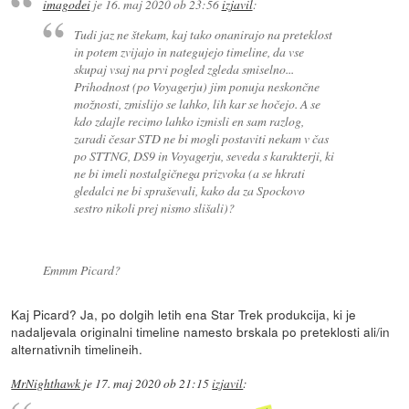
imagodei
je
16. maj 2020 ob 23:56
izjavil
:
Tudi jaz ne štekam, kaj tako onanirajo na preteklost
in potem zvijajo in nategujejo timeline, da vse
skupaj vsaj na prvi pogled zgleda smiselno...
Prihodnost (po Voyagerju) jim ponuja neskončne
možnosti, zmislijo se lahko, lih kar se hočejo. A se
kdo zdajle recimo lahko izmisli en sam razlog,
zaradi česar STD ne bi mogli postaviti nekam v čas
po STTNG, DS9 in Voyagerju, seveda s karakterji, ki
ne bi imeli nostalgičnega prizvoka (a se hkrati
gledalci ne bi spraševali, kako da za Spockovo
sestro nikoli prej nismo slišali)?
Emmm Picard?
Kaj Picard? Ja, po dolgih letih ena Star Trek produkcija, ki je
nadaljevala originalni timeline namesto brskala po preteklosti ali/in
alternativnih timelineih.
MrNighthawk
je
17. maj 2020 ob 21:15
izjavil
: