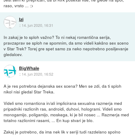
raso, vrsto ... :>
Izi
::
14. jun 2020, 16:31
In zakaj je to sploh važno? To ni nekaj romantična serija,
pravzaprav se sploh ne spomnim, da smo videli kakšno sex sceno
v Star Trek? Torej gre spet samo za neko nepotrebno posiljevanje
gledalcev.
BigWhale
::
14. jun 2020, 16:52
A je res potrebna dejanska sex scena? Men se zdi, da ti sploh
nikol nisi gledal Star Treka.
Videli smo romanticna in/ali implicirana sexualna razmerja med
pripadniki razlicnih ras, androidi, duhovi, hologrami. Videli smo
monogamijo, poligamijo, moskega, ki je bil nosec ... Razmerja med
totalno razlicnimi rasami, ... En kup stvari je blo.
Zakaj je potrebno, da ima nek lik v seriji tudi razdelano spolno