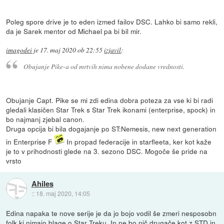
Poleg spore drive je to eden izmed failov DSC. Lahko bi samo rekli,
da je Sarek mentor od Michael pa bi bil mir.
imagodei
je
17. maj 2020 ob 22:55
izjavil
:
Obujanje Pike-a od mrtvih nima nobene dodane vrednosti.
Obujanje Capt. Pike se mi zdi edina dobra poteza za vse ki bi radi
gledali klasičen Star Trek s Star Trek ikonami (enterprise, spock) in
bo najmanj zjebal canon.
Druga opcija bi bila dogajanje po ST:Nemesis, new next generation
in Enterprise F
In propad federacije in starfleeta, ker kot kaže
je to v prihodnosti glede na 3. sezono DSC. Mogoče še pride na
vrsto
Ahiles
::
18. maj 2020, 14:05
Edina napaka te nove serije je da jo bojo vodil še zmeri nesposobn
folk ki nimajo blage o Star Treku. In ne bo nič drugače kot z STD in