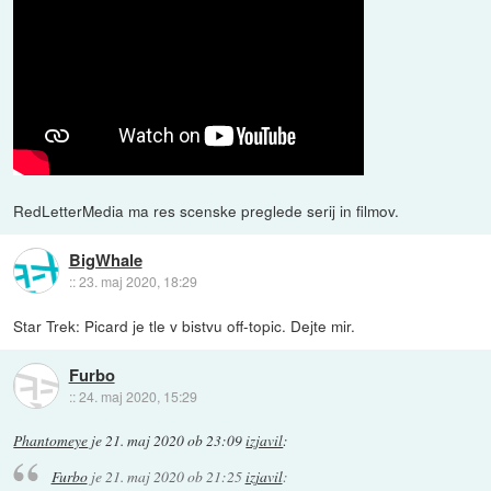
RedLetterMedia ma res scenske preglede serij in filmov.
BigWhale
::
23. maj 2020, 18:29
Star Trek: Picard je tle v bistvu off-topic. Dejte mir.
Furbo
::
24. maj 2020, 15:29
Phantomeye
je
21. maj 2020 ob 23:09
izjavil
:
Furbo
je
21. maj 2020 ob 21:25
izjavil
: