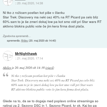
::
20. maj 2020, 14:38
Ni tko z rožicam postlan kot piše v članku
Star Trek: Discovery ma neki cez 40% na RT Picard pa celo bliz
60% sam to je še zmeri dokaj low pa kot smo vidl pri Star wars RT
aktivno blokira public vote če jim kera firma dost plača.
Zgodovina sprememb…
spremenilo:
Ahiles
(
20. maj 2020 ob 14:40
)
MrNighthawk
::
21. maj 2020, 17:14
Ahiles
je
20. maj 2020 ob 14:38
izjavil
:
Ni tko z rožicam postlan kot piše v članku
Star Trek: Discovery ma neki cez 40% na RT Picard pa celo bliz
60% sam to je še zmeri dokaj low pa kot smo vidl pri Star wars
RT aktivno blokira public vote če jim kera firma dost plača.
Glede na to, da se to dogaja med poplavo online streaminga so
ratingi za 2. Sezono DSC in 1. Sezono Picard, kr ok. Kaj bo pa