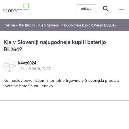
☰
Forum
»
Kaj kupiti
»
Kje v Sloveniji najugodneje kupiti baterijo BL264?
Kje v Sloveniji najugodneje kupiti baterijo
BL264?
k4vz0024
::
24. okt 2019, 23:07
Kot naslov pove, iščem internetno trgovino v Sloveniji,ki prodaja
tovrstne baterije za Lenovo.