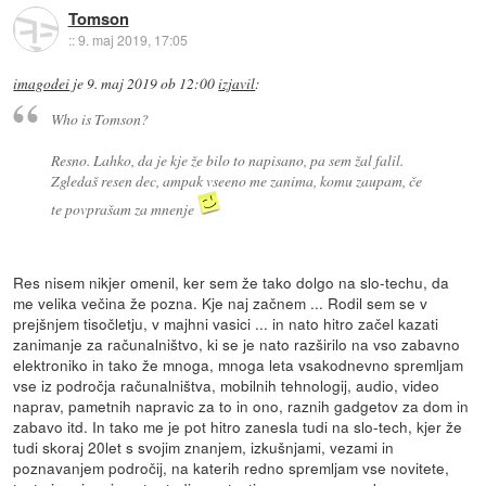
Tomson
::
9. maj 2019, 17:05
imagodei
je
9. maj 2019 ob 12:00
izjavil
:
Who is Tomson?
Resno. Lahko, da je kje že bilo to napisano, pa sem žal falil.
Zgledaš resen dec, ampak vseeno me zanima, komu zaupam, če
te povprašam za mnenje
Res nisem nikjer omenil, ker sem že tako dolgo na slo-techu, da
me velika večina že pozna. Kje naj začnem ... Rodil sem se v
prejšnjem tisočletju, v majhni vasici ... in nato hitro začel kazati
zanimanje za računalništvo, ki se je nato razširilo na vso zabavno
elektroniko in tako že mnoga, mnoga leta vsakodnevno spremljam
vse iz področja računalništva, mobilnih tehnologij, audio, video
naprav, pametnih napravic za to in ono, raznih gadgetov za dom in
zabavo itd. In tako me je pot hitro zanesla tudi na slo-tech, kjer že
tudi skoraj 20let s svojim znanjem, izkušnjami, vezami in
poznavanjem področij, na katerih redno spremljam vse novitete,