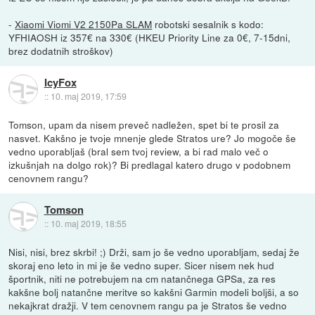
-
Xiaomi Viomi V2 2150Pa SLAM
robotski sesalnik s kodo:
YFHIAOSH iz 357€ na 330€ (HKEU Priority Line za 0€, 7-15dni,
brez dodatnih stroškov)
IcyFox
::
10. maj 2019, 17:59
Tomson, upam da nisem preveč nadležen, spet bi te prosil za
nasvet. Kakšno je tvoje mnenje glede Stratos ure? Jo mogoče še
vedno uporabljaš (bral sem tvoj review, a bi rad malo več o
izkušnjah na dolgo rok)? Bi predlagal katero drugo v podobnem
cenovnem rangu?
Tomson
::
10. maj 2019, 18:55
Nisi, nisi, brez skrbi! ;) Drži, sam jo še vedno uporabljam, sedaj že
skoraj eno leto in mi je še vedno super. Sicer nisem nek hud
športnik, niti ne potrebujem na cm natančnega GPSa, za res
kakšne bolj natančne meritve so kakšni Garmin modeli boljši, a so
nekajkrat dražji. V tem cenovnem rangu pa je Stratos še vedno