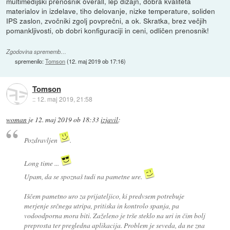
multimedijski prenosnik overall, lep dizajn, dobra kvaliteta
materialov in izdelave, tiho delovanje, nizke temperature, soliden
IPS zaslon, zvočniki zgolj povprečni, a ok. Skratka, brez večjih
pomankljivosti, ob dobri konfiguraciji in ceni, odličen prenosnik!
Zgodovina sprememb…
spremenilo:
Tomson
(
12. maj 2019 ob 17:16
)
Tomson
::
12. maj 2019, 21:58
woman
je
12. maj 2019 ob 18:33
izjavil
:
Pozdravljen
.
Long time ...
Upam, da se spoznaš tudi na pametne ure.
Iščem pametno uro za prijateljico, ki predvsem potrebuje
merjenje srčnega utripa, pritiska in kontrolo spanja, pa
vodoodporna mora biti. Zaželeno je trše steklo na uri in čim bolj
preprosta ter pregledna aplikacija. Problem je seveda, da ne zna