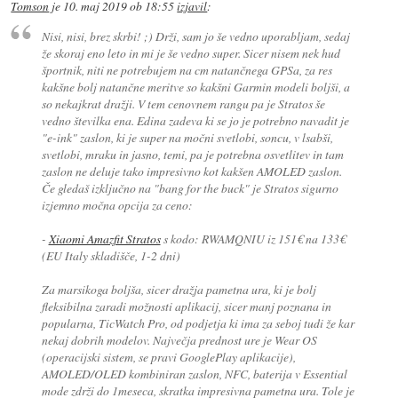
Tomson
je
10. maj 2019 ob 18:55
izjavil
:
Nisi, nisi, brez skrbi! ;) Drži, sam jo še vedno uporabljam, sedaj
že skoraj eno leto in mi je še vedno super. Sicer nisem nek hud
športnik, niti ne potrebujem na cm natančnega GPSa, za res
kakšne bolj natančne meritve so kakšni Garmin modeli boljši, a
so nekajkrat dražji. V tem cenovnem rangu pa je Stratos še
vedno številka ena. Edina zadeva ki se jo je potrebno navadit je
"e-ink" zaslon, ki je super na močni svetlobi, soncu, v lsabši,
svetlobi, mraku in jasno, temi, pa je potrebna osvetlitev in tam
zaslon ne deluje tako impresivno kot kakšen AMOLED zaslon.
Če gledaš izključno na "bang for the buck" je Stratos sigurno
izjemno močna opcija za ceno:
-
Xiaomi Amazfit Stratos
s kodo: RWAMQNIU iz 151€ na 133€
(EU Italy skladišče, 1-2 dni)
Za marsikoga boljša, sicer dražja pametna ura, ki je bolj
fleksibilna zaradi možnosti aplikacij, sicer manj poznana in
popularna, TicWatch Pro, od podjetja ki ima za seboj tudi že kar
nekaj dobrih modelov. Največja prednost ure je Wear OS
(operacijski sistem, se pravi GooglePlay aplikacije),
AMOLED/OLED kombiniran zaslon, NFC, baterija v Essential
mode zdrži do 1meseca, skratka impresivna pametna ura. Tole je