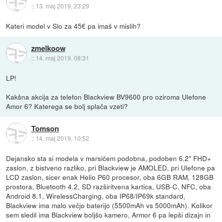
::
13. maj 2019, 23:29
Kateri model v Slo za 45€ pa imaš v mislih?
zmelkoow
::
14. maj 2019, 08:31
LP!
Kakšna akcija za telefon Blackview BV9600 pro oziroma Ulefone
Amor 6? Katerega se bolj splača vzeti?
Tomson
::
14. maj 2019, 10:52
Dejansko sta si modela v marsičem podobna, podoben 6.2" FHD+
zaslon, z bistveno razliko, pri Blackview je AMOLED, pri Ulefone pa
LCD zaslon, sicer enak Helio P60 procesor, oba 6GB RAM, 128GB
prostora, Bluetooth 4.2, SD razširitvena kartica, USB-C, NFC, oba
Android 8.1, WirelessCharging, oba IP68/IP69k standard,
Blackview ima malo večjo baterijo (5500mAh vs 5000mAh). Kolikor
sem sledil ima Blackview boljšo kamero, Armor 6 pa lepši dizajn in