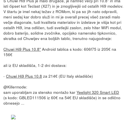
S Chuwi Hi9 Plus je malo drugače, je namreč večji pri 10.8" in ima
isti čipset kot Teclast (X27) in je zmogljivejši od ostalih Hi9 modelov.
V štartu je imel nekaj težav z ROMom, ki pa so jih nato odpravili,
meni sedaj kar dobro služi in mi je overall precej všeč zaradi malo
večje diagonale, tudi kvaliteta materialov in izdelave je višja kot pri
ostalih Hi9, ima odličen, tudi svetlejši zaslon, zelo hiter WiFi modul,
dobro baterijo, solidne zvočnike, opcijsko namensko tipkovnico,
skratka od Chuwijev ena boljših tablic, trenutno najugodneje:
Chuwi Hi9 Plus 10.8"
Android tablica s kodo: 606f75 iz 205€ na
156€
ali iz EU skladišča, 1-2 dni dostava:
-
Chuwi Hi9 Plus 10.8
za 214€ (EU Italy skladišče)
@Killermode:
sam uporabljam za stensko montažo kar
Yeelight 320 Smart LED
(s kodo: GBLED111506 iz 60€ na 54€ EU skladišče) in se odlično
obnesejo ...