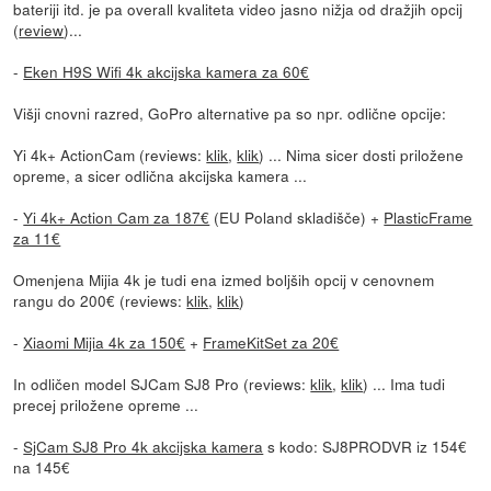
bateriji itd. je pa overall kvaliteta video jasno nižja od dražjih opcij
(
review
)...
-
Eken H9S Wifi 4k akcijska kamera za 60€
Višji cnovni razred, GoPro alternative pa so npr. odlične opcije:
Yi 4k+ ActionCam (reviews:
klik
,
klik
) ... Nima sicer dosti priložene
opreme, a sicer odlična akcijska kamera ...
-
Yi 4k+ Action Cam za 187€
(EU Poland skladišče) +
PlasticFrame
za 11€
Omenjena Mijia 4k je tudi ena izmed boljših opcij v cenovnem
rangu do 200€ (reviews:
klik
,
klik
)
-
Xiaomi Mijia 4k za 150€
+
FrameKitSet za 20€
In odličen model SJCam SJ8 Pro (reviews:
klik
,
klik
) ... Ima tudi
precej priložene opreme ...
-
SjCam SJ8 Pro 4k akcijska kamera
s kodo: SJ8PRODVR iz 154€
na 145€