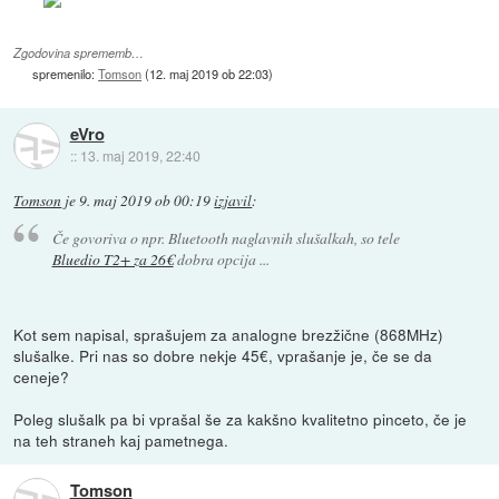
Zgodovina sprememb…
spremenilo:
Tomson
(
12. maj 2019 ob 22:03
)
eVro
::
13. maj 2019, 22:40
Tomson
je
9. maj 2019 ob 00:19
izjavil
:
Če govoriva o npr. Bluetooth naglavnih slušalkah, so tele
Bluedio T2+ za 26€
dobra opcija ...
Kot sem napisal, sprašujem za analogne brezžične (868MHz)
slušalke. Pri nas so dobre nekje 45€, vprašanje je, če se da
ceneje?
Poleg slušalk pa bi vprašal še za kakšno kvalitetno pinceto, če je
na teh straneh kaj pametnega.
Tomson