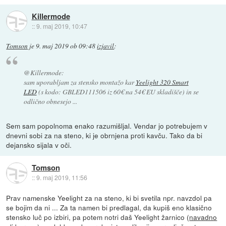
Killermode
::
9. maj 2019, 10:47
Tomson
je
9. maj 2019 ob 09:48
izjavil
:
@Killermode:
sam uporabljam za stensko montažo kar
Yeelight 320 Smart
LED
(s kodo: GBLED111506 iz 60€ na 54€ EU skladišče) in se
odlično obnesejo ...
Sem sam popolnoma enako razumišljal. Vendar jo potrebujem v
dnevni sobi za na steno, ki je obrnjena proti kavču. Tako da bi
dejansko sijala v oči.
Tomson
::
9. maj 2019, 11:56
Prav namenske Yeelight za na steno, ki bi svetila npr. navzdol pa
se bojim da ni ... Za ta namen bi predlagal, da kupiš eno klasično
stensko luč po izbiri, pa potem notri daš Yeelight žarnico (
navadno