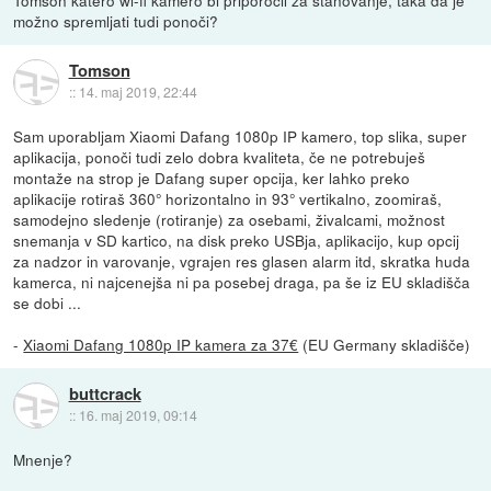
možno spremljati tudi ponoči?
Tomson
::
14. maj 2019, 22:44
Sam uporabljam Xiaomi Dafang 1080p IP kamero, top slika, super
aplikacija, ponoči tudi zelo dobra kvaliteta, če ne potrebuješ
montaže na strop je Dafang super opcija, ker lahko preko
aplikacije rotiraš 360° horizontalno in 93° vertikalno, zoomiraš,
samodejno sledenje (rotiranje) za osebami, živalcami, možnost
snemanja v SD kartico, na disk preko USBja, aplikacijo, kup opcij
za nadzor in varovanje, vgrajen res glasen alarm itd, skratka huda
kamerca, ni najcenejša ni pa posebej draga, pa še iz EU skladišča
se dobi ...
-
Xiaomi Dafang 1080p IP kamera za 37€
(EU Germany skladišče)
buttcrack
::
16. maj 2019, 09:14
Mnenje?