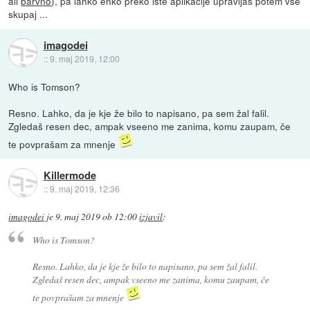
ali
barvno
), pa lahko enko preko iste aplikacije upravljaš potem vse
skupaj ...
imagodei
::
9. maj 2019, 12:00
Who is Tomson?
Resno. Lahko, da je kje že bilo to napisano, pa sem žal falil.
Zgledaš resen dec, ampak vseeno me zanima, komu zaupam, če
te povprašam za mnenje
Killermode
::
9. maj 2019, 12:36
imagodei
je
9. maj 2019 ob 12:00
izjavil
:
Who is Tomson?
Resno. Lahko, da je kje že bilo to napisano, pa sem žal falil.
Zgledaš resen dec, ampak vseeno me zanima, komu zaupam, če
te povprašam za mnenje