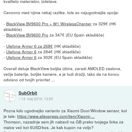
kvaliteto materialov, izdelave.
Cenovno med njima nekaj razlike, tole so najugodnejše opcije:
-
BlackView BV9600 Pro + W1 WirelessCharger
za 329€ (HK
skladišče)
-
BlackView BV9600 Pro
za 347€ (EU Spain skladišče)
-
Ulefone Armor 6 za 268€
(HK skladišče)
-
Ulefone Armor 6
za 284€ (HK skladišče)
-
Ulefone Armor 6
za 302€ (EU Spain skladišče)
Overall deluje BlackView boljša izbira, zaradi AMOLED zaslona,
večje baterije, boljše kamere, a je tudi dražji, tako da na koncu
odvisno od tvojih prioritet ...
SubOrbit
::
14. maj 2019, 13:53
Pozna kdo ugodnejšo varianto za Xiaomi Door/Window sensor, kot
je tale:
https://www.aliexpress.com/item/Xiaomi-...
Thomson, nazadnje sem jih nabavil na GB preko tvojega linka za
malce več kot 6USD/kos. Je kak kupon na voljo?