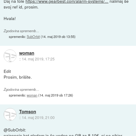
Daj na tole
https://www.gearbest.com/alarm-systems/...
nalimaj še
svoj ref id, prosim.
Hvala!
Zgodovina sprememb…
spremenilo:
SubOrbit
(
14. maj 2019 ob 13:55
)
woman
::
14. maj 2019, 17:25
Edit
Prosim, brišite.
Zgodovina sprememb…
spremenilo:
woman
(
14. maj 2019 ob 17:26
)
Tomson
::
14. maj 2019, 21:00
@SubOrbit:
najceneje kot gledam je še vedno na
GB za 8.10€
, ni pa nikjer