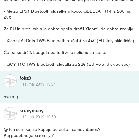
-
Meizu EP51 Bluetooth slušalke
s kodo: GBBELAPR14 iz 26€ na
20€
Za EU in brez kabla je dobra opcija dražji Xiaomi, da dobro zvenijo:
-
Xiaomi AirDots TWS Bluetooth slušalki
za 44€ (EU Italy skladišče)
Če pa se držiš budgeta pa tudi zelo solidne za ceno:
-
QCY T1C TWS Bluetooth slušalki
za 22€ (EU Poland skladišče)
fokz8
::
11. maj 2019, 13:51
hvala :)
krucymucy
::
12. maj 2019, 10:59
@Tomson, kaj se kupuje od action camov danes?
Kaj podobnega xiaomi yi?