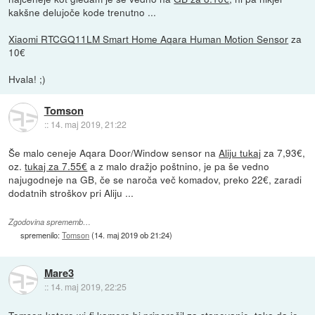
kakšne delujoče kode trenutno ...
Xiaomi RTCGQ11LM Smart Home Aqara Human Motion Sensor
za
10€
Hvala! ;)
Tomson
::
14. maj 2019, 21:22
Še malo ceneje Aqara Door/Window sensor na
Aliju tukaj
za 7,93€,
oz.
tukaj za 7.55€
a z malo dražjo poštnino, je pa še vedno
najugodneje na GB, če se naroča več komadov, preko 22€, zaradi
dodatnih stroškov pri Aliju ...
Zgodovina sprememb…
spremenilo:
Tomson
(
14. maj 2019 ob 21:24
)
Mare3
::
14. maj 2019, 22:25
Tomson katero wi-fi kamero bi priporočil za stanovanje, taka da je