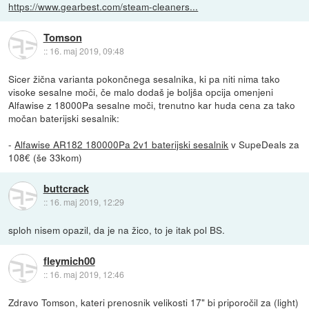
https://www.gearbest.com/steam-cleaners...
Tomson
::
16. maj 2019, 09:48
Sicer žična varianta pokončnega sesalnika, ki pa niti nima tako
visoke sesalne moči, če malo dodaš je boljša opcija omenjeni
Alfawise z 18000Pa sesalne moči, trenutno kar huda cena za tako
močan baterijski sesalnik:
-
Alfawise AR182 180000Pa 2v1 baterijski sesalnik
v SupeDeals za
108€ (še 33kom)
buttcrack
::
16. maj 2019, 12:29
sploh nisem opazil, da je na žico, to je itak pol BS.
fleymich00
::
16. maj 2019, 12:46
Zdravo Tomson, kateri prenosnik velikosti 17" bi priporočil za (light)