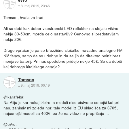
eVro
::
8. maj 2019, 23:46
Tomson, hvala za trud.
Ali se dobi kak dober vsestranski LED reflektor na stojalu višine
nekje 30-50cm, morda celo nastavljiv? Cenovno si predstavljam
nekje 20€.
Drugo vprašanje pa so brezžične slušalke, navadne analogne FM.
Nič fancy, samo da so udobne in da se jih da direktno polnit brez
menjave baterij. Pri nas spodobne pridejo nekje 45€. Se da dobiti
kaj dobrega kitajskega ceneje?
Tomson
::
9. maj 2019, 00:19
@karafeka:
Na Aliju je kar nekaj izbire, a modeli niso bistveno cenejši kot pri
nas, zanimiv mi zgleda npr.
tale model iz EU skladišča
za 670€,
najcenejši modeli za 400€, pa že na videz ne prepričajo ...
@eVro: