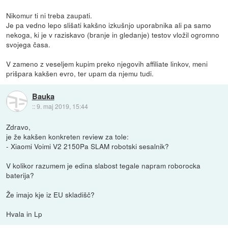
Nikomur ti ni treba zaupati.
Je pa vedno lepo slišati kakšno izkušnjo uporabnika ali pa samo
nekoga, ki je v raziskavo (branje in gledanje) testov vložil ogromno
svojega časa.
V zameno z veseljem kupim preko njegovih affiliate linkov, meni
prišpara kakšen evro, ter upam da njemu tudi.
Bauka
::
9. maj 2019, 15:44
Zdravo,
je že kakšen konkreten review za tole:
- Xiaomi Voimi V2 2150Pa SLAM robotski sesalnik?
V kolikor razumem je edina slabost tegale napram roborocka
baterija?
Že imajo kje iz EU skladišč?
Hvala in Lp