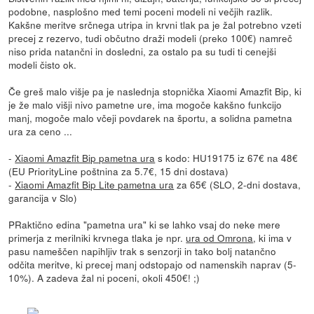
podobne, nasplošno med temi poceni modeli ni večjih razlik.
Kakšne meritve srčnega utripa in krvni tlak pa je žal potrebno vzeti
precej z rezervo, tudi občutno draži modeli (preko 100€) namreč
niso prida natančni in dosledni, za ostalo pa su tudi ti cenejši
modeli čisto ok.
Če greš malo višje pa je naslednja stopnička Xiaomi Amazfit Bip, ki
je že malo višji nivo pametne ure, ima mogoče kakšno funkcijo
manj, mogoče malo včeji povdarek na športu, a solidna pametna
ura za ceno ...
-
Xiaomi Amazfit Bip pametna ura
s kodo: HU19175 iz 67€ na 48€
(EU PriorityLine poštnina za 5.7€, 15 dni dostava)
-
Xiaomi Amazfit Bip Lite pametna ura
za 65€ (SLO, 2-dni dostava,
garancija v Slo)
PRaktično edina "pametna ura" ki se lahko vsaj do neke mere
primerja z merilniki krvnega tlaka je npr.
ura od Omrona
, ki ima v
pasu nameščen napihljiv trak s senzorji in tako bolj natančno
odčita meritve, ki precej manj odstopajo od namenskih naprav (5-
10%). A zadeva žal ni poceni, okoli 450€! ;)