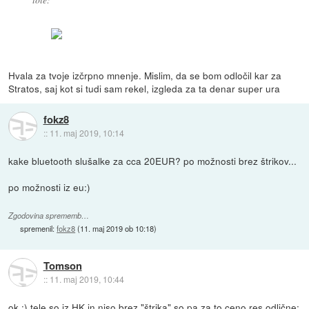
Hvala za tvoje izčrpno mnenje. Mislim, da se bom odločil kar za
Stratos, saj kot si tudi sam rekel, izgleda za ta denar super ura
fokz8
::
11. maj 2019, 10:14
kake bluetooth slušalke za cca 20EUR? po možnosti brez štrikov...
po možnosti iz eu:)
Zgodovina sprememb…
spremenil:
fokz8
(
11. maj 2019 ob 10:18
)
Tomson
::
11. maj 2019, 10:44
ok :) tele so iz HK in niso brez "štrika" so pa za to ceno res odlične: