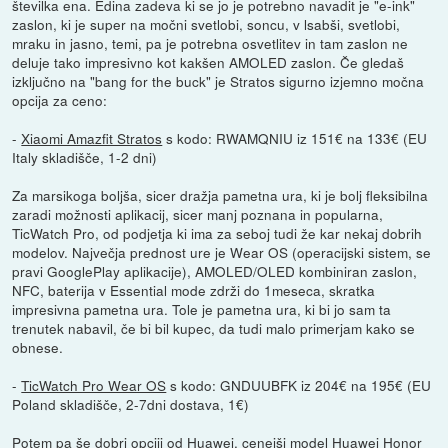
številka ena. Edina zadeva ki se jo je potrebno navadit je "e-ink"
zaslon, ki je super na močni svetlobi, soncu, v lsabši, svetlobi,
mraku in jasno, temi, pa je potrebna osvetlitev in tam zaslon ne
deluje tako impresivno kot kakšen AMOLED zaslon. Če gledaš
izključno na "bang for the buck" je Stratos sigurno izjemno močna
opcija za ceno:
-
Xiaomi Amazfit Stratos
s kodo: RWAMQNIU iz 151€ na 133€ (EU
Italy skladišče, 1-2 dni)
Za marsikoga boljša, sicer dražja pametna ura, ki je bolj fleksibilna
zaradi možnosti aplikacij, sicer manj poznana in popularna,
TicWatch Pro, od podjetja ki ima za seboj tudi že kar nekaj dobrih
modelov. Največja prednost ure je Wear OS (operacijski sistem, se
pravi GooglePlay aplikacije), AMOLED/OLED kombiniran zaslon,
NFC, baterija v Essential mode zdrži do 1meseca, skratka
impresivna pametna ura. Tole je pametna ura, ki bi jo sam ta
trenutek nabavil, če bi bil kupec, da tudi malo primerjam kako se
obnese.
-
TicWatch Pro Wear OS
s kodo: GNDUUBFK iz 204€ na 195€ (EU
Poland skladišče, 2-7dni dostava, 1€)
Potem pa še dobri opciji od Huawei, cenejši model Huawei Honor