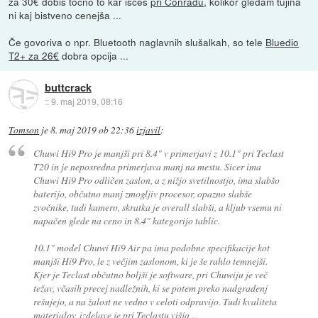
za 30€ dobiš točno to kar iščeš
pri Conradu
, kolikor gledam tujina
ni kaj bistveno cenejša ...
Če govoriva o npr. Bluetooth naglavnih slušalkah, so tele
Bluedio
T2+ za 26€
dobra opcija ...
buttcrack
::
9. maj 2019, 08:16
Tomson
je
8. maj 2019 ob 22:36
izjavil
:
Chuwi Hi9 Pro je manjši pri 8.4" v primerjavi z 10.1" pri Teclast
T20 in je neposredna primerjava manj na mestu. Sicer ima
Chuwi Hi9 Pro odličen zaslon, a z nižjo svetilnostjo, ima slabšo
baterijo, občutno manj zmogljiv procesor, opazno slabše
zvočnike, tudi kamero, skratka je overall slabši, a kljub vsemu ni
napačen glede na ceno in 8.4" kategorijo tablic.
10.1" model Chuwi Hi9 Air pa ima podobne specifikacije kot
manjši Hi9 Pro, le z večjim zaslonom, ki je še rahlo temnejši.
Kjer je Teclast občutno boljši je software, pri Chuwiju je več
težav, včasih precej nadležnih, ki se potem preko nadgradenj
rešujejo, a na žalost ne vedno v celoti odpravijo. Tudi kvaliteta
materialov, izdelave je pri Teclastu višja ...