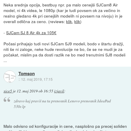
Neka srednja opcija, bestbuy npr. pa malo cenejši SJCam8 Air
model, ni 4k videa, le 1080p (kar je tudi povsem ok za večino in
realno gledano 4k pri cenejših modelih ni povsem na nivoju) in je
overall odlična za ceno. (reviews:
klik
,
klik
)
-
SJCam SJ 8 Air 4k za 105€
Počasi prihajajo tudi novi SJCam SJ9 modeli, bodo v štartu dražji,
niti še ni zaloge, neke hude revolucije ne bo, če se ne mudi je za
počakat, mislim pa da dosti razlik ne bo med trenutnimi SJ8 modeli
...
Tomson
::
12. maj 2019, 17:15
xice5
je
12. maj 2019 ob 16:55
izjavil
:
zdravo kaj praviš na ta prenosnik Lenovo prenosnik IdeaPad
530s lp
Malo odvisno od konfiguracije in cene, nasplošno pa precej soliden