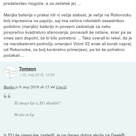
predstavitev mogoče, a za zečetek je) ...
Manjša baterija v praksi niti ni večja slabost, je večja na Roborocku
bolj impresivna na papirju, saj ima večina robotskih sesaslnikov
podobno (manjšo) baterijo in povsem zadostuje za neko
povprečno kvadraturo stanovanja, ponavadi še ostane, sicer pa se
vmes sam dopolni, če bi bilo potrebno ... Tako overall bi rekel, da je
na marsikaterem področju omenjeni Viomi V2 enak ali korak naprej
od Roborocka, za bolj konkretno primerjavo, pa bo še potrebno
počakati ...
Tomson
::
10. maj 2019, 12:59
Bauka
je
9. maj 2019 ob 15:44
izjavil
:
Že imajo kje iz EU skladišč?
Hvala in Lp
Iz EU še nisem kje zasledil, je pa danes dobra akcija na GeekB: