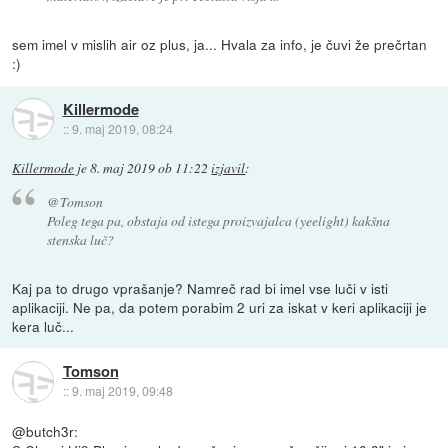
sem imel v mislih air oz plus, ja... Hvala za info, je čuvi že prečrtan
:)
Killermode
::
9. maj 2019, 08:24
Killermode
je
8. maj 2019 ob 11:22
izjavil
:
@Tomson
Poleg tega pa, obstaja od istega proizvajalca (yeelight) kakšna
stenska luč?
Kaj pa to drugo vprašanje? Namreč rad bi imel vse luči v isti
aplikaciji. Ne pa, da potem porabim 2 uri za iskat v keri aplikaciji je
kera luč...
Tomson
::
9. maj 2019, 09:48
@butch3r: