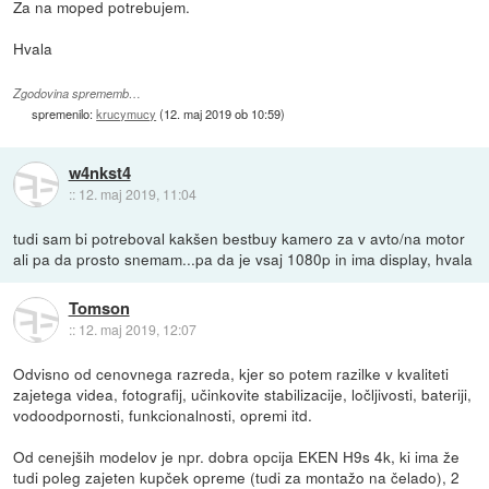
Za na moped potrebujem.
Hvala
Zgodovina sprememb…
spremenilo:
krucymucy
(
12. maj 2019 ob 10:59
)
w4nkst4
::
12. maj 2019, 11:04
tudi sam bi potreboval kakšen bestbuy kamero za v avto/na motor
ali pa da prosto snemam...pa da je vsaj 1080p in ima display, hvala
Tomson
::
12. maj 2019, 12:07
Odvisno od cenovnega razreda, kjer so potem razilke v kvaliteti
zajetega videa, fotografij, učinkovite stabilizacije, ločljivosti, bateriji,
vodoodpornosti, funkcionalnosti, opremi itd.
Od cenejših modelov je npr. dobra opcija EKEN H9s 4k, ki ima že
tudi poleg zajeten kupček opreme (tudi za montažo na čelado), 2