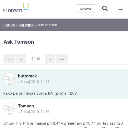
☰
Forum
»
Kaj kupiti
»
Ask Tomson
Ask Tomson
2
/ 10
««
«
»
»»
buttcrack
::
8. maj 2019, 14:21
kako pa primerjaš čuvija hi9 (pro) s T20?
Tomson
::
8. maj 2019, 22:36
Chuwi Hi9 Pro je manjši pri 8.4" v primerjavi z 10.1" pri Teclast T20