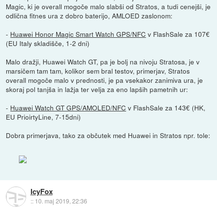
Magic, ki je overall mogoče malo slabši od Stratos, a tudi cenejši, je
odlična fitnes ura z dobro baterijo, AMLOED zaslonom:
-
Huawei Honor Magic Smart Watch GPS/NFC
v FlashSale za 107€
(EU Italy skladišče, 1-2 dni)
Malo dražji, Huawei Watch GT, pa je bolj na nivoju Stratosa, je v
marsičem tam tam, kolikor sem bral testov, primerjav, Stratos
overall mogoče malo v prednosti, je pa vsekakor zanimiva ura, je
skoraj pol tanjša in lažja ter velja za eno lapših pametnih ur:
-
Huawei Watch GT GPS/AMOLED/NFC
v FlashSale za 143€ (HK,
EU PrioirtyLine, 7-15dni)
Dobra primerjava, tako za občutek med Huawei in Stratos npr. tole:
IcyFox
::
10. maj 2019, 22:36