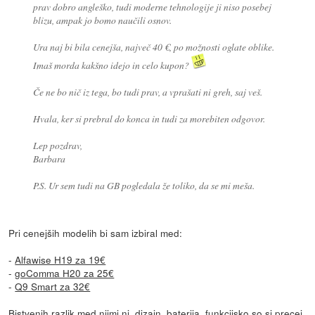
prav dobro angleško, tudi moderne tehnologije ji niso posebej
blizu, ampak jo bomo naučili osnov.
Ura naj bi bila cenejša, največ 40 €, po možnosti oglate oblike.
Imaš morda kakšno idejo in celo kupon?
Če ne bo nič iz tega, bo tudi prav, a vprašati ni greh, saj veš.
Hvala, ker si prebral do konca in tudi za morebiten odgovor.
Lep pozdrav,
Barbara
P.S. Ur sem tudi na GB pogledala že toliko, da se mi meša.
Pri cenejših modelih bi sam izbiral med:
-
Alfawise H19 za 19€
-
goComma H20 za 25€
-
Q9 Smart za 32€
Bistvenih razlik med njimi ni, dizajn, baterija, funkcijsko so si precej