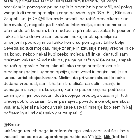
teste in primerjave ter tudi
sam testiram naprave
, na koncu
svetujem in pomagam pri nakupih iz omenjenih področij, saj poleg
vsega tudi redno spremljam cene na vseh trgih (Slo, EU, Kitajska).
Zaupati, kot je že @Killermode omenil, ne rabiš prav nikomur na
tem svetu :), mogoče pa ti kakšna informacija, dodatno mnenje
prav pride pri končni izbiri in odločitvi pri nakupu. Zakaj to počnem?
Tako ali tako dnevno sam porabim nekaj ur ob spremljanju
omenjenih področij in če lahko komu še pomagam, toliko bolje.
Seveda so tudi moj čas, moje znanje in izkušnje nekaj vredne in če
na koncu nekdo nekaj kupi preko mojega aff linka, kjer tudi sam
prejmem kakšen % od nakupa, pa ne na račun višje cene, ampak
na račun trgovine (sam tako ali tako redno sremljam cene in
predlagam najbolj ugodne opcije), sem vesel in cenim, saj je na
koncu korist obojestranska. Mislim, da pri vsem skupaj je neka
dodana vrednost, sam izhajam iz stališča da delim znanje in
pomagam s svojimi izkušnjami, ker me pač omenjena področja
zanimajo in jim posvečam dosti svojega prostega časa in jih tudi
precej dobro poznam. Sicer pa največ povedo moje objave skozi
vsa leta, kjer si na koncu vsak zase ustvari mnenje kdo sem in kaj
počnem in ali mi dejansko gre zaupati! ;)
@Bauka:
kakšnega res tehtnega in referenčnega testa zaenkrat še nisem
zasledil, se pa nekaj uporabnega najde na YT:
klik
,
klik
(bolj kot