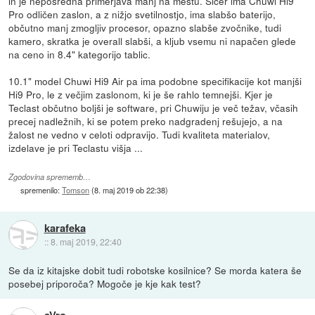
in je neposredna primerjava manj na mestu. Sicer ima Chuwi Hi9
Pro odličen zaslon, a z nižjo svetilnostjo, ima slabšo baterijo,
občutno manj zmogljiv procesor, opazno slabše zvočnike, tudi
kamero, skratka je overall slabši, a kljub vsemu ni napačen glede
na ceno in 8.4" kategorijo tablic.
10.1" model Chuwi Hi9 Air pa ima podobne specifikacije kot manjši
Hi9 Pro, le z večjim zaslonom, ki je še rahlo temnejši. Kjer je
Teclast občutno boljši je software, pri Chuwiju je več težav, včasih
precej nadležnih, ki se potem preko nadgradenj rešujejo, a na
žalost ne vedno v celoti odpravijo. Tudi kvaliteta materialov,
izdelave je pri Teclastu višja ...
Zgodovina sprememb…
spremenilo:
Tomson
(
8. maj 2019 ob 22:38
)
karafeka
::
8. maj 2019, 22:40
Se da iz kitajske dobit tudi robotske kosilnice? Se morda katera še
posebej priporoča? Mogoče je kje kak test?