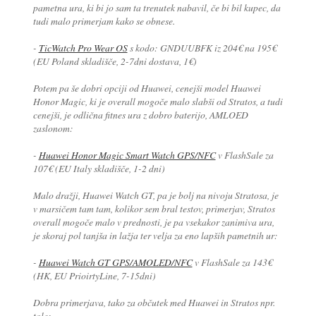
pametna ura, ki bi jo sam ta trenutek nabavil, če bi bil kupec, da
tudi malo primerjam kako se obnese.
-
TicWatch Pro Wear OS
s kodo: GNDUUBFK iz 204€ na 195€
(EU Poland skladišče, 2-7dni dostava, 1€)
Potem pa še dobri opciji od Huawei, cenejši model Huawei
Honor Magic, ki je overall mogoče malo slabši od Stratos, a tudi
cenejši, je odlična fitnes ura z dobro baterijo, AMLOED
zaslonom:
-
Huawei Honor Magic Smart Watch GPS/NFC
v FlashSale za
107€ (EU Italy skladišče, 1-2 dni)
Malo dražji, Huawei Watch GT, pa je bolj na nivoju Stratosa, je
v marsičem tam tam, kolikor sem bral testov, primerjav, Stratos
overall mogoče malo v prednosti, je pa vsekakor zanimiva ura,
je skoraj pol tanjša in lažja ter velja za eno lapših pametnih ur:
-
Huawei Watch GT GPS/AMOLED/NFC
v FlashSale za 143€
(HK, EU PrioirtyLine, 7-15dni)
Dobra primerjava, tako za občutek med Huawei in Stratos npr.
tole: