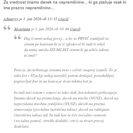
Za vrednost imamo davek na nepremičnine... ki ga plačuje vsak ki
ima prazno nepremičnino...
johnnyyy
je
1. jun 2026 ob 13:32
izjavil
:
Alcarinnn
je
1. jun 2026 ob 10:46
izjavil
:
Daj ti meni nekaj povej... a ko so PRVIČ izumljali ta
sistem po katerem bi se ti zgledoval bi tudi ti rekel
da nima smisla IZUMLJAT sistem ki ga nihče takrat
ni imel?
Fora je, da nobenega sistema niso v celoti vnaprej izumili. To je
tako kot v ITju kje nekaj narediš, potem dodajaš, posodabljaš,
popravljaš fixe in na koncu je stvar takšna kot je.
In tudi naš sistem v osnovi ni tako slab, kot nekateri prikazujejo.
Imamo davek na premoženje, davek na stavbe (NUSZ), davek na
nepozidana stavbna zemljišča (NUSZ), davek na prazna
stanovanja (povšalna turistična taksa), davek na oddajane
(turistična taksa) itd. In tudi kar se tiče socialne varnosti
(socialna pomoč, otroški dodatki, vrtci) so stvari precej
dodelani.