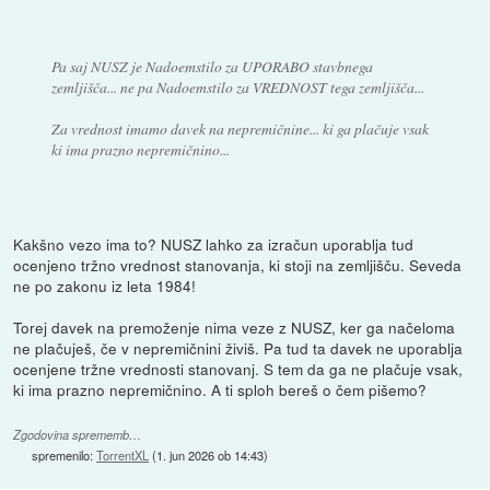
Pa saj NUSZ je Nadoemstilo za UPORABO stavbnega
zemljišča... ne pa Nadoemstilo za VREDNOST tega zemljišča...
Za vrednost imamo davek na nepremičnine... ki ga plačuje vsak
ki ima prazno nepremičnino...
Kakšno vezo ima to? NUSZ lahko za izračun uporablja tud
ocenjeno tržno vrednost stanovanja, ki stoji na zemljišču. Seveda
ne po zakonu iz leta 1984!
Torej davek na premoženje nima veze z NUSZ, ker ga načeloma
ne plačuješ, če v nepremičnini živiš. Pa tud ta davek ne uporablja
ocenjene tržne vrednosti stanovanj. S tem da ga ne plačuje vsak,
ki ima prazno nepremičnino. A ti sploh bereš o čem pišemo?
Zgodovina sprememb…
spremenilo:
TorrentXL
(
1. jun 2026 ob 14:43
)