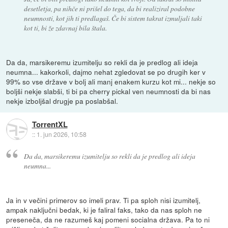
desetletja, pa nihče ni prišel do tega, da bi realiziral podobne
neumnosti, kot jih ti predlagaš. Če bi sistem takrat izmuljali taki
kot ti, bi že zdavnaj bila štala.
Da da, marsikeremu izumitelju so rekli da je predlog ali ideja
neumna... kakorkoli, dajmo nehat zgledovat se po drugih ker v
99% so vse države v bolj ali manj enakem kurzu kot mi... nekje so
boljši nekje slabši, ti bi pa cherry pickal ven neumnosti da bi nas
nekje izboljšal drugje pa poslabšal.
TorrentXL
::
1. jun 2026, 10:58
Da da, marsikeremu izumitelju so rekli da je predlog ali ideja
neumna...
Ja in v večini primerov so imeli prav. Ti pa sploh nisi izumitelj,
ampak naključni bedak, ki je faliral faks, tako da nas sploh ne
preseneča, da ne razumeš kaj pomeni socialna država. Pa to ni