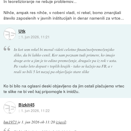
In teoretizioranje ne rešuje problemov...
Nihče, ampak res nihče, v nobeni vladi, ni rekel, bomo zmanjšali
število zaposlenih v javnih inštitucijah in denar namenili za vrtce...
Utk
::
1. jun 2026, 11:21
In kot sem rekel bi moral videti celotno finančno/premoženjsko
sliko, da bi lahko cenil. Ker sam poznam tudi primere, ko imajo
drage avte a jim je to edino premoženje, drugače pa iz rok v usta.
Pa vsako leto dopust v toplih krajih - tako se kažejo na FB, a v
reali so bili 5 let nazaj pa objavljajo stare slike
Ko bi bilo na oglasni deski objavljeno da jim ostali plačujemo vrtec
te slike ne bi več kaj pripomogle k imidžu.
Bizkit45
::
1. jun 2026, 11:22
bm1973
je
1. jun 2026 ob 11:20
izjavil
: