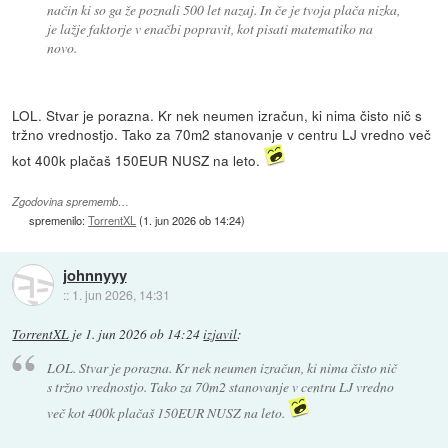
način ki so ga že poznali 500 let nazaj. In če je tvoja plača nizka,
je lažje faktorje v enačbi popravit, kot pisati matematiko na
novo.
LOL. Stvar je porazna. Kr nek neumen izračun, ki nima čisto nič s
tržno vrednostjo. Tako za 70m2 stanovanje v centru LJ vredno več
kot 400k plačaš 150EUR NUSZ na leto.
Zgodovina sprememb…
spremenilo:
TorrentXL
(
1. jun 2026 ob 14:24
)
johnnyyy
::
1. jun 2026, 14:31
TorrentXL
je
1. jun 2026 ob 14:24
izjavil
:
LOL. Stvar je porazna. Kr nek neumen izračun, ki nima čisto nič
s tržno vrednostjo. Tako za 70m2 stanovanje v centru LJ vredno
več kot 400k plačaš 150EUR NUSZ na leto.