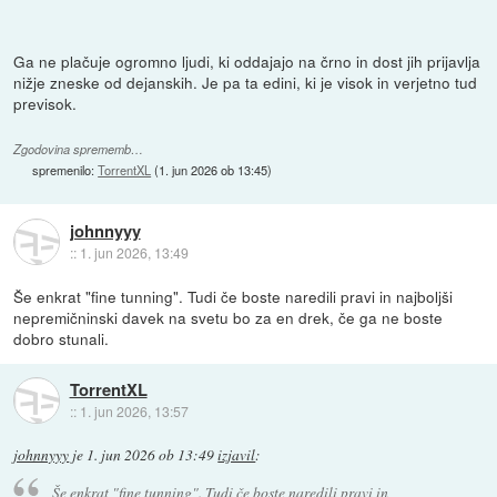
Ga ne plačuje ogromno ljudi, ki oddajajo na črno in dost jih prijavlja
nižje zneske od dejanskih. Je pa ta edini, ki je visok in verjetno tud
previsok.
Zgodovina sprememb…
spremenilo:
TorrentXL
(
1. jun 2026 ob 13:45
)
johnnyyy
::
1. jun 2026, 13:49
Še enkrat "fine tunning". Tudi če boste naredili pravi in najboljši
nepremičninski davek na svetu bo za en drek, če ga ne boste
dobro stunali.
TorrentXL
::
1. jun 2026, 13:57
johnnyyy
je
1. jun 2026 ob 13:49
izjavil
:
Še enkrat "fine tunning". Tudi če boste naredili pravi in