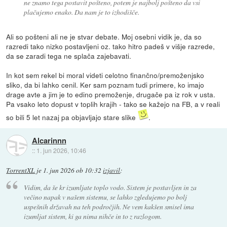
ne znamo tega postavit pošteno, potem je najbolj pošteno da vsi
plačujemo enako. Da nam je to izhodišče.
Ali so pošteni ali ne je stvar debate. Moj osebni vidik je, da so
razredi tako nizko postavljeni oz. tako hitro padeš v višje razrede,
da se zaradi tega ne splača zajebavati.
In kot sem rekel bi moral videti celotno finančno/premoženjsko
sliko, da bi lahko cenil. Ker sam poznam tudi primere, ko imajo
drage avte a jim je to edino premoženje, drugače pa iz rok v usta.
Pa vsako leto dopust v toplih krajih - tako se kažejo na FB, a v reali
so bili 5 let nazaj pa objavljajo stare slike
.
Alcarinnn
::
1. jun 2026, 10:46
TorrentXL
je
1. jun 2026 ob 10:32
izjavil
:
Vidim, da še kr izumljate toplo vodo. Sistem je postavljen in za
večino napak v našem sistemu, se lahko zgledujemo po bolj
uspešnih državah na teh področjih. Ne vem kakšen smisel ima
izumljat sistem, ki ga nima nihče in to z razlogom.