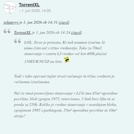
TorrentXL
::
1. jun 2026, 14:35
johnnyyy
je
1. jun 2026 ob 14:31
izjavil
:
TorrentXL
je
1. jun 2026 ob 14:24
izjavil
:
LOL. Stvar je porazna. Kr nek neumen izračun, ki
nima čisto nič s tržno vrednostjo. Tako za 70m2
stanovanje v centru LJ vredno več kot 400k plačaš
150EUR NUSZ na leto.
Tudi v tako opevani tujini stvari računajo in tržna vrednost je
večinoma izračunana.
Pač če imaš prenovljeno stanovanje v LJ ki ima 45m² uporabne
površine, blok zgrajen 1975, renovirano, 3 štuk brez lifta in se
proda za 250k. Koliko je vredno stanovanje v sosednjem bloku,
zgrajenem 1985 s parkingom, 35m² uporabne površine in 10m²
atrija?