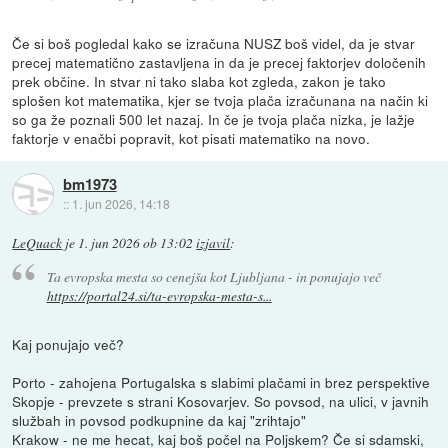
Če si boš pogledal kako se izračuna NUSZ boš videl, da je stvar
precej matematično zastavljena in da je precej faktorjev določenih
prek občine. In stvar ni tako slaba kot zgleda, zakon je tako
splošen kot matematika, kjer se tvoja plača izračunana na način ki
so ga že poznali 500 let nazaj. In če je tvoja plača nizka, je lažje
faktorje v enačbi popravit, kot pisati matematiko na novo.
bm1973
::
1. jun 2026, 14:18
LeQuack
je
1. jun 2026 ob 13:02
izjavil
:
Ta evropska mesta so cenejša kot Ljubljana - in ponujajo več
https://portal24.si/ta-evropska-mesta-s...
Kaj ponujajo več?
Porto - zahojena Portugalska s slabimi plačami in brez perspektive
Skopje - prevzete s strani Kosovarjev. So povsod, na ulici, v javnih
službah in povsod podkupnine da kaj "zrihtajo"
Krakow - ne me hecat, kaj boš počel na Poljskem? Če si sdamski,