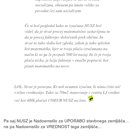
socializma, obenem pa imate veliko za
povedat čez sam socializem.
Če si boš pogledal kako se izračuna NUSZ boš
videl, da je stvar precej matematično zastavljena in
da je precej faktorjev določenih prek občine. In
stvar ni tako slaba kot zgleda, zakon je tako splošen
kot matematika, kjer se tvoja plača izračunana na
način ki so ga že poznali 500 let nazaj. In če je tvoja
plača nizka, je lažje faktorje v enačbi popravit, kot
pisati matematiko na novo.
LOL. Stvar je porazna. Kr nek neumen izračun, ki nima čisto nič
s tržno vrednostjo. Tako za 70m2 stanovanje v centru LJ vredno
več kot 400k plačaš 150EUR NUSZ na leto.
Pa saj NUSZ je Nadoemstilo za UPORABO stavbnega zemljišča...
ne pa Nadoemstilo za VREDNOST tega zemljišča...