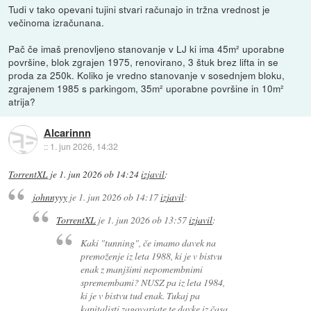
Tudi v tako opevani tujini stvari računajo in tržna vrednost je
večinoma izračunana.
Pač če imaš prenovljeno stanovanje v LJ ki ima 45m² uporabne
površine, blok zgrajen 1975, renovirano, 3 štuk brez lifta in se
proda za 250k. Koliko je vredno stanovanje v sosednjem bloku,
zgrajenem 1985 s parkingom, 35m² uporabne površine in 10m²
atrija?
Alcarinnn
::
1. jun 2026, 14:32
TorrentXL
je
1. jun 2026 ob 14:24
izjavil
:
johnnyyy
je
1. jun 2026 ob 14:17
izjavil
:
TorrentXL
je
1. jun 2026 ob 13:57
izjavil
:
Kaki "tunning", če imamo davek na
premoženje iz leta 1988, ki je v bistvu
enak z manjšimi nepomembnimi
spremembami? NUSZ pa iz leta 1984,
ki je v bistvu tud enak. Tukaj pa
kapitalisti zagovarjate te davke iz časa