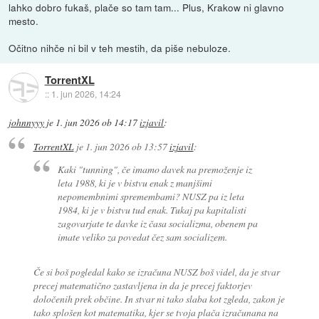
lahko dobro fukaš, plače so tam tam... Plus, Krakow ni glavno
mesto.
Očitno nihče ni bil v teh mestih, da piše nebuloze.
TorrentXL
::
1. jun 2026, 14:24
johnnyyy
je
1. jun 2026 ob 14:17
izjavil
:
TorrentXL
je
1. jun 2026 ob 13:57
izjavil
:
Kaki "tunning", če imamo davek na premoženje iz
leta 1988, ki je v bistvu enak z manjšimi
nepomembnimi spremembami? NUSZ pa iz leta
1984, ki je v bistvu tud enak. Tukaj pa kapitalisti
zagovarjate te davke iz časa socializma, obenem pa
imate veliko za povedat čez sam socializem.
Če si boš pogledal kako se izračuna NUSZ boš videl, da je stvar
precej matematično zastavljena in da je precej faktorjev
določenih prek občine. In stvar ni tako slaba kot zgleda, zakon je
tako splošen kot matematika, kjer se tvoja plača izračunana na