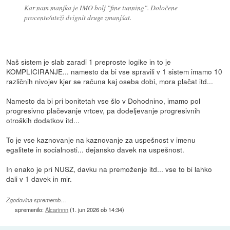
Kar nam manjka je IMO bolj "fine tunning". Določene
procente/uteži dvignit druge zmanjšat.
Naš sistem je slab zaradi 1 preproste logike in to je
KOMPLICIRANJE... namesto da bi vse spravili v 1 sistem imamo 10
različnih nivojev kjer se računa kaj oseba dobi, mora plačat itd...
Namesto da bi pri bonitetah vse šlo v Dohodnino, imamo pol
progresivno plačevanje vrtcev, pa dodeljevanje progresivnih
otroških dodatkov itd...
To je vse kaznovanje na kaznovanje za uspešnost v imenu
egalitete in socialnosti... dejansko davek na uspešnost.
In enako je pri NUSZ, davku na premoženje itd... vse to bi lahko
dali v 1 davek in mir.
Zgodovina sprememb…
spremenilo:
Alcarinnn
(
1. jun 2026 ob 14:34
)