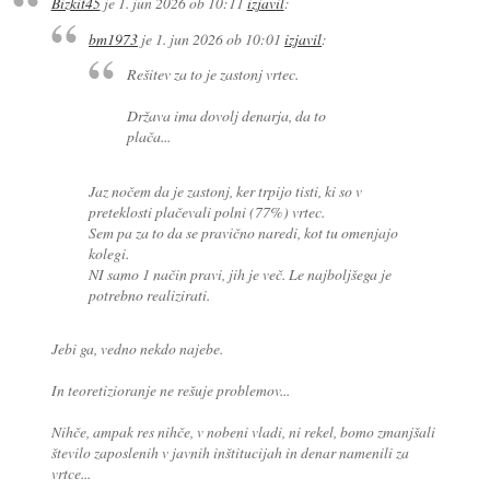
Bizkit45
je
1. jun 2026 ob 10:11
izjavil
:
bm1973
je
1. jun 2026 ob 10:01
izjavil
:
Rešitev za to je zastonj vrtec.
Država ima dovolj denarja, da to
plača...
Jaz nočem da je zastonj, ker trpijo tisti, ki so v
preteklosti plačevali polni (77%) vrtec.
Sem pa za to da se pravično naredi, kot tu omenjajo
kolegi.
NI samo 1 način pravi, jih je več. Le najboljšega je
potrebno realizirati.
Jebi ga, vedno nekdo najebe.
In teoretizioranje ne rešuje problemov...
Nihče, ampak res nihče, v nobeni vladi, ni rekel, bomo zmanjšali
število zaposlenih v javnih inštitucijah in denar namenili za
vrtce...