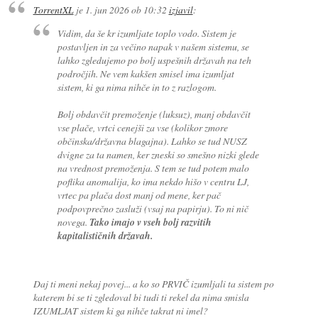
TorrentXL
je
1. jun 2026 ob 10:32
izjavil
:
Vidim, da še kr izumljate toplo vodo. Sistem je
postavljen in za večino napak v našem sistemu, se
lahko zgledujemo po bolj uspešnih državah na teh
področjih. Ne vem kakšen smisel ima izumljat
sistem, ki ga nima nihče in to z razlogom.
Bolj obdavčit premoženje (luksuz), manj obdavčit
vse plače, vrtci cenejši za vse (kolikor zmore
občinska/državna blagajna). Lahko se tud NUSZ
dvigne za ta namen, ker zneski so smešno nizki glede
na vrednost premoženja. S tem se tud potem malo
poflika anomalija, ko ima nekdo hišo v centru LJ,
vrtec pa plača dost manj od mene, ker pač
podpovprečno zasluži (vsaj na papirju). To ni nič
novega.
Tako imajo v vseh bolj razvitih
kapitalističnih državah.
Daj ti meni nekaj povej... a ko so PRVIČ izumljali ta sistem po
katerem bi se ti zgledoval bi tudi ti rekel da nima smisla
IZUMLJAT sistem ki ga nihče takrat ni imel?