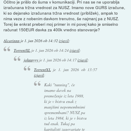
Očitno je prišlo do šuma v komunikaciji. Pri nas se ne uporablja
izračunana tržna vrednost za NUSZ. Imamo nove GURS izračune,
ki so dejansko izračunana tržna vrednost (približek), ampak to
nima veze z nobenim davkom trenutno, še najmanj pa z NUSZ.
Torej še enkrat preberi moj primer in mi povej kako je smiselno
računat 150EUR davka za 400k vredno stanovanje?
Alcarinnn
je
1. jun 2026 ob 14:32
izjavil
:
TorrentXL
je
1. jun 2026 ob 14:24
izjavil
:
johnnyyy
je
1. jun 2026 ob 14:17
izjavil
:
TorrentXL
je
1. jun 2026 ob 13:57
izjavil
:
Kaki "tunning", če
imamo davek na
premoženje iz leta 1988,
ki je v bistvu enak z
manjšimi nepomembnimi
spremembami? NUSZ pa
iz leta 1984, ki je v bistvu
tud enak. Tukaj pa
kapitalisti zagovarjate te