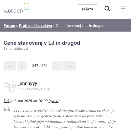
☰
Forum
»
Problemi človeštva
»
Cene stanovanj v LJ in drugod
Cene stanovanj v LJ in drugod
Temo vidijo: vsi
247
/ 272
««
«
»
»»
johnnyyy
::
1. jun 2026, 10:34
Utk
je
1. jun 2026 ob 10:00
izjavil
:
Ti razredi niso pošteni na več nivojih. Nekdo z enim otrokom je
zelo hitro v najvišjem razredu. Potem imaš pa privatnike in
kmete, ki plačujejo minimalno, v realnosti pa živijo, zapravljajo,
bistveno več kot si lahko tist zaposlen sploh lahko privošči. Če