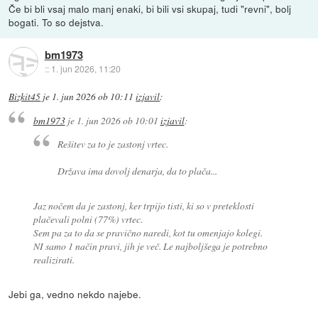
Če bi bli vsaj malo manj enaki, bi bili vsi skupaj, tudi "revni", bolj
bogati. To so dejstva.
bm1973
::
1. jun 2026, 11:20
Bizkit45
je
1. jun 2026 ob 10:11
izjavil
:
bm1973
je
1. jun 2026 ob 10:01
izjavil
:
Rešitev za to je zastonj vrtec.
Država ima dovolj denarja, da to plača...
Jaz nočem da je zastonj, ker trpijo tisti, ki so v preteklosti
plačevali polni (77%) vrtec.
Sem pa za to da se pravično naredi, kot tu omenjajo kolegi.
NI samo 1 način pravi, jih je več. Le najboljšega je potrebno
realizirati.
Jebi ga, vedno nekdo najebe.