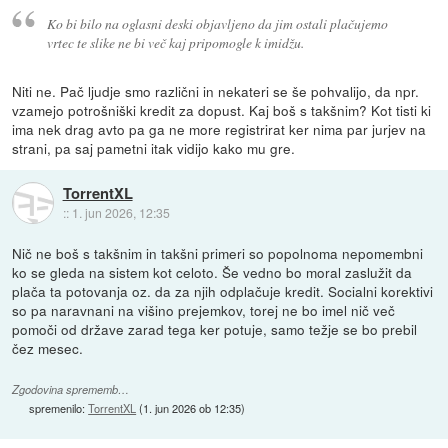
Ko bi bilo na oglasni deski objavljeno da jim ostali plačujemo
vrtec te slike ne bi več kaj pripomogle k imidžu.
Niti ne. Pač ljudje smo različni in nekateri se še pohvalijo, da npr.
vzamejo potrošniški kredit za dopust. Kaj boš s takšnim? Kot tisti ki
ima nek drag avto pa ga ne more registrirat ker nima par jurjev na
strani, pa saj pametni itak vidijo kako mu gre.
TorrentXL
::
1. jun 2026, 12:35
Nič ne boš s takšnim in takšni primeri so popolnoma nepomembni
ko se gleda na sistem kot celoto. Še vedno bo moral zaslužit da
plača ta potovanja oz. da za njih odplačuje kredit. Socialni korektivi
so pa naravnani na višino prejemkov, torej ne bo imel nič več
pomoči od države zarad tega ker potuje, samo težje se bo prebil
čez mesec.
Zgodovina sprememb…
spremenilo:
TorrentXL
(
1. jun 2026 ob 12:35
)