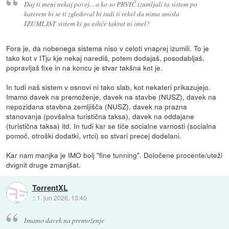
Daj ti meni nekaj povej... a ko so PRVIČ izumljali ta sistem po
katerem bi se ti zgledoval bi tudi ti rekel da nima smisla
IZUMLJAT sistem ki ga nihče takrat ni imel?
Fora je, da nobenega sistema niso v celoti vnaprej izumili. To je
tako kot v ITju kje nekaj narediš, potem dodajaš, posodabljaš,
popravljaš fixe in na koncu je stvar takšna kot je.
In tudi naš sistem v osnovi ni tako slab, kot nekateri prikazujejo.
Imamo davek na premoženje, davek na stavbe (NUSZ), davek na
nepozidana stavbna zemljišča (NUSZ), davek na prazna
stanovanja (povšalna turistična taksa), davek na oddajane
(turistična taksa) itd. In tudi kar se tiče socialne varnosti (socialna
pomoč, otroški dodatki, vrtci) so stvari precej dodelani.
Kar nam manjka je IMO bolj "fine tunning". Določene procente/uteži
dvignit druge zmanjšat.
TorrentXL
::
1. jun 2026, 13:40
Imamo davek na premoženje