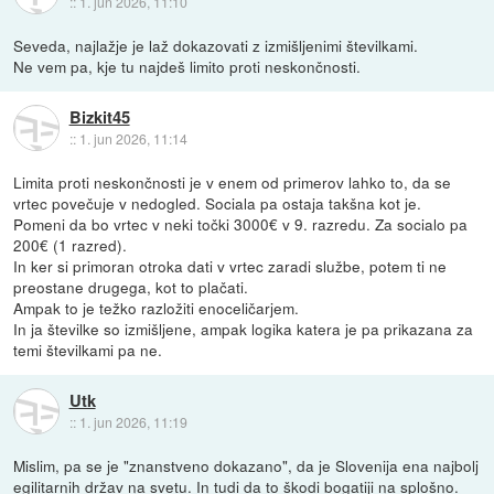
::
1. jun 2026, 11:10
Seveda, najlažje je laž dokazovati z izmišljenimi številkami.
Ne vem pa, kje tu najdeš limito proti neskončnosti.
Bizkit45
::
1. jun 2026, 11:14
Limita proti neskončnosti je v enem od primerov lahko to, da se
vrtec povečuje v nedogled. Sociala pa ostaja takšna kot je.
Pomeni da bo vrtec v neki točki 3000€ v 9. razredu. Za socialo pa
200€ (1 razred).
In ker si primoran otroka dati v vrtec zaradi službe, potem ti ne
preostane drugega, kot to plačati.
Ampak to je težko razložiti enoceličarjem.
In ja številke so izmišljene, ampak logika katera je pa prikazana za
temi številkami pa ne.
Utk
::
1. jun 2026, 11:19
Mislim, pa se je "znanstveno dokazano", da je Slovenija ena najbolj
egilitarnih držav na svetu. In tudi da to škodi bogatiji na splošno.