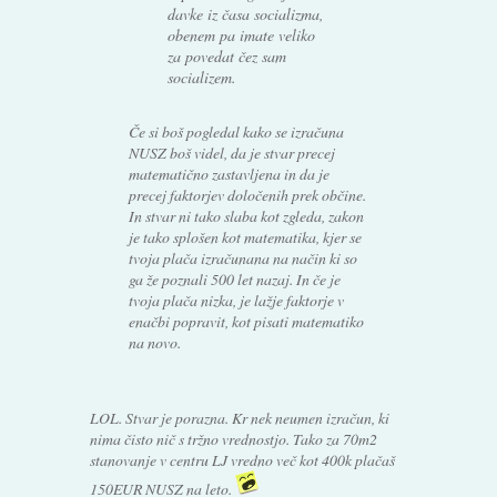
davke iz časa socializma,
obenem pa imate veliko
za povedat čez sam
socializem.
Če si boš pogledal kako se izračuna
NUSZ boš videl, da je stvar precej
matematično zastavljena in da je
precej faktorjev določenih prek občine.
In stvar ni tako slaba kot zgleda, zakon
je tako splošen kot matematika, kjer se
tvoja plača izračunana na način ki so
ga že poznali 500 let nazaj. In če je
tvoja plača nizka, je lažje faktorje v
enačbi popravit, kot pisati matematiko
na novo.
LOL. Stvar je porazna. Kr nek neumen izračun, ki
nima čisto nič s tržno vrednostjo. Tako za 70m2
stanovanje v centru LJ vredno več kot 400k plačaš
150EUR NUSZ na leto.