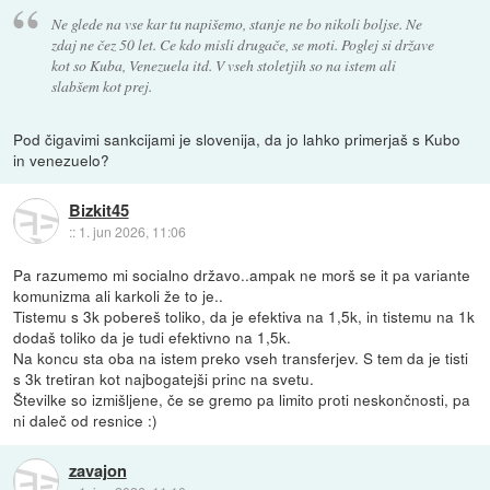
Ne glede na vse kar tu napišemo, stanje ne bo nikoli boljse. Ne
zdaj ne čez 50 let. Ce kdo misli drugače, se moti. Poglej si države
kot so Kuba, Venezuela itd. V vseh stoletjih so na istem ali
slabšem kot prej.
Pod čigavimi sankcijami je slovenija, da jo lahko primerjaš s Kubo
in venezuelo?
Bizkit45
::
1. jun 2026, 11:06
Pa razumemo mi socialno državo..ampak ne morš se it pa variante
komunizma ali karkoli že to je..
Tistemu s 3k pobereš toliko, da je efektiva na 1,5k, in tistemu na 1k
dodaš toliko da je tudi efektivno na 1,5k.
Na koncu sta oba na istem preko vseh transferjev. S tem da je tisti
s 3k tretiran kot najbogatejši princ na svetu.
Številke so izmišljene, če se gremo pa limito proti neskončnosti, pa
ni daleč od resnice :)
zavajon