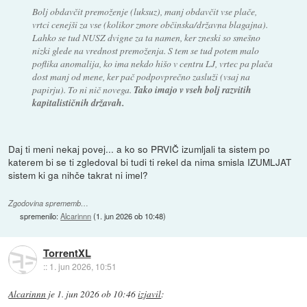
Bolj obdavčit premoženje (luksuz), manj obdavčit vse plače,
vrtci cenejši za vse (kolikor zmore občinska/državna blagajna).
Lahko se tud NUSZ dvigne za ta namen, ker zneski so smešno
nizki glede na vrednost premoženja. S tem se tud potem malo
poflika anomalija, ko ima nekdo hišo v centru LJ, vrtec pa plača
dost manj od mene, ker pač podpovprečno zasluži (vsaj na
papirju). To ni nič novega.
Tako imajo v vseh bolj razvitih
kapitalističnih državah.
Daj ti meni nekaj povej... a ko so PRVIČ izumljali ta sistem po
katerem bi se ti zgledoval bi tudi ti rekel da nima smisla IZUMLJAT
sistem ki ga nihče takrat ni imel?
Zgodovina sprememb…
spremenilo:
Alcarinnn
(
1. jun 2026 ob 10:48
)
TorrentXL
::
1. jun 2026, 10:51
Alcarinnn
je
1. jun 2026 ob 10:46
izjavil
: