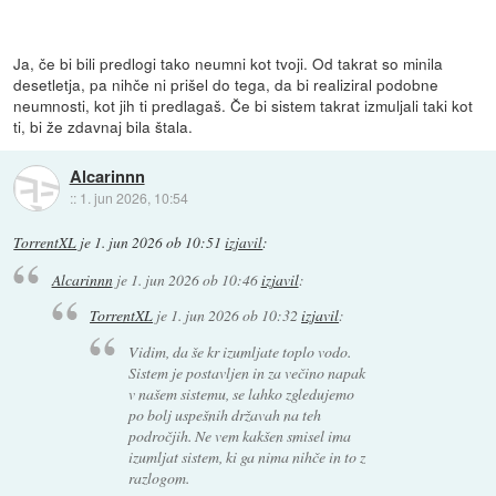
Ja, če bi bili predlogi tako neumni kot tvoji. Od takrat so minila
desetletja, pa nihče ni prišel do tega, da bi realiziral podobne
neumnosti, kot jih ti predlagaš. Če bi sistem takrat izmuljali taki kot
ti, bi že zdavnaj bila štala.
Alcarinnn
::
1. jun 2026, 10:54
TorrentXL
je
1. jun 2026 ob 10:51
izjavil
:
Alcarinnn
je
1. jun 2026 ob 10:46
izjavil
:
TorrentXL
je
1. jun 2026 ob 10:32
izjavil
:
Vidim, da še kr izumljate toplo vodo.
Sistem je postavljen in za večino napak
v našem sistemu, se lahko zgledujemo
po bolj uspešnih državah na teh
področjih. Ne vem kakšen smisel ima
izumljat sistem, ki ga nima nihče in to z
razlogom.