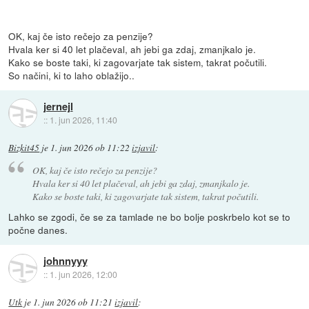
OK, kaj če isto rečejo za penzije?
Hvala ker si 40 let plačeval, ah jebi ga zdaj, zmanjkalo je.
Kako se boste taki, ki zagovarjate tak sistem, takrat počutili.
So načini, ki to laho oblažijo..
jernejl
::
1. jun 2026, 11:40
Bizkit45
je
1. jun 2026 ob 11:22
izjavil
:
OK, kaj če isto rečejo za penzije?
Hvala ker si 40 let plačeval, ah jebi ga zdaj, zmanjkalo je.
Kako se boste taki, ki zagovarjate tak sistem, takrat počutili.
Lahko se zgodi, če se za tamlade ne bo bolje poskrbelo kot se to
počne danes.
johnnyyy
::
1. jun 2026, 12:00
Utk
je
1. jun 2026 ob 11:21
izjavil
: