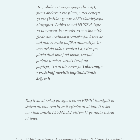
Bolj obdavčit premoženje (luksuz),
manj obdavčit vse plače, vrtci cenejši
za vse (kolikor zmore občinska/državna
blagajna). Lahko se tud NUSZ dvigne
za ta namen, ker zneski so smešno nizki
glede na vrednost premoženja. S tem se
tud potem malo poflika anomalija, ko
ima nekdo hišo v centru LJ, vrtec pa
plača dost manj od mene, ker pač
podpovprečno zasluži (vsaj na
papirju). To ni nič novega.
Tako imajo
v vseh bolj razvitih kapitalističnih
državah.
Daj ti meni nekaj povej... a ko so PRVIČ izumljali ta
sistem po katerem bi se ti zgledoval bi tudi ti rekel
da nima smisla IZUMLJAT sistem ki ga nihče takrat
ni imel?
Ja, če bi bili predlogi tako neumni kot tvoji. Od takrat so minila