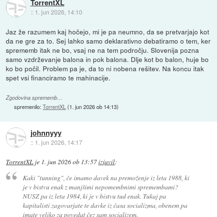
TorrentXL
::
1. jun 2026, 14:10
Jaz že razumem kaj hočejo, mi je pa neumno, da se pretvarjajo kot
da ne gre za to. Sej lahko samo deklarativno debatiramo o tem, ker
sprememb itak ne bo, vsaj ne na tem področju. Slovenija pozna
samo vzdrževanje balona in pok balona. Dlje kot bo balon, huje bo
ko bo počil. Problem pa je, da to ni nobena rešitev. Na koncu itak
spet vsi financiramo te mahinacije.
Zgodovina sprememb…
spremenilo:
TorrentXL
(
1. jun 2026 ob 14:13
)
johnnyyy
::
1. jun 2026, 14:17
TorrentXL
je
1. jun 2026 ob 13:57
izjavil
:
Kaki "tunning", če imamo davek na premoženje iz leta 1988, ki
je v bistvu enak z manjšimi nepomembnimi spremembami?
NUSZ pa iz leta 1984, ki je v bistvu tud enak. Tukaj pa
kapitalisti zagovarjate te davke iz časa socializma, obenem pa
imate veliko za povedat čez sam socializem.