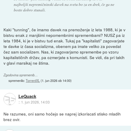
najboljši nepremičninski davek na svetu bo za en drek, če ga ne
boste dobro stunali.
Kaki "tunning", če imamo davek na premoženje iz leta 1988, ki je v
bistvu enak z manjšimi nepomembnimi spremembami? NUSZ pa iz
leta 1984, ki je v bistvu tud enak. Tukaj pa "kapitalisti" zagovarjate
te davke iz časa socializma, obenem pa imate veliko za povedat
čez sam socializem. Nas, ki zagovarjamo spremembe po vzoru
kapitalističnih držav, pa ozmerjate s komunisti. Se vidi, da pri takih
v glavi marsikaj ne štima.
Zgodovina sprememb…
spremenilo:
TorrentXL
(
1. jun 2026 ob 14:00
)
LeQuack
::
1. jun 2026, 14:03
Ne razumes, oni samo hočejo se naprej izkoriscati stisko mladih
brez ovir.