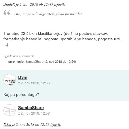
shadeX
je
2. nov 2018 ob 12:47
izjavil
:
- Kaj točno tale algoritem gleda po postih?
Trenutno 22 šibkih klasifikatorjev (dolžine postov, stavkov,
formatiranje besedila, pogosto uporabljene besede, pogoste ure,
...).
Zgodovina sprememb…
spremenilo:
SambaShare
(
2. nov 2018 ob 12:54
)
D3m
::
2. nov 2018, 12:56
Kaj pa percentage?
SambaShare
::
2. nov 2018, 12:58
D3m
je
2. nov 2018 ob 12:53
izjavil
: