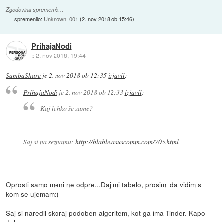
Zgodovina sprememb…
spremenilo:
Unknown_001
(
2. nov 2018 ob 15:46
)
PrihajaNodi
::
2. nov 2018, 19:44
SambaShare
je
2. nov 2018 ob 12:35
izjavil
:
PrihajaNodi
je
2. nov 2018 ob 12:33
izjavil
:
Kaj lahko še zame?
Saj si na seznamu:
http://blable.asuscomm.com/705.html
Oprosti samo meni ne odpre...Daj mi tabelo, prosim, da vidim s
kom se ujemam:)
Saj si naredil skoraj podoben algoritem, kot ga ima Tinder. Kapo