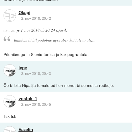
Okapi
::
2. nov 2018, 20:42
amacar
je
2. nov 2018 ob 20:24
izjavil
:
Random bi bil podobno uporaben kot tale analiza.
Pšeničnega in Slonic-tonica je kar pogruntala.
jype
::
2. nov 2018, 20:43
Če bi bila Hipatija female edition mene, bi se motila redkeje.
vostok_1
::
2. nov 2018, 20:45
Tsk tsk
Vazelin