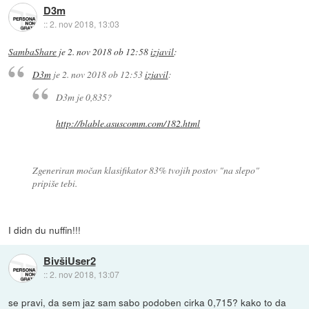
D3m
::
2. nov 2018, 13:03
SambaShare
je
2. nov 2018 ob 12:58
izjavil
:
D3m
je
2. nov 2018 ob 12:53
izjavil
:
D3m je 0,835?
http://blable.asuscomm.com/182.html
Zgeneriran močan klasifikator 83% tvojih postov "na slepo"
pripiše tebi.
I didn du nuffin!!!
BivšiUser2
::
2. nov 2018, 13:07
se pravi, da sem jaz sam sabo podoben cirka 0,715? kako to da