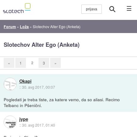
☰
Forum
»
Loža
»
Slotechov Alter Ego (Anketa)
Slotechov Alter Ego (Anketa)
2
«
1
3
»
Okapi
::
30. avg 2017, 00:07
Pogledati je treba tiste, za katere vemo, da so aliasi. Recimo
Telbanc in Pšenični.
jype
::
30. avg 2017, 01:40