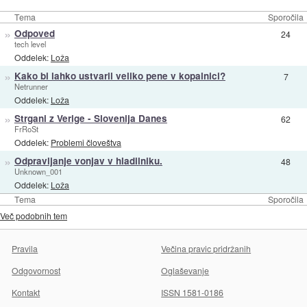
Tema
Sporočila
»
Odpoved
24
tech level
Oddelek:
Loža
»
Kako bi lahko ustvaril veliko pene v kopalnici?
7
Netrunner
Oddelek:
Loža
»
Strgani z Verige - Slovenija Danes
62
FrRoSt
Oddelek:
Problemi človeštva
»
Odpravljanje vonjav v hladilniku.
48
Unknown_001
Oddelek:
Loža
Tema
Sporočila
Več podobnih tem
Pravila
Večina pravic pridržanih
Odgovornost
Oglaševanje
Kontakt
ISSN 1581-0186