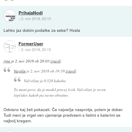
PrihajaNodi
::
2. nov 2018, 20:10
Lahko jaz dobim podatke za sebe? Hvala
FormerUser
::
2. nov 2018, 20:15
jype
je
2. nov 2018 ob 20:03
izjavil
:
Vazelin
je
2. nov 2018 ob 19:58
izjavil
:
Valvoline je 0.528 kakoba
To meni pove, da je model precej švoh. Valvoline je reven
topčider, kakob pa ravno obratno.
Odvisno kaj želi pokazati. Če največja nasprotja, potem je dober.
Tudi meni je vrgel ven ujemanje predvsem s tistimi s katerimi se
najbolj kregam.