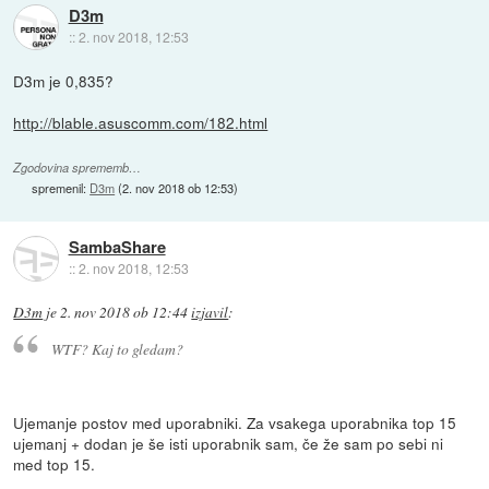
D3m
::
2. nov 2018, 12:53
D3m je 0,835?
http://blable.asuscomm.com/182.html
Zgodovina sprememb…
spremenil:
D3m
(
2. nov 2018 ob 12:53
)
SambaShare
::
2. nov 2018, 12:53
D3m
je
2. nov 2018 ob 12:44
izjavil
:
WTF? Kaj to gledam?
Ujemanje postov med uporabniki. Za vsakega uporabnika top 15
ujemanj + dodan je še isti uporabnik sam, če že sam po sebi ni
med top 15.