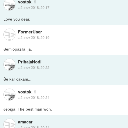
vostok_1
::
2. nov 2018, 20:17
Love you dear.
FormerUser
::
2. nov 2018, 20:19
Sem opazila, ja.
PrihajaNodi
::
2. nov 2018, 20:22
Še kar čakam....
vostok_1
::
2. nov 2018, 20:24
Jebiga. The best man won.
amacar
::
2. nov 2018, 20:24