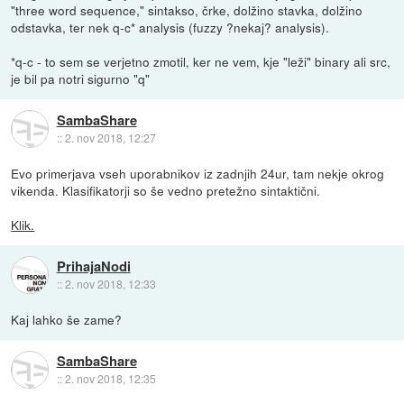
"three word sequence," sintakso, črke, dolžino stavka, dolžino
odstavka, ter nek q-c* analysis (fuzzy ?nekaj? analysis).
*q-c - to sem se verjetno zmotil, ker ne vem, kje "leži" binary ali src,
je bil pa notri sigurno "q"
SambaShare
::
2. nov 2018, 12:27
Evo primerjava vseh uporabnikov iz zadnjih 24ur, tam nekje okrog
vikenda. Klasifikatorji so še vedno pretežno sintaktični.
Klik.
PrihajaNodi
::
2. nov 2018, 12:33
Kaj lahko še zame?
SambaShare
::
2. nov 2018, 12:35