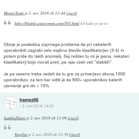
MasterTade
je
2. nov 2018 ob 13:44
izjavil
:
http://blable.asuscomm.com/303.html
lol kako je pa to
Oboje je posledica zoprnega problema da pri nekaterih
uporabnikih zagrabi zelo majhno število klasifikatorjev (3-4) in
potem pride do takih anomalij. Saj rešitev tu mi je jasna, nekateri
klasifikatorji bojo morali preč, pa raje vzeti več "slabših".
Je pa vseeno treba vedeti da tu gre za primerjavo skoraj 1000
uporabnikov, za tem kar vidiš je še 900+ uporabnikov katerih
ujemanje gre do < 10%.
hamez66
::
2. nov 2018, 14:20
SambaShare
je
2. nov 2018 ob 13:09
izjavil
:
Vazelin
je
2. nov 2018 ob 12:58
izjavil
: