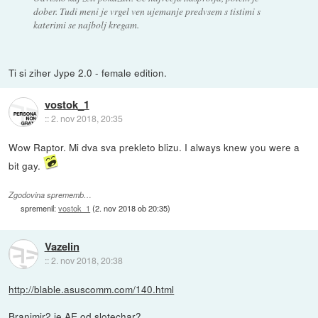
dober. Tudi meni je vrgel ven ujemanje predvsem s tistimi s
katerimi se najbolj kregam.
Ti si ziher Jype 2.0 - female edition.
vostok_1
::
2. nov 2018, 20:35
Wow Raptor. Mi dva sva prekleto blizu. I always knew you were a
bit gay.
Zgodovina sprememb…
spremenil:
vostok_1
(
2. nov 2018 ob 20:35
)
Vazelin
::
2. nov 2018, 20:38
http://blable.asuscomm.com/140.html
Branimir2 je AE od slotechar?