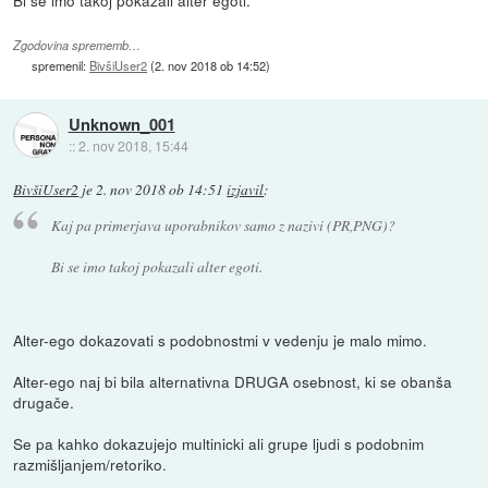
Zgodovina sprememb…
spremenil:
BivšiUser2
(
2. nov 2018 ob 14:52
)
Unknown_001
::
2. nov 2018, 15:44
BivšiUser2
je
2. nov 2018 ob 14:51
izjavil
:
Kaj pa primerjava uporabnikov samo z nazivi (PR,PNG)?
Bi se imo takoj pokazali alter egoti.
Alter-ego dokazovati s podobnostmi v vedenju je malo mimo.
Alter-ego naj bi bila alternativna DRUGA osebnost, ki se obanša
drugače.
Se pa kahko dokazujejo multinicki ali grupe ljudi s podobnim
razmišljanjem/retoriko.