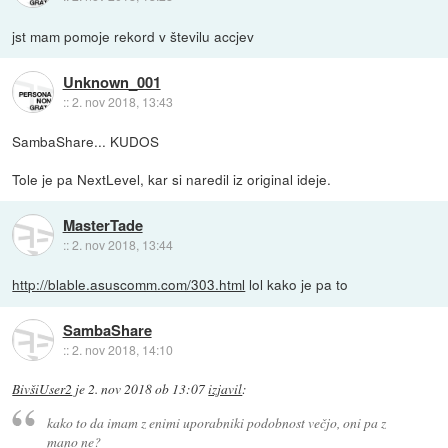
jst mam pomoje rekord v številu accjev
Unknown_001
::
2. nov 2018, 13:43
SambaShare... KUDOS
Tole je pa NextLevel, kar si naredil iz original ideje.
MasterTade
::
2. nov 2018, 13:44
http://blable.asuscomm.com/303.html
lol kako je pa to
SambaShare
::
2. nov 2018, 14:10
BivšiUser2
je
2. nov 2018 ob 13:07
izjavil
:
kako to da imam z enimi uporabniki podobnost večjo, oni pa z
mano ne?