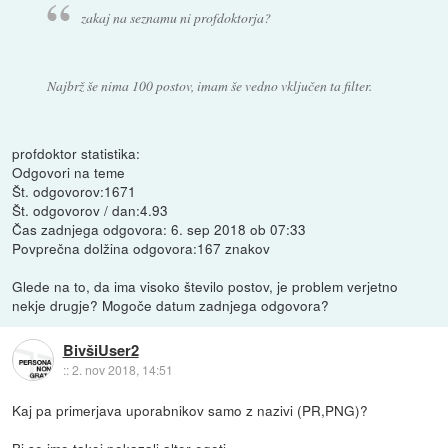
zakaj na seznamu ni profdoktorja?
Najbrž še nima 100 postov, imam še vedno vključen ta filter.
profdoktor statistika:
Odgovori na teme
Št. odgovorov:1671
Št. odgovorov / dan:4.93
Čas zadnjega odgovora: 6. sep 2018 ob 07:33
Povprečna dolžina odgovora:167 znakov
Glede na to, da ima visoko število postov, je problem verjetno
nekje drugje? Mogoče datum zadnjega odgovora?
BivšiUser2
::
2. nov 2018, 14:51
Kaj pa primerjava uporabnikov samo z nazivi (PR,PNG)?
Bi se imo takoj pokazali alter egoti.