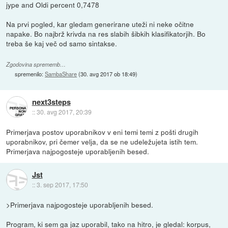
jype and Oldi percent 0,7478
Na prvi pogled, kar gledam generirane uteži ni neke očitne
napake. Bo najbrž krivda na res slabih šibkih klasifikatorjih. Bo
treba še kaj več od samo sintakse.
Zgodovina sprememb…
spremenilo:
SambaShare
(
30. avg 2017 ob 18:49
)
next3steps
::
30. avg 2017, 20:39
Primerjava postov uporabnikov v eni temi temi z pošti drugih
uporabnikov, pri čemer velja, da se ne udeležujeta istih tem.
Primerjava najpogosteje uporabljenih besed.
Jst
::
3. sep 2017, 17:50
>Primerjava najpogosteje uporabljenih besed.
Program, ki sem ga jaz uporabil, tako na hitro, je gledal: korpus,