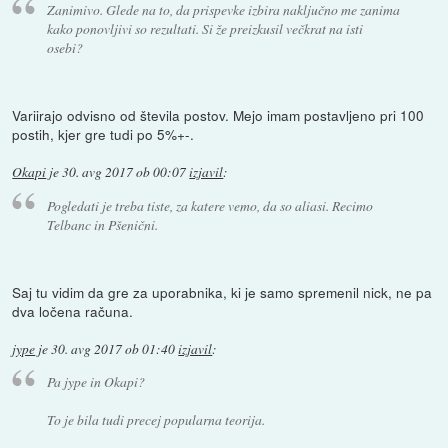
Zanimivo. Glede na to, da prispevke izbira naključno me zanima
kako ponovljivi so rezultati. Si že preizkusil večkrat na isti
osebi?
Variirajo odvisno od števila postov. Mejo imam postavljeno pri 100
postih, kjer gre tudi po 5%+-.
Okapi
je
30. avg 2017 ob 00:07
izjavil
:
Pogledati je treba tiste, za katere vemo, da so aliasi. Recimo
Telbanc in Pšenični.
Saj tu vidim da gre za uporabnika, ki je samo spremenil nick, ne pa
dva ločena računa.
jype
je
30. avg 2017 ob 01:40
izjavil
:
Pa jype in Okapi?
To je bila tudi precej popularna teorija.