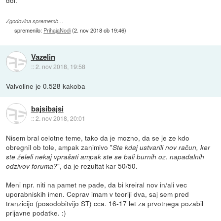
dol.
Zgodovina sprememb…
spremenilo:
PrihajaNodi
(
2. nov 2018 ob 19:46
)
Vazelin
::
2. nov 2018, 19:58
Valvoline je 0.528 kakoba
bajsibajsi
::
2. nov 2018, 20:01
Nisem bral celotne teme, tako da je mozno, da se je ze kdo
obregnil ob tole, ampak zanimivo "
Ste kdaj ustvarili nov račun, ker
ste želeli nekaj vprašati ampak ste se bali burnih oz. napadalnih
", da je rezultat kar 50/50.
odzivov foruma?
Meni npr. niti na pamet ne pade, da bi kreiral nov in/ali vec
uporabniskih imen. Ceprav imam v teoriji dva, saj sem pred
tranzicijo (posodobitvijo ST) cca. 16-17 let za prvotnega pozabil
prijavne podatke. :)