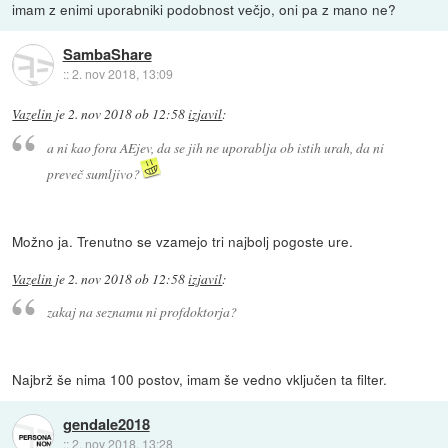
imam z enimi uporabniki podobnost večjo, oni pa z mano ne?
SambaShare
::
2. nov 2018, 13:09
Vazelin
je
2. nov 2018 ob 12:58
izjavil
:
a ni kao fora AEjev, da se jih ne uporablja ob istih urah, da ni
preveč sumljivo?
Možno ja. Trenutno se vzamejo tri najbolj pogoste ure.
Vazelin
je
2. nov 2018 ob 12:58
izjavil
:
zakaj na seznamu ni profdoktorja?
Najbrž še nima 100 postov, imam še vedno vključen ta filter.
gendale2018
::
2. nov 2018, 13:28