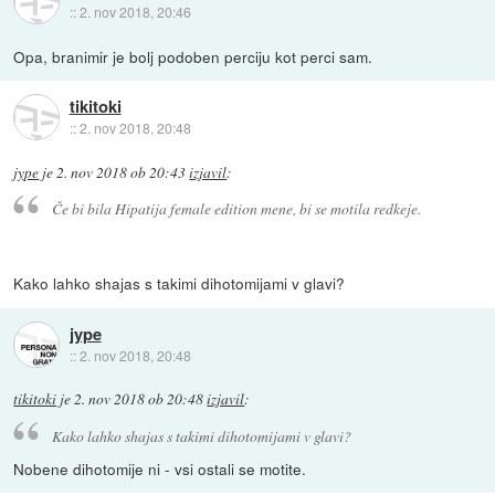
::
2. nov 2018, 20:46
Opa, branimir je bolj podoben perciju kot perci sam.
tikitoki
::
2. nov 2018, 20:48
jype
je
2. nov 2018 ob 20:43
izjavil
:
Če bi bila Hipatija female edition mene, bi se motila redkeje.
Kako lahko shajas s takimi dihotomijami v glavi?
jype
::
2. nov 2018, 20:48
tikitoki
je
2. nov 2018 ob 20:48
izjavil
:
Kako lahko shajas s takimi dihotomijami v glavi?
Nobene dihotomije ni - vsi ostali se motite.