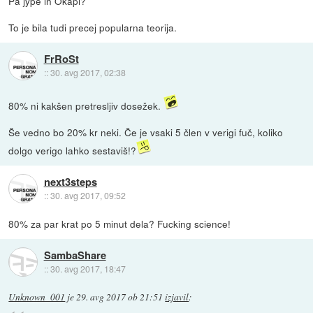
Pa jype in Okapi?
To je bila tudi precej popularna teorija.
FrRoSt
::
30. avg 2017, 02:38
80% ni kakšen pretresljiv dosežek.
Še vedno bo 20% kr neki. Če je vsaki 5 člen v verigi fuč, koliko
dolgo verigo lahko sestaviš!?
next3steps
::
30. avg 2017, 09:52
80% za par krat po 5 minut dela? Fucking science!
SambaShare
::
30. avg 2017, 18:47
Unknown_001
je
29. avg 2017 ob 21:51
izjavil
: