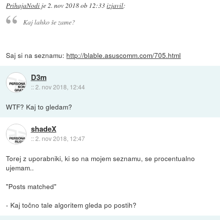
PrihajaNodi
je
2. nov 2018 ob 12:33
izjavil
:
Kaj lahko še zame?
Saj si na seznamu:
http://blable.asuscomm.com/705.html
D3m
::
2. nov 2018, 12:44
WTF? Kaj to gledam?
shadeX
::
2. nov 2018, 12:47
Torej z uporabniki, ki so na mojem seznamu, se procentualno
ujemam..
"Posts matched"
- Kaj točno tale algoritem gleda po postih?