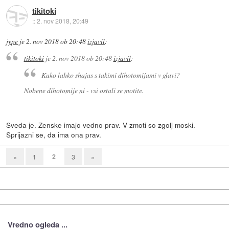
tikitoki
::
2. nov 2018, 20:49
jype
je
2. nov 2018 ob 20:48
izjavil
:
tikitoki
je
2. nov 2018 ob 20:48
izjavil
:
Kako lahko shajas s takimi dihotomijami v glavi?
Nobene dihotomije ni - vsi ostali se motite.
Sveda je. Zenske imajo vedno prav. V zmoti so zgolj moski.
Sprijazni se, da ima ona prav.
2
«
1
3
»
Vredno ogleda ...