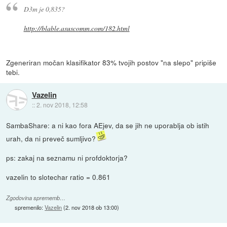
D3m je 0,835?
http://blable.asuscomm.com/182.html
Zgeneriran močan klasifikator 83% tvojih postov "na slepo" pripiše
tebi.
Vazelin
::
2. nov 2018, 12:58
SambaShare: a ni kao fora AEjev, da se jih ne uporablja ob istih
urah, da ni preveč sumljivo?
ps: zakaj na seznamu ni profdoktorja?
vazelin to slotechar ratio = 0.861
Zgodovina sprememb…
spremenilo:
Vazelin
(
2. nov 2018 ob 13:00
)