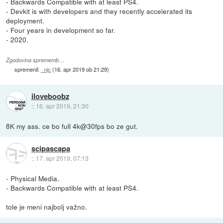
- Backwards Compatible with at least PS4.
- Devkit is with developers and they recently accelerated its
deployment.
- Four years in development so far.
- 2020.
Zgodovina sprememb…
spremenil:
_njc
(
16. apr 2019 ob 21:29
)
iloveboobz
::
16. apr 2019, 21:30
8K my ass. ce bo full 4k@30fps bo ze gut.
scipascapa
::
17. apr 2019, 07:13
- Physical Media.
- Backwards Compatible with at least PS4.
tole je meni najbolj važno.