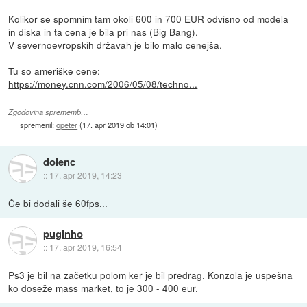
Kolikor se spomnim tam okoli 600 in 700 EUR odvisno od modela
in diska in ta cena je bila pri nas (Big Bang).
V severnoevropskih državah je bilo malo cenejša.
Tu so ameriške cene:
https://money.cnn.com/2006/05/08/techno...
Zgodovina sprememb…
spremenil:
opeter
(
17. apr 2019 ob 14:01
)
dolenc
::
17. apr 2019, 14:23
Če bi dodali še 60fps...
puginho
::
17. apr 2019, 16:54
Ps3 je bil na začetku polom ker je bil predrag. Konzola je uspešna
ko doseže mass market, to je 300 - 400 eur.