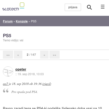
☰
Forum
»
Konzole
»
PS5
PS5
Temo vidijo: vsi
2
/ 147
««
«
»
»»
opeter
::
19. sep 2018, 10:03
oo7
je
18. sep 2018 ob 19:36
izjavil
:
Pro spada pod PS4.
Ravno zaradi tega se PS4-ki podaljša življensko doba vsaj na 10