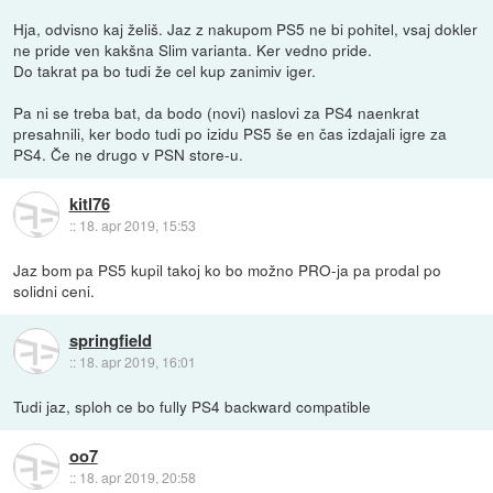
Hja, odvisno kaj želiš. Jaz z nakupom PS5 ne bi pohitel, vsaj dokler
ne pride ven kakšna Slim varianta. Ker vedno pride.
Do takrat pa bo tudi že cel kup zanimiv iger.
Pa ni se treba bat, da bodo (novi) naslovi za PS4 naenkrat
presahnili, ker bodo tudi po izidu PS5 še en čas izdajali igre za
PS4. Če ne drugo v PSN store-u.
kitl76
::
18. apr 2019, 15:53
Jaz bom pa PS5 kupil takoj ko bo možno PRO-ja pa prodal po
solidni ceni.
springfield
::
18. apr 2019, 16:01
Tudi jaz, sploh ce bo fully PS4 backward compatible
oo7
::
18. apr 2019, 20:58