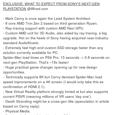
EXCLUSIVE: WHAT TO EXPECT FROM SONY'S NEXT-GEN
PLAYSTATION
@Wired.com
- Mark Cerny is once again the Lead System Architect.
- 8 core AMD 7nm Zen 2 based on third generation Ryzen.
- Ray-tracing support with custom AMD Navi GPU.
- Custom AMD unit for 3D Audio, also aided by ray-tracing, a big
upgrade. Hot on the heels of Sony having acquired near-industry-
standard AudioKinetic.
- Extremely fast high-end custom SSD storage faster than any
solution currently available for PC:
Spider-Man load times on PS4 Pro: 15 seconds -> 0.8 seconds on
next-gen PlayStation. That's ~19x faster!
- Huge practical game changer opening up for new design
opportunities.
- Technically supports 8K but Cerny demoed Spider-Man load
speed improvements on a 4K screen (I would only take this as
confirmation of HDMI 2.1).
- New Virtual Reality platform strongly hinted at but also supports
current PSVR (meaning millions of VR users 'day one').
- Death Stranding might be a cross-gen title (speculation in article
based on Cerny reply).
- Physical Media.