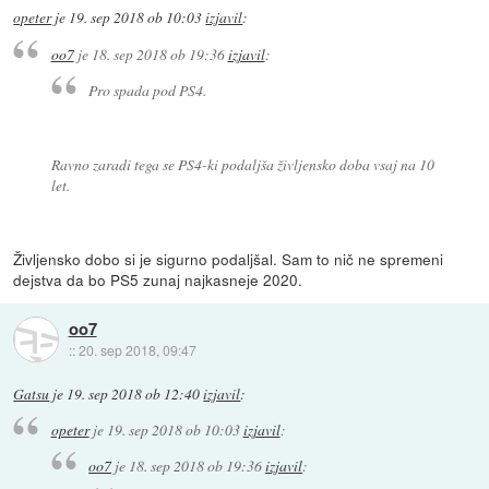
opeter
je
19. sep 2018 ob 10:03
izjavil
:
oo7
je
18. sep 2018 ob 19:36
izjavil
:
Pro spada pod PS4.
Ravno zaradi tega se PS4-ki podaljša življensko doba vsaj na 10
let.
Življensko dobo si je sigurno podaljšal. Sam to nič ne spremeni
dejstva da bo PS5 zunaj najkasneje 2020.
oo7
::
20. sep 2018, 09:47
Gatsu
je
19. sep 2018 ob 12:40
izjavil
:
opeter
je
19. sep 2018 ob 10:03
izjavil
:
oo7
je
18. sep 2018 ob 19:36
izjavil
: