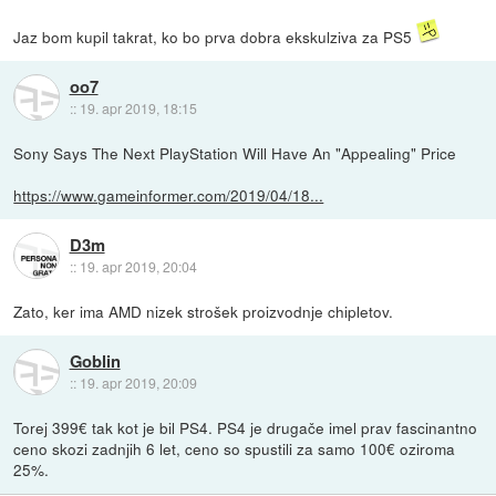
Jaz bom kupil takrat, ko bo prva dobra ekskulziva za PS5
oo7
::
19. apr 2019, 18:15
Sony Says The Next PlayStation Will Have An "Appealing" Price
https://www.gameinformer.com/2019/04/18...
D3m
::
19. apr 2019, 20:04
Zato, ker ima AMD nizek strošek proizvodnje chipletov.
Goblin
::
19. apr 2019, 20:09
Torej 399€ tak kot je bil PS4. PS4 je drugače imel prav fascinantno
ceno skozi zadnjih 6 let, ceno so spustili za samo 100€ oziroma
25%.