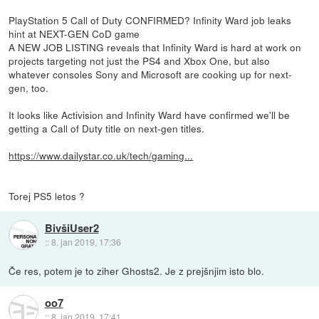
PlayStation 5 Call of Duty CONFIRMED? Infinity Ward job leaks
hint at NEXT-GEN CoD game
A NEW JOB LISTING reveals that Infinity Ward is hard at work on
projects targeting not just the PS4 and Xbox One, but also
whatever consoles Sony and Microsoft are cooking up for next-
gen, too.
It looks like Activision and Infinity Ward have confirmed we'll be
getting a Call of Duty title on next-gen titles.
https://www.dailystar.co.uk/tech/gaming...
Torej PS5 letos ?
BivšiUser2
::
8. jan 2019, 17:36
Če res, potem je to ziher Ghosts2. Je z prejšnjim isto blo.
oo7
::
8. jan 2019, 17:41