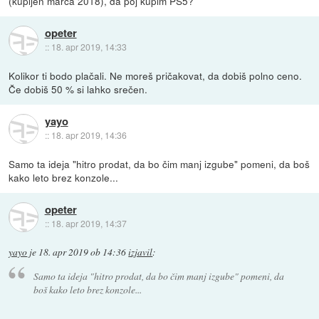
(kupljen marca 2018), da poj kupim PS5?
opeter
::
18. apr 2019, 14:33
Kolikor ti bodo plačali. Ne moreš pričakovat, da dobiš polno ceno.
Če dobiš 50 % si lahko srečen.
yayo
::
18. apr 2019, 14:36
Samo ta ideja "hitro prodat, da bo čim manj izgube" pomeni, da boš
kako leto brez konzole...
opeter
::
18. apr 2019, 14:37
yayo
je
18. apr 2019 ob 14:36
izjavil
:
Samo ta ideja "hitro prodat, da bo čim manj izgube" pomeni, da
boš kako leto brez konzole...