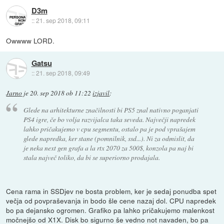
D3m
::
21. sep 2018, 09:11
Owwww LORD.
Gatsu
::
21. sep 2018, 09:49
Jarno
je
20. sep 2018 ob 11:22
izjavil
:
Glede na arhitekturne značilnosti bi PS5 znal nativno poganjati
PS4 igre, če bo volja razvijalca taka seveda. Največji napredek
lahko pričakujemo v cpu segmentu, ostalo pa je pod vprašajem
glede napredka, ker stane (pomnilnik, ssd...). Ni za odmislit, da
je neka next gen grafa a la rtx 2070 za 500$, konzola pa naj bi
stala največ toliko, da bi se superiorno prodajala.
Cena rama in SSDjev ne bosta problem, ker je sedaj ponudba spet
večja od povpraševanja in bodo šle cene nazaj dol. CPU napredek
bo pa dejansko ogromen. Grafiko pa lahko pričakujemo malenkost
močnejšo od X1X. Disk bo sigurno še vedno not navaden, bo pa