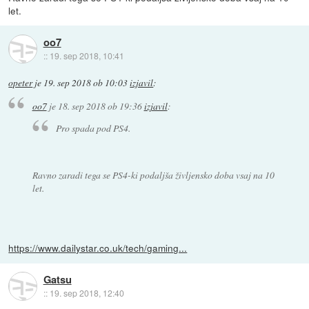
let.
oo7
::
19. sep 2018, 10:41
opeter
je
19. sep 2018 ob 10:03
izjavil
:
oo7
je
18. sep 2018 ob 19:36
izjavil
:
Pro spada pod PS4.
Ravno zaradi tega se PS4-ki podaljša življensko doba vsaj na 10
let.
https://www.dailystar.co.uk/tech/gaming...
Gatsu
::
19. sep 2018, 12:40