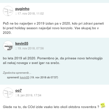
puginho
::
17. nov 2018, 11:02
Ps5 ne bo najavljen v 2019 izdan pa v 2020, kdo pri zdravi pameti
bi pred holiday season najavljal novo konzolo. Vse skupaj bo v
2020.
kevin55
::
19. nov 2018, 07:56
bo leta 2019 ali 2020. Pomembno je, da prinese novo tehnologijo
ali nekaj novega v svet iger na srečo.
Zgodovina sprememb…
spremenil:
kevin55
(
19. nov 2018 ob 07:57
)
oo7
::
8. jan 2019, 17:34
Glede na to, da COd izide vsako leto okoli oktobra novembra ?