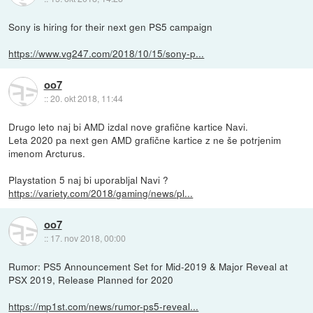
Sony is hiring for their next gen PS5 campaign
https://www.vg247.com/2018/10/15/sony-p...
oo7
::
20. okt 2018, 11:44
Drugo leto naj bi AMD izdal nove grafične kartice Navi.
Leta 2020 pa next gen AMD grafične kartice z ne še potrjenim
imenom Arcturus.
Playstation 5 naj bi uporabljal Navi ?
https://variety.com/2018/gaming/news/pl...
oo7
::
17. nov 2018, 00:00
Rumor: PS5 Announcement Set for Mid-2019 & Major Reveal at
PSX 2019, Release Planned for 2020
https://mp1st.com/news/rumor-ps5-reveal...