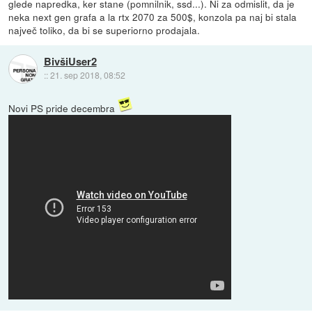
glede napredka, ker stane (pomnilnik, ssd...). Ni za odmislit, da je
neka next gen grafa a la rtx 2070 za 500$, konzola pa naj bi stala
največ toliko, da bi se superiorno prodajala.
BivšiUser2
::
21. sep 2018, 08:52
Novi PS pride decembra