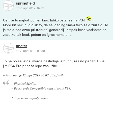
springfield
::
17. apr 2019, 09:21
Ce ti je to najbolj pomembno, lahko ostanes na PS4
More bit neki hud disk to, da se loading time-i tako zelo znizajo. To
je malo nadlezno pri trenutni generaciji, ampak imas vecinoma na
zacetku tak load, potem pa igras nemoteno.
opeter
::
17. apr 2019, 09:30
To ne bo še letos, morda naslednje leto, bolj realno pa 2021. Saj
jim PS4 Pro prinaša lepe zaslužke.
scipascapa
je
17. apr 2019 ob 07:13
izjavil
:
- Physical Media.
- Backwards Compatible with at least PS4.
tole je meni najbolj važno.