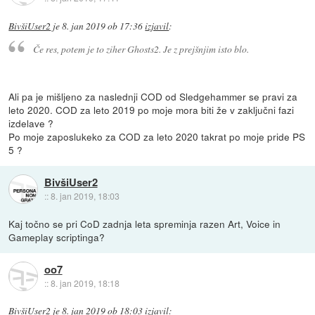
BivšiUser2
je
8. jan 2019 ob 17:36
izjavil
:
Če res, potem je to ziher Ghosts2. Je z prejšnjim isto blo.
Ali pa je mišljeno za naslednji COD od Sledgehammer se pravi za
leto 2020. COD za leto 2019 po moje mora biti že v zaključni fazi
izdelave ?
Po moje zaposlukeko za COD za leto 2020 takrat po moje pride PS
5 ?
BivšiUser2
::
8. jan 2019, 18:03
Kaj točno se pri CoD zadnja leta spreminja razen Art, Voice in
Gameplay scriptinga?
oo7
::
8. jan 2019, 18:18
BivšiUser2
je
8. jan 2019 ob 18:03
izjavil
: