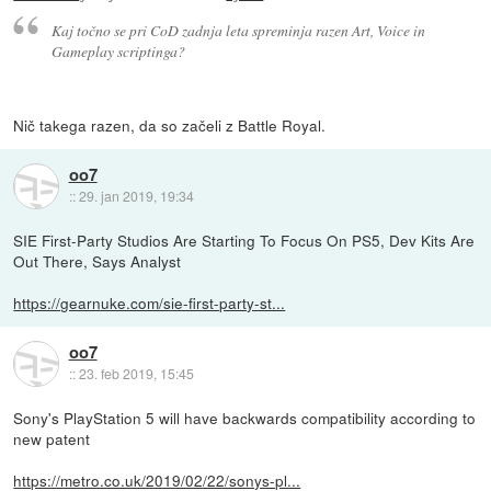
Kaj točno se pri CoD zadnja leta spreminja razen Art, Voice in
Gameplay scriptinga?
Nič takega razen, da so začeli z Battle Royal.
oo7
::
29. jan 2019, 19:34
SIE First-Party Studios Are Starting To Focus On PS5, Dev Kits Are
Out There, Says Analyst
https://gearnuke.com/sie-first-party-st...
oo7
::
23. feb 2019, 15:45
Sony's PlayStation 5 will have backwards compatibility according to
new patent
https://metro.co.uk/2019/02/22/sonys-pl...