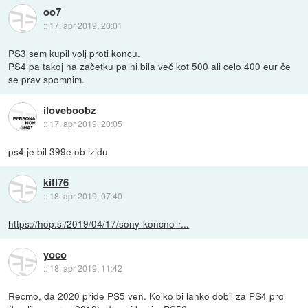
oo7
::
17. apr 2019, 20:01
PS3 sem kupil volj proti koncu.
PS4 pa takoj na začetku pa ni bila več kot 500 ali celo 400 eur če
se prav spomnim.
iloveboobz
::
17. apr 2019, 20:05
ps4 je bil 399e ob izidu
kitl76
::
18. apr 2019, 07:40
https://hop.si/2019/04/17/sony-koncno-r...
yoco
::
18. apr 2019, 11:42
Recmo, da 2020 pride PS5 ven. Koiko bi lahko dobil za PS4 pro