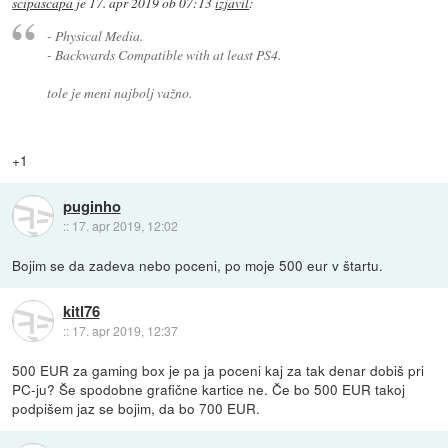
scipascapa
je
17. apr 2019 ob 07:13
izjavil
:
- Physical Media.
- Backwards Compatible with at least PS4.
tole je meni najbolj važno.
+1
puginho
::
17. apr 2019, 12:02
Bojim se da zadeva nebo poceni, po moje 500 eur v štartu.
kitl76
::
17. apr 2019, 12:37
500 EUR za gaming box je pa ja poceni kaj za tak denar dobiš pri
PC-ju? Še spodobne grafične kartice ne. Če bo 500 EUR takoj
podpišem jaz se bojim, da bo 700 EUR.