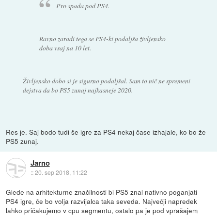
Pro spada pod PS4.
Ravno zaradi tega se PS4-ki podaljša življensko
doba vsaj na 10 let.
Življensko dobo si je sigurno podaljšal. Sam to nič ne spremeni
dejstva da bo PS5 zunaj najkasneje 2020.
Res je. Saj bodo tudi še igre za PS4 nekaj čase izhajale, ko bo že
PS5 zunaj.
Jarno
::
20. sep 2018, 11:22
Glede na arhitekturne značilnosti bi PS5 znal nativno poganjati
PS4 igre, če bo volja razvijalca taka seveda. Največji napredek
lahko pričakujemo v cpu segmentu, ostalo pa je pod vprašajem