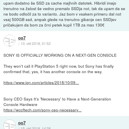
upam dodatno še SSD za cache majhnih datotek. Hibridi imajo
trenutno na žalost še vedno premalo SSDja not, tak da upam da se
ne bodo odločil za to varianto. Jaz bom v vsakem primeru dal not
vsaj 500GB ssd, ampak glede na trenutno gibanje cen SSDjev
pričakujem da bom za črni petek kupil 1TB za max 130€
oo7
::
10. okt 2018, 01:52
SONY IS OFFICIALLY WORKING ON A NEXT-GEN CONSOLE
They won't call it PlayStation 5 right now, but Sony has finally
confirmed that, yes, it has another console on the way.
https://www.ign.com/articles/2018/10/09...
Sony CEO Says It's 'Necessary' to Have a Next-Generation
Console Hardware
https://wccftech.com/sony-ceo-necessary...
oo7
::
15. okt 2018, 14:28