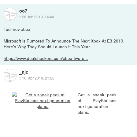
oo7
::
28. feb 2019, 14:40
Tudi nov xbox
Microsoft is Rumored To Announce The Next Xbox At E3 2019.
Here's Why They Should Launch It This Year.
https://www.dualshockers.com/xbox-two-e...
_njc
::
16. apr 2019, 21:28
Get a sneak peek
at PlayStations
next-generation
plans.