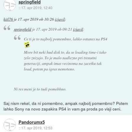
springfield
::
17. apr 2019, 12:40
kitl76
je
17. apr 2019 ob 10:26
izjavil
:
springfield
je
17. apr 2019 ob 09:21
izjavil
:
Ce ti je to najbolj pomembno, lahko ostanes na PS4
More bit neki hud disk to, da se loading time-i tako
zelo znizajo. To je malo nadlezno pri trenutni
generaciji, ampak imas vecinoma na zacetku tak
load, potem pa igras nemoteno.
Ni res meni je to tudi pomebbno.
Saj nism rekel, da ni pomembno, ampak najbolj pomembno? Potem
lahko Sony na novo zapakira PS4 in vam ga proda po visji ceni.
Pandorumx5
::
17. apr 2019, 12:53