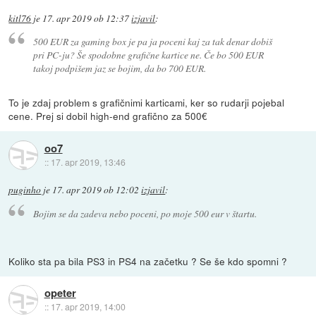
kitl76
je
17. apr 2019 ob 12:37
izjavil
:
500 EUR za gaming box je pa ja poceni kaj za tak denar dobiš
pri PC-ju? Še spodobne grafične kartice ne. Če bo 500 EUR
takoj podpišem jaz se bojim, da bo 700 EUR.
To je zdaj problem s grafičnimi karticami, ker so rudarji pojebal
cene. Prej si dobil high-end grafično za 500€
oo7
::
17. apr 2019, 13:46
puginho
je
17. apr 2019 ob 12:02
izjavil
:
Bojim se da zadeva nebo poceni, po moje 500 eur v štartu.
Koliko sta pa bila PS3 in PS4 na začetku ? Se še kdo spomni ?
opeter
::
17. apr 2019, 14:00