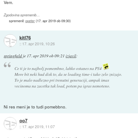
Vem.
Zgodovina sprememb…
spremenil:
opeter
(
17. apr 2019 ob 09:30
)
kitl76
::
17. apr 2019, 10:26
springfield
je
17. apr 2019 ob 09:21
izjavil
:
Ce ti je to najbolj pomembno, lahko ostanes na PS4
More bit neki hud disk to, da se loading time-i tako zelo znizajo.
To je malo nadlezno pri trenutni generaciji, ampak imas
vecinoma na zacetku tak load, potem pa igras nemoteno.
Ni res meni je to tudi pomebbno.
oo7
::
17. apr 2019, 11:07